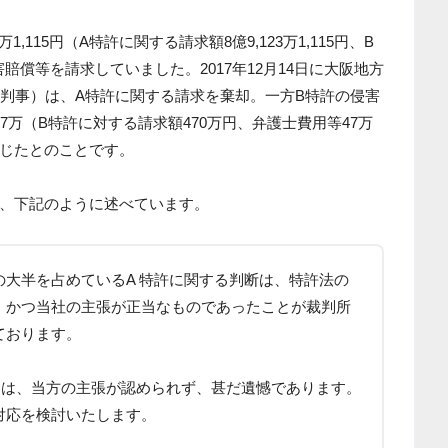
1,115円（A特許に関する請求額8億9,123万1,115円、B
害賠償等を請求していました。2017年12月14日に大阪地方
之判事）は、A特許に関する請求を棄却。一方B特許の侵害
7万（B特許に対する請求額470万円、弁護士費用等47万
じたとのことです。
、下記のように述べています。
大半を占めているA 特許に関する判断は、特許法の
、かつ当社の主張が正当なものであったことが裁判所
ております。
ては、当方の主張が認められず、甚だ遺憾であります。
対応を検討いたします。