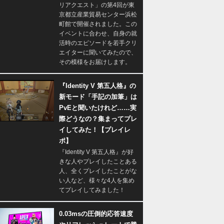
リアクエスト」の第4回が東
京都立産業貿易センター浜松
町館で開催されました。この
イベントに合わせ、自身の就
活時のエピソードを若手クリ
エイターに聞いてみたので、
その模様をお届けします。
『Identity V 第五人格』の
新モード「手記の加筆」は
PvEと聞いたけれど……実
際どうなの？集まってプレ
イしてみた！【プレイレ
ポ】
『Identity V 第五人格』が好
きな人やプレイしたことある
人、全くプレイしたことがな
い人など、様々な4人を集め
てプレイしてみました！
0.03msの圧倒的応答速度