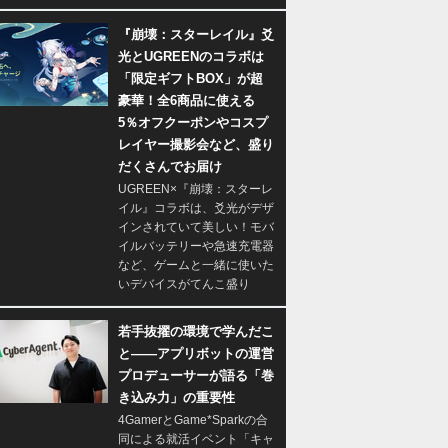
『崩壊：スターレイル』爻
光とUGREENのコラボは
「限定ギフトBOX」が超
豪華！全6商品に使える
5％オフクーポンやコスプ
レイヤー撮影会など、盛り
だくさんでお届け
UGREEN×『崩壊：スターレ
イル』コラボは、爻光がデザ
インされていて美しい！モバ
イルバッテリーや急速充電器
など、ゲームと一緒に使いた
いデバイスがてんこ盛り
若手抜擢の環境で学んだこ
と――アプリボットの運営
プロデューサーが語る「巻
き込み力」の重要性
4GamerとGame*Sparkの合
同による就活イベント「キャ