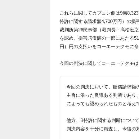
これらに関してカプコン側は9億8,323万
特許に関する請求額4,700万円）の損
裁判所第26民事部（裁判長：高松宏
を認め、損害賠償額の一部にあたる51
円）円の支払いをコーエーテクモに命
今回の判決に関してコーエーテクモは
今回の判決において、賠償請求額の
主旨に沿った良識ある判断であり
によっても認められたものと考え
他方、B特許に関する判断につい
判決内容を十分に精査し、今後の