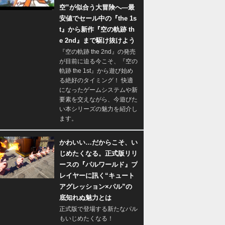
空”が似合う大冒険へ―最
安値でセール中の『the 1s
t』から新作『空の軌跡 th
e 2nd』まで駆け抜けよう
『空の軌跡 the 2nd』の発売
が目前に迫る今こそ、『空の
軌跡 the 1st』から遊び始め
る絶好のタイミング！ 快適
になったゲームシステムや新
要素を交えながら、今遊びた
い本シリーズの魅力を紹介し
ます。
かわいい…だからこそ、い
じめたくなる。正式版リリ
ースの『パルワールド』プ
レイヤーに訊く“キュート
アグレッション×パル”の
底知れぬ魅力とは
正式版で登場する新たなパル
もいじめたくなる！