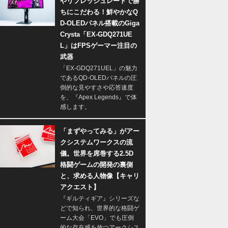
やリフレッシュレートで勝
ちにこだわる！鮮やかなQ
D-OLEDパネル搭載のGiga
Crysta「EX-GDQ271UE
L」はFPSゲーマー注目の
武器
「EX-GDQ271UEL」の魅力
であるQD-OLEDパネルの圧
倒的な見やすさや応答速度
を、『Apex Legends』で体
感します。
「まずやってみる」がアー
クシステムワークスの流
儀。世界を席巻する2.5D
格闘ゲームの開発の裏側
と、求める人物像【キャリ
アクエスト】
『ギルティギア』シリーズな
どで知られ、世界的な格闘ゲ
ーム大会「EVO」でも圧倒
的な存在感を放つアークシス