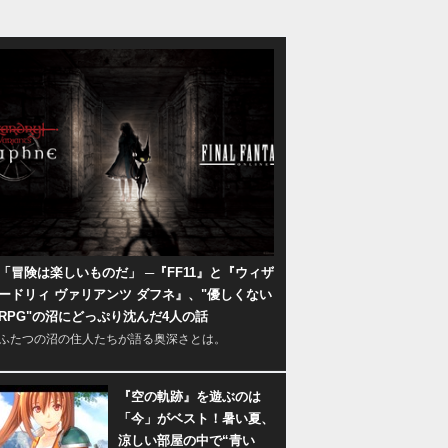
「冒険は楽しいものだ」 ─『FF11』と『ウィザ
ードリィ ヴァリアンツ ダフネ』、"優しくない
RPG"の沼にどっぷり沈んだ4人の話
ふたつの沼の住人たちが語る奥深さとは。
『空の軌跡』を遊ぶのは
「今」がベスト！暑い夏、
涼しい部屋の中で“青い