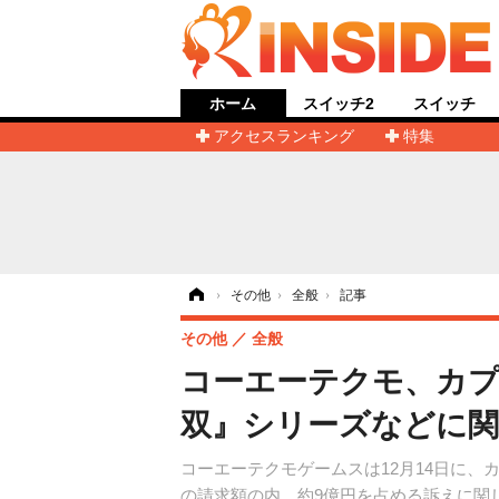
ホーム
スイッチ2
スイッチ
アクセスランキング
特集
ホーム
›
その他
›
全般
›
記事
その他
全般
コーエーテクモ、カプ
双』シリーズなどに
コーエーテクモゲームスは12月14日に
の請求額の内、約9億円を占める訴えに関