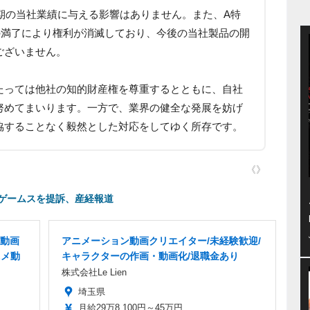
 月期の当社業績に与える影響はありません。また、A特
の満了により権利が消滅しており、今後の当社製品の開
ございません。
たっては他社の知的財産権を尊重するとともに、自社
努めてまいります。一方で、業界の健全な発展を妨げ
協することなく毅然とした対応をしてゆく所存です。
《》
ゲームスを提訴、産経報道
動画
アニメーション動画クリエイター/未経験歓迎/
ニメ動
キャラクターの作画・動画化/退職金あり
株式会社Le Lien
埼玉県
月給29万8,100円～45万円