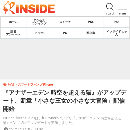
search
menu
アクセス
ホーム
スイッチ
PS5
PS4
ランキング
読者
インサイドちゃ
スマホ
PC
配信者
アンケート
ん
モバイル・スマートフォン
iPhone
『アナザーエデン 時空を超える猫』がアップデ
ート、断章「小さな王女の小さな大冒険」配信
開始
Wright Flyer Studiosは、iOS/Androidアプリ『アナザーエデン 時空を超える
猫』のVer1.5.4アップデートを実施しました。
2017.12.12 Tue 18:30