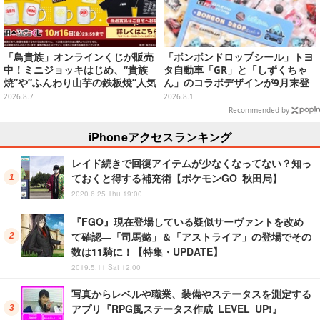
「鳥貴族」オンラインくじが販売
「ボンボンドロップシール」トヨ
中！ミニジョッキはじめ、“貴族
タ自動車「GR」と「しずくちゃ
焼”や”ふんわり山芋の鉄板焼”人気
ん」のコラボデザインが9月末登
メニューTシャツなどラインナッ
場！くま吉らも描かれた全4柄
2026.8.7
2026.8.1
プ
Recommended by
iPhoneアクセスランキング
レイド続きで回復アイテムが少なくなってない？知っ
ておくと得する補充術【ポケモンGO 秋田局】
2020.6.25 Thu 19:00
『FGO』現在登場している疑似サーヴァントを改め
て確認―「司馬懿」＆「アストライア」の登場でその
数は11騎に！【特集・UPDATE】
2019.5.11 Sat 12:00
写真からレベルや職業、装備やステータスを測定する
アプリ『RPG風ステータス作成 LEVEL UP!』