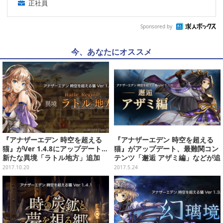
正社員
Sponsored by
今、あなたにオススメ
『アナザーエデン 時空を超える
『アナザーエデン 時空を超える
猫』がVer 1.4.8にアップデート…
猫』がアップデート、最難関コン
新たな異境「ラトル地方」追加
テンツ「邂逅 アザミ編」などが追
加
2017.10.20
2017.5.24