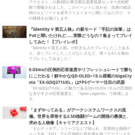
アクエスト」の第4回が東京都立産業貿易センター浜松町
館で開催されました。このイベントに合わせ、自身の就活
時のエピソードを若手クリエイターに聞いてみたので、そ
の模様をお届けします。
『Identity V 第五人格』の新モード「手記の加筆」は
PvEと聞いたけれど……実際どうなの？集まってプレイ
してみた！【プレイレポ】
『Identity V 第五人格』が好きな人やプレイしたことある
人、全くプレイしたことがない人など、様々な4人を集め
てプレイしてみました！
0.03msの圧倒的応答速度やリフレッシュレートで勝ち
にこだわる！鮮やかなQD-OLEDパネル搭載のGigaCry
sta「EX-GDQ271UEL」はFPSゲーマー注目の武器
「EX-GDQ271UEL」の魅力であるQD-OLEDパネルの圧倒的
な見やすさや応答速度を、『Apex Legends』で体感しま
す。
「まずやってみる」がアークシステムワークスの流
儀。世界を席巻する2.5D格闘ゲームの開発の裏側と、
求める人物像【キャリアクエスト】
『ギルティギア』シリーズなどで知られ、世界的な格闘ゲ
ーム大会「EVO」でも圧倒的な存在感を放つアークシステ