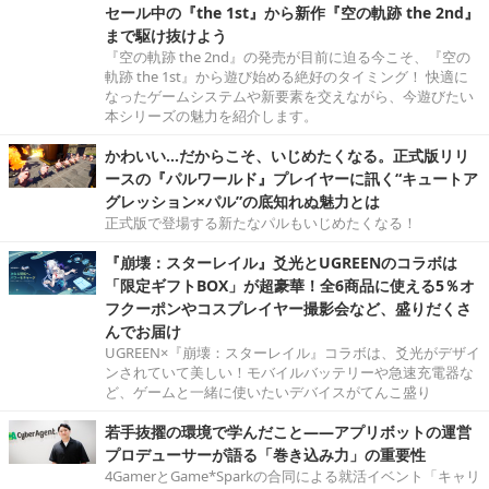
セール中の『the 1st』から新作『空の軌跡 the 2nd』
まで駆け抜けよう
『空の軌跡 the 2nd』の発売が目前に迫る今こそ、『空の
軌跡 the 1st』から遊び始める絶好のタイミング！ 快適に
なったゲームシステムや新要素を交えながら、今遊びたい
本シリーズの魅力を紹介します。
かわいい…だからこそ、いじめたくなる。正式版リリ
ースの『パルワールド』プレイヤーに訊く“キュートア
グレッション×パル”の底知れぬ魅力とは
正式版で登場する新たなパルもいじめたくなる！
『崩壊：スターレイル』爻光とUGREENのコラボは
「限定ギフトBOX」が超豪華！全6商品に使える5％オ
フクーポンやコスプレイヤー撮影会など、盛りだくさ
んでお届け
UGREEN×『崩壊：スターレイル』コラボは、爻光がデザイ
ンされていて美しい！モバイルバッテリーや急速充電器な
ど、ゲームと一緒に使いたいデバイスがてんこ盛り
若手抜擢の環境で学んだこと――アプリボットの運営
プロデューサーが語る「巻き込み力」の重要性
4GamerとGame*Sparkの合同による就活イベント「キャリ