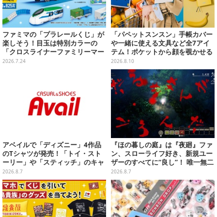
ファミマの「プラレールくじ」が
「パペットスンスン」手帳カバー
楽しそう！目玉は特別カラーの
や一緒に使える文具など全7アイ
「クロスライナーファミリーマー
テム！ポケットから顔を覗かせる
ト号」、その他ライナップも注目
スンスンほか遊び心満載のデザイ
2026.7.24
2026.8.10
ン
アベイルで「ディズニー」4作品
『ほの暮しの庭』は『夜廻』ファ
のTシャツが発売！「トイ・スト
ン、スローライフ好き、新規ユー
ーリー」や「スティッチ」のキャ
ザーのすべてに“良し”！ 唯一無二
ラを刺しゅうでデザイン
の「不穏生活シム」恐怖も暮らし
2026.8.7
2026.8.7
もお好み次第【プレイレポ】