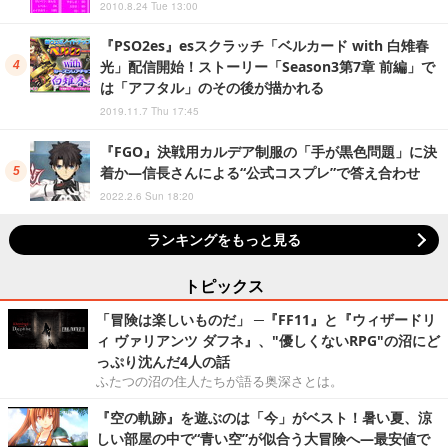
2010.8.24 Tue 13:00
『PSO2es』esスクラッチ「ベルカード with 白雉春
光」配信開始！ストーリー「Season3第7章 前編」で
は「アフタル」のその後が描かれる
2019.11.7 Thu 17:45
『FGO』決戦用カルデア制服の「手が黒色問題」に決
着か―信長さんによる“公式コスプレ”で答え合わせ
2022.2.6 Sun 18:20
ランキングをもっと見る
トピックス
「冒険は楽しいものだ」 ─『FF11』と『ウィザードリ
ィ ヴァリアンツ ダフネ』、"優しくないRPG"の沼にど
っぷり沈んだ4人の話
ふたつの沼の住人たちが語る奥深さとは。
『空の軌跡』を遊ぶのは「今」がベスト！暑い夏、涼
しい部屋の中で“青い空”が似合う大冒険へ―最安値で