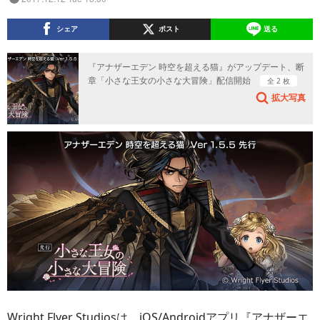
シェア
ポスト
送る
『アナザーエデン 時空を超える猫』がアップデート、断
章「小さな王女の小さな大冒険」配信開始
全 2 枚
拡大写真
Wright Flyer Studiosは、iOS/Androidアプリ『アナザーエ