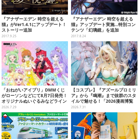
『アナザーエデン 時空を超える
『アナザーエデン 時空を超える
猫』がVer1.4.1にアップデート！
猫』アップデート実施…特別コン
ストーリー追加
テンツ「幻璃鏡」を追加
2017.9.25
2017.8.24
「おねがいアイプリ」DMMくじ
【コスプレ】『アズールプロミリ
がローソンなどにて8月7日発売！
ア』から『鳴潮』まで抜群のスタ
オリジナルぬいぐるみなどライン
イルで魅せる！「2026漫画博覧
ナップ、各等賞にスペシャルアイ
会」百花繚乱の台湾美女12選【写
2026.7.29
2026.7.31
プリカードが付属
真37枚】