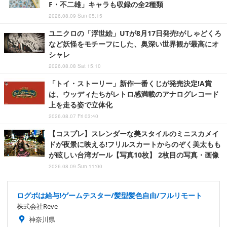
F・不二雄」キャラも収録の全2種類
2026.08.09 Sun 05:15
ユニクロの「浮世絵」UTが8月17日発売!がしゃどくろ
など妖怪をモチーフにした、奥深い世界観が最高にオ
シャレ
2026.08.08 Sat 15:10
「トイ・ストーリー」新作一番くじが発売決定!A賞
は、ウッディたちがレトロ感満載のアナログレコード
上を走る姿で立体化
2026.08.07 Fri 03:40
【コスプレ】スレンダーな美スタイルのミニスカメイ
ドが夜景に映える!フリルスカートからのぞく美太もも
が眩しい台湾ガール【写真10枚】 2枚目の写真・画像
2026.08.09 Sun 11:00
ログボは給与!ゲームテスター/髪型髪色自由/フルリモート
株式会社Reve
神奈川県