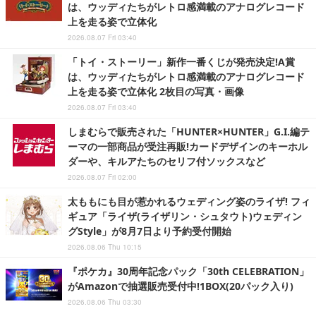
は、ウッディたちがレトロ感満載のアナログレコード
上を走る姿で立体化
2026.08.07 Fri 03:40
「トイ・ストーリー」新作一番くじが発売決定!A賞
は、ウッディたちがレトロ感満載のアナログレコード
上を走る姿で立体化 2枚目の写真・画像
2026.08.07 Fri 03:40
しまむらで販売された「HUNTER×HUNTER」G.I.編テ
ーマの一部商品が受注再販!カードデザインのキーホル
ダーや、キルアたちのセリフ付ソックスなど
2026.08.07 Fri 02:00
太ももにも目が惹かれるウェディング姿のライザ! フィ
ギュア「ライザ(ライザリン・シュタウト)ウェディン
グStyle」が8月7日より予約受付開始
2026.08.06 Thu 10:15
『ポケカ』30周年記念パック「30th CELEBRATION」
がAmazonで抽選販売受付中!1BOX(20パック入り)
2026.08.06 Thu 03:30