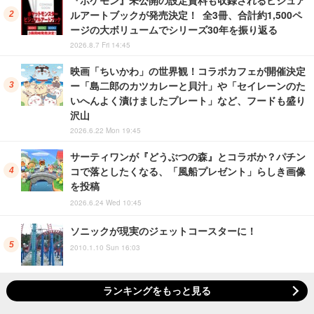
『ポケモン』未公開の設定資料も収録されるビジュア
ルアートブックが発売決定！ 全3冊、合計約1,500ペ
ージの大ボリュームでシリーズ30年を振り返る
2026.8.7 Fri 14:45
映画「ちいかわ」の世界観！コラボカフェが開催決定
ー「島二郎のカツカレーと貝汁」や「セイレーンのた
いへんよく漬けましたプレート」など、フードも盛り
沢山
2026.6.22 Mon 19:45
サーティワンが『どうぶつの森』とコラボか？パチン
コで落としたくなる、「風船プレゼント」らしき画像
を投稿
2026.6.24 Wed 10:45
ソニックが現実のジェットコースターに！
2010.1.10 Sun 16:03
ランキングをもっと見る