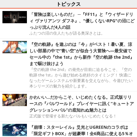
トピックス
「冒険は楽しいものだ」 ─『FF11』と『ウィザードリ
ィ ヴァリアンツ ダフネ』、"優しくないRPG"の沼にど
っぷり沈んだ4人の話
ふたつの沼の住人たちが語る奥深さとは。
『空の軌跡』を遊ぶのは「今」がベスト！暑い夏、涼
しい部屋の中で“青い空”が似合う大冒険へ―最安値で
セール中の『the 1st』から新作『空の軌跡 the 2nd』
まで駆け抜けよう
『空の軌跡 the 2nd』の発売が目前に迫る今こそ、『空の
軌跡 the 1st』から遊び始める絶好のタイミング！ 快適に
なったゲームシステムや新要素を交えながら、今遊びたい
本シリーズの魅力を紹介します。
かわいい…だからこそ、いじめたくなる。正式版リリ
ースの『パルワールド』プレイヤーに訊く“キュートア
グレッション×パル”の底知れぬ魅力とは
正式版で登場する新たなパルもいじめたくなる！
『崩壊：スターレイル』爻光とUGREENのコラボは
「限定ギフトBOX」が超豪華！全6商品に使える5％オ