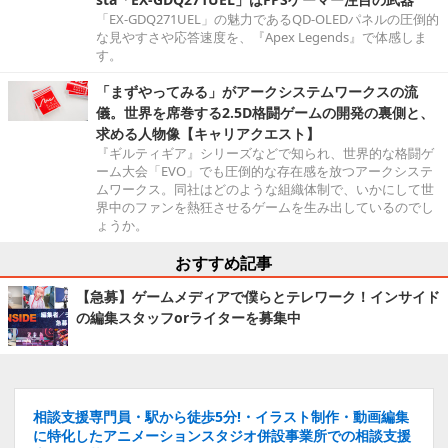
「EX-GDQ271UEL」の魅力であるQD-OLEDパネルの圧倒的
な見やすさや応答速度を、『Apex Legends』で体感しま
す。
「まずやってみる」がアークシステムワークスの流
儀。世界を席巻する2.5D格闘ゲームの開発の裏側と、
求める人物像【キャリアクエスト】
『ギルティギア』シリーズなどで知られ、世界的な格闘ゲ
ーム大会「EVO」でも圧倒的な存在感を放つアークシステ
ムワークス。同社はどのような組織体制で、いかにして世
界中のファンを熱狂させるゲームを生み出しているのでし
ょうか。
おすすめ記事
【急募】ゲームメディアで僕らとテレワーク！インサイド
の編集スタッフorライターを募集中
相談支援専門員・駅から徒歩5分!・イラスト制作・動画編集
に特化したアニメーションスタジオ併設事業所での相談支援