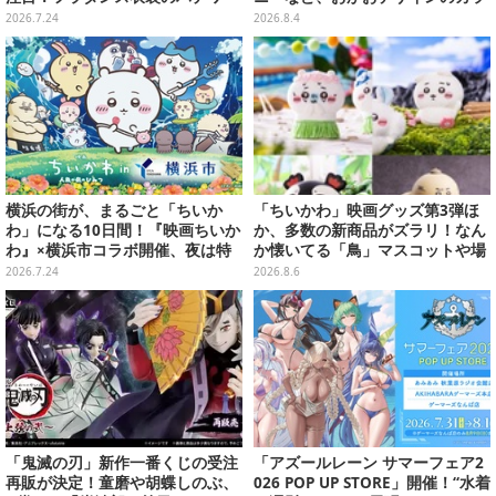
レ、うさぎら全8種類
フルチャーム全10種が8月31日発
2026.7.24
2026.8.4
売
横浜の街が、まるごと「ちいか
「ちいかわ」映画グッズ第3弾ほ
わ」になる10日間！『映画ちいか
か、多数の新商品がズラリ！なん
わ』×横浜市コラボ開催、夜は特
か懐いてる「鳥」マスコットや場
別花火まで
面写アイテムなど必見のラインナ
2026.7.24
2026.8.6
ップ
「鬼滅の刃」新作一番くじの受注
「アズールレーン サマーフェア2
再販が決定！童磨や胡蝶しのぶ、
026 POP UP STORE」開催！“水着