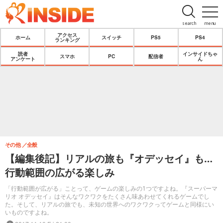
search
menu
アクセス
ホーム
スイッチ
PS5
PS4
ランキング
読者
インサイドちゃ
スマホ
PC
配信者
アンケート
ん
その他
全般
【編集後記】リアルの旅も『オデッセイ』も…
行動範囲の広がる楽しみ
「行動範囲が広がる」ことって、ゲームの楽しみの1つですよね。『スーパーマ
リオ オデッセイ』はそんなワクワクをたくさん味あわせてくれるゲームでし
た。そして、リアルの旅でも、未知の世界へのワクワクってゲームと同様にい
いものですよね。