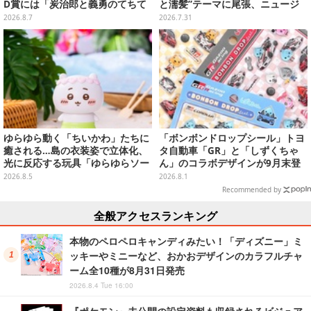
D賞には「炭治郎と義勇のてちて
と濡髪”テーマに尾張、ニュージ
ちフィギュア」も
ャージーなど新規描き下ろしイラ
2026.8.7
2026.7.31
ストグッズ販売
ゆらゆら動く「ちいかわ」たちに
「ボンボンドロップシール」トヨ
癒される…島の衣装姿で立体化、
タ自動車「GR」と「しずくちゃ
光に反応する玩具「ゆらゆらソー
ん」のコラボデザインが9月末登
ラー」全8種が全国アミューズメ
場！くま吉らも描かれた全4柄
2026.8.5
2026.8.1
ント施設にて展開
Recommended by
全般アクセスランキング
本物のペロペロキャンディみたい！「ディズニー」ミ
ッキーやミニーなど、おかおデザインのカラフルチャ
ーム全10種が8月31日発売
2026.8.4 Tue 16:00