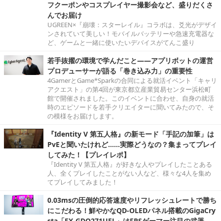
フクーポンやコスプレイヤー撮影会など、盛りだくさ
んでお届け
UGREEN×『崩壊：スターレイル』コラボは、爻光がデザイ
ンされていて美しい！モバイルバッテリーや急速充電器な
ど、ゲームと一緒に使いたいデバイスがてんこ盛り
若手抜擢の環境で学んだこと――アプリボットの運営
プロデューサーが語る「巻き込み力」の重要性
4GamerとGame*Sparkの合同による就活イベント「キャリ
アクエスト」の第4回が東京都立産業貿易センター浜松町
館で開催されました。このイベントに合わせ、自身の就活
時のエピソードを若手クリエイターに聞いてみたので、そ
の模様をお届けします。
『Identity V 第五人格』の新モード「手記の加筆」は
PvEと聞いたけれど……実際どうなの？集まってプレイ
してみた！【プレイレポ】
『Identity V 第五人格』が好きな人やプレイしたことある
人、全くプレイしたことがない人など、様々な4人を集め
てプレイしてみました！
0.03msの圧倒的応答速度やリフレッシュレートで勝ち
にこだわる！鮮やかなQD-OLEDパネル搭載のGigaCry
sta「EX-GDQ271UEL」はFPSゲーマー注目の武器