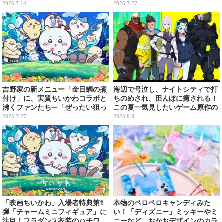
げや本人確認を実施
げる」のコマンドウィンドウが投
2026.7.14
2026.7.27
稿
吉野家の新メニュー「金目鯛の煮
海辺で号泣し、ナイトシティで打
付け」に、実質ちいかわコラボと
ちのめされ、田んぼに癒される！
沸くファンたち―「ぜったい狙っ
この夏一気見したいゲーム原作の
ただろ！」「映画公開のタイミン
名作アニメ10選を一挙紹介【特
2026.7.27
2026.8.8
グで妙だな？」
集】
「映画ちいかわ」入場者特典第1
本物のペロペロキャンディみた
弾「チャームミニフィギュア」に
い！「ディズニー」ミッキーやミ
注目！フラダンス衣装のハチワ
ニーなど、おかおデザインのカラ