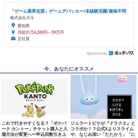
「ゲーム業界志望」ゲームデバッカー/未経験活躍/資格不問
株式会社大斗
愛知県
月給31万4,200円～59万円
正社員
Sponsored by
今、あなたにオススメ
これで行きやすくなる？「ポケパ
ジェラートピケが『ドラクエ』と
ーク カントー」チケット購入と入
コラボか！？公式Xよりスライム
場方法が変更へー申込回数引き上
や、なじみ深い「たたかう」「に