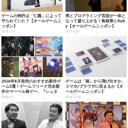
ゲームの特許は「仁義」によって
県とプログラミング言語が一体と
守られていた？【オールゲームニ
なって盛り上がる！島根県とRub
ッポン】
y【オールゲームニッポン】
2018.1.31
2017.4.30
2026年8月発売のおすすめ新作ゲ
ゲームは「箱」から飛び出すか、
ーム5選！ゲームフリーク完全新
スマホ/ブラウザに収まるか【オ
作やマーベル格ゲー、『シュタ
ールゲームニッポン】
ゲ』リブートなど注目作が目白押
2026.8.1
2016.12.30
し【特集】