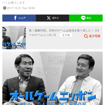
ーくお届けします。
2017.10.31 Tue 18:00
シェア
ポスト
送る
祝！連載50回。日本のゲームは自信を取り戻した！【オ
ールゲームニッポン】
全 8 枚
拡大写真