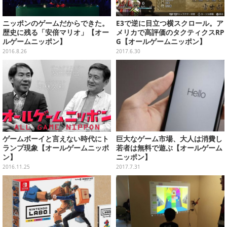
ニッポンのゲームだからできた。
E3で逆に目立つ横スクロール。ア
歴史に残る「安倍マリオ」【オー
メリカで高評価のタクティクスRP
ルゲームニッポン】
G【オールゲームニッポン】
2016.8.26
2017.6.30
ゲームボーイと言えない時代にト
巨大なゲーム市場、大人は消費し
ランプ現象【オールゲームニッポ
若者は無料で遊ぶ【オールゲーム
ン】
ニッポン】
2016.11.25
2017.7.31