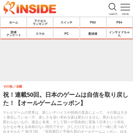
search
menu
アクセス
ホーム
スイッチ
PS5
PS4
ランキング
読者
インサイドちゃ
スマホ
PC
配信者
アンケート
ん
その他
全般
祝！連載50回。日本のゲームは自信を取り戻し
た！【オールゲームニッポン】
テレビゲームの世界は、新しいデバイスや技術の普及によって、その形は大き
く進化している一方、楽しさを追い求める姿は変わりません。変わるものと、
変わらないもの。過去と未来。そして我々が宿命的に背負う日本という存在。
なかなか考える余裕のない現代ですが、少しだけ立ち止まって一緒に見つめて
みませんか？ 毎月1回、「安田善巳と平林久和のオールゲームニッポン」ゆる