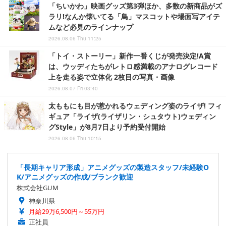
「ちいかわ」映画グッズ第3弾ほか、多数の新商品がズ
ラリ!なんか懐いてる「鳥」マスコットや場面写アイテ
ムなど必見のラインナップ
2026.08.06 Thu 11:25
「トイ・ストーリー」新作一番くじが発売決定!A賞
は、ウッディたちがレトロ感満載のアナログレコード
上を走る姿で立体化 2枚目の写真・画像
2026.08.07 Fri 03:40
太ももにも目が惹かれるウェディング姿のライザ! フィ
ギュア「ライザ(ライザリン・シュタウト)ウェディン
グStyle」が8月7日より予約受付開始
2026.08.06 Thu 10:15
「長期キャリア形成」アニメグッズの製造スタッフ/未経験O
K/アニメグッズの作成/ブランク歓迎
株式会社GUM
神奈川県
月給29万6,500円～55万円
正社員