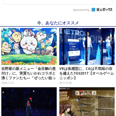
Sponsored by
今、あなたにオススメ
吉野家の新メニュー「金目鯛の煮
VRは体感型に、CGは不気味の谷
付け」に、実質ちいかわコラボと
を越えたTGS2017【オールゲーム
沸くファンたち―「ぜったい狙っ
ニッポン】
ただろ！」「映画公開のタイミン
2026.7.27
2017.9.30
グで妙だな？」