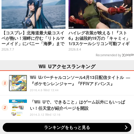
【コスプレ】北海道最大級コスイ
ハイレグ衣装が映える！『スト
ベが熱い！湖畔に佇む「リトルマ
6』お値段約19万の「キャミィ」
ーメイド」にバニー「海夢」まで
1/3スケールシリコン可動フィギ
珠玉の美麗レイヤー12選【写真50
ュアが圧巻のクオリティ
2026.7.7
2026.8.4
枚】
Recommended by
Wii Uアクセスランキング
Wii Uバーチャルコンソール4月13日配信タイトル ―
『ポケモンレンジャー』『FFIVアドバンス』
2016.4.6 Wed 13:44
「Wii Uで、できること」はゲーム以外にもいっぱ
い！任天堂が紹介ページを開設
2014.3.12 Wed 12:16
ランキングをもっと見る