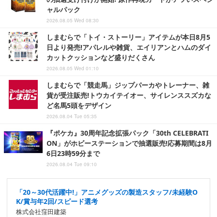
ャルパック
2026.08.05 Wed 08:30
しまむらで「トイ・ストーリー」アイテムが本日8月5
日より発売!アパレルや雑貨、エイリアンとハムのダイ
カットクッションなど盛りだくさん
2026.08.05 Wed 01:10
しまむらで「競走馬」ジップパーカやトレーナー、雑
貨が受注販売!トウカイテイオー、サイレンススズカな
ど名馬5頭をデザイン
2026.08.04 Tue 05:35
『ポケカ』30周年記念拡張パック「30th CELEBRATI
ON」がホビーステーションで抽選販売!応募期間は8月
6日23時59分まで
2026.08.04 Tue 09:10
「20～30代活躍中!」アニメグッズの製造スタッフ/未経験O
K/賞与年2回/スピード選考
株式会社窪田建築