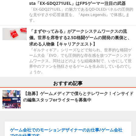
sta「EX-GDQ271UEL」はFPSゲーマー注目の武器
「EX-GDQ271UEL」の魅力であるQD-OLEDパネルの圧倒的
な見やすさや応答速度を、『Apex Legends』で体感しま
す。
「まずやってみる」がアークシステムワークスの流
儀。世界を席巻する2.5D格闘ゲームの開発の裏側と、
求める人物像【キャリアクエスト】
『ギルティギア』シリーズなどで知られ、世界的な格闘ゲ
ーム大会「EVO」でも圧倒的な存在感を放つアークシステ
ムワークス。同社はどのような組織体制で、いかにして世
界中のファンを熱狂させるゲームを生み出しているのでし
ょうか。
おすすめ記事
【急募】ゲームメディアで僕らとテレワーク！インサイド
の編集スタッフorライターを募集中
ゲーム会社でのモーションデザイナーのお仕事/ゲーム会社
でのお仕事です