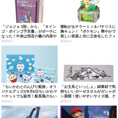
「ジョジョ 3部」から、「オイン
寝転がるチラーミィ＆パチリスに
ゴ・ボインゴ予言書」がポーチに
胸キュン！『ポケモン』華やかで
なった！中身は預言の書の内容や
美しい容器と共に立体化したフィ
アニメ総柄デザインをプリント
ギュア全6種
2026.8.6
2026.8.3
「ちいかわとのんびり船旅」オリ
「お文具といっしょ」綿素材で気
ジナルグッズが8月6日ちいかわマ
持ちいいガーゼタオルがガシャポ
ーケットでも販売！船長風のちい
ン展開！使いやすいサイズ感、ク
かわやセイレーンたちをデザイン
ールな和柄や可愛らしいお寿司な
2026.8.5
2026.8.5
した4商品
ど全4種