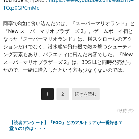
YouTube 動画URL：
https://www.youtube.com/watch?v=
TCqz0GPCmMc
同率で8位に食い込んだのは、『スーパーマリオランド』と
『New スーパーマリオブラザーズ 2』。ゲームボーイ初と
なった『スーパーマリオランド』は、横スクロールのアク
ションだけでなく、潜水艦や飛行機で敵を撃つシューティ
ング要素もあり、バラエティに飛んだ内容でした。『New
スーパーマリオブラザーズ 2』は、3DS LLと同時発売だっ
たので、一緒に購入したという方も少なくないのでは。
1
2
続きを読む
《臥待 弦》
【読者アンケート】『FGO』どのアルトリアが一番好き？
堂々の1位は・・・