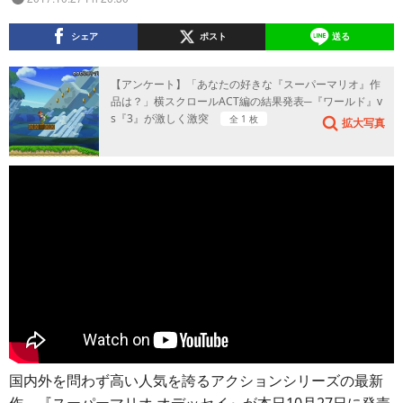
シェア
ポスト
送る
【アンケート】「あなたの好きな『スーパーマリオ』作
品は？」横スクロールACT編の結果発表─『ワールド』v
s『3』が激しく激突
全 1 枚
拡大写真
国内外を問わず高い人気を誇るアクションシリーズの最新