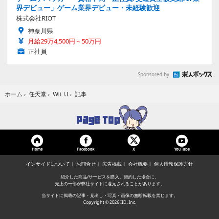
界デビュー」ゲーム業界デビュー・未経験歓迎
株式会社RIOT
神奈川県
月給29万4,500円～50万円
正社員
Sponsored by
記事
ホーム
›
任天堂
›
Wii U
›
Home
Facebook
YouTube
X
インサイドについて
お問合せ
広告掲載
会社概要
個人情報保護方針
紹介した商品/サービスを購入、契約した場合に、
売上の一部が弊社サイトに還元されることがあります。
当サイトに掲載の記事・見出し・写真・画像の無断転載を禁じます。
Copyright © 2026 IID, Inc.