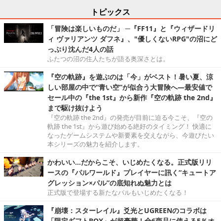
トピックス
「冒険は楽しいものだ」 ─『FF11』と『ウィザードリ
ィ ヴァリアンツ ダフネ』、"優しくないRPG"の沼にど
っぷり沈んだ4人の話
ふたつの沼の住人たちが語る奥深さとは。
『空の軌跡』を遊ぶのは「今」がベスト！暑い夏、涼
しい部屋の中で“青い空”が似合う大冒険へ―最安値で
セール中の『the 1st』から新作『空の軌跡 the 2nd』
まで駆け抜けよう
『空の軌跡 the 2nd』の発売が目前に迫る今こそ、『空の
軌跡 the 1st』から遊び始める絶好のタイミング！ 快適に
なったゲームシステムや新要素を交えながら、今遊びたい
本シリーズの魅力を紹介します。
かわいい…だからこそ、いじめたくなる。正式版リリ
ースの『パルワールド』プレイヤーに訊く“キュートア
グレッション×パル”の底知れぬ魅力とは
正式版で登場する新たなパルもいじめたくなる！
『崩壊：スターレイル』爻光とUGREENのコラボは
「限定ギフトBOX」が超豪華！全6商品に使える5％オ