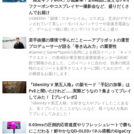
フクーポンやコスプレイヤー撮影会など、盛りだくさ
んでお届け
UGREEN×『崩壊：スターレイル』コラボは、爻光がデザイ
ンされていて美しい！モバイルバッテリーや急速充電器な
ど、ゲームと一緒に使いたいデバイスがてんこ盛り
若手抜擢の環境で学んだこと――アプリボットの運営
プロデューサーが語る「巻き込み力」の重要性
4GamerとGame*Sparkの合同による就活イベント「キャリ
アクエスト」の第4回が東京都立産業貿易センター浜松町
館で開催されました。このイベントに合わせ、自身の就活
時のエピソードを若手クリエイターに聞いてみたので、そ
の模様をお届けします。
『Identity V 第五人格』の新モード「手記の加筆」は
PvEと聞いたけれど……実際どうなの？集まってプレイ
してみた！【プレイレポ】
『Identity V 第五人格』が好きな人やプレイしたことある
人、全くプレイしたことがない人など、様々な4人を集め
てプレイしてみました！
0.03msの圧倒的応答速度やリフレッシュレートで勝ち
にこだわる！鮮やかなQD-OLEDパネル搭載のGigaCry