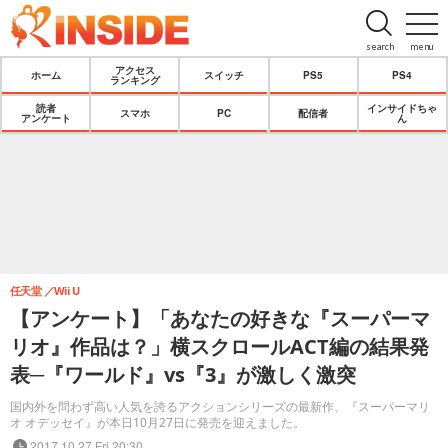
search
menu
アクセス
ホーム
スイッチ
PS5
PS4
ランキング
読者
インサイドちゃ
スマホ
PC
配信者
アンケート
ん
任天堂
Wii U
【アンケート】「あなたの好きな『スーパーマ
リオ』作品は？」横スクロールACT編の結果発
表─『ワールド』vs『3』が激しく激突
国内外を問わず高い人気を誇るアクションシリーズの最新作、『スーパーマリ
オ オデッセイ』が本日10月27日に発売を迎えました。
2017.10.27 Fri 20:30