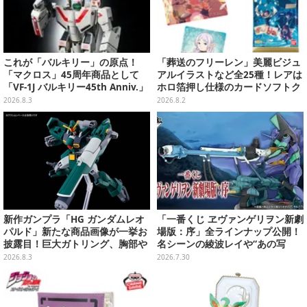
これが「バルキリー」の原点！
「葬送のフリーレン」美麗ビジュ
「マクロス」45周年商品として
アルイラストなど全25種！レアは
「VF-1J バルキリー45th Anniv.」
ホロ箔押し仕様のカードソフトク
が予約開始
ッキー
2026.8.3
2026.8.2
新作ガンプラ「HG ガンダムレオ
「一番くじ ヱヴァンゲリヲン新劇
パルド」新たな商品画像が一挙お
場版：序」全ラインナップ公開！
披露目！巨大ガトリング、胸部や
名シーンの綾波レイや“あの写
肩武装のハッチ展開までたっぷり
真”の葛城ミサトフィギュアほ
2026.8.3
2026.7.30
11枚
か、場面写クリアファイルなど