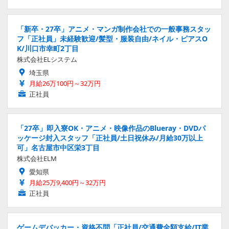
「新卒・27卒」アニメ・マンガ制作会社での一般事務スタッ
フ「正社員」未経験歓迎/髪型・服装自由/ネイル・ピアスO
K/川口市幸町2丁目
株式会社ELシステム
埼玉県
月給26万100円～32万円
正社員
「27卒」即入寮OK・アニメ・映像作品のBlueray・DVDパ
ッケージ封入スタッフ「正社員/土日祝休み/月給30万以上
可」名古屋市中区栄3丁目
株式会社ELM
愛知県
月給25万9,400円～32万円
正社員
ゲームデバッカー・資格不問「正社員/交通費全額支給/IT業