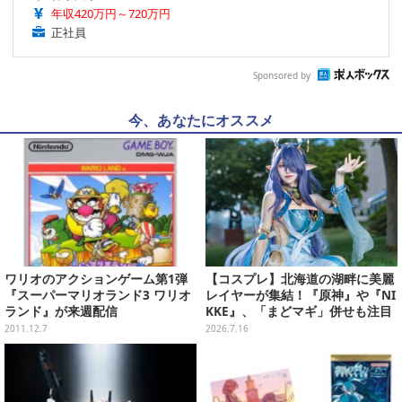
年収420万円～720万円
正社員
Sponsored by
今、あなたにオススメ
ワリオのアクションゲーム第1弾
【コスプレ】北海道の湖畔に美麗
『スーパーマリオランド3 ワリオ
レイヤーが集結！『原神』や『NI
ランド』が来週配信
KKE』、「まどマギ」併せも注目
の美女たち11選【写真51枚】
2011.12.7
2026.7.16