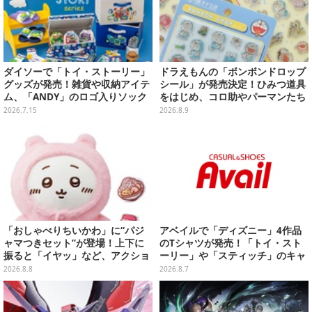
ダイソーで「トイ・ストーリー」
ドラえもんの「ボンボンドロップ
グッズが発売！雑貨や収納アイテ
シール」が発売決定！ひみつ道具
ム、「ANDY」のロゴ入りソック
をはじめ、コロ助やパーマンたち
スは文字から彼の成長を感じられ
「藤子・F・不二雄」キャラも収
2026.7.15
2026.8.9
るデザイン
録の全2種類
「おしゃべりちいかわ」に“パジ
アベイルで「ディズニー」4作品
ャマつきセット”が登場！上下に
のTシャツが発売！「トイ・スト
振ると「イヤッ」など、アクショ
ーリー」や「スティッチ」のキャ
ンに応じて喋ってくれる
ラを刺しゅうでデザイン
2026.8.8
2026.8.7