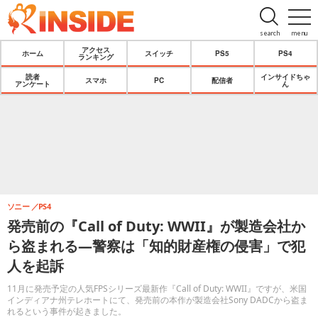
search
menu
アクセス
ホーム
スイッチ
PS5
PS4
ランキング
読者
インサイドちゃ
スマホ
PC
配信者
アンケート
ん
ソニー
PS4
発売前の『Call of Duty: WWII』が製造会社か
ら盗まれる―警察は「知的財産権の侵害」で犯
人を起訴
11月に発売予定の人気FPSシリーズ最新作『Call of Duty: WWII』ですが、米国
インディアナ州テレホートにて、発売前の本作が製造会社Sony DADCから盗ま
れるという事件が起きました。