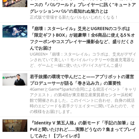
ースの『パルワールド』プレイヤーに訊く“キュートア
グレッション×パル”の底知れぬ魅力とは
正式版で登場する新たなパルもいじめたくなる！
『崩壊：スターレイル』爻光とUGREENのコラボは
「限定ギフトBOX」が超豪華！全6商品に使える5％オ
フクーポンやコスプレイヤー撮影会など、盛りだくさ
んでお届け
UGREEN×『崩壊：スターレイル』コラボは、爻光がデザイ
ンされていて美しい！モバイルバッテリーや急速充電器な
ど、ゲームと一緒に使いたいデバイスがてんこ盛り
若手抜擢の環境で学んだこと――アプリボットの運営
プロデューサーが語る「巻き込み力」の重要性
4GamerとGame*Sparkの合同による就活イベント「キャリ
アクエスト」の第4回が東京都立産業貿易センター浜松町
館で開催されました。このイベントに合わせ、自身の就活
時のエピソードを若手クリエイターに聞いてみたので、そ
の模様をお届けします。
『Identity V 第五人格』の新モード「手記の加筆」は
PvEと聞いたけれど……実際どうなの？集まってプレイ
してみた！【プレイレポ】