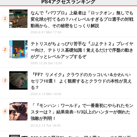
PS4アクセスランキング
なんで『パワプロ』上級者は「ロックオン」無しでも
変化球が打てるの？ハイレベルすぎるプロ選手の対戦
動画から、その秘密をじっくり解説
2020.8.31 Mon 17:00
テトリスがちょっぴり苦手な『ぷよテト２』プレイヤ
ー向け、テトリス基礎知識！覚えるだけで序盤の動き
がグッとレベルアップするぞ
2020.12.26 Sat 13:00
『FF7 リメイク』クラウドのカッコいい＆かわいい
セリフ10選！ よく観察するとクラウドの本性が見え
る？
2020.4.13 Mon 19:00
「『モンハン：ワールド』で一番最初にやられたモン
スターは？」結果発表─1/3以上のハンターが倒れた
強敵が判明！
2018.2.13 Tue 18:00