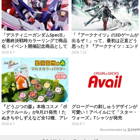
「デスティニーガンダムSpecII」
「『アークナイツ』の3Dゲームが
が最終決戦時カラーリングで商品
出るぞ！」って、最初は正直どう
化！イベント開催記念商品として
思った？ 『アークナイツ：エンド
METAL ROBOT魂に新登場
フィールド』リリース半年を機
2026.8.7
2026.7.22
に、4人のインフルエンサーに聞
いてみたーシリーズを“奥深く”ま
で追ってきたからこその視点【座
談会】
『どうぶつの森』本格コスメ「ポ
グローグーの刺しゅうデザインが
ンデクルール」が9月21発売！た
可愛い！アベイルにて「スター・
ぬきちやしずえなど全12種、アレ
ウォーズ」Tシャツが発売
ンジできるリアクションシールも
2026.8.7
2026.8.7
付属
Recommended by