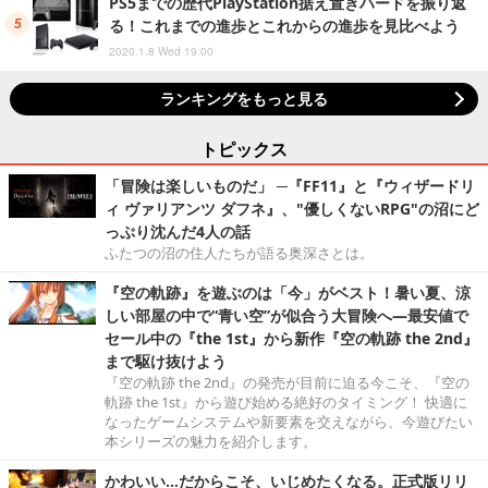
PS5までの歴代PlayStation据え置きハードを振り返
る！これまでの進歩とこれからの進歩を見比べよう
2020.1.8 Wed 19:00
ランキングをもっと見る
トピックス
「冒険は楽しいものだ」 ─『FF11』と『ウィザードリ
ィ ヴァリアンツ ダフネ』、"優しくないRPG"の沼にど
っぷり沈んだ4人の話
ふたつの沼の住人たちが語る奥深さとは。
『空の軌跡』を遊ぶのは「今」がベスト！暑い夏、涼
しい部屋の中で“青い空”が似合う大冒険へ―最安値で
セール中の『the 1st』から新作『空の軌跡 the 2nd』
まで駆け抜けよう
『空の軌跡 the 2nd』の発売が目前に迫る今こそ、『空の
軌跡 the 1st』から遊び始める絶好のタイミング！ 快適に
なったゲームシステムや新要素を交えながら、今遊びたい
本シリーズの魅力を紹介します。
かわいい…だからこそ、いじめたくなる。正式版リリ