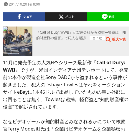
2017.10.20 Fri 8:00
シェア
ポスト
送る
『Call of Duty: WWII』が製造会社から盗難―警察は「知
的財産権の侵害」で犯人を起訴
全 2 枚
拡大写真
11月に発売予定の人気FPSシリーズ最新作『
Call of Duty:
WWII
』ですが、米国インディアナ州テレホートにて、発売
前の本作が製造会社Sony DADCから盗まれるという事件が
起きました。犯人のDshaye Towlesはそれをオークション
サイトeBayに1本45ドルで出品していたものの幸い外部に
出回ることは無く、Towlesは逮捕。軽窃盗と“知的財産権の
侵害”で起訴されています。
なぜビデオゲームが知的財産とみなされるかについて検察
官Terry Modesitt氏は「企業はビデオゲームを企業秘密お