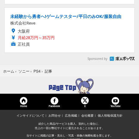
未経験から勇者へ!ゲームテスター/平日のみOK/服装自由
株式会社Reve
大阪府
月給28万円～35万円
正社員
Sponsored by
記事
ホーム
›
ソニー
›
PS4
›
Home
Facebook
YouTube
X
インサイドについて
お問合せ
広告掲載
会社概要
個人情報保護方針
紹介した商品/サービスを購入、契約した場合に、
売上の一部が弊社サイトに還元されることがあります。
当サイトに掲載の記事・見出し・写真・画像の無断転載を禁じます。