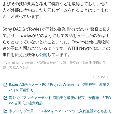
よびその技術要素と考えて特許などを取得しており、他の
人が外部に持ち出したり同じゲームを作ることはできませ
ん」と述べています。
Sony DADCはTowlesが同社の従業員ではないと警察に伝え
ており、Towlesがどのようにして製品を入手したのかは明
らかとなっていないとのこと。なお、Towlesは他に薬物関
連の罪にも問われているようです。WTHI Newsでは、この
事件を伝えた映像も
公開
しています。
『Call of Duty: WWII』が製造会社から盗難―警察は「知的財産権の侵
害」で犯人を起訴
《RIKUSYO》
Razerの3画面ノートPC「Project Valerie」が盗難被害、産業ス
パイの可能性も
海外で『アンチャーテッド 海賊王と最後の秘宝』が盗難―SIEW
WS吉田氏が注意喚起
米フロリダの男、PS4本体をハマーパンツに入れ盗難するもあえ