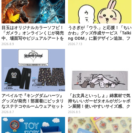
目玉はオリジナルカラーソフビ！
うさぎが「ウラ.」と応援！「ちい
「ガメラ」オンラインくじが発売
かわ」グッズ作成サービス「Talki
中、場面写やビジュアルアートを
ng ODM」に新デザイン追加、フ
使用した豪華賞品をラインナップ
ェイスタオルやTシャツなどライ
2026.8.9
2026.7.13
ンナップ
アベイルで『キングダムハーツ』
「お文具といっしょ」綿素材で気
グッズが発売！部屋着にピッタリ
持ちいいガーゼタオルがガシャポ
なステテコやルームウェアセット
ン展開！使いやすいサイズ感、ク
ールな和柄や可愛らしいお寿司な
2026.8.7
2026.8.5
ど全4種