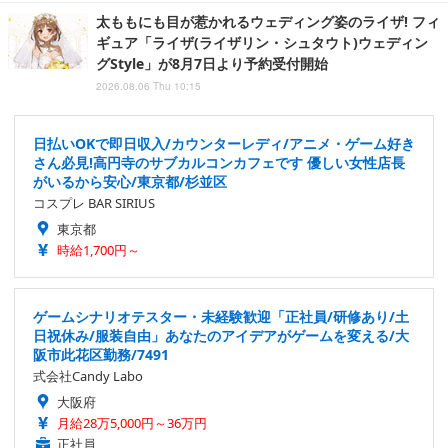
太ももにも目が惹かれるウェディング姿のライザ! フィ
ギュア「ライザ(ライザリン・シュタウト)ウェディン
グStyle」が8月7日より予約受付開始
2026.08.06 Thu 10:15
日払いOKで即日収入/カウンターレディ/アニメ・ゲーム好き
さん必見!高円寺のサブカルコンカフェです 優しい女性店長
がいるから安心/東京都/杉並区
コスプレ BAR SIRIUS
東京都
時給1,700円～
ゲームシナリオテスター・未経験歓迎「正社員/研修あり/土
日祝休み/服装自由」あなたのアイデアがゲームを変える/大
阪市此花区勤務/7491
式会社Candy Labo
大阪府
月給28万5,000円～36万円
正社員