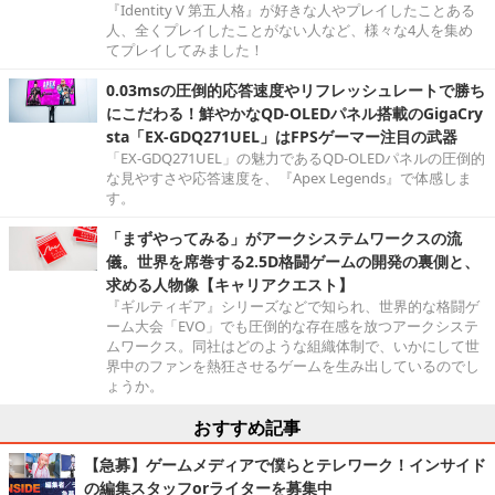
『Identity V 第五人格』が好きな人やプレイしたことある
人、全くプレイしたことがない人など、様々な4人を集め
てプレイしてみました！
0.03msの圧倒的応答速度やリフレッシュレートで勝ち
にこだわる！鮮やかなQD-OLEDパネル搭載のGigaCry
sta「EX-GDQ271UEL」はFPSゲーマー注目の武器
「EX-GDQ271UEL」の魅力であるQD-OLEDパネルの圧倒的
な見やすさや応答速度を、『Apex Legends』で体感しま
す。
「まずやってみる」がアークシステムワークスの流
儀。世界を席巻する2.5D格闘ゲームの開発の裏側と、
求める人物像【キャリアクエスト】
『ギルティギア』シリーズなどで知られ、世界的な格闘ゲ
ーム大会「EVO」でも圧倒的な存在感を放つアークシステ
ムワークス。同社はどのような組織体制で、いかにして世
界中のファンを熱狂させるゲームを生み出しているのでし
ょうか。
おすすめ記事
【急募】ゲームメディアで僕らとテレワーク！インサイド
の編集スタッフorライターを募集中