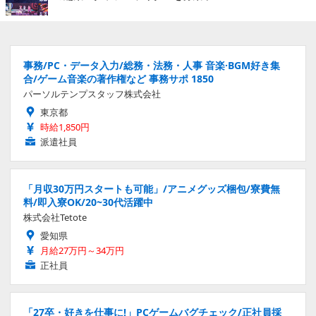
事務/PC・データ入力/総務・法務・人事 音楽·BGM好き集
合/ゲーム音楽の著作権など 事務サポ 1850
パーソルテンプスタッフ株式会社
東京都
時給1,850円
派遣社員
「月収30万円スタートも可能」/アニメグッズ梱包/寮費無
料/即入寮OK/20~30代活躍中
株式会社Tetote
愛知県
月給27万円～34万円
正社員
「27卒・好きを仕事に!」PCゲームバグチェック/正社員採