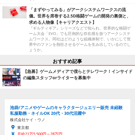
「まずやってみる」がアークシステムワークスの流
儀。世界を席巻する2.5D格闘ゲームの開発の裏側と、
求める人物像【キャリアクエスト】
『ギルティギア』シリーズなどで知られ、世界的な格闘ゲ
ーム大会「EVO」でも圧倒的な存在感を放つアークシステ
ムワークス。同社はどのような組織体制で、いかにして世
界中のファンを熱狂させるゲームを生み出しているのでし
ょうか。
おすすめ記事
【急募】ゲームメディアで僕らとテレワーク！インサイド
の編集スタッフorライターを募集中
池袋/アニメやゲームのキャラクタージュエリー販売 未経験
私服勤務・ネイルOK 20代・30代活躍中
株式会社ケイ・ウノ
東京都
月給21万5,500円～28万円