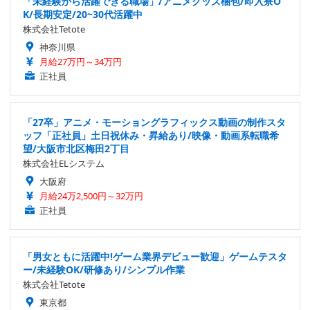
「未経験から活躍できる職場」/アニメグッズ梱包/即入寮O
K/長期安定/20~30代活躍中
株式会社Tetote
神奈川県
月給27万円～34万円
正社員
「27卒」アニメ・モーショングラフィックス動画の制作スタ
ッフ「正社員」土日祝休み・昇給あり/映像・動画系転職希
望/大阪市北区梅田2丁目
株式会社ELシステム
大阪府
月給24万2,500円～32万円
正社員
「男女ともに活躍中!ゲーム業界デビュー歓迎」ゲームテスタ
ー/未経験OK/研修あり/シンプル作業
株式会社Tetote
東京都