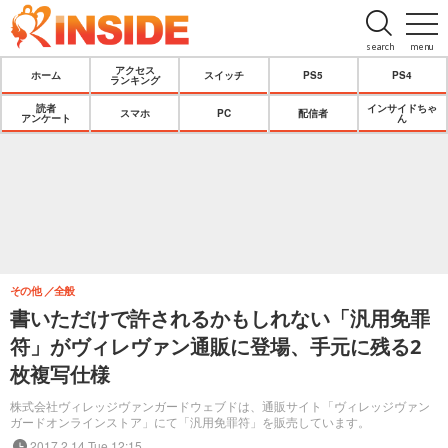
search
menu
アクセス
ホーム
スイッチ
PS5
PS4
ランキング
読者
インサイドちゃ
スマホ
PC
配信者
アンケート
ん
その他
全般
書いただけで許されるかもしれない「汎用免罪
符」がヴィレヴァン通販に登場、手元に残る2
枚複写仕様
株式会社ヴィレッジヴァンガードウェブドは、通販サイト「ヴィレッジヴァン
ガードオンラインストア」にて「汎用免罪符」を販売しています。
2017.2.14 Tue 12:15