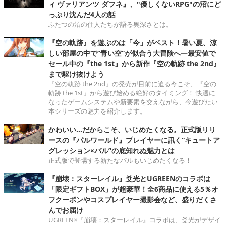
ィ ヴァリアンツ ダフネ』、"優しくないRPG"の沼にど
っぷり沈んだ4人の話
ふたつの沼の住人たちが語る奥深さとは。
『空の軌跡』を遊ぶのは「今」がベスト！暑い夏、涼
しい部屋の中で“青い空”が似合う大冒険へ―最安値で
セール中の『the 1st』から新作『空の軌跡 the 2nd』
まで駆け抜けよう
『空の軌跡 the 2nd』の発売が目前に迫る今こそ、『空の
軌跡 the 1st』から遊び始める絶好のタイミング！ 快適に
なったゲームシステムや新要素を交えながら、今遊びたい
本シリーズの魅力を紹介します。
かわいい…だからこそ、いじめたくなる。正式版リリ
ースの『パルワールド』プレイヤーに訊く“キュートア
グレッション×パル”の底知れぬ魅力とは
正式版で登場する新たなパルもいじめたくなる！
『崩壊：スターレイル』爻光とUGREENのコラボは
「限定ギフトBOX」が超豪華！全6商品に使える5％オ
フクーポンやコスプレイヤー撮影会など、盛りだくさ
んでお届け
UGREEN×『崩壊：スターレイル』コラボは、爻光がデザイ