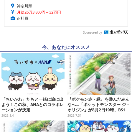
神奈川県
月給26万3,800円～32万円
正社員
Sponsored by
今、あなたにオススメ
「ちいかわ」たちと一緒に旅に出
『ポケモン赤・緑』を遊んだみん
よう！この秋、ANAとのコラボレ
なへ…「ポケットモンスター ジ・
ーションが決定
オリジン」が8月2日19時、BS1
2・日曜アニメ劇場で放送！
2026.8.4
2026.7.31