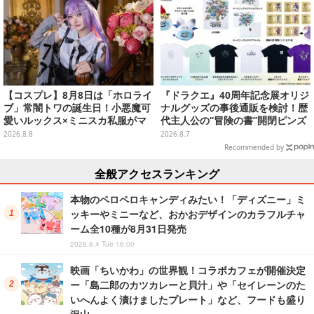
【コスプレ】8月8日は「ホロライ
『ドラクエ』40周年記念展オリジ
ブ」常闇トワの誕生日！小悪魔可
ナルグッズの事後通販を検討！歴
愛いルックス×ミニスカ私服がマ
代主人公の“冒険の書”開閉ピンズ
ジ天使すぎな美女レイヤーまとめ
をはじめ、ユニークなＴシャツや
2026.8.8
2026.8.7
【写真45枚】
雑貨など
Recommended by
全般アクセスランキング
本物のペロペロキャンディみたい！「ディズニー」ミ
ッキーやミニーなど、おかおデザインのカラフルチャ
ーム全10種が8月31日発売
2026.8.4 Tue 16:00
映画「ちいかわ」の世界観！コラボカフェが開催決定
ー「島二郎のカツカレーと貝汁」や「セイレーンのた
いへんよく漬けましたプレート」など、フードも盛り
沢山