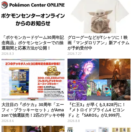
「ポケモンカードゲーム30周年記
グローグーなどがTシャツに！映
念商品」ポケモンセンターでの抽
画「マンダロリアン」新アイテム
選期間と応募方法が公開！
が予約受付中
2026.8.3
2026.7.27
大注目の『ポケカ』30周年「エー
『仁王3』が早くも3,828円に！
フィ・ブラッキーセット」がAma
『メトロイドプライム4 ビヨン
zonで抽選販売！2匹のデッキや特
ド』と『SAROS』が2,999円、
別カードを収録
『メタルギアソリッド Δ』は2,49
2026.8.6
2026.8.8
9円─ゲオ店舗＆ストアのゲームセ
ールは8月8日から