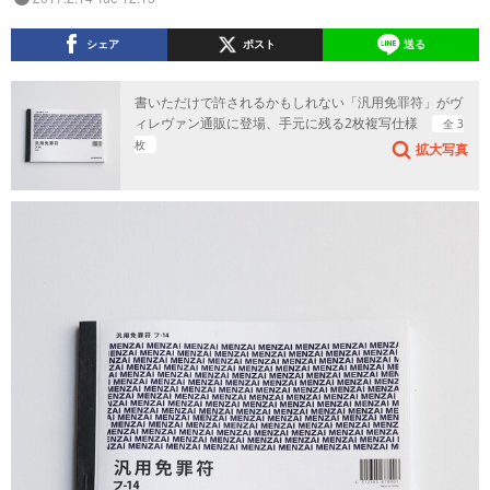
シェア
ポスト
送る
書いただけで許されるかもしれない「汎用免罪符」がヴ
ィレヴァン通販に登場、手元に残る2枚複写仕様
全 3
枚
拡大写真