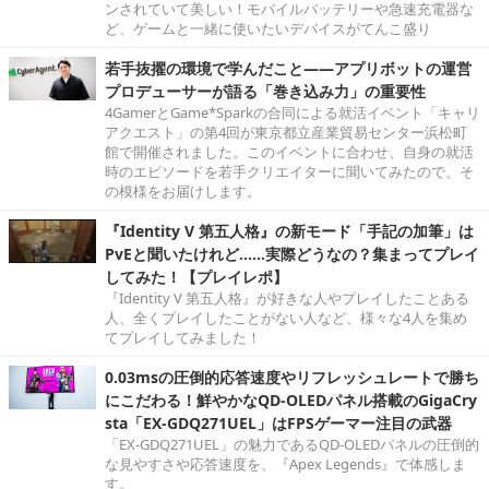
ンされていて美しい！モバイルバッテリーや急速充電器な
ど、ゲームと一緒に使いたいデバイスがてんこ盛り
若手抜擢の環境で学んだこと――アプリボットの運営
プロデューサーが語る「巻き込み力」の重要性
4GamerとGame*Sparkの合同による就活イベント「キャリ
アクエスト」の第4回が東京都立産業貿易センター浜松町
館で開催されました。このイベントに合わせ、自身の就活
時のエピソードを若手クリエイターに聞いてみたので、そ
の模様をお届けします。
『Identity V 第五人格』の新モード「手記の加筆」は
PvEと聞いたけれど……実際どうなの？集まってプレイ
してみた！【プレイレポ】
『Identity V 第五人格』が好きな人やプレイしたことある
人、全くプレイしたことがない人など、様々な4人を集め
てプレイしてみました！
0.03msの圧倒的応答速度やリフレッシュレートで勝ち
にこだわる！鮮やかなQD-OLEDパネル搭載のGigaCry
sta「EX-GDQ271UEL」はFPSゲーマー注目の武器
「EX-GDQ271UEL」の魅力であるQD-OLEDパネルの圧倒的
な見やすさや応答速度を、『Apex Legends』で体感しま
す。