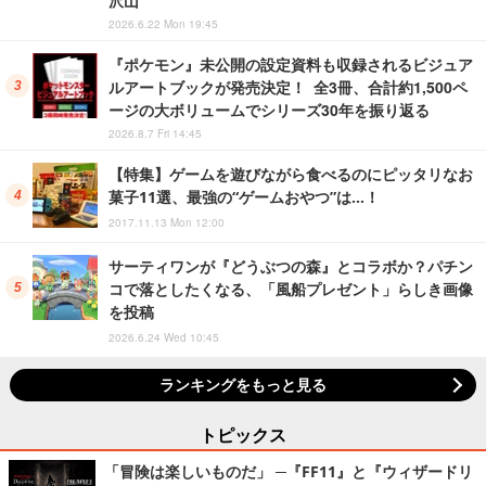
2026.6.22 Mon 19:45
『ポケモン』未公開の設定資料も収録されるビジュア
ルアートブックが発売決定！ 全3冊、合計約1,500ペ
ージの大ボリュームでシリーズ30年を振り返る
2026.8.7 Fri 14:45
【特集】ゲームを遊びながら食べるのにピッタリなお
菓子11選、最強の“ゲームおやつ”は…！
2017.11.13 Mon 12:00
サーティワンが『どうぶつの森』とコラボか？パチン
コで落としたくなる、「風船プレゼント」らしき画像
を投稿
2026.6.24 Wed 10:45
ランキングをもっと見る
トピックス
「冒険は楽しいものだ」 ─『FF11』と『ウィザードリ