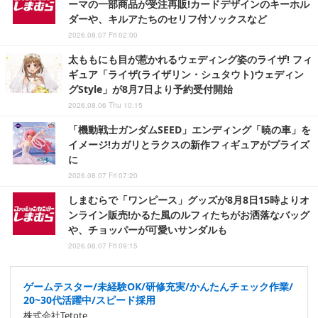
ーマの一部商品が受注再販!カードデザインのキーホル
ダーや、キルアたちのセリフ付ソックスなど
2026.08.07 Fri 02:00
太ももにも目が惹かれるウェディング姿のライザ! フィ
ギュア「ライザ(ライザリン・シュタウト)ウェディン
グStyle」が8月7日より予約受付開始
2026.08.06 Thu 10:15
「機動戦士ガンダムSEED」エンディング「暁の車」を
イメージ!カガリとラクスの新作フィギュアがプライズ
に
2026.08.07 Fri 07:20
しまむらで「ワンピース」グッズが8月8日15時よりオ
ンライン販売!かるた風のルフィたちがお洒落なバッグ
や、チョッパーが可愛いサンダルも
2026.08.07 Fri 09:15
ゲームテスター/未経験OK/研修充実/かんたんチェック作業/
20~30代活躍中/スピード採用
株式会社Tetote