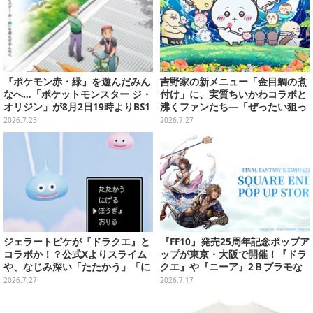
『ポケモン赤・緑』を遊んだみん
吉野家の新メニュー「金目鯛の煮
なへ…「ポケットモンスター ジ・
付け」に、実質ちいかわコラボと
オリジン」が8月2日19時よりBS1
沸くファンたち―「ぜったい狙っ
2・日曜アニメ劇場で放送決定！
ただろ！」「映画公開のタイミン
2026.7.23
2026.7.27
グで妙だな？」
ジェラートピケが『ドラクエ』と
『FF10』発売25周年記念ポップア
コラボか！？公式Xよりスライム
ップが東京・大阪で開催！『ドラ
や、なじみ深い「たたかう」「に
クエ』や『ニーア』2Ｂプラモな
げる」のコマンドウィンドウが投
ども販売
2026.7.27
2026.7.17
稿