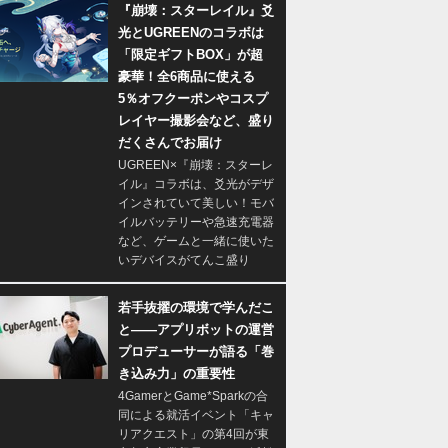
『崩壊：スターレイル』爻
光とUGREENのコラボは
「限定ギフトBOX」が超
豪華！全6商品に使える
5％オフクーポンやコスプ
レイヤー撮影会など、盛り
だくさんでお届け
UGREEN×『崩壊：スターレ
イル』コラボは、爻光がデザ
インされていて美しい！モバ
イルバッテリーや急速充電器
など、ゲームと一緒に使いた
いデバイスがてんこ盛り
若手抜擢の環境で学んだこ
と――アプリボットの運営
プロデューサーが語る「巻
き込み力」の重要性
4GamerとGame*Sparkの合
同による就活イベント「キャ
リアクエスト」の第4回が東