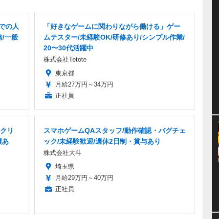
での人
「好きなゲームに関わりながら働ける」ゲー
務/一般
ムテスター/未経験OK/研修あり/シンプル作業/
20〜30代活躍中
株式会社Tetote
東京都
月給27万円～34万円
正社員
・クリ
スマホゲームQAスタッフ/動作確認・バグチェ
績あ
ック/未経験歓迎/週休2日制・賞与あり
株式会社大斗
埼玉県
月給29万円～40万円
正社員