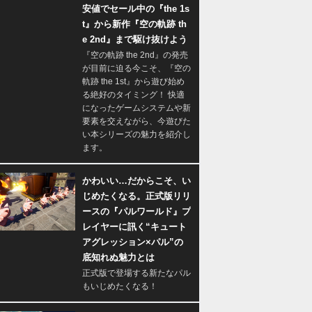
安値でセール中の『the 1s
t』から新作『空の軌跡 th
e 2nd』まで駆け抜けよう
『空の軌跡 the 2nd』の発売
が目前に迫る今こそ、『空の
軌跡 the 1st』から遊び始め
る絶好のタイミング！ 快適
になったゲームシステムや新
要素を交えながら、今遊びた
い本シリーズの魅力を紹介し
ます。
かわいい…だからこそ、い
じめたくなる。正式版リリ
ースの『パルワールド』プ
レイヤーに訊く“キュート
アグレッション×パル”の
底知れぬ魅力とは
正式版で登場する新たなパル
もいじめたくなる！