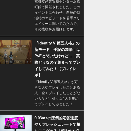
京都立産業貿易センター浜松
町館で開催されました。この
イベントに合わせ、自身の就
活時のエピソードを若手クリ
エイターに聞いてみたので、
その模様をお届けします。
『Identity V 第五人格』の
新モード「手記の加筆」は
PvEと聞いたけれど……実
際どうなの？集まってプレ
イしてみた！【プレイレ
ポ】
『Identity V 第五人格』が好
きな人やプレイしたことある
人、全くプレイしたことがな
い人など、様々な4人を集め
てプレイしてみました！
0.03msの圧倒的応答速度
やリフレッシュレートで勝
ちにこだわる！鮮やかなQ