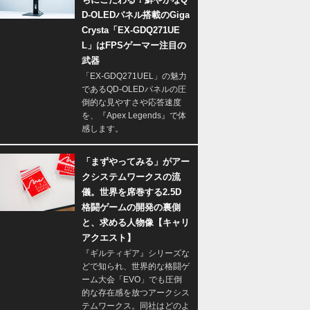
D-OLEDパネル搭載のGiga
Crysta「EX-GDQ271UE
L」はFPSゲーマー注目の
武器
「EX-GDQ271UEL」の魅力
であるQD-OLEDパネルの圧
倒的な見やすさや応答速度
を、『Apex Legends』で体
感します。
「まずやってみる」がアー
クシステムワークスの流
儀。世界を席巻する2.5D
格闘ゲームの開発の裏側
と、求める人物像【キャリ
アクエスト】
『ギルティギア』シリーズな
どで知られ、世界的な格闘ゲ
ーム大会「EVO」でも圧倒
的な存在感を放つアークシス
テムワークス。同社はどのよ