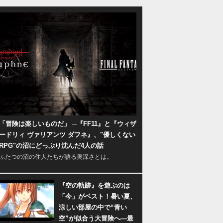
「冒険は楽しいものだ」 ─『FF11』と『ウィザ
ードリィ ヴァリアンツ ダフネ』、"優しくない
RPG"の沼にどっぷり沈んだ4人の話
ふたつの沼の住人たちが語る奥深さとは。
『空の軌跡』を遊ぶのは
「今」がベスト！暑い夏、
涼しい部屋の中で“青い
空”が似合う大冒険へ―最