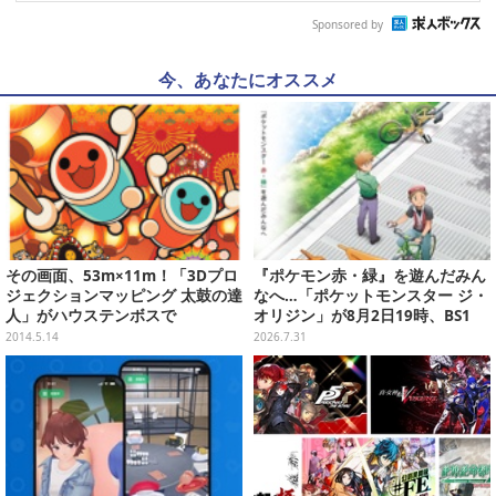
Sponsored by
今、あなたにオススメ
その画面、53m×11m！「3Dプロ
『ポケモン赤・緑』を遊んだみん
ジェクションマッピング 太鼓の達
なへ…「ポケットモンスター ジ・
人」がハウステンボスで
オリジン」が8月2日19時、BS1
2・日曜アニメ劇場で放送！
2014.5.14
2026.7.31