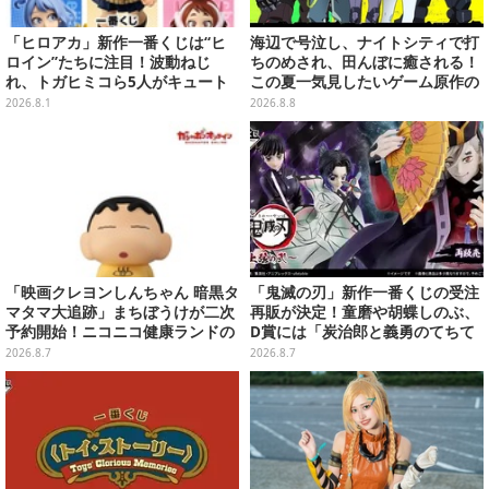
「ヒロアカ」新作一番くじは“ヒ
海辺で号泣し、ナイトシティで打
ロイン”たちに注目！波動ねじ
ちのめされ、田んぼに癒される！
れ、トガヒミコら5人がキュート
この夏一気見したいゲーム原作の
に立体化
名作アニメ10選を一挙紹介【特
2026.8.1
2026.8.8
集】
「映画クレヨンしんちゃん 暗黒タ
「鬼滅の刃」新作一番くじの受注
マタマ大追跡」まちぼうけが二次
再販が決定！童磨や胡蝶しのぶ、
予約開始！ニコニコ健康ランドの
D賞には「炭治郎と義勇のてちて
服を着たしんちゃん&ひまわりに
ちフィギュア」も
2026.8.7
2026.8.7
「珠由良ブラザーズ」がラインナ
ップ