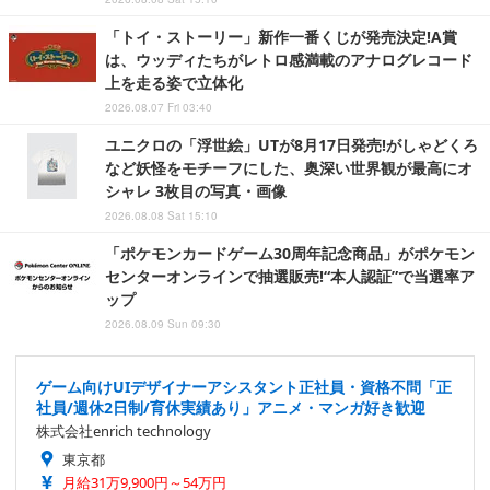
「トイ・ストーリー」新作一番くじが発売決定!A賞
は、ウッディたちがレトロ感満載のアナログレコード
上を走る姿で立体化
2026.08.07 Fri 03:40
ユニクロの「浮世絵」UTが8月17日発売!がしゃどくろ
など妖怪をモチーフにした、奥深い世界観が最高にオ
シャレ 3枚目の写真・画像
2026.08.08 Sat 15:10
「ポケモンカードゲーム30周年記念商品」がポケモン
センターオンラインで抽選販売!“本人認証”で当選率ア
ップ
2026.08.09 Sun 09:30
ゲーム向けUIデザイナーアシスタント正社員・資格不問「正
社員/週休2日制/育休実績あり」アニメ・マンガ好き歓迎
株式会社enrich technology
東京都
月給31万9,900円～54万円