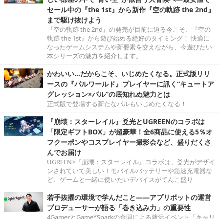
セール中の『the 1st』から新作『空の軌跡 the 2nd』
まで駆け抜けよう
『空の軌跡 the 2nd』の発売が目前に迫る今こそ、『空の
軌跡 the 1st』から遊び始める絶好のタイミング！ 快適に
なったゲームシステムや新要素を交えながら、今遊びたい
本シリーズの魅力を紹介します。
かわいい…だからこそ、いじめたくなる。正式版リリ
ースの『パルワールド』プレイヤーに訊く“キュートア
グレッション×パル”の底知れぬ魅力とは
正式版で登場する新たなパルもいじめたくなる！
『崩壊：スターレイル』爻光とUGREENのコラボは
「限定ギフトBOX」が超豪華！全6商品に使える5％オ
フクーポンやコスプレイヤー撮影会など、盛りだくさ
んでお届け
UGREEN×『崩壊：スターレイル』コラボは、爻光がデザイ
ンされていて美しい！モバイルバッテリーや急速充電器な
ど、ゲームと一緒に使いたいデバイスがてんこ盛り
若手抜擢の環境で学んだこと――アプリボットの運営
プロデューサーが語る「巻き込み力」の重要性
4GamerとGame*Sparkの合同による就活イベント「キャリ