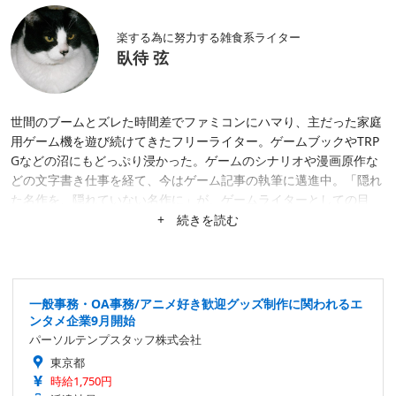
楽する為に努力する雑食系ライター
臥待 弦
世間のブームとズレた時間差でファミコンにハマり、主だった家庭
用ゲーム機を遊び続けてきたフリーライター。ゲームブックやTRP
Gなどの沼にもどっぷり浸かった。ゲームのシナリオや漫画原作な
どの文字書き仕事を経て、今はゲーム記事の執筆に邁進中。「隠れ
た名作を、隠れていない名作に」が、ゲームライターとしての目
標。隙あらば、あまり知られていない作品にスポットを当てたが
+ 続きを読む
る。仕事は幅広く募集中。
一般事務・OA事務/アニメ好き歓迎グッズ制作に関われるエ
ンタメ企業9月開始
パーソルテンプスタッフ株式会社
東京都
時給1,750円