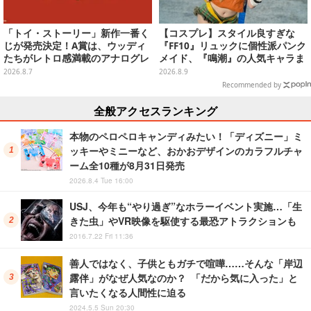
「トイ・ストーリー」新作一番く
【コスプレ】スタイル良すぎな
じが発売決定！A賞は、ウッディ
『FF10』リュックに個性派パンク
たちがレトロ感満載のアナログレ
メイド、『鳴潮』の人気キャラま
コード上を走る姿で立体化
で「ワンフェス」美女レイヤー6
2026.8.7
2026.8.9
選【写真28枚】
Recommended by
全般アクセスランキング
本物のペロペロキャンディみたい！「ディズニー」ミ
ッキーやミニーなど、おかおデザインのカラフルチャ
ーム全10種が8月31日発売
2026.8.4 Tue 16:00
USJ、今年も“やり過ぎ”なホラーイベント実施…「生
きた虫」やVR映像を駆使する最恐アトラクションも
2016.7.22 Fri 11:36
善人ではなく、子供ともガチで喧嘩……そんな「岸辺
露伴」がなぜ人気なのか？ 「だから気に入った」と
言いたくなる人間性に迫る
2024.5.5 Sun 20:30