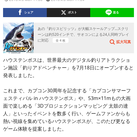
シェア
ポスト
送る
あの『釣りスピリッツ』が大幅スケールアップ…スクリ
ーンは約520インチで、サオコンによる24人同時プレイ
に対応
全 4 枚
拡大写真
ハウステンボスは、世界最大のデジタル釣りアトラクショ
ン施設「釣りアドベンチャー」を7月18日にオープンすると
発表しました。
これまで、カプコン30周年を記念する「カプコンサマーフ
ェスティバル in ハウステンボス」や、53m×11mもの大画
面で楽しめる「3Dプロジェクションマッピング 太鼓の達
人」といったイベントを数多く行い、ゲームファンからも
熱い視線を集めているハウステンボスが、このたび更なる
ゲーム体験を提案しました。