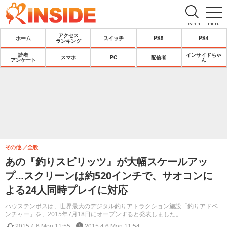
search
menu
アクセス
ホーム
スイッチ
PS5
PS4
ランキング
読者
インサイドちゃ
スマホ
PC
配信者
アンケート
ん
その他
全般
あの『釣りスピリッツ』が大幅スケールアッ
プ…スクリーンは約520インチで、サオコンに
よる24人同時プレイに対応
ハウステンボスは、世界最大のデジタル釣りアトラクション施設「釣りアドベ
ンチャー」を、2015年7月18日にオープンすると発表しました。
2015.4.6 Mon 11:55
2015.4.6 Mon 11:54