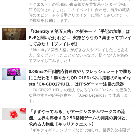
アクエスト」の第4回が東京都立産業貿易センター浜松町
館で開催されました。このイベントに合わせ、自身の就活
時のエピソードを若手クリエイターに聞いてみたので、そ
の模様をお届けします。
『Identity V 第五人格』の新モード「手記の加筆」は
PvEと聞いたけれど……実際どうなの？集まってプレイ
してみた！【プレイレポ】
『Identity V 第五人格』が好きな人やプレイしたことある
人、全くプレイしたことがない人など、様々な4人を集め
てプレイしてみました！
0.03msの圧倒的応答速度やリフレッシュレートで勝ち
にこだわる！鮮やかなQD-OLEDパネル搭載のGigaCry
sta「EX-GDQ271UEL」はFPSゲーマー注目の武器
「EX-GDQ271UEL」の魅力であるQD-OLEDパネルの圧倒的
な見やすさや応答速度を、『Apex Legends』で体感しま
す。
「まずやってみる」がアークシステムワークスの流
儀。世界を席巻する2.5D格闘ゲームの開発の裏側と、
求める人物像【キャリアクエスト】
『ギルティギア』シリーズなどで知られ、世界的な格闘ゲ