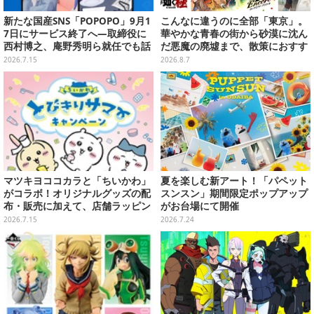
新たな国産SNS「POPOPO」9月1
こんなに違うのに全部「東京」。
7日にサービス終了へ―取締役に
華やかな青春の街から砂漠に沈ん
西村博之、庵野秀明ら就任でも話
だ悪魔の廃墟まで、散策におすす
題、約6か月で幕
め東京ゲーム5選【特集】
2026.7.15
2026.8.7
マツキヨココカラと「ちいかわ」
夏を楽しむ新アート！「パペット
がコラボ！オリジナルグッズの配
スンスン」期間限定ポップアップ
布・販売に加えて、店舗ラッピン
がお台場にて開催
グや”花火打ち上げ”まで盛り沢山
2026.7.15
2026.7.24