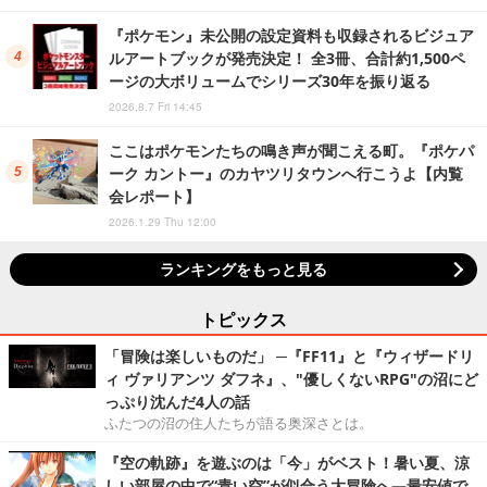
『ポケモン』未公開の設定資料も収録されるビジュア
ルアートブックが発売決定！ 全3冊、合計約1,500ペ
ージの大ボリュームでシリーズ30年を振り返る
2026.8.7 Fri 14:45
ここはポケモンたちの鳴き声が聞こえる町。『ポケパ
ーク カントー』のカヤツリタウンへ行こうよ【内覧
会レポート】
2026.1.29 Thu 12:00
ランキングをもっと見る
トピックス
「冒険は楽しいものだ」 ─『FF11』と『ウィザードリ
ィ ヴァリアンツ ダフネ』、"優しくないRPG"の沼にど
っぷり沈んだ4人の話
ふたつの沼の住人たちが語る奥深さとは。
『空の軌跡』を遊ぶのは「今」がベスト！暑い夏、涼
しい部屋の中で“青い空”が似合う大冒険へ―最安値で