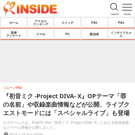
search
menu
アクセス
ホーム
スイッチ
PS5
PS4
ランキング
読者
インサイドちゃ
スマホ
PC
配信者
アンケート
ん
ソニー
PS4
『初音ミク -Project DIVA- X』OPテーマ「罪
の名前」や収録楽曲情報などが公開、ライブク
エストモードには「スペシャルライブ」も登場
セガゲームスは、PS4/PS Vita『初音ミク -Project DIVA- X』における収録楽曲
などゲーム情報を公開しました。
2016.1.12 Tue 10:00