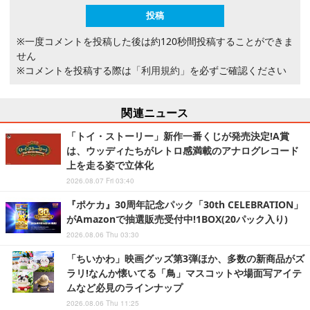
※一度コメントを投稿した後は約120秒間投稿することができま
せん
※コメントを投稿する際は
「利用規約」
を必ずご確認ください
関連ニュース
「トイ・ストーリー」新作一番くじが発売決定!A賞
は、ウッディたちがレトロ感満載のアナログレコード
上を走る姿で立体化
2026.08.07 Fri 03:40
『ポケカ』30周年記念パック「30th CELEBRATION」
がAmazonで抽選販売受付中!1BOX(20パック入り)
2026.08.06 Thu 03:30
「ちいかわ」映画グッズ第3弾ほか、多数の新商品がズ
ラリ!なんか懐いてる「鳥」マスコットや場面写アイテ
ムなど必見のラインナップ
2026.08.06 Thu 11:25