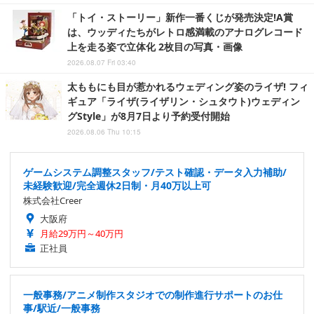
「トイ・ストーリー」新作一番くじが発売決定!A賞
は、ウッディたちがレトロ感満載のアナログレコード
上を走る姿で立体化 2枚目の写真・画像
2026.08.07 Fri 03:40
太ももにも目が惹かれるウェディング姿のライザ! フィ
ギュア「ライザ(ライザリン・シュタウト)ウェディン
グStyle」が8月7日より予約受付開始
2026.08.06 Thu 10:15
ゲームシステム調整スタッフ/テスト確認・データ入力補助/
未経験歓迎/完全週休2日制・月40万以上可
株式会社Creer
大阪府
月給29万円～40万円
正社員
一般事務/アニメ制作スタジオでの制作進行サポートのお仕
事/駅近/一般事務