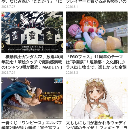
や、なじみ深い「たたかう」「に
プレイヤーと着ぐるみも勢揃いの
げる」のコマンドウィンドウが投
カルデア学園はお祭り一色
2026.7.27
2026.8.1
稿
「機動戦士ガンダムZZ」放送40周
「FGOフェス」11周年のテーマ
年記念！筆絵タッチで躍動感満載
は“学園祭”！運動部・文化部にク
のTシャツ3種が販売、MADE IN J
ラス出し物まで、楽しかった余韻
APANで品質にもこだわり
が残る思い出を写真たっぷりでお
2026.7.24
2026.8.3
届け【写真180枚】
一番くじ「ワンピース」エルバフ
太ももにも目が惹かれるウェディ
編第2弾が迫力満点！軍子宮フィ
ング姿のライザ！ フィギュア「ラ