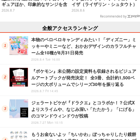
ギュアほか、印象的なサンジを含
イザ（ライザリン・シュタウト）
む“手配書”ポスターなどにも注目
ウェディングStyle」が8月7日よ
2026.8.7
2026.8.6
り予約受付開始
Recommended by
全般アクセスランキング
本物のペロペロキャンディみたい！「ディズニー」ミ
ッキーやミニーなど、おかおデザインのカラフルチャ
ーム全10種が8月31日発売
2026.8.4 Tue 16:00
『ポケモン』未公開の設定資料も収録されるビジュア
ルアートブックが発売決定！ 全3冊、合計約1,500ペ
ージの大ボリュームでシリーズ30年を振り返る
2026.8.7 Fri 14:45
ジェラートピケが『ドラクエ』とコラボか！？公式X
よりスライムや、なじみ深い「たたかう」「にげる」
のコマンドウィンドウが投稿
2026.7.27 Mon 10:15
もうお金ないよッ「ちいかわ」ぽっちゃりしたり鏡餅