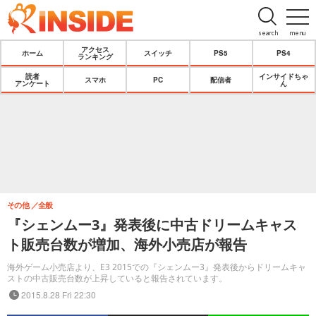
search
menu
アクセス
ホーム
スイッチ
PS5
PS4
ランキング
読者
インサイドちゃ
スマホ
PC
配信者
アンケート
ん
その他
全般
『シェンムー3』発表後に中古ドリームキャス
ト販売台数が増加、海外小売店が報告
海外ゲーム小売店より、E3 2015での『シェンムー3』発表後からドリームキャ
ストの中古販売台数が上昇していると報告されています。
2015.8.28 Fri 22:30