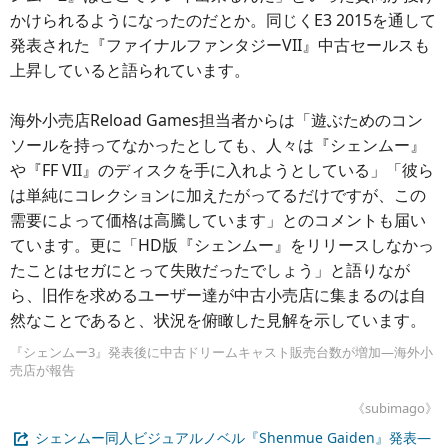
かけられるようになったのだとか。同じくE3 2015を通して
発表された『ファイナルファンタジーVII』中古セールスも
上昇していると語られています。
海外小売店Reload Games担当者からは「遊ぶためのコン
ソールを持ってなかったとしても、人々は『シェンムー』
や『FF VII』のディスクを手に入れようとしている」「彼ら
は単純にコレクションに加えたがってるだけですが、この
需要によって価格は高騰しています」とのコメントも届い
ています。更に「HD版『シェンムー』をリリースしなかっ
たことはセガにとって失敗だったでしょう」と語りなが
ら、旧作を求めるユーザー達が中古小売店に集まるのは自
然なことであると、状況を俯瞰した見解を示しています。
『シェンムー3』発表後に中古ドリームキャスト販売台数が増加―海外小
売店が報告
《subimago》
シェンムー同人ビジュアルノベル『Shenmue Gaiden』発表―