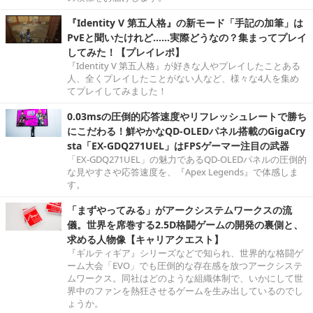
『Identity V 第五人格』の新モード「手記の加筆」は
PvEと聞いたけれど……実際どうなの？集まってプレイ
してみた！【プレイレポ】
『Identity V 第五人格』が好きな人やプレイしたことある
人、全くプレイしたことがない人など、様々な4人を集め
てプレイしてみました！
0.03msの圧倒的応答速度やリフレッシュレートで勝ち
にこだわる！鮮やかなQD-OLEDパネル搭載のGigaCry
sta「EX-GDQ271UEL」はFPSゲーマー注目の武器
「EX-GDQ271UEL」の魅力であるQD-OLEDパネルの圧倒的
な見やすさや応答速度を、『Apex Legends』で体感しま
す。
「まずやってみる」がアークシステムワークスの流
儀。世界を席巻する2.5D格闘ゲームの開発の裏側と、
求める人物像【キャリアクエスト】
『ギルティギア』シリーズなどで知られ、世界的な格闘ゲ
ーム大会「EVO」でも圧倒的な存在感を放つアークシステ
ムワークス。同社はどのような組織体制で、いかにして世
界中のファンを熱狂させるゲームを生み出しているのでし
ょうか。