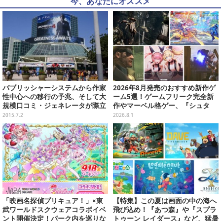
今、あなたにオススメ
パブリッシャーシステムから作家
2026年8月発売のおすすめ新作ゲ
性中心への移行の予兆、そして大
ーム5選！ゲームフリーク完全新
規模口コミ・ジェネレータが際立
作やマーベル格ゲー、『シュタ
ったE3 2015・・・中村彰憲「ゲ
ゲ』リブートなど注目作が目白押
2015.7.2
2026.8.1
ームビジネス新潮流」第36回
し【特集】
「映画名探偵プリキュア！」×東
【特集】この夏は画面の中の海へ
武ワールドスクウェアコラボイベ
飛び込め！『あつ森』や『スプラ
ント開催決定！パーク内を巡りな
トゥーン レイダース』など、猛暑