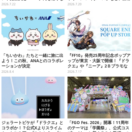
がらデフォルメフィギュア「ぷり
を忘れて遊びたい“海ゲー”おすす
2026.7.22
2026.7.20
きゅ～と」を探そう
め5選
「ちいかわ」たちと一緒に旅に出
『FF10』発売25周年記念ポップア
よう！この秋、ANAとのコラボレ
ップが東京・大阪で開催！『ドラ
ーションが決定
クエ』や『ニーア』2Ｂプラモな
ども販売
2026.8.4
2026.7.17
ジェラートピケが『ドラクエ』と
「FGO Fes. 2026」開幕！11周年
コラボか！？公式Xよりスライム
のテーマは「学園祭」、公式コス