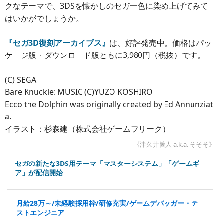
クなテーマで、3DSを懐かしのセガ一色に染め上げてみて
はいかがでしょうか。
『セガ3D復刻アーカイブス』
は、好評発売中。価格はパッ
ケージ版・ダウンロード版ともに3,980円（税抜）です。
(C) SEGA
Bare Knuckle: MUSIC (C)YUZO KOSHIRO
Ecco the Dolphin was originally created by Ed Annunziat
a.
イラスト：杉森建（株式会社ゲームフリーク）
《津久井箇人 a.k.a. そそそ》
セガの新たな3DS用テーマ「マスターシステム」「ゲームギ
ア」が配信開始
月給28万～/未経験採用枠/研修充実/ゲームデバッガー・テ
ストエンジニア