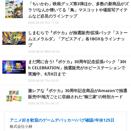
「ちいかわ」映画グッズ第3弾ほか、多数の新商品がズ
ラリ!なんか懐いてる「鳥」マスコットや場面写アイテ
ムなど必見のラインナップ
2026.08.06 Thu 11:25
しまむらで『ポケカ』が抽選販売!拡張パック「ストー
ムエメラルダ」「アビスアイ」各1BOXをラインナッ
プ
2026.08.05 Wed 05:00
まだ間に合う!『ポケカ』30周年記念拡張パック「30t
h CELEBRATION」抽選販売がホビーステーションで
実施中、8月6日まで
2026.08.06 Thu 03:00
激レアな『ポケカ』30周年記念商品がAmazonで抽選
販売中!地方ごとに収録された“御三家”の特別カード
2026.08.06 Thu 05:15
アニメ好き歓迎のゲームデバッカー/バグ確認/年休125日
株式会社小林