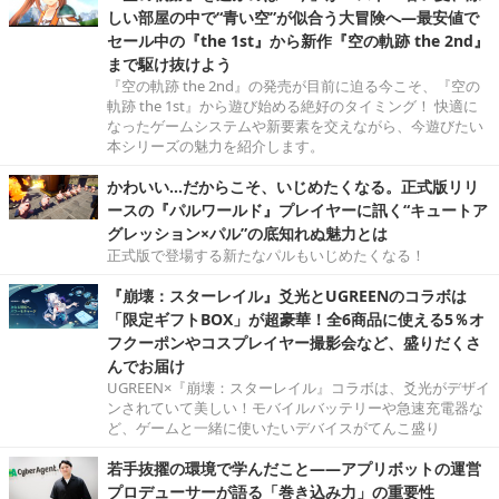
しい部屋の中で“青い空”が似合う大冒険へ―最安値で
セール中の『the 1st』から新作『空の軌跡 the 2nd』
まで駆け抜けよう
『空の軌跡 the 2nd』の発売が目前に迫る今こそ、『空の
軌跡 the 1st』から遊び始める絶好のタイミング！ 快適に
なったゲームシステムや新要素を交えながら、今遊びたい
本シリーズの魅力を紹介します。
かわいい…だからこそ、いじめたくなる。正式版リリ
ースの『パルワールド』プレイヤーに訊く“キュートア
グレッション×パル”の底知れぬ魅力とは
正式版で登場する新たなパルもいじめたくなる！
『崩壊：スターレイル』爻光とUGREENのコラボは
「限定ギフトBOX」が超豪華！全6商品に使える5％オ
フクーポンやコスプレイヤー撮影会など、盛りだくさ
んでお届け
UGREEN×『崩壊：スターレイル』コラボは、爻光がデザイ
ンされていて美しい！モバイルバッテリーや急速充電器な
ど、ゲームと一緒に使いたいデバイスがてんこ盛り
若手抜擢の環境で学んだこと――アプリボットの運営
プロデューサーが語る「巻き込み力」の重要性