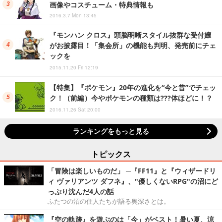
画像やコスチューム・特典情報も
2016.3.7 Mon 13:45
『モンハン クロス』頭脳明晰スタイル抜群な受付嬢
がお披露目！「集会所」の機能も判明、発売前にチェ
ックを
2015.11.20 Fri 12:19
【特集】『ポケモン』20年の進化を“今と昔”でチェッ
ク！（前編）今やポケモンの種類は???体ほどに！？
2016.11.26 Sat 20:00
ランキングをもっと見る
トピックス
「冒険は楽しいものだ」 ─『FF11』と『ウィザードリ
ィ ヴァリアンツ ダフネ』、"優しくないRPG"の沼にど
っぷり沈んだ4人の話
ふたつの沼の住人たちが語る奥深さとは。
『空の軌跡』を遊ぶのは「今」がベスト！暑い夏、涼