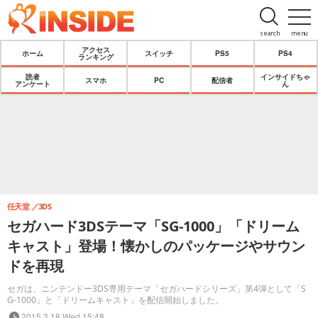
search
menu
アクセス
ホーム
スイッチ
PS5
PS4
ランキング
読者
インサイドちゃ
スマホ
PC
配信者
アンケート
ん
任天堂
3DS
セガハード3DSテーマ「SG-1000」「ドリーム
キャスト」登場！懐かしのパッケージやサウン
ドを再現
セガは、ニンテンドー3DS専用テーマ「セガハードシリーズ」第4弾として「S
G-1000」と「ドリームキャスト」を配信開始しました。
2015.3.18 Wed 15:48