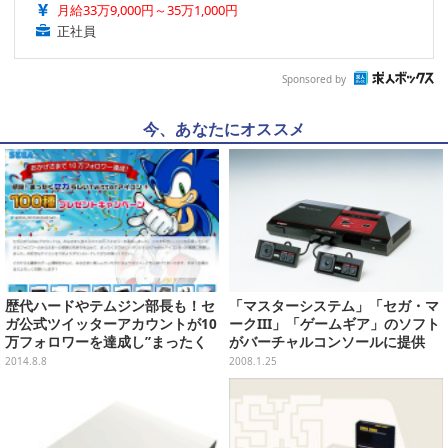
月給33万9,000円～35万1,000円
正社員
Sponsored by
今、あなたにオススメ
歴代ハードやテムジン部長も！セ
「マスターシステム」「セガ・マ
ガ公式ツイッターアカウントが10
ークIII」「ゲームギア」のソフト
万フォロワーを達成し”まったく
がバーチャルコンソールに提供
セガらしい”アイコン100種を配布
へ！
2014.8.8
2008.1.25
中