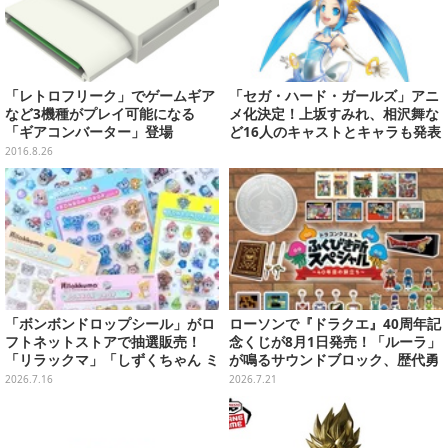
「レトロフリーク」でゲームギア
「セガ・ハード・ガールズ」アニ
など3機種がプレイ可能になる
メ化決定！上坂すみれ、相沢舞な
「ギアコンバーター」登場
ど16人のキャストとキャラも発表
2016.8.26
「ボンボンドロップシール」がロ
ローソンで『ドラクエ』40周年記
フトネットストアで抽選販売！
念くじが8月1日発売！「ルーラ」
「リラックマ」「しずくちゃん ミ
が鳴るサウンドブロック、歴代勇
ニ」など全12種をラインナップ
者＆スライムのフィギュアなど、
2026.7.16
2026.7.21
シリーズを振り返る景品盛りだく
さん