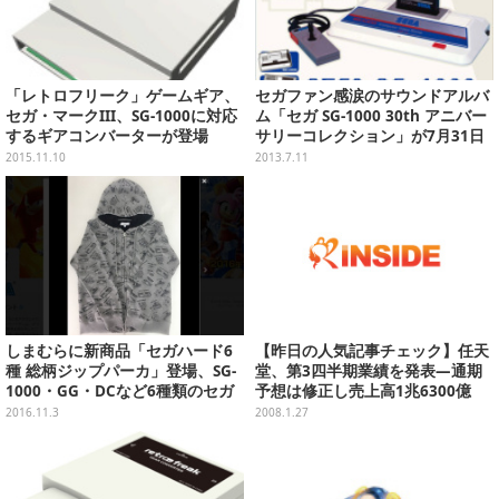
「レトロフリーク」ゲームギア、
セガファン感涙のサウンドアルバ
セガ・マークIII、SG-1000に対応
ム「セガ SG-1000 30th アニバー
するギアコンバーターが登場
サリーコレクション」が7月31日
に発売
2015.11.10
2013.7.11
しまむらに新商品「セガハード6
【昨日の人気記事チェック】任天
種 総柄ジップパーカ」登場、SG-
堂、第3四半期業績を発表―通期
1000・GG・DCなど6種類のセガ
予想は修正し売上高1兆6300億
ハードがデザイン
円、DSが6500万台、Wiiは2000万
2016.11.3
2008.1.27
台を突破(1月26日)