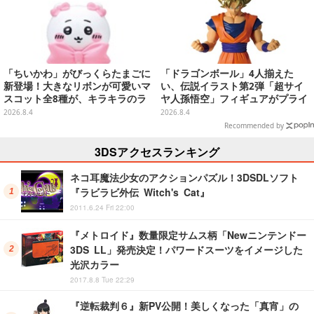
「ちいかわ」がびっくらたまごに
「ドラゴンボール」4人揃えた
新登場！大きなリボンが可愛いマ
い、伝説イラスト第2弾「超サイ
スコット全8種が、キラキラのラ
ヤ人孫悟空」フィギュアがプライ
メ入り入浴剤から飛び出す
ズ展開！ビッグサイズの「筋斗
2026.8.4
2026.8.4
雲」エアぐるみも
Recommended by
3DSアクセスランキング
ネコ耳魔法少女のアクションパズル！3DSDLソフト
『ラビラビ外伝 Witch's Cat』
2011.6.24 Fri 22:00
『メトロイド』数量限定サムス柄「Newニンテンドー
3DS LL」発売決定！パワードスーツをイメージした
光沢カラー
2017.8.8 Tue 22:29
『逆転裁判６』新PV公開！美しくなった「真宵」の