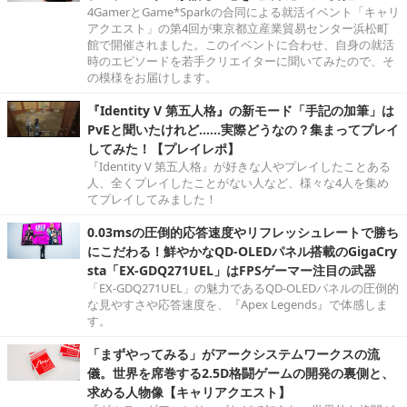
4GamerとGame*Sparkの合同による就活イベント「キャリ
アクエスト」の第4回が東京都立産業貿易センター浜松町
館で開催されました。このイベントに合わせ、自身の就活
時のエピソードを若手クリエイターに聞いてみたので、そ
の模様をお届けします。
『Identity V 第五人格』の新モード「手記の加筆」は
PvEと聞いたけれど……実際どうなの？集まってプレイ
してみた！【プレイレポ】
『Identity V 第五人格』が好きな人やプレイしたことある
人、全くプレイしたことがない人など、様々な4人を集め
てプレイしてみました！
0.03msの圧倒的応答速度やリフレッシュレートで勝ち
にこだわる！鮮やかなQD-OLEDパネル搭載のGigaCry
sta「EX-GDQ271UEL」はFPSゲーマー注目の武器
「EX-GDQ271UEL」の魅力であるQD-OLEDパネルの圧倒的
な見やすさや応答速度を、『Apex Legends』で体感しま
す。
「まずやってみる」がアークシステムワークスの流
儀。世界を席巻する2.5D格闘ゲームの開発の裏側と、
求める人物像【キャリアクエスト】