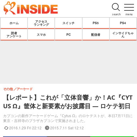
search
menu
アクセス
ホーム
スイッチ
PS5
PS4
ランキング
読者
インサイドちゃ
スマホ
PC
配信者
アンケート
ん
その他
アーケード
【レポート】これが「立体音響」か！AC『CYT
US Ω』筐体と新要素がお披露目 ― ロケテ初日
カプコンの新作アーケードゲーム『Cytus Ω』のロケテストが、本日7月11日に
東京・吉祥寺のプラザカプコンで実施されました。
2016.1.29 Fri 22:12
2015.7.11 Sat 12:12