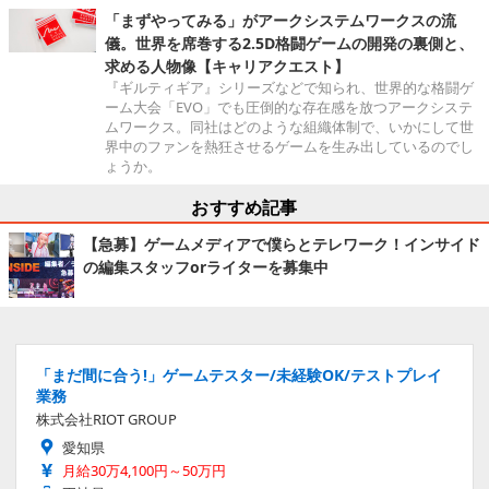
「まずやってみる」がアークシステムワークスの流
儀。世界を席巻する2.5D格闘ゲームの開発の裏側と、
求める人物像【キャリアクエスト】
『ギルティギア』シリーズなどで知られ、世界的な格闘ゲ
ーム大会「EVO」でも圧倒的な存在感を放つアークシステ
ムワークス。同社はどのような組織体制で、いかにして世
界中のファンを熱狂させるゲームを生み出しているのでし
ょうか。
おすすめ記事
【急募】ゲームメディアで僕らとテレワーク！インサイド
の編集スタッフorライターを募集中
「まだ間に合う!」ゲームテスター/未経験OK/テストプレイ
業務
株式会社RIOT GROUP
愛知県
月給30万4,100円～50万円