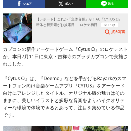
シェア
ポスト
送る
【レポート】これが「立体音響」か！AC『CYTUS Ω』
筐体と新要素がお披露目 ― ロケテ初日
全 18 枚
拡大写真
カプコンの新作アーケードゲーム『Cytus Ω』のロケテスト
が、本日7月11日に東京・吉祥寺のプラザカプコンで実施さ
れました。
『Cytus Ω』は、『Deemo』などを手かげるRayarkのスマ
ートフォン向け音楽ゲームアプリ『CYTUS』をアーケード
向けにアレンジしたタイトル。オリジナル版の魅力はその
ままに、美しいイラストと多彩な音楽をよりハイクオリテ
ィーな環境で体験できるとあって、注目を集めている作品
です。