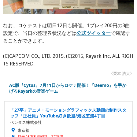
なお、ロケテストは明日12日も開催。1プレイ200円の3曲
設定で、当日の整理券状況などは
公式ツイッター
で確認す
ることができます。
(C)CAPCOM CO., LTD. 2015, (C)2015, Rayark Inc. ALL RIGH
TS RESERVED.
《栗本 浩大》
AC版『Cytus』7月11日からロケテ開催！『Deemo』を手か
げるRayarkの音楽ゲーム
「27卒」アニメ・モーショングラフィックス動画の制作スタ
ッフ「正社員」YouTube好き歓迎/港区芝浦4丁目
ベンタス株式会社
東京都
月給25万5,600円～32万円