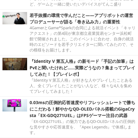
ど、ゲームと一緒に使いたいデバイスがてんこ盛り
若手抜擢の環境で学んだこと――アプリボットの運営
プロデューサーが語る「巻き込み力」の重要性
4GamerとGame*Sparkの合同による就活イベント「キャリ
アクエスト」の第4回が東京都立産業貿易センター浜松町
館で開催されました。このイベントに合わせ、自身の就活
時のエピソードを若手クリエイターに聞いてみたので、そ
の模様をお届けします。
『Identity V 第五人格』の新モード「手記の加筆」は
PvEと聞いたけれど……実際どうなの？集まってプレイ
してみた！【プレイレポ】
『Identity V 第五人格』が好きな人やプレイしたことある
人、全くプレイしたことがない人など、様々な4人を集め
てプレイしてみました！
0.03msの圧倒的応答速度やリフレッシュレートで勝ち
にこだわる！鮮やかなQD-OLEDパネル搭載のGigaCry
sta「EX-GDQ271UEL」はFPSゲーマー注目の武器
「EX-GDQ271UEL」の魅力であるQD-OLEDパネルの圧倒的
な見やすさや応答速度を、『Apex Legends』で体感しま
す。