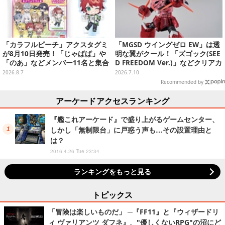
「カラフルピーチ」アクスタグミ
「MGSD ウイングゼロ EW」は透
が8月10日発売！「じゃぱぱ」や
明な翼がクール！「ズゴック(SEE
「のあ」などメンバー11名と集合
D FREEDOM Ver.)」などクリアカ
デザイン全15種、ボールチェーン
ラーのガンプラ3商品を一挙チェ
2026.8.7
2026.7.10
付きでアクセサリーにも
ック
Recommended by
アーケードアクセスランキング
『艦これアーケード』で盛り上がるゲームセンター、
しかし「無制限台」に戸惑う声も…その設置理由と
は？
2016.4.26 Tue 23:34
ランキングをもっと見る
トピックス
「冒険は楽しいものだ」 ─『FF11』と『ウィザードリ
ィ ヴァリアンツ ダフネ』、"優しくないRPG"の沼にど