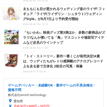
2026.08.06 Thu 03:30
太ももにも目が惹かれるウェディング姿のライザ! フィ
ギュア「ライザ(ライザリン・シュタウト)ウェディン
グStyle」が8月7日より予約受付開始
2026.08.06 Thu 10:15
「ちいかわ」映画グッズ第3弾ほか、多数の新商品がズ
ラリ!なんか懐いてる「鳥」マスコットや場面写アイテ
ムなど必見のラインナップ
2026.08.06 Thu 11:25
「トイ・ストーリー」新作一番くじが発売決定!A賞
は、ウッディたちがレトロ感満載のアナログレコード
上を走る姿で立体化 2枚目の写真・画像
2026.08.07 Fri 03:40
ゲームデバッカー・未経験OK・新作ゲームの不具合検出・
資格不問
株式会社enrich technology
愛知県
月給30万3,900円～59万円