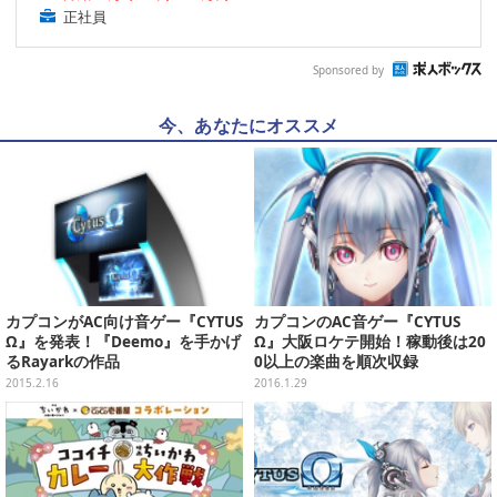
正社員
Sponsored by
今、あなたにオススメ
カプコンがAC向け音ゲー『CYTUS
カプコンのAC音ゲー『CYTUS
Ω』を発表！『Deemo』を手かげ
Ω』大阪ロケテ開始！稼動後は20
るRayarkの作品
0以上の楽曲を順次収録
2015.2.16
2016.1.29