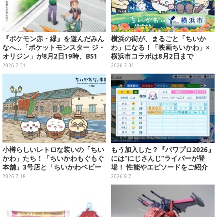
『ポケモン赤・緑』を遊んだみん
横浜の街が、まるごと「ちいか
なへ…「ポケットモンスター ジ・
わ」になる！「映画ちいかわ」×
オリジン」が8月2日19時、BS1
横浜市コラボは8月2日まで
2・日曜アニメ劇場で放送！
2026.7.31
2026.7.31
小樽らしいレトロな装いの「ちい
もう加入した？『パワプロ2026』
かわ」たち！「ちいかわもぐもぐ
には“にじさんじ”ライバーが登
本舗」3号店と「ちいかわベビー
場！ 性能やエピソードをご紹介
カステラ」がいよいよオープン
2026.7.18
2026.8.7