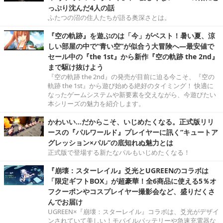
っぷり沈んだ4人の話
ふたつの沼の住人たちが語る奥深さとは。
『空の軌跡』を遊ぶのは「今」がベスト！暑い夏、涼
しい部屋の中で“青い空”が似合う大冒険へ―最安値で
セール中の『the 1st』から新作『空の軌跡 the 2nd』
まで駆け抜けよう
『空の軌跡 the 2nd』の発売が目前に迫る今こそ、『空の
軌跡 the 1st』から遊び始める絶好のタイミング！ 快適に
なったゲームシステムや新要素を交えながら、今遊びたい
本シリーズの魅力を紹介します。
かわいい…だからこそ、いじめたくなる。正式版リリ
ースの『パルワールド』プレイヤーに訊く“キュートア
グレッション×パル”の底知れぬ魅力とは
正式版で登場する新たなパルもいじめたくなる！
『崩壊：スターレイル』爻光とUGREENのコラボは
「限定ギフトBOX」が超豪華！全6商品に使える5％オ
フクーポンやコスプレイヤー撮影会など、盛りだくさ
んでお届け
UGREEN×『崩壊：スターレイル』コラボは、爻光がデザイ
ンされていて美しい！モバイルバッテリーや急速充電器な