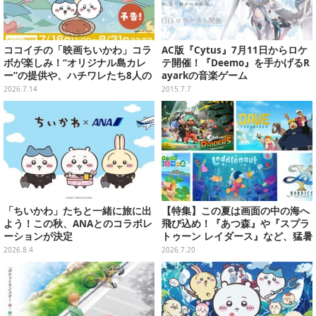
ココイチの「映画ちいかわ」コラ
AC版『Cytus』7月11日からロケ
ボが楽しみ！“オリジナル島カレ
テ開催！『Deemo』を手かげるR
ー”の提供や、ハチワレたち8人の
ayarkの音楽ゲーム
スプーン置きフィギュアをプレゼ
2026.7.14
2015.7.7
ント
「ちいかわ」たちと一緒に旅に出
【特集】この夏は画面の中の海へ
よう！この秋、ANAとのコラボレ
飛び込め！『あつ森』や『スプラ
ーションが決定
トゥーン レイダース』など、猛暑
を忘れて遊びたい“海ゲー”おすす
2026.8.4
2026.7.20
め5選