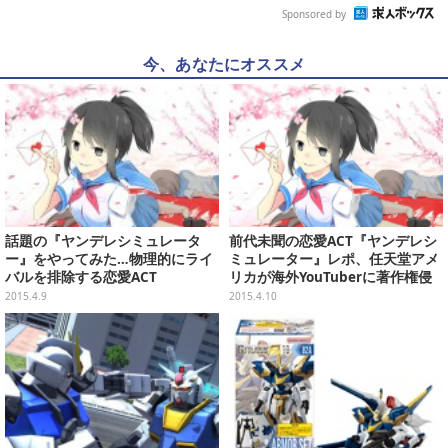
Sponsored by
今、あなたにオススメ
話題の『ヤンデレシミュレータ
前代未聞の恋愛ACT『ヤンデレシ
ー』をやってみた…物理的にライ
ミュレーター』レポ、任天堂アメ
バルを排除する恋愛ACT
リカが海外YouTuberに著作権侵
害申し立て、DMM『To LOVEる
2015.4.9
2015.4.10
ダークネス IR』けしからんレアカ
ード限定公開、など…昨日のまと
め(4/9)