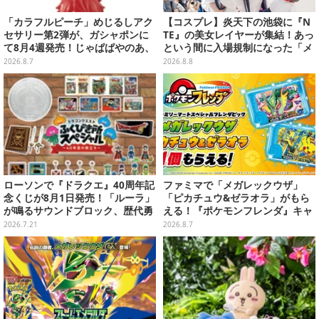
「カラフルピーチ」めじるしアク
【コスプレ】炎天下の池袋に『N
セサリー第2弾が、ガシャポンに
TE』の美女レイヤーが集結！あっ
て8月4週発売！じゃぱぱやのあ、
という間に入場規制になった「メ
シヴァたちメンバー11名分ライン
ェメェ村の大冒険」をレポート
2026.8.7
2026.8.8
ナップ
【写真28枚】
ローソンで『ドラクエ』40周年記
ファミマで「メガレックウザ」
念くじが8月1日発売！「ルーラ」
「ピカチュウ&ゼラオラ」がもら
が鳴るサウンドブロック、歴代勇
える！『ポケモンフレンダ』キャ
者＆スライムのフィギュアなど、
ンペーンが8月11日開始
2026.7.21
2026.8.7
シリーズを振り返る景品盛りだく
さん