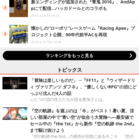
新エンディングが追加された『青鬼 2016』、AndAp
pにて配信…ハッカドールとのコラボも
2016.12.2 Fri 16:15
懐かしの“ローポリ”レースゲーム『Racing Apex』プ
ロジェクト公開、90年代前半ACを再現
2016.4.19 Tue 19:08
ランキングをもっと見る
トピックス
「冒険は楽しいものだ」 ─『FF11』と『ウィザードリ
ィ ヴァリアンツ ダフネ』、"優しくないRPG"の沼にど
っぷり沈んだ4人の話
ふたつの沼の住人たちが語る奥深さとは。
『空の軌跡』を遊ぶのは「今」がベスト！暑い夏、涼
しい部屋の中で“青い空”が似合う大冒険へ―最安値で
セール中の『the 1st』から新作『空の軌跡 the 2nd』
まで駆け抜けよう
『空の軌跡 the 2nd』の発売が目前に迫る今こそ、『空の