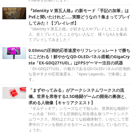
『Identity V 第五人格』の新モード「手記の加筆」は
PvEと聞いたけれど……実際どうなの？集まってプレイ
してみた！【プレイレポ】
『Identity V 第五人格』が好きな人やプレイしたことある
人、全くプレイしたことがない人など、様々な4人を集め
てプレイしてみました！
0.03msの圧倒的応答速度やリフレッシュレートで勝ち
にこだわる！鮮やかなQD-OLEDパネル搭載のGigaCry
sta「EX-GDQ271UEL」はFPSゲーマー注目の武器
「EX-GDQ271UEL」の魅力であるQD-OLEDパネルの圧倒的
な見やすさや応答速度を、『Apex Legends』で体感しま
す。
「まずやってみる」がアークシステムワークスの流
儀。世界を席巻する2.5D格闘ゲームの開発の裏側と、
求める人物像【キャリアクエスト】
『ギルティギア』シリーズなどで知られ、世界的な格闘ゲ
ーム大会「EVO」でも圧倒的な存在感を放つアークシステ
ムワークス。同社はどのような組織体制で、いかにして世
界中のファンを熱狂させるゲームを生み出しているのでし
ょうか。