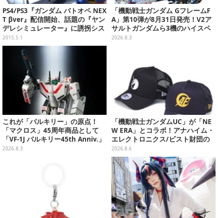
PS4/PS3『ガンダム バトオペ NEX
「機動戦士ガンダム GフレームF
T βver』配信開始、話題の『ヤン
A」第10弾が8月31日発売！V2ア
デレシミュレーター』に誘拐シス
サルトガンダムら3機のハイスペ
テムや地下室、アニメ「学園ハン
ック可動フィギュア
2015.5.1
2026.8.3
サム」声優陣が明らかに、など…
昨日のまとめ(4/30)
これが「バルキリー」の原点！
「機動戦士ガンダムUC」が「NE
「マクロス」45周年商品として
W ERA」とコラボ！アナハイム・
「VF-1J バルキリー45th Anniv.」
エレクトロニクス/ビスト財団の
が予約開始
キャップが予約開始
2026.8.3
2026.8.6