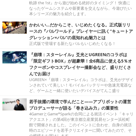
軌跡 the 1st』から遊び始める絶好のタイミング！ 快適に
なったゲームシステムや新要素を交えながら、今遊びたい
本シリーズの魅力を紹介します。
かわいい…だからこそ、いじめたくなる。正式版リリ
ースの『パルワールド』プレイヤーに訊く“キュートア
グレッション×パル”の底知れぬ魅力とは
正式版で登場する新たなパルもいじめたくなる！
『崩壊：スターレイル』爻光とUGREENのコラボは
「限定ギフトBOX」が超豪華！全6商品に使える5％オ
フクーポンやコスプレイヤー撮影会など、盛りだくさ
んでお届け
UGREEN×『崩壊：スターレイル』コラボは、爻光がデザイ
ンされていて美しい！モバイルバッテリーや急速充電器な
ど、ゲームと一緒に使いたいデバイスがてんこ盛り
若手抜擢の環境で学んだこと――アプリボットの運営
プロデューサーが語る「巻き込み力」の重要性
4GamerとGame*Sparkの合同による就活イベント「キャリ
アクエスト」の第4回が東京都立産業貿易センター浜松町
館で開催されました。このイベントに合わせ、自身の就活
時のエピソードを若手クリエイターに聞いてみたので、そ
の模様をお届けします。