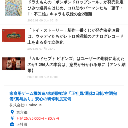
ドラえもんの「ボンボンドロップシール」が発売決定!
ひみつ道具をはじめ、コロ助やパーマンたち「藤子・
F・不二雄」キャラも収録の全2種類
2026.08.09 Sun 05:15
「トイ・ストーリー」新作一番くじが発売決定!A賞
は、ウッディたちがレトロ感満載のアナログレコード
上を走る姿で立体化
2026.08.07 Fri 03:40
『カルドセプト ビギンズ』はユーザーの期待に応えた
のか? 296人の本音は、意見が分かれる形に【アンケ結
果】
2026.08.09 Sun 02:00
家庭用ゲーム機製造/未経験歓迎「正社員/週休2日制/空調完
備/賞与あり」安心の研修制度完備
株式会社Luminous
東京都
月給26万5,000円～30万円
正社員