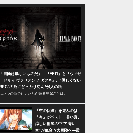
「冒険は楽しいものだ」 ─『FF11』と『ウィザ
ードリィ ヴァリアンツ ダフネ』、"優しくない
RPG"の沼にどっぷり沈んだ4人の話
ふたつの沼の住人たちが語る奥深さとは。
『空の軌跡』を遊ぶのは
「今」がベスト！暑い夏、
涼しい部屋の中で“青い
空”が似合う大冒険へ―最