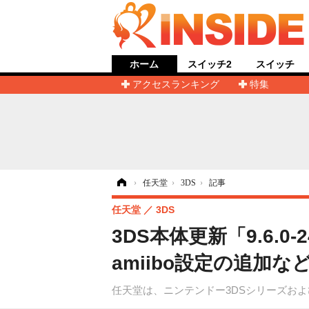
ホーム
スイッチ2
スイッチ
アクセスランキング
特集
ホーム
›
任天堂
›
3DS
›
記事
任天堂
3DS
3DS本体更新「9.6.0
amiibo設定の追加な
任天堂は、ニンテンドー3DSシリーズおよび