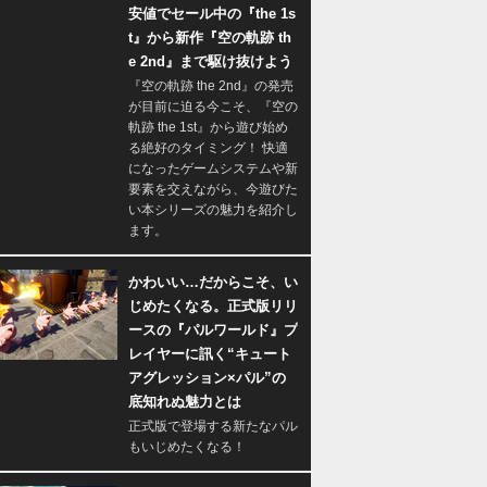
安値でセール中の『the 1s
t』から新作『空の軌跡 th
e 2nd』まで駆け抜けよう
『空の軌跡 the 2nd』の発売
が目前に迫る今こそ、『空の
軌跡 the 1st』から遊び始め
る絶好のタイミング！ 快適
になったゲームシステムや新
要素を交えながら、今遊びた
い本シリーズの魅力を紹介し
ます。
かわいい…だからこそ、い
じめたくなる。正式版リリ
ースの『パルワールド』プ
レイヤーに訊く“キュート
アグレッション×パル”の
底知れぬ魅力とは
正式版で登場する新たなパル
もいじめたくなる！