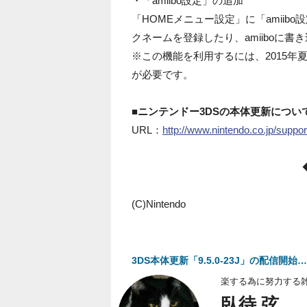
・「amiibo設定」の追加
「HOMEメニュー設定」に「amiibo
クネームを登録したり、amiiboに
※この機能を利用するには、2015年夏
が必要です。
■ニンテンドー3DSの本体更新につい
URL：
http://www.nintendo.co.jp/suppo
(C)Nintendo
3DS本体更新「9.5.0-23J」の配信開始…
楽する為に努力する
臥待 弦