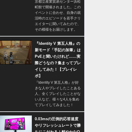
京都立産業貿易センター浜松
町館で開催されました。この
イベントに合わせ、自身の就
活時のエピソードを若手クリ
エイターに聞いてみたので、
その模様をお届けします。
『Identity V 第五人格』の
新モード「手記の加筆」は
PvEと聞いたけれど……実
際どうなの？集まってプレ
イしてみた！【プレイレ
ポ】
『Identity V 第五人格』が好
きな人やプレイしたことある
人、全くプレイしたことがな
い人など、様々な4人を集め
てプレイしてみました！
0.03msの圧倒的応答速度
やリフレッシュレートで勝
ちにこだわる！鮮やかなQ