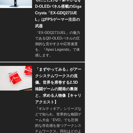
D-OLEDパネル搭載のGiga
Crysta「EX-GDQ271UE
L」はFPSゲーマー注目の
武器
「EX-GDQ271UEL」の魅力
であるQD-OLEDパネルの圧
倒的な見やすさや応答速度
を、『Apex Legends』で体
感します。
「まずやってみる」がアー
クシステムワークスの流
儀。世界を席巻する2.5D
格闘ゲームの開発の裏側
と、求める人物像【キャリ
アクエスト】
『ギルティギア』シリーズな
どで知られ、世界的な格闘ゲ
ーム大会「EVO」でも圧倒
的な存在感を放つアークシス
テムワークス。同社はどのよ