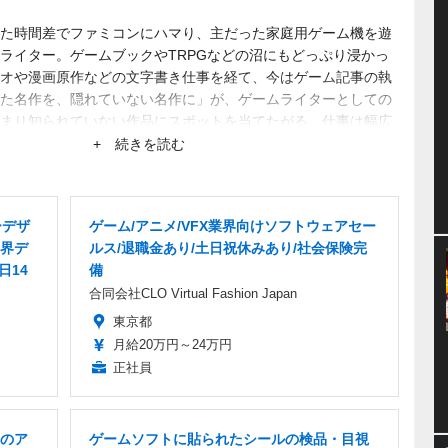
た時間差でファミコンにハマり、主だった家庭用ゲーム機を遊
ライター。ゲームブックやTRPGなどの沼にもどっぷり浸かっ
オや漫画原作などの文字書き仕事を経て、今はゲーム記事の執
た名作を、隠れていない名作に」が、ゲームライターとしての
まり知られていない作品にスポットを当てたがる。仕事は幅広
+ 続きを読む
ーデザ
ゲーム/アニメ/VFX業界向けソフトウェアセー
界デ
ルス/退職金あり/土日祝休みあり/社会保険完
日14
備
合同会社CLO Virtual Fashion Japan
東京都
月給20万円～24万円
正社員
のア
ゲームソフトに貼られたシールの検品・目視