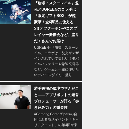
『崩壊：スターレイル』爻
光とUGREENのコラボは
「限定ギフトBOX」が超
豪華！全6商品に使える
5％オフクーポンやコスプ
レイヤー撮影会など、盛り
だくさんでお届け
UGREEN×『崩壊：スターレ
イル』コラボは、爻光がデザ
インされていて美しい！モバ
イルバッテリーや急速充電器
など、ゲームと一緒に使いた
いデバイスがてんこ盛り
若手抜擢の環境で学んだこ
と――アプリボットの運営
プロデューサーが語る「巻
き込み力」の重要性
4GamerとGame*Sparkの合
同による就活イベント「キャ
リアクエスト」の第4回が東