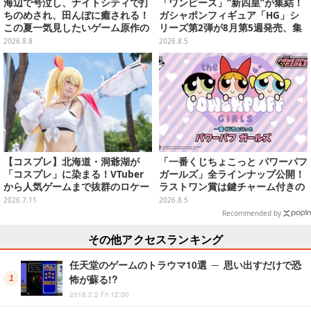
海辺で号泣し、ナイトシティで打
「ワンピース」“新四皇”が集結！
ちのめされ、田んぼに癒される！
ガシャポンフィギュア「HG」シ
この夏一気見したいゲーム原作の
リーズ第2弾が8月第5週発売、集
名作アニメ10選を一挙紹介【特
めて並べたくなるクオリティ
2026.8.8
2026.8.5
集】
【コスプレ】北海道・洞爺湖が
「一番くじちょこっと パワーパフ
「コスプレ」に染まる！VTuber
ガールズ」全ラインナップ公開！
から人気ゲームまで抜群のロケー
ラストワン賞は鍵チャーム付きの
ションも必見な美女レイヤー10選
シール帳スペシャルセットを用意
2026.7.11
2026.8.5
【写真45枚】
Recommended by
その他アクセスランキング
任天堂のゲームのトラウマ10選 ─ 思い出すだけで恐
怖が蘇る!?
2018.2.2 Fri 12:00