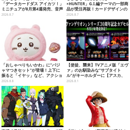
「データカードダス アイカツ！」
×HUNTER」G.I.編テーマの一部商
ミニチュアが8月第4週発売、音声
品が受注再販！カードデザインの
が流れる特別仕様も当たる
キーホルダーや、キルアたちのセ
2026.8.7
2026.8.7
リフ付ソックスなど
「おしゃべりちいかわ」に“パジ
【使徒、襲来】TVアニメ版「エヴ
ャマつきセット”が登場！上下に
ァ」のお馴染みな“サブタイト
振ると「イヤッ」など、アクショ
ル”がキーホルダーに【アスカ、
ンに応じて喋ってくれる
来日】
2026.8.8
2026.8.1