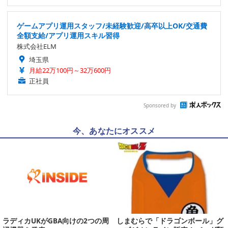
ゲームアプリ運用スタッフ/未経験歓迎/高卒以上OK/交通費
全額支給/アプリ運用スキル習得
株式会社ELM
埼玉県
月給22万100円～32万600円
正社員
Sponsored by
今、あなたにオススメ
ラディカUKがGBA向けの2つの周
しまむらで「ドラゴンボール」グ