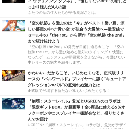
ィ ヴァリアンツ ダフネ』、"優しくないRPG"の沼にど
っぷり沈んだ4人の話
ふたつの沼の住人たちが語る奥深さとは。
『空の軌跡』を遊ぶのは「今」がベスト！暑い夏、涼
しい部屋の中で“青い空”が似合う大冒険へ―最安値で
セール中の『the 1st』から新作『空の軌跡 the 2nd』
まで駆け抜けよう
『空の軌跡 the 2nd』の発売が目前に迫る今こそ、『空の
軌跡 the 1st』から遊び始める絶好のタイミング！ 快適に
なったゲームシステムや新要素を交えながら、今遊びたい
本シリーズの魅力を紹介します。
かわいい…だからこそ、いじめたくなる。正式版リリ
ースの『パルワールド』プレイヤーに訊く“キュートア
グレッション×パル”の底知れぬ魅力とは
正式版で登場する新たなパルもいじめたくなる！
『崩壊：スターレイル』爻光とUGREENのコラボは
「限定ギフトBOX」が超豪華！全6商品に使える5％オ
フクーポンやコスプレイヤー撮影会など、盛りだくさ
んでお届け
UGREEN×『崩壊：スターレイル』コラボは、爻光がデザイ