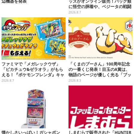
辺機器を発表
ッズがオンライン販売！バッグ類
に悟空の胴着や、ベジータの戦闘
服を大胆デザイン
2026.8.7
ファミマで「メガレックウザ」
「くまのプーさん」100周年記念
「ピカチュウ&ゼラオラ」がもら
の一番くじ発表！目玉のA賞は、
える！『ポケモンフレンダ』キャ
物語のページが優しく光る「ブッ
ンペーンが8月11日開始
クシェイプドライト」
2026.8.7
2026.8.3
懐かしさいっぱい！ガシャポン
しまむらで販売された「HUNTER