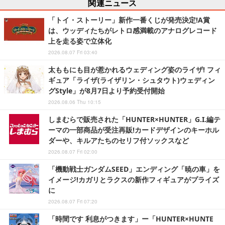
関連ニュース
「トイ・ストーリー」新作一番くじが発売決定!A賞
は、ウッディたちがレトロ感満載のアナログレコード
上を走る姿で立体化
2026.08.07 Fri 03:40
太ももにも目が惹かれるウェディング姿のライザ! フィ
ギュア「ライザ(ライザリン・シュタウト)ウェディン
グStyle」が8月7日より予約受付開始
2026.08.06 Thu 10:15
しまむらで販売された「HUNTER×HUNTER」G.I.編テ
ーマの一部商品が受注再販!カードデザインのキーホル
ダーや、キルアたちのセリフ付ソックスなど
2026.08.07 Fri 02:00
「機動戦士ガンダムSEED」エンディング「暁の車」を
イメージ!カガリとラクスの新作フィギュアがプライズ
に
2026.08.07 Fri 07:20
「時間です 利息がつきます」ー「HUNTER×HUNTE