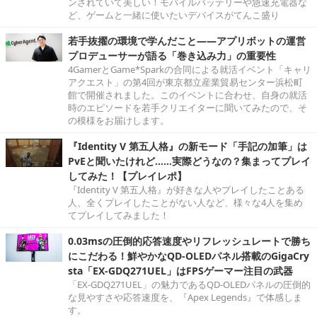
ンされていて美しい！モバイルバッテリーや急速充電器な
ど、ゲームと一緒に使いたいデバイスがてんこ盛り
若手抜擢の環境で学んだこと――アプリボットの運営
プロデューサーが語る「巻き込み力」の重要性
4GamerとGame*Sparkの合同による就活イベント「キャリ
アクエスト」の第4回が東京都立産業貿易センター浜松町
館で開催されました。このイベントに合わせ、自身の就活
時のエピソードを若手クリエイターに聞いてみたので、そ
の模様をお届けします。
『Identity V 第五人格』の新モード「手記の加筆」は
PvEと聞いたけれど……実際どうなの？集まってプレイ
してみた！【プレイレポ】
『Identity V 第五人格』が好きな人やプレイしたことある
人、全くプレイしたことがない人など、様々な4人を集め
てプレイしてみました！
0.03msの圧倒的応答速度やリフレッシュレートで勝ち
にこだわる！鮮やかなQD-OLEDパネル搭載のGigaCry
sta「EX-GDQ271UEL」はFPSゲーマー注目の武器
「EX-GDQ271UEL」の魅力であるQD-OLEDパネルの圧倒的
な見やすさや応答速度を、『Apex Legends』で体感しま
す。