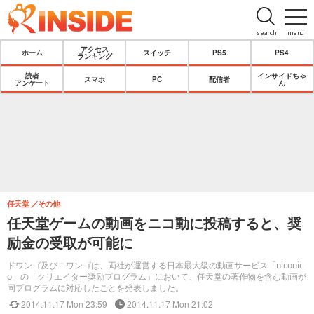
search
menu
アクセス
ホーム
スイッチ
PS5
PS4
ランキング
読者
インサイドちゃ
スマホ
PC
配信者
アンケート
ん
任天堂
その他
任天堂ゲームの動画をニコ動に投稿すると、奨
励金の受取が可能に
ドワンゴ及びニワンゴは、両社が運営する日本最大級の動画サービス「niconic
o」の「クリエイター奨励プログラム」において、任天堂の著作物を含む動画が
同プログラムに対応したことを発表しました。
2014.11.17 Mon 23:59
2014.11.17 Mon 21:02