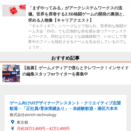
「まずやってみる」がアークシステムワークスの流
儀。世界を席巻する2.5D格闘ゲームの開発の裏側と、
求める人物像【キャリアクエスト】
『ギルティギア』シリーズなどで知られ、世界的な格闘ゲ
ーム大会「EVO」でも圧倒的な存在感を放つアークシステ
ムワークス。同社はどのような組織体制で、いかにして世
界中のファンを熱狂させるゲームを生み出しているのでし
ょうか。
おすすめ記事
【急募】ゲームメディアで僕らとテレワーク！インサイド
の編集スタッフorライターを募集中
ゲーム向けUIデザイナーアシスタント・クリエイティブ志望
歓迎・「正社員/育休実績あり」・未経験歓迎・港区六本木
株式会社enrich technology
東京都
月給28万2,400円～42万2,400円