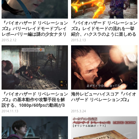
『バイオハザード リベレーション
『バイオハザード リベレーション
ズ2』バリー/レイドモードプレイ
ズ2』レイドモードの流れを一挙
レポ―バリー編は謎の少女ナタリ
紹介、ハクスラのように楽しめる
アが重要に
2015.2.12
2015.2.13
『バイオハザード リベレーション
海外レビューハイスコア『バイオ
ズ2』の基本動作や攻撃手段を解
ハザード リベレーションズ2』
説する、1080p/60fpsの動画が3
本公開
2014.11.13
2015.3.24