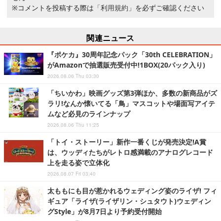
※コメントを投稿する際は
「利用規約」
を必ずご確認ください
関連ニュース
『ポケカ』30周年記念パック「30th CELEBRATION」
がAmazonで抽選販売受付中!1BOX(20パック入り)
2026.08.06 Thu 03:30
「ちいかわ」映画グッズ第3弾ほか、多数の新商品がズ
ラリ!なんか懐いてる「鳥」マスコットや場面写アイテ
ムなど必見のラインナップ
2026.08.06 Thu 11:25
「トイ・ストーリー」新作一番くじが発売決定!A賞
は、ウッディたちがレトロ感満載のアナログレコード
上を走る姿で立体化
2026.08.07 Fri 03:40
太ももにも目が惹かれるウェディング姿のライザ! フィ
ギュア「ライザ(ライザリン・シュタウト)ウェディン
グStyle」が8月7日より予約受付開始