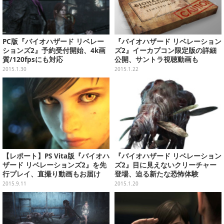
PC版『バイオハザード リベレー
『バイオハザード リベレーション
ションズ2』予約受付開始、4k画
ズ2』イーカプコン限定版の詳細
質/120fpsにも対応
公開、サントラ視聴動画も
2015.1.30
2015.1.22
【レポート】PS Vita版『バイオハ
『バイオハザード リベレーション
ザード リベレーションズ2』を先
ズ2』目に見えないクリーチャー
行プレイ、直撮り動画もお届け
登場、迫る新たな恐怖体験
2015.9.11
2015.1.20