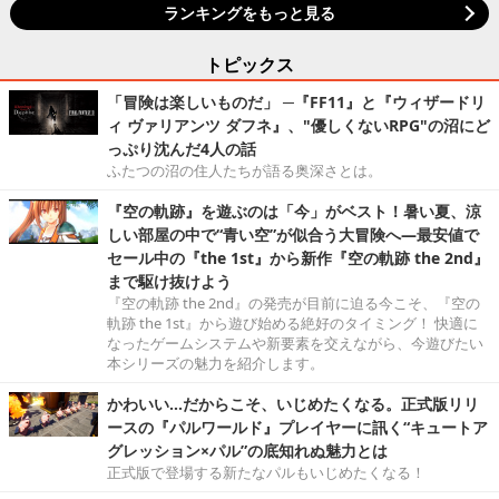
ランキングをもっと見る
トピックス
「冒険は楽しいものだ」 ─『FF11』と『ウィザードリ
ィ ヴァリアンツ ダフネ』、"優しくないRPG"の沼にど
っぷり沈んだ4人の話
ふたつの沼の住人たちが語る奥深さとは。
『空の軌跡』を遊ぶのは「今」がベスト！暑い夏、涼
しい部屋の中で“青い空”が似合う大冒険へ―最安値で
セール中の『the 1st』から新作『空の軌跡 the 2nd』
まで駆け抜けよう
『空の軌跡 the 2nd』の発売が目前に迫る今こそ、『空の
軌跡 the 1st』から遊び始める絶好のタイミング！ 快適に
なったゲームシステムや新要素を交えながら、今遊びたい
本シリーズの魅力を紹介します。
かわいい…だからこそ、いじめたくなる。正式版リリ
ースの『パルワールド』プレイヤーに訊く“キュートア
グレッション×パル”の底知れぬ魅力とは
正式版で登場する新たなパルもいじめたくなる！