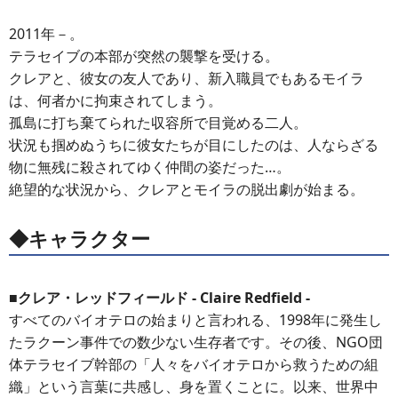
2011年－。
テラセイブの本部が突然の襲撃を受ける。
クレアと、彼女の友人であり、新入職員でもあるモイラ
は、何者かに拘束されてしまう。
孤島に打ち棄てられた収容所で目覚める二人。
状況も掴めぬうちに彼女たちが目にしたのは、人ならざる
物に無残に殺されてゆく仲間の姿だった…。
絶望的な状況から、クレアとモイラの脱出劇が始まる。
◆キャラクター
■クレア・レッドフィールド - Claire Redfield -
すべてのバイオテロの始まりと言われる、1998年に発生し
たラクーン事件での数少ない生存者です。その後、NGO団
体テラセイブ幹部の「人々をバイオテロから救うための組
織」という言葉に共感し、身を置くことに。以来、世界中