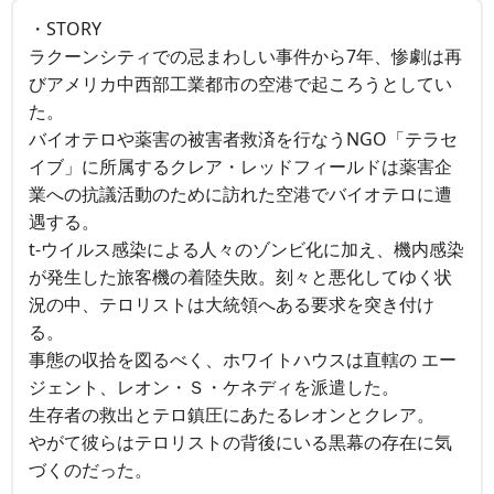
・STORY
ラクーンシティでの忌まわしい事件から7年、惨劇は再
びアメリカ中西部工業都市の空港で起ころうとしてい
た。
バイオテロや薬害の被害者救済を行なうNGO「テラセ
イブ」に所属するクレア・レッドフィールドは薬害企
業への抗議活動のために訪れた空港でバイオテロに遭
遇する。
t-ウイルス感染による人々のゾンビ化に加え、機内感染
が発生した旅客機の着陸失敗。刻々と悪化してゆく状
況の中、テロリストは大統領へある要求を突き付け
る。
事態の収拾を図るべく、ホワイトハウスは直轄の エー
ジェント、レオン・Ｓ・ケネディを派遣した。
生存者の救出とテロ鎮圧にあたるレオンとクレア。
やがて彼らはテロリストの背後にいる黒幕の存在に気
づくのだった。