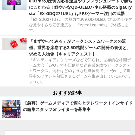
0.03msの圧倒的応答速度やリフレッシュレートで勝ち
にこだわる！鮮やかなQD-OLEDパネル搭載のGigaCry
sta「EX-GDQ271UEL」はFPSゲーマー注目の武器
「EX-GDQ271UEL」の魅力であるQD-OLEDパネルの圧倒的
な見やすさや応答速度を、『Apex Legends』で体感しま
す。
「まずやってみる」がアークシステムワークスの流
儀。世界を席巻する2.5D格闘ゲームの開発の裏側と、
求める人物像【キャリアクエスト】
『ギルティギア』シリーズなどで知られ、世界的な格闘ゲ
ーム大会「EVO」でも圧倒的な存在感を放つアークシステ
ムワークス。同社はどのような組織体制で、いかにして世
界中のファンを熱狂させるゲームを生み出しているのでし
ょうか。
おすすめ記事
【急募】ゲームメディアで僕らとテレワーク！インサイド
の編集スタッフorライターを募集中