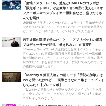
『崩壊：スターレイル』爻光とUGREENのコラボは
「限定ギフトBOX」が超豪華！全6商品に使える5％オ
フクーポンやコスプレイヤー撮影会など、盛りだくさ
んでお届け
UGREEN×『崩壊：スターレイル』コラボは、爻光がデザイ
ンされていて美しい！モバイルバッテリーや急速充電器な
ど、ゲームと一緒に使いたいデバイスがてんこ盛り
若手抜擢の環境で学んだこと――アプリボットの運営
プロデューサーが語る「巻き込み力」の重要性
4GamerとGame*Sparkの合同による就活イベント「キャリ
アクエスト」の第4回が東京都立産業貿易センター浜松町
館で開催されました。このイベントに合わせ、自身の就活
時のエピソードを若手クリエイターに聞いてみたので、そ
の模様をお届けします。
『Identity V 第五人格』の新モード「手記の加筆」は
PvEと聞いたけれど……実際どうなの？集まってプレイ
してみた！【プレイレポ】
『Identity V 第五人格』が好きな人やプレイしたことある
人、全くプレイしたことがない人など、様々な4人を集め
てプレイしてみました！