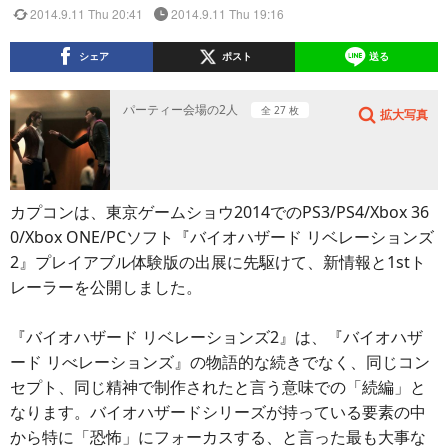
2014.9.11 Thu 20:41
2014.9.11 Thu 19:16
シェア
ポスト
送る
パーティー会場の2人
全 27 枚
拡大写真
カプコンは、東京ゲームショウ2014でのPS3/PS4/Xbox 36
0/Xbox ONE/PCソフト『バイオハザード リベレーションズ
2』プレイアブル体験版の出展に先駆けて、新情報と1stト
レーラーを公開しました。
『バイオハザード リベレーションズ2』は、『バイオハザ
ード リべレーションズ』の物語的な続きでなく、同じコン
セプト、同じ精神で制作されたと言う意味での「続編」と
なります。バイオハザードシリーズが持っている要素の中
から特に「恐怖」にフォーカスする、と言った最も大事な