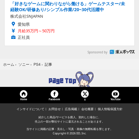
「好きなゲームに関わりながら働ける」ゲームテスター/未
経験OK/研修あり/シンプル作業/20~30代活躍中
株式会社SNJAPAN
愛知県
月給35万円～50万円
正社員
Sponsored by
記事
ホーム
›
ソニー
›
PS4
›
Home
Facebook
YouTube
X
インサイドについて
お問合せ
広告掲載
会社概要
個人情報保護方針
紹介した商品/サービスを購入、契約した場合に、
売上の一部が弊社サイトに還元されることがあります。
当サイトに掲載の記事・見出し・写真・画像の無断転載を禁じます。
Copyright © 2026 IID, Inc.