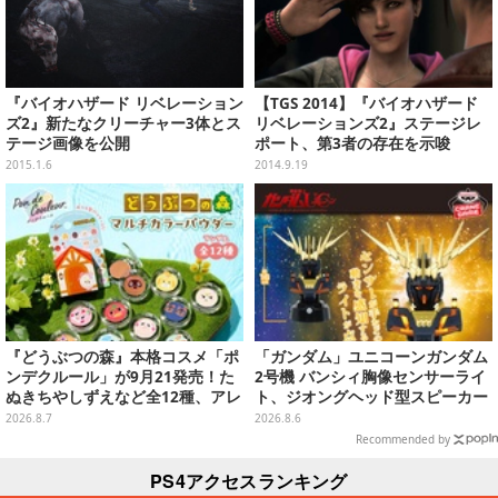
『バイオハザード リベレーション
【TGS 2014】『バイオハザード
ズ2』新たなクリーチャー3体とス
リベレーションズ2』ステージレ
テージ画像を公開
ポート、第3者の存在を示唆
2015.1.6
2014.9.19
『どうぶつの森』本格コスメ「ポ
「ガンダム」ユニコーンガンダム
ンデクルール」が9月21発売！た
2号機 バンシィ胸像センサーライ
ぬきちやしずえなど全12種、アレ
ト、ジオングヘッド型スピーカー
ンジできるリアクションシールも
が順次プライズ展開！
2026.8.7
2026.8.6
付属
Recommended by
PS4アクセスランキング