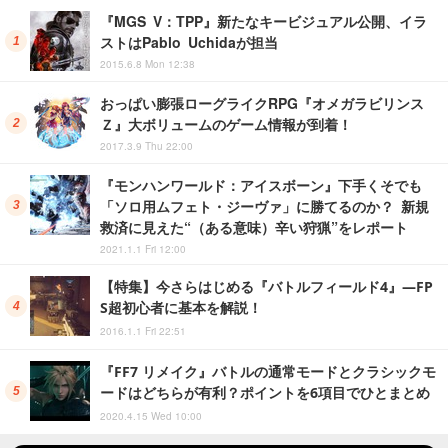
『MGS V：TPP』新たなキービジュアル公開、イラ
ストはPablo Uchidaが担当
2015.6.8 Mon 12:38
おっぱい膨張ローグライクRPG『オメガラビリンス
Ｚ』大ボリュームのゲーム情報が到着！
2017.3.9 Thu 22:00
『モンハンワールド：アイスボーン』下手くそでも
「ソロ用ムフェト・ジーヴァ」に勝てるのか？ 新規
救済に見えた“（ある意味）辛い狩猟”をレポート
2021.1.1 Fri 12:00
【特集】今さらはじめる『バトルフィールド4』―FP
S超初心者に基本を解説！
2016.1.1 Fri 22:51
『FF7 リメイク』バトルの通常モードとクラシックモ
ードはどちらが有利？ポイントを6項目でひとまとめ
2020.4.15 Wed 10:00