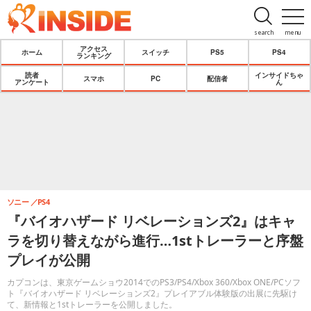
search
menu
アクセス
ホーム
スイッチ
PS5
PS4
ランキング
読者
インサイドちゃ
スマホ
PC
配信者
アンケート
ん
ソニー
PS4
『バイオハザード リベレーションズ2』はキャ
ラを切り替えながら進行…1stトレーラーと序盤
プレイが公開
カプコンは、東京ゲームショウ2014でのPS3/PS4/Xbox 360/Xbox ONE/PCソフ
ト『バイオハザード リベレーションズ2』プレイアブル体験版の出展に先駆け
て、新情報と1stトレーラーを公開しました。