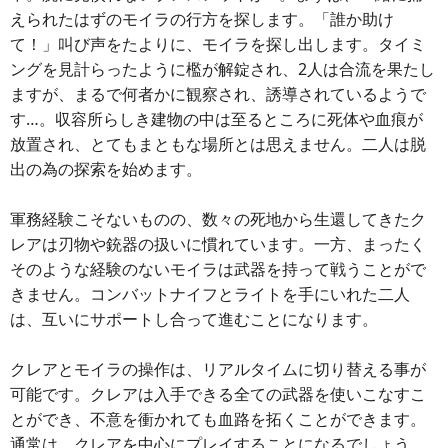
えられたはずのモイラの行方を探します。「誰か助け
て！」叫び声をたよりに、モイラを探し出します。タイミ
ングを見計らったように檻が解錠され、2人は合流を果たし
ますが、まるで何者かに観察され、誘導されているようで
す…。収容所らしき建物の中は至るところに死体や血痕が
放置され、とてもまともな場所とは思えません。二人は脱
出の為の探索を始めます。
軍務経験こそないものの、数々の死地から生還してきたク
レアは刃物や銃器の扱いに慣れています。一方、まったく
そのような経験のないモイラは武器を持って戦うことがで
きません。コンバットナイフとライトを手にいれた二人
は、互いにサポートし合って進むことになります。
クレアとモイラの操作は、リアルタイムに切り替える事が
可能です。クレアは入手できる全ての武器を使いこなすこ
とができ、不意を衝かれても血路を拓くことができます。
通常は、クレアを中心にプレイすることになるでしょう。