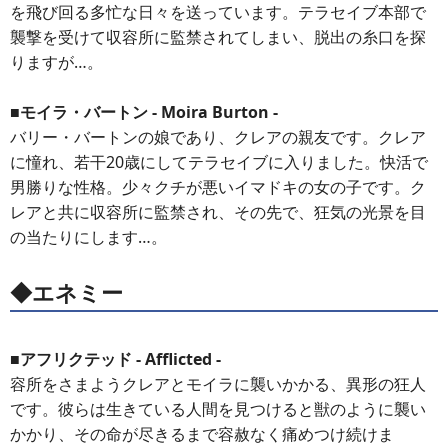
を飛び回る多忙な日々を送っています。テラセイブ本部で
襲撃を受けて収容所に監禁されてしまい、脱出の糸口を探
りますが…。
■モイラ・バートン - Moira Burton -
バリー・バートンの娘であり、クレアの親友です。クレア
に憧れ、若干20歳にしてテラセイブに入りました。快活で
男勝りな性格。少々クチが悪いイマドキの女の子です。ク
レアと共に収容所に監禁され、その先で、狂気の光景を目
の当たりにします…。
◆エネミー
■アフリクテッド - Afflicted -
容所をさまようクレアとモイラに襲いかかる、異形の狂人
です。彼らは生きている人間を見つけると獣のように襲い
かかり、その命が尽きるまで容赦なく痛めつけ続けま