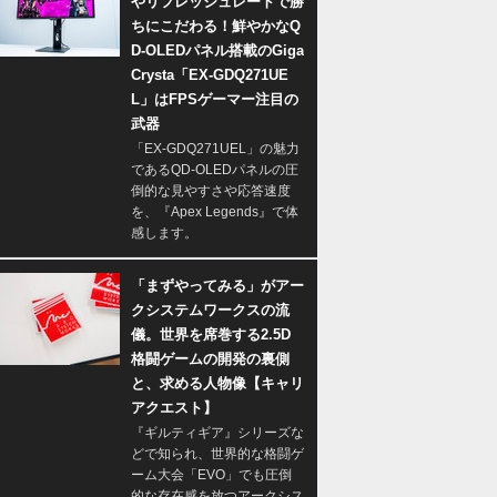
やリフレッシュレートで勝
ちにこだわる！鮮やかなQ
D-OLEDパネル搭載のGiga
Crysta「EX-GDQ271UE
L」はFPSゲーマー注目の
武器
「EX-GDQ271UEL」の魅力
であるQD-OLEDパネルの圧
倒的な見やすさや応答速度
を、『Apex Legends』で体
感します。
「まずやってみる」がアー
クシステムワークスの流
儀。世界を席巻する2.5D
格闘ゲームの開発の裏側
と、求める人物像【キャリ
アクエスト】
『ギルティギア』シリーズな
どで知られ、世界的な格闘ゲ
ーム大会「EVO」でも圧倒
的な存在感を放つアークシス