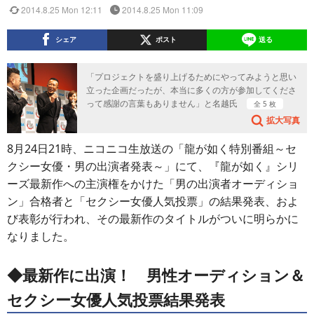
2014.8.25 Mon 12:11
2014.8.25 Mon 11:09
シェア
ポスト
送る
「プロジェクトを盛り上げるためにやってみようと思い
立った企画だったが、本当に多くの方が参加してくださ
って感謝の言葉もありません」と名越氏
全 5 枚
拡大写真
8月24日21時、ニコニコ生放送の「龍が如く特別番組～セ
クシー女優・男の出演者発表～」にて、『龍が如く』シリ
ーズ最新作への主演権をかけた「男の出演者オーディショ
ン」合格者と「セクシー女優人気投票」の結果発表、およ
び表彰が行われ、その最新作のタイトルがついに明らかに
なりました。
◆最新作に出演！ 男性オーディション＆
セクシー女優人気投票結果発表