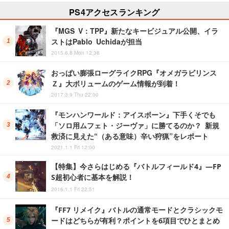
PS4アクセスランキング
『MGS V：TPP』新たなキービジュアル公開、イラ
ストはPablo Uchidaが担当
2015.6.8 Mon 12:38
おっぱい膨張ローグライクRPG『オメガラビリンス
Ｚ』大ボリュームのゲーム情報が到着！
2017.3.9 Thu 22:00
『モンハンワールド：アイスボーン』下手くそでも
「ソロ用ムフェト・ジーヴァ」に勝てるのか？ 新規
救済に見えた“（ある意味）辛い狩猟”をレポート
2021.1.1 Fri 12:00
【特集】今さらはじめる『バトルフィールド4』―FP
S超初心者に基本を解説！
2016.1.1 Fri 22:51
『FF7 リメイク』バトルの通常モードとクラシックモ
ードはどちらが有利？ポイントを6項目でひとまとめ