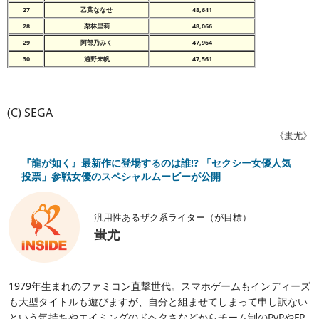
27
乙葉ななせ
48,641
28
栗林里莉
48,066
29
阿部乃みく
47,964
30
通野未帆
47,561
(C) SEGA
《蚩尤》
『龍が如く』最新作に登場するのは誰!? 「セクシー女優人気
投票」参戦女優のスペシャルムービーが公開
汎用性あるザク系ライター（が目標）
蚩尤
1979年生まれのファミコン直撃世代。スマホゲームもインディーズ
も大型タイトルも遊びますが、自分と組ませてしまって申し訳ない
という気持ちやエイミングのドヘタさなどからチーム制のPvPやFP