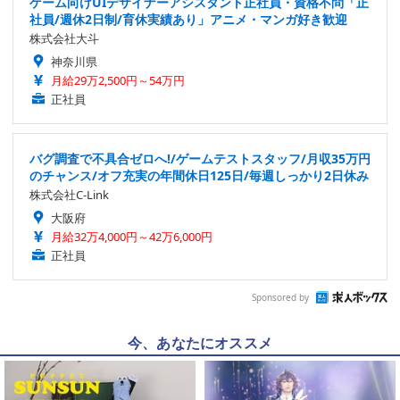
ゲーム向けUIデザイナーアシスタント正社員・資格不問「正
社員/週休2日制/育休実績あり」アニメ・マンガ好き歓迎
株式会社大斗
神奈川県
月給29万2,500円～54万円
正社員
バグ調査で不具合ゼロへ!/ゲームテストスタッフ/月収35万円
のチャンス/オフ充実の年間休日125日/毎週しっかり2日休み
株式会社C-Link
大阪府
月給32万4,000円～42万6,000円
正社員
Sponsored by
今、あなたにオススメ