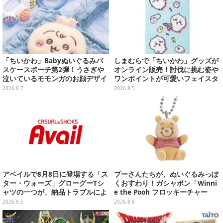
「ちいかわ」Babyぬいぐるみパ
しまむらで「ちいかわ」グッズが
スケースポーチ第2弾！うさぎや
オンライン販売！討伐に挑む姿や
泣いているモモンガのお顔デザイ
ワンポイントが可愛いフェイスタ
ン全4種が8月下旬プライズ展開
オル、バスマットなど全14種
2026.8.7
2026.8.5
アベイルで8月8日に登場する「ス
プーさんたちが、ぬいぐるみっぽ
ター・ウォーズ」グローグーTシ
くおすわり！ガシャポン「Winni
ャツの一つが、納品トラブルによ
e the Pooh フロッキーチャー
り販売日変更へ
ム」ふわふわでどれも可愛い全4
2026.8.5
2026.8.6
種