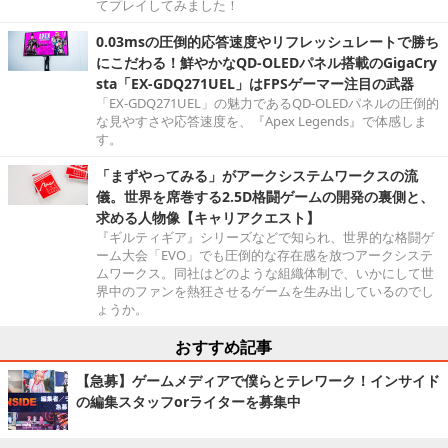
てプレイしてみました！
0.03msの圧倒的応答速度やリフレッシュレートで勝ち
にこだわる！鮮やかなQD-OLEDパネル搭載のGigaCry
sta「EX-GDQ271UEL」はFPSゲーマー注目の武器
「EX-GDQ271UEL」の魅力であるQD-OLEDパネルの圧倒的
な見やすさや応答速度を、『Apex Legends』で体感しま
す。
「まずやってみる」がアークシステムワークスの流
儀。世界を席巻する2.5D格闘ゲームの開発の裏側と、
求める人物像【キャリアクエスト】
『ギルティギア』シリーズなどで知られ、世界的な格闘ゲ
ーム大会「EVO」でも圧倒的な存在感を放つアークシステ
ムワークス。同社はどのような組織体制で、いかにして世
界中のファンを熱狂させるゲームを生み出しているのでし
ょうか。
おすすめ記事
【急募】ゲームメディアで僕らとテレワーク！インサイド
の編集スタッフorライターを募集中