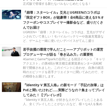
正式版で登場する新たなパルもいじめたくなる！
『崩壊：スターレイル』爻光とUGREENのコラボは
「限定ギフトBOX」が超豪華！全6商品に使える5％オ
フクーポンやコスプレイヤー撮影会など、盛りだくさ
んでお届け
UGREEN×『崩壊：スターレイル』コラボは、爻光がデザイ
ンされていて美しい！モバイルバッテリーや急速充電器な
ど、ゲームと一緒に使いたいデバイスがてんこ盛り
若手抜擢の環境で学んだこと――アプリボットの運営
プロデューサーが語る「巻き込み力」の重要性
4GamerとGame*Sparkの合同による就活イベント「キャリ
アクエスト」の第4回が東京都立産業貿易センター浜松町
館で開催されました。このイベントに合わせ、自身の就活
時のエピソードを若手クリエイターに聞いてみたので、そ
の模様をお届けします。
『Identity V 第五人格』の新モード「手記の加筆」は
PvEと聞いたけれど……実際どうなの？集まってプレイ
してみた！【プレイレポ】
『Identity V 第五人格』が好きな人やプレイしたことある
人、全くプレイしたことがない人など、様々な4人を集め