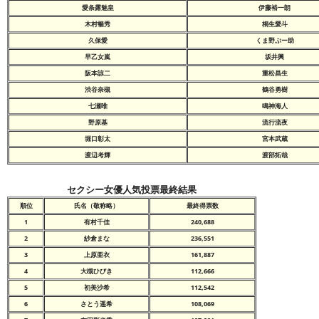
愛条露魅皇
伊藤裕一朗
木村暢秀
桐生愛斗
久保愛
くま野ぷー助
早乙女嵐
坂井興
阪本諒二
重松昌生
渋谷奈槻
鶴谷勇樹
七瀬唯
鳴神海人
野原基
流行流夜
堀口彰太
宮本武蔵
渡辺考輝
渡部拓哉
セクシー女優人気投票最終結果
順位
氏名（敬称略）
最終得票数
1
有村千佳
240,688
2
紗倉まな
236,551
3
上原亜衣
161,887
4
大槻ひびき
112,666
5
初美沙希
112,542
6
さとう遥希
108,069