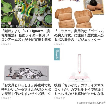
「鎧武」より「S.H.Figuarts（真
『ドラクエ』実用的な「ゴーレム
骨彫製法） 仮面ライダー斬月 メ
の腕入れ枕」に注目！歴代主人公
ロンアームズ」が予約実施！無双
＆ボス集合の「ガジェットケー
セイバー、メロンディフェンダー
ス」ほか9プライズが8月順次展開
2026.8.7
2026.8.5
が付属
「お文具といっしょ」綿素材で気
映画「ちいかわ」のフェイスマス
持ちいいガーゼタオルがガシャポ
コットが、カプセルトイで登場！
ン展開！使いやすいサイズ感、ク
もっちりのびる感触がクセになる
ールな和柄や可愛らしいお寿司な
ハチワレ、セイレーンなど全5種
2026.8.5
2026.7.21
ど全4種
Recommended by