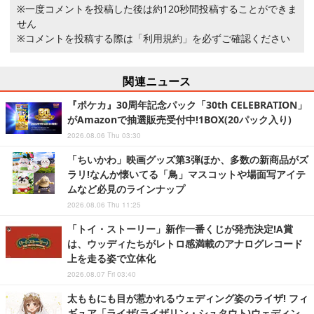
※一度コメントを投稿した後は約120秒間投稿することができま
せん
※コメントを投稿する際は
「利用規約」
を必ずご確認ください
関連ニュース
『ポケカ』30周年記念パック「30th CELEBRATION」
がAmazonで抽選販売受付中!1BOX(20パック入り)
2026.08.06 Thu 03:30
「ちいかわ」映画グッズ第3弾ほか、多数の新商品がズ
ラリ!なんか懐いてる「鳥」マスコットや場面写アイテ
ムなど必見のラインナップ
2026.08.06 Thu 11:25
「トイ・ストーリー」新作一番くじが発売決定!A賞
は、ウッディたちがレトロ感満載のアナログレコード
上を走る姿で立体化
2026.08.07 Fri 03:40
太ももにも目が惹かれるウェディング姿のライザ! フィ
ギュア「ライザ(ライザリン・シュタウト)ウェディン