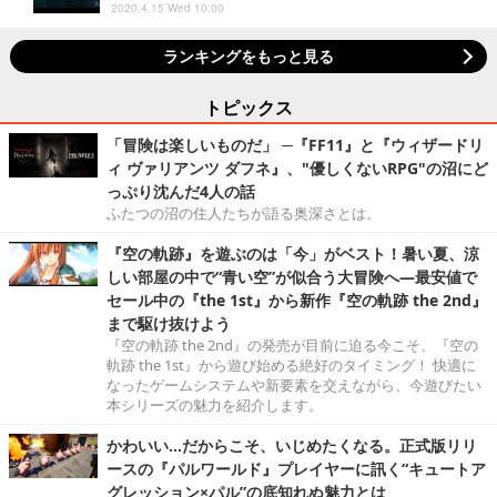
2020.4.15 Wed 10:00
ランキングをもっと見る
トピックス
「冒険は楽しいものだ」 ─『FF11』と『ウィザードリ
ィ ヴァリアンツ ダフネ』、"優しくないRPG"の沼にど
っぷり沈んだ4人の話
ふたつの沼の住人たちが語る奥深さとは。
『空の軌跡』を遊ぶのは「今」がベスト！暑い夏、涼
しい部屋の中で“青い空”が似合う大冒険へ―最安値で
セール中の『the 1st』から新作『空の軌跡 the 2nd』
まで駆け抜けよう
『空の軌跡 the 2nd』の発売が目前に迫る今こそ、『空の
軌跡 the 1st』から遊び始める絶好のタイミング！ 快適に
なったゲームシステムや新要素を交えながら、今遊びたい
本シリーズの魅力を紹介します。
かわいい…だからこそ、いじめたくなる。正式版リリ
ースの『パルワールド』プレイヤーに訊く“キュートア
グレッション×パル”の底知れぬ魅力とは