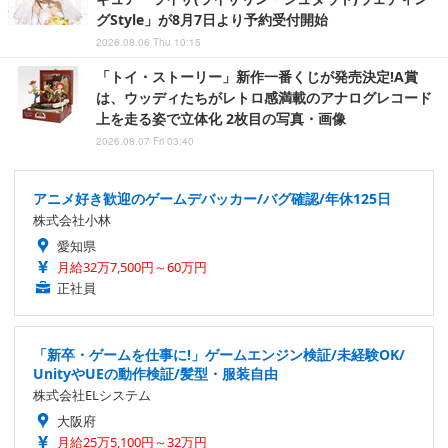
グStyle」が8月7日より予約受付開始
2026.08.06 Thu 10:15
「トイ・ストーリー」新作一番くじが発売決定!A賞
は、ウッディたちがレトロ感満載のアナログレコード
上を走る姿で立体化 2枚目の写真・画像
2026.08.07 Fri 03:40
アニメ好き歓迎のゲームデバッカー/バグ確認/年休125日
株式会社小林
愛知県
月給32万7,500円～60万円
正社員
「新卒・ゲームを仕事に!」ゲームエンジン検証/未経験OK/
UnityやUEの動作検証/髪型・服装自由
株式会社ELシステム
大阪府
月給25万5,100円～32万円