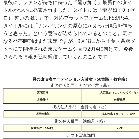
最後に、ファンが待ちに待った『龍が如く』最新作のタイ
トルがついに発表されました。タイトルは『龍が如く0（ゼ
ロ） 誓いの場所』で、対応プラットフォームはPS3/PS4。
タイトルには「ナンバリングの原点にかえった作品を作ろ
うと思った」という意味が込められているとのこと。気に
なる発売時期はまだ未定ですが、9月18日から千葉・幕張メ
ッセにて開催される東京ゲームショウ2014に向けて、今後
さらなる情報を随時発信していくとのことです。
男の出演者オーディション入賞者（50音順・敬称略）
街の住人部門 カツアゲ君（暴）
江頭宏哉
大江健次（こりゃめでてーな
川橋直也
佐藤祐基
街の住人部門 金持ち君（財）
谷岡幸太郎
福島善成（ガリットチュウ）
街の住人部門 絶倫君（精）
秋本智仁（5GAP）
ハブ
ホスト写真部門