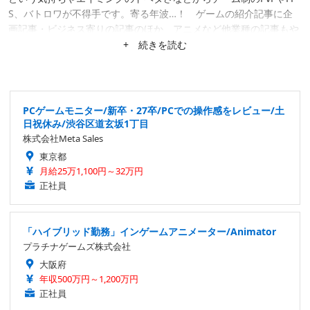
S、バトロワが不得手です。寄る年波…！ ゲームの紹介記事に企
画記事・ビジネス寄りの記事のほか、アニメなど他業種の記事もや
れそうだと判断した案件はなんでも請けています。任天堂『ガール
+ 続きを読む
ズモード』シリーズの新作待機勢。
PCゲームモニター/新卒・27卒/PCでの操作感をレビュー/土
日祝休み/渋谷区道玄坂1丁目
株式会社Meta Sales
東京都
月給25万1,100円～32万円
正社員
「ハイブリッド勤務」インゲームアニメーター/Animator
プラチナゲームズ株式会社
大阪府
年収500万円～1,200万円
正社員