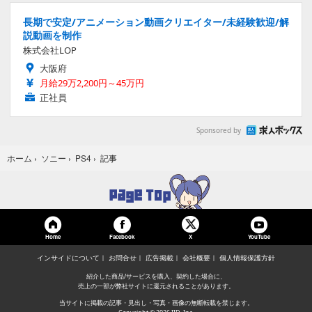
長期で安定/アニメーション動画クリエイター/未経験歓迎/解
説動画を制作
株式会社LOP
大阪府
月給29万2,200円～45万円
正社員
Sponsored by
記事
ホーム
›
ソニー
›
PS4
›
Home
Facebook
YouTube
X
インサイドについて
お問合せ
広告掲載
会社概要
個人情報保護方針
紹介した商品/サービスを購入、契約した場合に、
売上の一部が弊社サイトに還元されることがあります。
当サイトに掲載の記事・見出し・写真・画像の無断転載を禁じます。