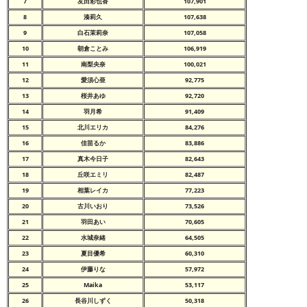
7
友田彩也香
107,901
8
湊莉久
107,638
9
白石茉莉奈
107,058
10
朝倉ことみ
106,919
11
南梨央奈
100,021
12
愛須心亜
92,775
13
桜井あゆ
92,720
14
羽月希
91,409
15
北川エリカ
84,276
16
佳苗るか
83,886
17
真木今日子
82,643
18
丘咲エミリ
82,487
19
相葉レイカ
77,223
20
古川いおり
73,526
21
羽田あい
70,605
22
水城奈緒
64,505
23
夏目優希
60,310
24
伊藤りな
57,972
25
Maika
53,117
26
長谷川しずく
50,318