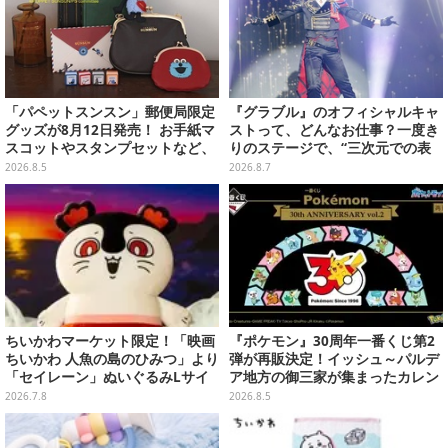
「パペットスンスン」郵便局限定
『グラブル』のオフィシャルキャ
グッズが8月12日発売！ お手紙マ
ストって、どんなお仕事？一度き
スコットやスタンプセットなど、
りのステージで、“三次元での表
可愛すぎる全5アイテムがライン
現”に全力を懸けるキャスト陣の
2026.8.5
2026.8.7
ナップ
舞台裏【インタビュー】
ちいかわマーケット限定！「映画
『ポケモン』30周年一番くじ第2
ちいかわ 人魚の島のひみつ」より
弾が再販決定！イッシュ～パルデ
「セイレーン」ぬいぐるみLサイ
ア地方の御三家が集まったカレン
ズが7月24日より予約開始
ダー、ぬいぐるみなど記念グッズ
2026.7.8
2026.8.5
盛りだくさん