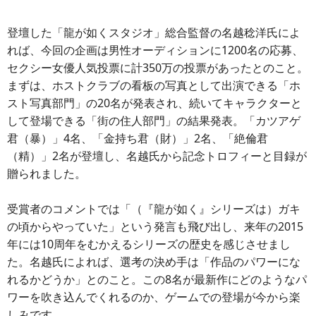
登壇した「龍が如くスタジオ」総合監督の名越稔洋氏によ
れば、今回の企画は男性オーディションに1200名の応募、
セクシー女優人気投票に計350万の投票があったとのこと。
まずは、ホストクラブの看板の写真として出演できる「ホ
スト写真部門」の20名が発表され、続いてキャラクターと
して登場できる「街の住人部門」の結果発表。「カツアゲ
君（暴）」4名、「金持ち君（財）」2名、「絶倫君
（精）」2名が登壇し、名越氏から記念トロフィーと目録が
贈られました。
受賞者のコメントでは「（『龍が如く』シリーズは）ガキ
の頃からやっていた」という発言も飛び出し、来年の2015
年には10周年をむかえるシリーズの歴史を感じさせまし
た。名越氏によれば、選考の決め手は「作品のパワーにな
れるかどうか」とのこと。この8名が最新作にどのようなパ
ワーを吹き込んでくれるのか、ゲームでの登場が今から楽
しみです。