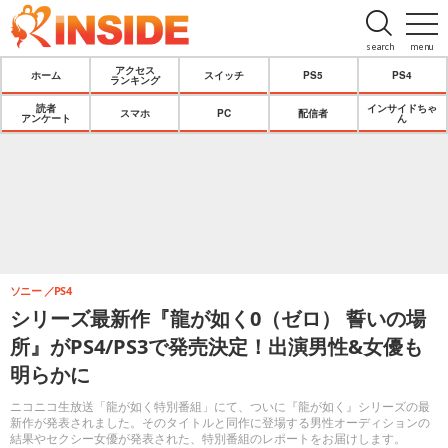
search
menu
アクセス
ホーム
スイッチ
PS5
PS4
ランキング
読者
インサイドちゃ
スマホ
PC
配信者
アンケート
ん
ソニー
PS4
シリーズ最新作『龍が如く0（ゼロ） 誓いの場
所』がPS4/PS3で発売決定！出演男性&女優も
明らかに
ニコニコ生放送「龍が如く特別番組」にて、ついに『龍が如く』シリーズの最
新作が発表されました。そのタイトルと同作に登場する男性オーディションの
結果やセクシー女優が発表された、特別番組のレポートをお届けします。