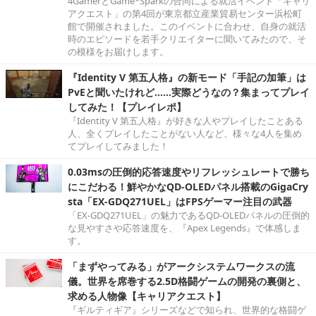
4GamerとGame*Sparkの合同による就活イベント「キャリ
アクエスト」の第4回が東京都立産業貿易センター浜松町
館で開催されました。このイベントに合わせ、自身の就活
時のエピソードを若手クリエイターに聞いてみたので、そ
の模様をお届けします。
『Identity V 第五人格』の新モード「手記の加筆」は
PvEと聞いたけれど……実際どうなの？集まってプレイ
してみた！【プレイレポ】
『Identity V 第五人格』が好きな人やプレイしたことある
人、全くプレイしたことがない人など、様々な4人を集め
てプレイしてみました！
0.03msの圧倒的応答速度やリフレッシュレートで勝ち
にこだわる！鮮やかなQD-OLEDパネル搭載のGigaCry
sta「EX-GDQ271UEL」はFPSゲーマー注目の武器
「EX-GDQ271UEL」の魅力であるQD-OLEDパネルの圧倒的
な見やすさや応答速度を、『Apex Legends』で体感しま
す。
「まずやってみる」がアークシステムワークスの流
儀。世界を席巻する2.5D格闘ゲームの開発の裏側と、
求める人物像【キャリアクエスト】
『ギルティギア』シリーズなどで知られ、世界的な格闘ゲ