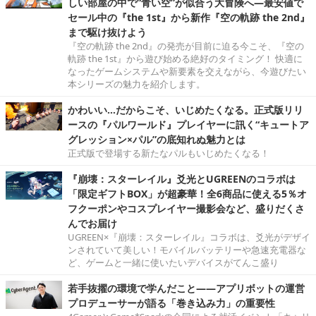
しい部屋の中で“青い空”が似合う大冒険へ―最安値で
セール中の『the 1st』から新作『空の軌跡 the 2nd』
まで駆け抜けよう
『空の軌跡 the 2nd』の発売が目前に迫る今こそ、『空の
軌跡 the 1st』から遊び始める絶好のタイミング！ 快適に
なったゲームシステムや新要素を交えながら、今遊びたい
本シリーズの魅力を紹介します。
かわいい…だからこそ、いじめたくなる。正式版リリ
ースの『パルワールド』プレイヤーに訊く“キュートア
グレッション×パル”の底知れぬ魅力とは
正式版で登場する新たなパルもいじめたくなる！
『崩壊：スターレイル』爻光とUGREENのコラボは
「限定ギフトBOX」が超豪華！全6商品に使える5％オ
フクーポンやコスプレイヤー撮影会など、盛りだくさ
んでお届け
UGREEN×『崩壊：スターレイル』コラボは、爻光がデザイ
ンされていて美しい！モバイルバッテリーや急速充電器な
ど、ゲームと一緒に使いたいデバイスがてんこ盛り
若手抜擢の環境で学んだこと――アプリボットの運営
プロデューサーが語る「巻き込み力」の重要性