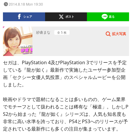
2014.8.18 Mon 19:30
シェア
ポスト
送る
紗倉まな
全 5 枚
拡大写真
セガは、PlayStation 4及びPlayStation 3でリリースを予定
している『龍が如く』最新作で実施したユーザー参加型企
画「セクシー女優人気投票」のスペシャルムービーを公開
しました。
映画やドラマで題材になることは多いものの、ゲーム業界
でモチーフとして扱われることは稀有な「極道」。しかしP
S2から始まった『龍が如く』シリーズは、人気も知名度も
非常に高い水準を誇っており、PS4とPS3へのリリースが予
定されている最新作にも多くの注目が集まっています。