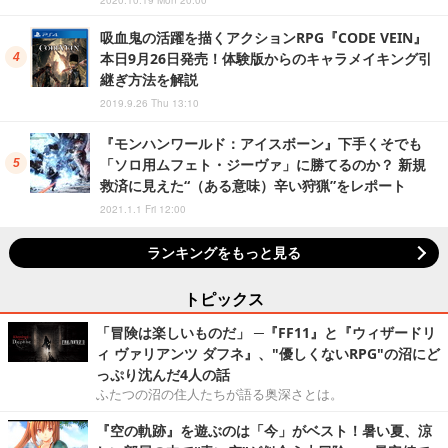
吸血鬼の活躍を描くアクションRPG『CODE VEIN』
本日9月26日発売！体験版からのキャラメイキング引
継ぎ方法を解説
2019.9.26 Thu 13:10
『モンハンワールド：アイスボーン』下手くそでも
「ソロ用ムフェト・ジーヴァ」に勝てるのか？ 新規
救済に見えた“（ある意味）辛い狩猟”をレポート
2021.1.1 Fri 12:00
ランキングをもっと見る
トピックス
「冒険は楽しいものだ」 ─『FF11』と『ウィザードリ
ィ ヴァリアンツ ダフネ』、"優しくないRPG"の沼にど
っぷり沈んだ4人の話
ふたつの沼の住人たちが語る奥深さとは。
『空の軌跡』を遊ぶのは「今」がベスト！暑い夏、涼