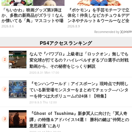
「ちいかわ」映画グッズ第3弾ほ
『ポケモン』を手芸モチーフで立
か、多数の新商品がズラリ！なん
体化！仲良しなピカチュウ＆デデ
か懐いてる「鳥」マスコットや場
ンネやチルット＆ウールーなど全
面写アイテムなど必見のラインナ
6種
2026.8.6
2026.8.9
ップ
Recommended by
PS4アクセスランキング
なんで『パワプロ』上級者は「ロックオン」無しでも
変化球が打てるの？ハイレベルすぎるプロ選手の対戦
動画から、その秘密をじっくり解説
2020.8.31 Mon 17:00
『モンハンワールド：アイスボーン』現時点で判明し
ている新登場モンスターをまとめてチェック―ハンタ
ーを待つは大ボリュームの24体！【特集】
2019.9.5 Thu 12:00
『Ghost of Tsushima』新参冥人に向けた「冥人奇
譚」の特徴＆アドバイス14選！ 勝利の鍵は“仲間との
意思疎通”にあり
2020.10.19 Mon 20:00