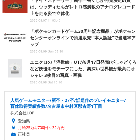
「トイ・ストーリー」新作一番くじが発売決定!A賞
は、ウッディたちがレトロ感満載のアナログレコード
上を走る姿で立体化
2026.08.07 Fri 03:40
「ポケモンカードゲーム30周年記念商品」がポケモン
センターオンラインで抽選販売!“本人認証”で当選率ア
ップ
2026.08.09 Sun 09:30
ユニクロの「浮世絵」UTが8月17日発売!がしゃどくろ
など妖怪をモチーフにした、奥深い世界観が最高にオ
シャレ 3枚目の写真・画像
2026.08.08 Sat 15:10
人気ゲームモニター/新卒・27卒/話題作のプレイモニター/
育休取得実績多数/名古屋市中村区那古野1丁目
株式会社LOP
愛知県
月給25万4,700円～32万円
正社員