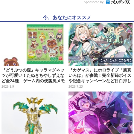
Sponsored by
今、あなたにオススメ
『どうぶつの森』キャラマグネッ
『カゲマス』にホロライブ「風真
ツが可愛い！たぬきちやしずえな
いろは」が参戦！完全新録ボイス
ど全24種、ゲーム内の便箋風メモ
や記念キャンペーンなど目白押し
カード全10種も
―過去コラボキャラも復刻
2026.8.9
2026.7.23