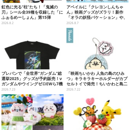
虹色に光る“柱”たち！「鬼滅の
アベイルに「クレヨンしんちゃ
刃」シール全39種を収録した「に
ん」映画グッズがズラリ！新作
ふぉるめーしょん」第15弾
「オラの妖怪バケ～ション」や、
「ヘンダーランド」「暗黒タマタ
2026.8.2
2026.8.7
マ」などをフィーチャー
プレバンで「全世界“ガンダム”総
「映画ちいかわ 人魚の島のひみ
選挙2025」グッズが予約販売！ν
つ」キラキラキーホルダーがカプ
ガンダムやウイングゼロEWら7機
セルトイで発売！ちいかわと島二
のTシャツ、タペストリーなどを
郎など全8種、2個セットのスペシ
2026.7.23
2026.7.22
ラインナップ
ャル仕様も