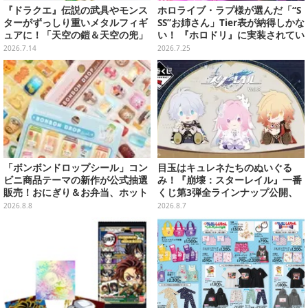
『ドラクエ』伝説の武具やモンス
ホロライブ・ラプ様が選んだ「“S
ターがずっしり重いメタルフィギ
SS”お姉さん」Tier表が納得しかな
ュアに！「天空の鎧＆天空の兜」
い！ 『ホロドリ』に実装されてい
など全7種類が新登場
るお姉さんイラストを振り返り
2026.7.14
2026.7.25
「ボンボンドロップシール」コン
目玉はキュレネたちのぬいぐる
ビニ商品テーマの新作が公式抽選
み！『崩壊：スターレイル』一番
販売！おにぎり＆お弁当、ホット
くじ第3弾全ラインナップ公開、
スナックなど4種セット
美麗ビジュアルのアクリルボード
2026.8.8
2026.8.7
など用意