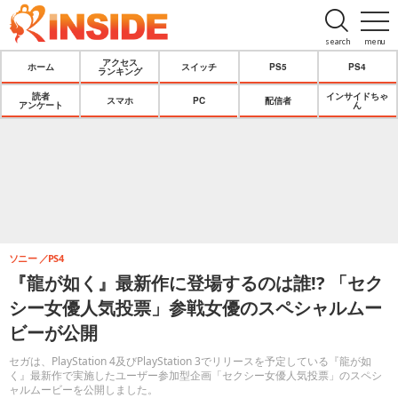
search
menu
アクセス
ホーム
スイッチ
PS5
PS4
ランキング
読者
インサイドちゃ
スマホ
PC
配信者
アンケート
ん
ソニー
PS4
『龍が如く』最新作に登場するのは誰!? 「セク
シー女優人気投票」参戦女優のスペシャルムー
ビーが公開
セガは、PlayStation 4及びPlayStation 3でリリースを予定している『龍が如
く』最新作で実施したユーザー参加型企画「セクシー女優人気投票」のスペシ
ャルムービーを公開しました。