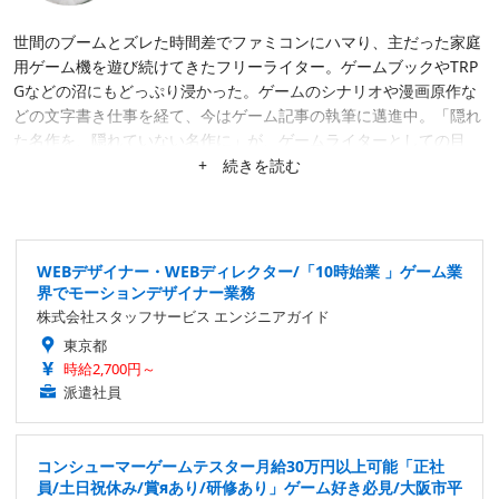
世間のブームとズレた時間差でファミコンにハマり、主だった家庭
用ゲーム機を遊び続けてきたフリーライター。ゲームブックやTRP
Gなどの沼にもどっぷり浸かった。ゲームのシナリオや漫画原作な
どの文字書き仕事を経て、今はゲーム記事の執筆に邁進中。「隠れ
た名作を、隠れていない名作に」が、ゲームライターとしての目
標。隙あらば、あまり知られていない作品にスポットを当てたが
+ 続きを読む
る。仕事は幅広く募集中。
WEBデザイナー・WEBディレクター/「10時始業 」ゲーム業
界でモーションデザイナー業務
株式会社スタッフサービス エンジニアガイド
東京都
時給2,700円～
派遣社員
コンシューマーゲームテスター月給30万円以上可能「正社
員/土日祝休み/賞яあり/研修あり」ゲーム好き必見/大阪市平