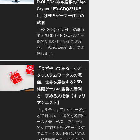
D-OLEDパネル搭載のGiga
Crysta「EX-GDQ271UE
L」はFPSゲーマー注目の
武器
「EX-GDQ271UEL」の魅力
であるQD-OLEDパネルの圧
倒的な見やすさや応答速度
を、『Apex Legends』で体
感します。
「まずやってみる」がアー
クシステムワークスの流
儀。世界を席巻する2.5D
格闘ゲームの開発の裏側
と、求める人物像【キャリ
アクエスト】
『ギルティギア』シリーズな
どで知られ、世界的な格闘ゲ
ーム大会「EVO」でも圧倒
的な存在感を放つアークシス
テムワークス。同社はどのよ
うな組織体制で、いかにして