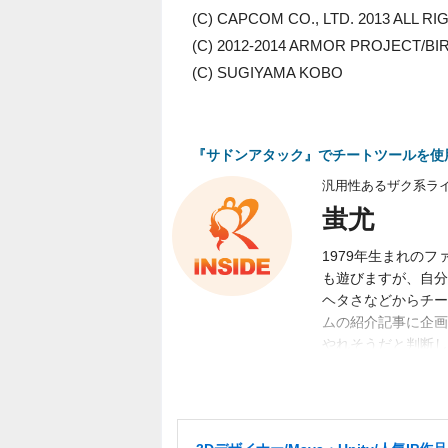
(C) CAPCOM CO., LTD. 2013 ALL R
(C) 2012-2014 ARMOR PROJECT/BIRD
(C) SUGIYAMA KOBO
『サドンアタック』でチートツールを使
汎用性あるザク系ラ
蚩尤
1979年生まれの
も遊びますが、自分
ヘタさなどからチー
ムの紹介記事に企画
やれそうだと判断し
リーズの新作待機勢