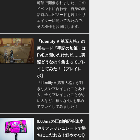
町館で開催されました。この
イベントに合わせ、自身の就
活時のエピソードを若手クリ
エイターに聞いてみたので、
その模様をお届けします。
『Identity V 第五人格』の
新モード「手記の加筆」は
PvEと聞いたけれど……実
際どうなの？集まってプレ
イしてみた！【プレイレ
ポ】
『Identity V 第五人格』が好
きな人やプレイしたことある
人、全くプレイしたことがな
い人など、様々な4人を集め
てプレイしてみました！
0.03msの圧倒的応答速度
やリフレッシュレートで勝
ちにこだわる！鮮やかなQ