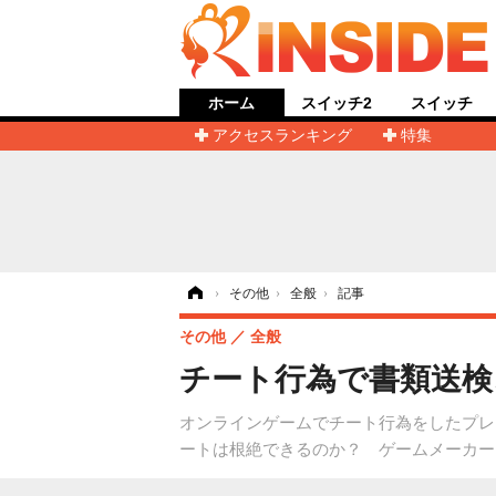
ホーム
スイッチ2
スイッチ
アクセスランキング
特集
ホーム
›
その他
›
全般
›
記事
その他
全般
チート行為で書類送検
オンラインゲームでチート行為をしたプレ
ートは根絶できるのか？ ゲームメーカー