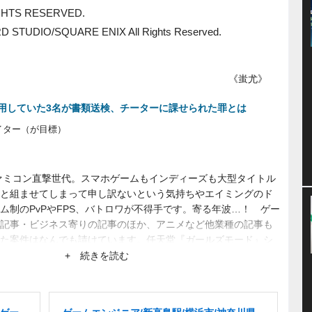
IGHTS RESERVED.
 STUDIO/SQUARE ENIX All Rights Reserved.
《蚩尤》
用していた3名が書類送検、チーターに課せられた罪とは
イター（が目標）
ファミコン直撃世代。スマホゲームもインディーズも大型タイトル
と組ませてしまって申し訳ないという気持ちやエイミングのド
ム制のPvPやFPS、バトロワが不得手です。寄る年波…！ ゲー
記事・ビジネス寄りの記事のほか、アニメなど他業種の記事も
た案件はなんでも請けています。任天堂『ガールズモード』シ
。
+ 続きを読む