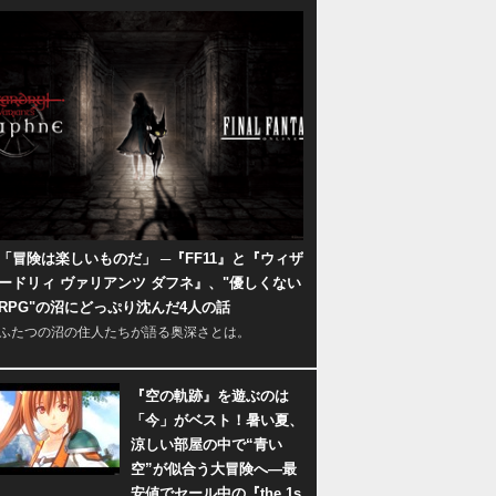
「冒険は楽しいものだ」 ─『FF11』と『ウィザ
ードリィ ヴァリアンツ ダフネ』、"優しくない
RPG"の沼にどっぷり沈んだ4人の話
ふたつの沼の住人たちが語る奥深さとは。
『空の軌跡』を遊ぶのは
「今」がベスト！暑い夏、
涼しい部屋の中で“青い
空”が似合う大冒険へ―最
安値でセール中の『the 1s