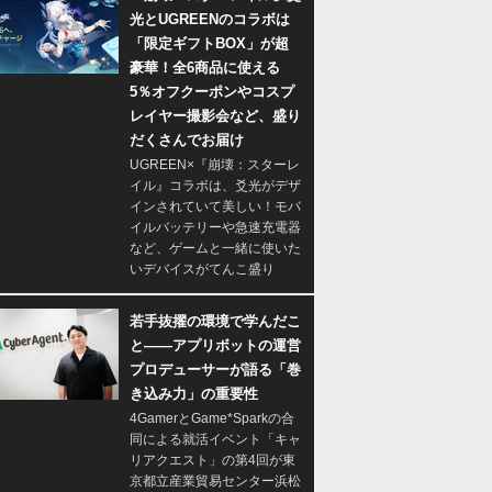
光とUGREENのコラボは
「限定ギフトBOX」が超
豪華！全6商品に使える
5％オフクーポンやコスプ
レイヤー撮影会など、盛り
だくさんでお届け
UGREEN×『崩壊：スターレ
イル』コラボは、爻光がデザ
インされていて美しい！モバ
イルバッテリーや急速充電器
など、ゲームと一緒に使いた
いデバイスがてんこ盛り
若手抜擢の環境で学んだこ
と――アプリボットの運営
プロデューサーが語る「巻
き込み力」の重要性
4GamerとGame*Sparkの合
同による就活イベント「キャ
リアクエスト」の第4回が東
京都立産業貿易センター浜松