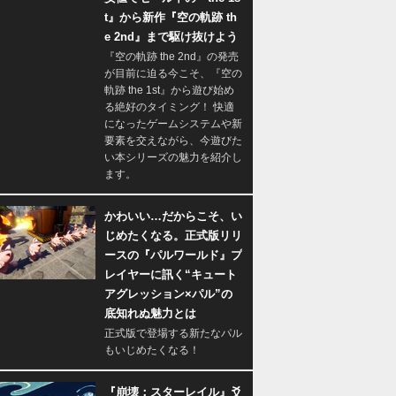
t』から新作『空の軌跡 th
e 2nd』まで駆け抜けよう
『空の軌跡 the 2nd』の発売
が目前に迫る今こそ、『空の
軌跡 the 1st』から遊び始め
る絶好のタイミング！ 快適
になったゲームシステムや新
要素を交えながら、今遊びた
い本シリーズの魅力を紹介し
ます。
かわいい…だからこそ、い
じめたくなる。正式版リリ
ースの『パルワールド』プ
レイヤーに訊く“キュート
アグレッション×パル”の
底知れぬ魅力とは
正式版で登場する新たなパル
もいじめたくなる！
『崩壊：スターレイル』爻