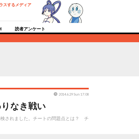
ラスするメディア
H
読者アンケート
2014.6.29 Sun 17:08
わりなき戦い
送検されました。チートの問題点とは？ チ