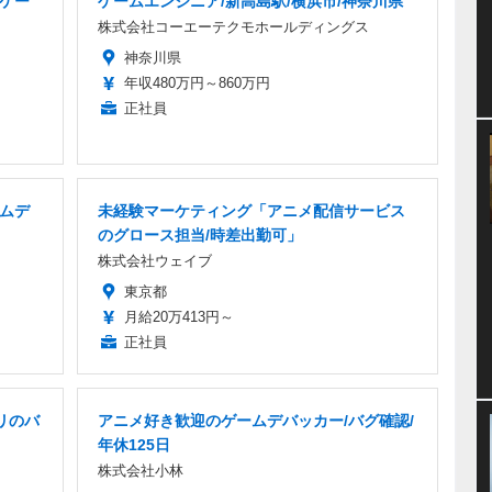
品ゲー
ゲームエンジニア/新高島駅/横浜市/神奈川県
株式会社コーエーテクモホールディングス
神奈川県
年収480万円～860万円
正社員
ームデ
未経験マーケティング「アニメ配信サービス
のグロース担当/時差出勤可」
株式会社ウェイブ
東京都
月給20万413円～
正社員
リのバ
アニメ好き歓迎のゲームデバッカー/バグ確認/
年休125日
株式会社小林