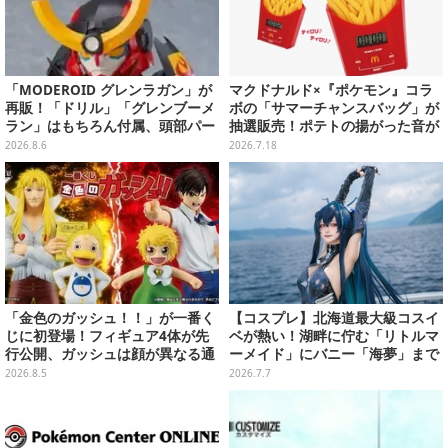
「MODEROID グレンラガン」が
マクドナルド×『ポケモン』コラ
再販！「ドリル」「グレンブーメ
ボの「サマーチャンスバッグ」が
ラン」はもちろん付属、頭部パー
抽選販売！ポテトの揚がった音が
ツを組み替えると「ラガン」も再
流れる「とびだすピカチュウ ポテ
2026.8.6
2026.7.18
現可能
トタイマー」など当たる
「金色のガッシュ！！」が一番く
【コスプレ】北海道最大級コスイ
じに初登場！フィギュア4体が先
ベが熱い！湖畔に佇む「リトルマ
行公開、ガッシュは顔が異なる通
ーメイド」にバニー「海夢」まで
常/ザケルver.の2種
珠玉の美麗レイヤー12選【写真50
2026.8.5
2026.7.7
枚】