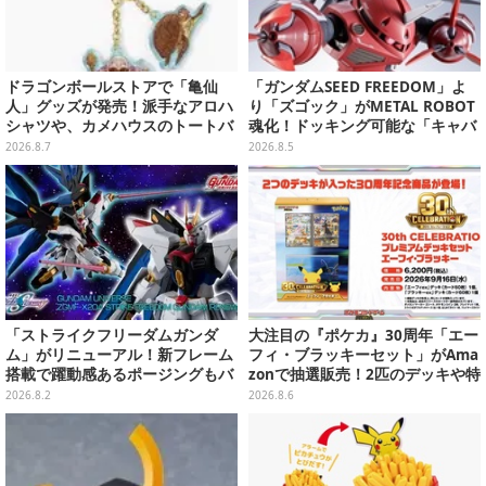
ドラゴンボールストアで「亀仙
「ガンダムSEED FREEDOM」よ
人」グッズが発売！派手なアロハ
り「ズゴック」がMETAL ROBOT
シャツや、カメハウスのトートバ
魂化！ドッキング可能な「キャバ
ッグなど夏らしいアイテムがズラ
リアーアイフリッド」も同時に予
2026.8.7
2026.8.5
リ
約開始
「ストライクフリーダムガンダ
大注目の『ポケカ』30周年「エー
ム」がリニューアル！新フレーム
フィ・ブラッキーセット」がAma
搭載で躍動感あるポージングもバ
zonで抽選販売！2匹のデッキや特
ッチリ
別カードを収録
2026.8.2
2026.8.6