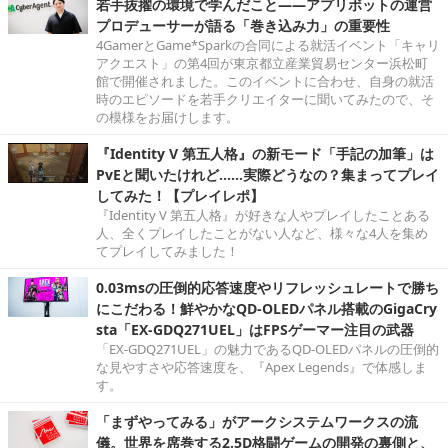
若手抜擢の環境で学んだこと――アプリボットの運営
プロデューサーが語る「巻き込み力」の重要性
4GamerとGame*Sparkの合同による就活イベント「キャリ
アクエスト」の第4回が東京都立産業貿易センター浜松町
館で開催されました。このイベントに合わせ、自身の就活
時のエピソードを若手クリエイターに聞いてみたので、そ
の模様をお届けします。
『Identity V 第五人格』の新モード「手記の加筆」は
PvEと聞いたけれど……実際どうなの？集まってプレイ
してみた！【プレイレポ】
『Identity V 第五人格』が好きな人やプレイしたことある
人、全くプレイしたことがない人など、様々な4人を集め
てプレイしてみました！
0.03msの圧倒的応答速度やリフレッシュレートで勝ち
にこだわる！鮮やかなQD-OLEDパネル搭載のGigaCry
sta「EX-GDQ271UEL」はFPSゲーマー注目の武器
「EX-GDQ271UEL」の魅力であるQD-OLEDパネルの圧倒的
な見やすさや応答速度を、『Apex Legends』で体感しま
す。
「まずやってみる」がアークシステムワークスの流
儀。世界を席巻する2.5D格闘ゲームの開発の裏側と、