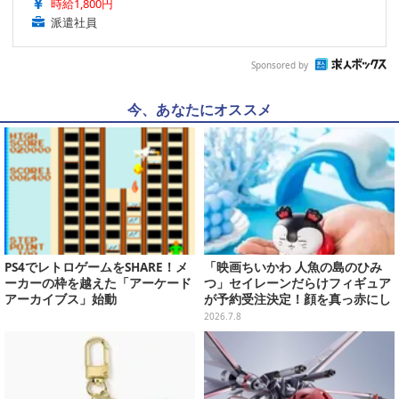
時給1,800円
派遣社員
Sponsored by
今、あなたにオススメ
PS4でレトロゲームをSHARE！メ
「映画ちいかわ 人魚の島のひみ
ーカーの枠を越えた「アーケード
つ」セイレーンだらけフィギュア
アーカイブス」始動
が予約受注決定！顔を真っ赤にし
て口を塞ぐ姿など全6種
2026.7.8