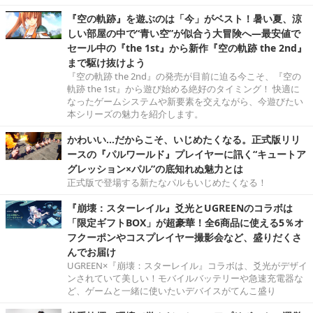
『空の軌跡』を遊ぶのは「今」がベスト！暑い夏、涼
しい部屋の中で“青い空”が似合う大冒険へ―最安値で
セール中の『the 1st』から新作『空の軌跡 the 2nd』
まで駆け抜けよう
『空の軌跡 the 2nd』の発売が目前に迫る今こそ、『空の
軌跡 the 1st』から遊び始める絶好のタイミング！ 快適に
なったゲームシステムや新要素を交えながら、今遊びたい
本シリーズの魅力を紹介します。
かわいい…だからこそ、いじめたくなる。正式版リリ
ースの『パルワールド』プレイヤーに訊く“キュートア
グレッション×パル”の底知れぬ魅力とは
正式版で登場する新たなパルもいじめたくなる！
『崩壊：スターレイル』爻光とUGREENのコラボは
「限定ギフトBOX」が超豪華！全6商品に使える5％オ
フクーポンやコスプレイヤー撮影会など、盛りだくさ
んでお届け
UGREEN×『崩壊：スターレイル』コラボは、爻光がデザイ
ンされていて美しい！モバイルバッテリーや急速充電器な
ど、ゲームと一緒に使いたいデバイスがてんこ盛り