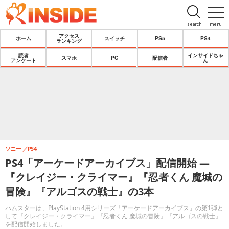
search
menu
アクセス
ホーム
スイッチ
PS5
PS4
ランキング
読者
インサイドちゃ
スマホ
PC
配信者
アンケート
ん
ソニー
PS4
PS4「アーケードアーカイブス」配信開始 ―
『クレイジー・クライマー』『忍者くん 魔城の
冒険』『アルゴスの戦士』の3本
ハムスターは、PlayStation 4用シリーズ「アーケードアーカイブス」の第1弾と
して『クレイジー・クライマー』『忍者くん 魔城の冒険』『アルゴスの戦士』
を配信開始しました。