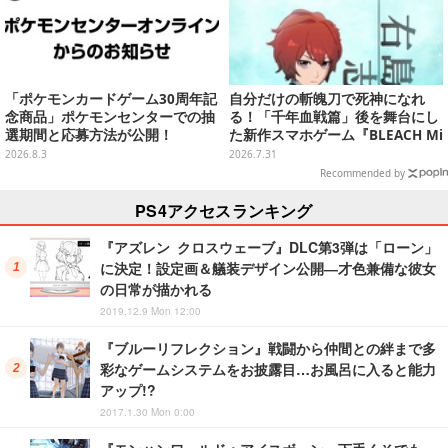
「ポケモンカードゲーム30周年記
自分だけの斬魄刀で死神になれ
念商品」ポケモンセンターでの抽
る！「千年血戦篇」後を舞台にし
選期間と応募方法が公開！
た新作スマホゲーム『BLEACH Mi
rrors High』クローズドβテスト
2026.8.3
2026.7.31
レポート
Recommended by
PS4アクセスランキング
『アズレン クロスウェーブ』DLC第3弾は「ローン」
に決定！設定画＆艤装デザイン公開―才色兼備な彼女
の日常が描かれる
2019.12.9 Mon 12:00
『ブルーリフレクション』戦闘から仲間との絆まで多
彩なゲームシステムをお披露目…お風呂に入ると能力
アップ!?
2017.1.30 Mon 0:00