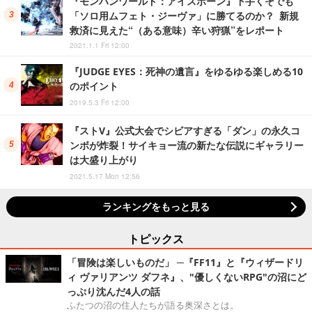
『モンハンワールド：アイスボーン』下手くそでも
「ソロ用ムフェト・ジーヴァ」に勝てるのか？ 新規
救済に見えた“（ある意味）辛い狩猟”をレポート
2021.1.1 Fri 12:00
『JUDGE EYES：死神の遺言』をゆるゆる楽しめる10
のポイント
2019.5.3 Fri 12:00
『ストV』公式大会でシビアすぎる「ダン」の永久コ
ンボが炸裂！サイキョー流の新たな伝説にギャラリー
は大盛り上がり
2021.5.17 Mon 12:56
ランキングをもっと見る
トピックス
「冒険は楽しいものだ」 ─『FF11』と『ウィザードリ
ィ ヴァリアンツ ダフネ』、"優しくないRPG"の沼にど
っぷり沈んだ4人の話
ふたつの沼の住人たちが語る奥深さとは。