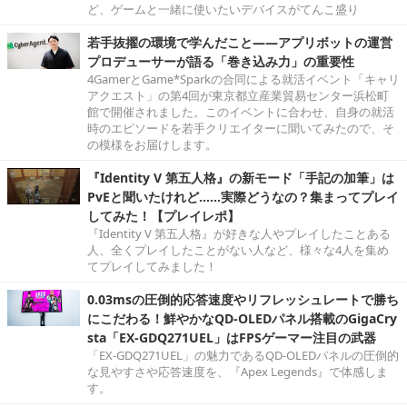
ど、ゲームと一緒に使いたいデバイスがてんこ盛り
若手抜擢の環境で学んだこと――アプリボットの運営
プロデューサーが語る「巻き込み力」の重要性
4GamerとGame*Sparkの合同による就活イベント「キャリ
アクエスト」の第4回が東京都立産業貿易センター浜松町
館で開催されました。このイベントに合わせ、自身の就活
時のエピソードを若手クリエイターに聞いてみたので、そ
の模様をお届けします。
『Identity V 第五人格』の新モード「手記の加筆」は
PvEと聞いたけれど……実際どうなの？集まってプレイ
してみた！【プレイレポ】
『Identity V 第五人格』が好きな人やプレイしたことある
人、全くプレイしたことがない人など、様々な4人を集め
てプレイしてみました！
0.03msの圧倒的応答速度やリフレッシュレートで勝ち
にこだわる！鮮やかなQD-OLEDパネル搭載のGigaCry
sta「EX-GDQ271UEL」はFPSゲーマー注目の武器
「EX-GDQ271UEL」の魅力であるQD-OLEDパネルの圧倒的
な見やすさや応答速度を、『Apex Legends』で体感しま
す。