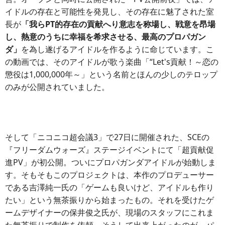
イドルの存在と可能性を発見し、その存在に魅了された室
長が
「我らPT的存在の貢献へり意志を称場し、戦意を昂場
し、熱意のうちに幸福を希求させる、最高のプロパガン
ダ」
を為し遂げるアイドルを作るように命じています。こ
の動画では、そのアイドルが歌う楽曲「“Let's貢献！～恋の
懲役は1,000,000年～」という名前とほんの少しのテロップ
のみが公開されていました。
そして「ニコニコ超会議3」で27日に開催された、SCEの
『フリーダムウォーズ』ステージイベントにて「超貢献促
進PV」が初公開。ついにプロパガンダアイドルが始動しま
す。そもそもこのプロジェクトは、本作のプロデューサー
である吉澤純一氏の「ゲームも良いけど、アイドルも作り
たい」という無茶振りから始まったもの。それを受けたゲ
ームデザイナーの保井俊之氏が、現場のスタッフにこれま