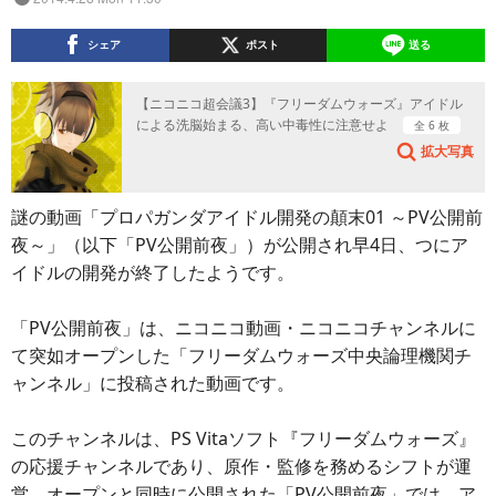
シェア
ポスト
送る
【ニコニコ超会議3】『フリーダムウォーズ』アイドル
による洗脳始まる、高い中毒性に注意せよ
全 6 枚
拡大写真
謎の動画「プロパガンダアイドル開発の顛末01 ～PV公開前
夜～」（以下「PV公開前夜」）が公開され早4日、つにア
イドルの開発が終了したようです。
「PV公開前夜」は、ニコニコ動画・ニコニコチャンネルに
て突如オープンした「フリーダムウォーズ中央論理機関チ
ャンネル」に投稿された動画です。
このチャンネルは、PS Vitaソフト『フリーダムウォーズ』
の応援チャンネルであり、原作・監修を務めるシフトが運
営。オープンと同時に公開された「PV公開前夜」では、ア