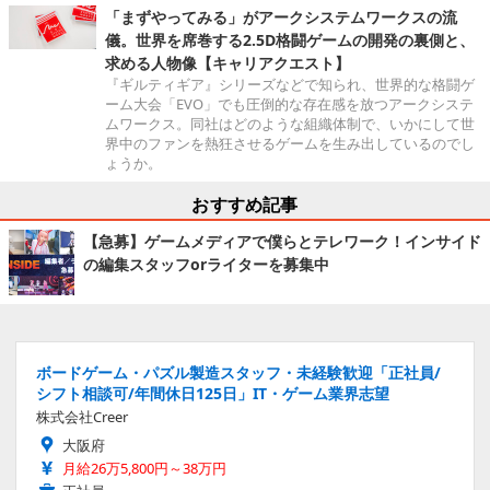
「まずやってみる」がアークシステムワークスの流
儀。世界を席巻する2.5D格闘ゲームの開発の裏側と、
求める人物像【キャリアクエスト】
『ギルティギア』シリーズなどで知られ、世界的な格闘ゲ
ーム大会「EVO」でも圧倒的な存在感を放つアークシステ
ムワークス。同社はどのような組織体制で、いかにして世
界中のファンを熱狂させるゲームを生み出しているのでし
ょうか。
おすすめ記事
【急募】ゲームメディアで僕らとテレワーク！インサイド
の編集スタッフorライターを募集中
ボードゲーム・パズル製造スタッフ・未経験歓迎「正社員/
シフト相談可/年間休日125日」IT・ゲーム業界志望
株式会社Creer
大阪府
月給26万5,800円～38万円