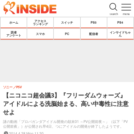
search
menu
アクセス
ホーム
スイッチ
PS5
PS4
ランキング
読者
インサイドちゃ
スマホ
PC
配信者
アンケート
ん
ソニー
PSV
【ニコニコ超会議3】『フリーダムウォーズ』
アイドルによる洗脳始まる、高い中毒性に注意
せよ
謎の動画「プロパガンダアイドル開発の顛末01 ～PV公開前夜～」（以下「PV
公開前夜」）が公開され早4日、つにアイドルの開発が終了したようです。
2014.4.28 Mon 11:30