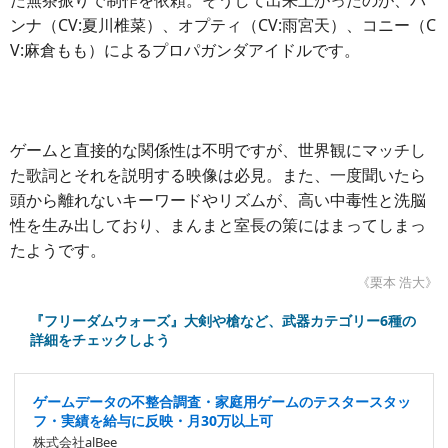
た無茶振りで制作を依頼。そうして出来上がったのが、パ
ンナ（CV:夏川椎菜）、オプティ（CV:雨宮天）、コニー（C
V:麻倉もも）によるプロパガンダアイドルです。
ゲームと直接的な関係性は不明ですが、世界観にマッチし
た歌詞とそれを説明する映像は必見。また、一度聞いたら
頭から離れないキーワードやリズムが、高い中毒性と洗脳
性を生み出しており、まんまと室長の策にはまってしまっ
たようです。
《栗本 浩大》
『フリーダムウォーズ』大剣や槍など、武器カテゴリー6種の
詳細をチェックしよう
ゲームデータの不整合調査・家庭用ゲームのテスタースタッ
フ・実績を給与に反映・月30万以上可
株式会社alBee