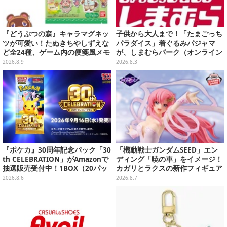
『どうぶつの森』キャラマグネッ
子供から大人まで！「たまごっち
ツが可愛い！たぬきちやしずえな
パラダイス」着ぐるみパジャマ
ど全24種、ゲーム内の便箋風メモ
が、しまむらパーク（オンライン
カード全10種も
ストア）にて受注生産
2026.8.9
2026.8.3
『ポケカ』30周年記念パック「30
「機動戦士ガンダムSEED」エン
th CELEBRATION」がAmazonで
ディング「暁の車」をイメージ！
抽選販売受付中！1BOX（20パッ
カガリとラクスの新作フィギュア
ク入り）
がプライズに
2026.8.6
2026.8.7