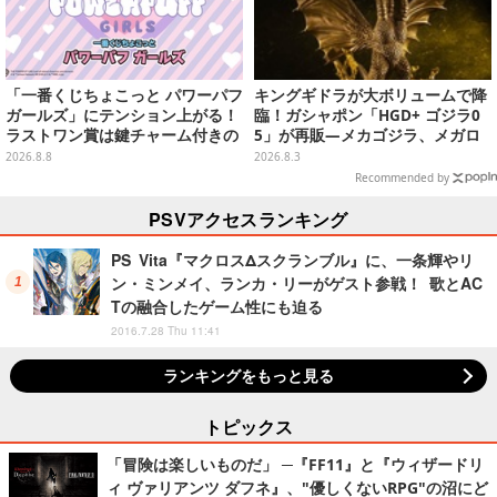
「一番くじちょこっと パワーパフ
キングギドラが大ボリュームで降
ガールズ」にテンション上がる！
臨！ガシャポン「HGD+ ゴジラ0
ラストワン賞は鍵チャーム付きの
5」が再販―メカゴジラ、メガロ
シール帳スペシャルセット
なども揃った全4種
2026.8.8
2026.8.3
Recommended by
PSVアクセスランキング
PS Vita『マクロスΔスクランブル』に、一条輝やリ
ン・ミンメイ、ランカ・リーがゲスト参戦！ 歌とAC
Tの融合したゲーム性にも迫る
2016.7.28 Thu 11:41
ランキングをもっと見る
トピックス
「冒険は楽しいものだ」 ─『FF11』と『ウィザードリ
ィ ヴァリアンツ ダフネ』、"優しくないRPG"の沼にど