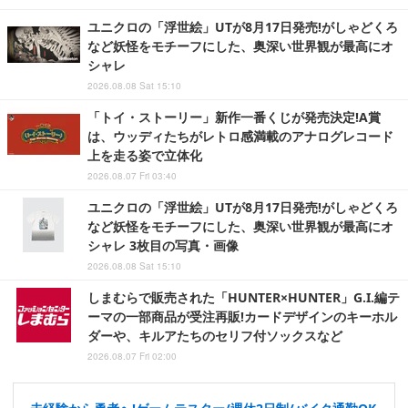
ユニクロの「浮世絵」UTが8月17日発売!がしゃどくろ
など妖怪をモチーフにした、奥深い世界観が最高にオ
シャレ
2026.08.08 Sat 15:10
「トイ・ストーリー」新作一番くじが発売決定!A賞
は、ウッディたちがレトロ感満載のアナログレコード
上を走る姿で立体化
2026.08.07 Fri 03:40
ユニクロの「浮世絵」UTが8月17日発売!がしゃどくろ
など妖怪をモチーフにした、奥深い世界観が最高にオ
シャレ 3枚目の写真・画像
2026.08.08 Sat 15:10
しまむらで販売された「HUNTER×HUNTER」G.I.編テ
ーマの一部商品が受注再販!カードデザインのキーホル
ダーや、キルアたちのセリフ付ソックスなど
2026.08.07 Fri 02:00