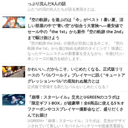
っぷり沈んだ4人の話
ふたつの沼の住人たちが語る奥深さとは。
『空の軌跡』を遊ぶのは「今」がベスト！暑い夏、涼
しい部屋の中で“青い空”が似合う大冒険へ―最安値で
セール中の『the 1st』から新作『空の軌跡 the 2nd』
まで駆け抜けよう
『空の軌跡 the 2nd』の発売が目前に迫る今こそ、『空の
軌跡 the 1st』から遊び始める絶好のタイミング！ 快適に
なったゲームシステムや新要素を交えながら、今遊びたい
本シリーズの魅力を紹介します。
かわいい…だからこそ、いじめたくなる。正式版リリ
ースの『パルワールド』プレイヤーに訊く“キュートア
グレッション×パル”の底知れぬ魅力とは
正式版で登場する新たなパルもいじめたくなる！
『崩壊：スターレイル』爻光とUGREENのコラボは
「限定ギフトBOX」が超豪華！全6商品に使える5％オ
フクーポンやコスプレイヤー撮影会など、盛りだくさ
んでお届け
UGREEN×『崩壊：スターレイル』コラボは、爻光がデザイ
ンされていて美しい！モバイルバッテリーや急速充電器な