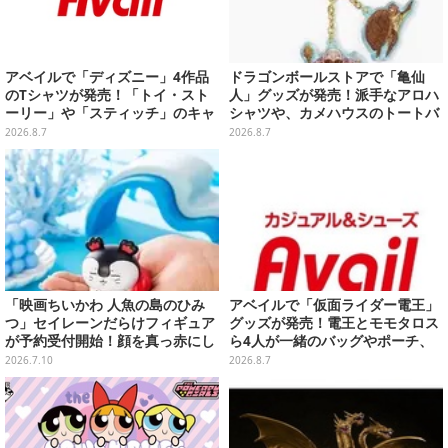
アベイルで「ディズニー」4作品
ドラゴンボールストアで「亀仙
のTシャツが発売！「トイ・スト
人」グッズが発売！派手なアロハ
ーリー」や「スティッチ」のキャ
シャツや、カメハウスのトートバ
ラを刺しゅうでデザイン
ッグなど夏らしいアイテムがズラ
2026.8.7
2026.8.7
リ
「映画ちいかわ 人魚の島のひみ
アベイルで「仮面ライダー電王」
つ」セイレーンだらけフィギュア
グッズが発売！電王とモモタロス
が予約受付開始！顔を真っ赤にし
ら4人が一緒のバッグやポーチ、
て口を塞ぐ姿など全6種
収納ボックスも
2026.7.10
2026.8.7