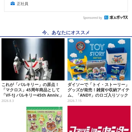
正社員
Sponsored by
今、あなたにオススメ
これが「バルキリー」の原点！
ダイソーで「トイ・ストーリー」
「マクロス」45周年商品として
グッズが発売！雑貨や収納アイテ
「VF-1J バルキリー45th Anniv.」
ム、「ANDY」のロゴ入りソック
が予約開始
スは文字から彼の成長を感じられ
2026.8.3
2026.7.15
るデザイン