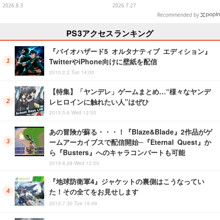
なども揃った全4種
2026.8.3
2026.7.27
Recommended by
PS3アクセスランキング
『バイオハザード5 オルタナティブ エディション』
TwitterやiPhone向けに壁紙を配信
2010.2.2 Tue 14:00
【特集】「ヤンデレ」ゲームまとめ…“様々なヤンデ
レヒロインに触れたい人”はぜひ
2015.5.6 Wed 12:00
あの冒険が蘇る・・・！『Blaze&Blade』2作品がゲ
ームアーカイブスで配信開始─『Eternal Quest』か
ら『Busters』へのキャラコンバートも可能
2019.8.28 Wed 12:50
『地球防衛軍4』ジャケットの裏側はこうなってい
た！その全てをお見せします
2013.7.30 Tue 15:49