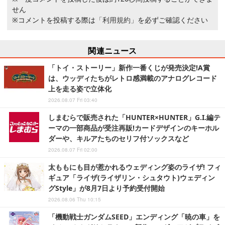
せん
※コメントを投稿する際は
「利用規約」
を必ずご確認ください
関連ニュース
「トイ・ストーリー」新作一番くじが発売決定!A賞
は、ウッディたちがレトロ感満載のアナログレコード
上を走る姿で立体化
2026.08.07 Fri 03:40
しまむらで販売された「HUNTER×HUNTER」G.I.編テ
ーマの一部商品が受注再販!カードデザインのキーホル
ダーや、キルアたちのセリフ付ソックスなど
2026.08.07 Fri 02:00
太ももにも目が惹かれるウェディング姿のライザ! フィ
ギュア「ライザ(ライザリン・シュタウト)ウェディン
グStyle」が8月7日より予約受付開始
2026.08.06 Thu 10:15
「機動戦士ガンダムSEED」エンディング「暁の車」を