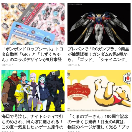
になる…」も
「ボンボンドロップシール」トヨ
プレバンで「RGガンプラ」9商品
タ自動車「GR」と「しずくちゃ
が抽選販売！ガンダムW系6種か
ん」のコラボデザインが9月末登
ら、「ゴッド」「シャイニング」
場！くま吉らも描かれた全4柄
まで
2026.8.1
2026.8.6
海辺で号泣し、ナイトシティで打
「くまのプーさん」100周年記念
ちのめされ、田んぼに癒される！
の一番くじ発表！目玉のA賞は、
この夏一気見したいゲーム原作の
物語のページが優しく光る「ブッ