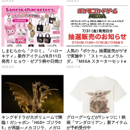
名作アニメ10選を一挙紹介【特
クシェイプドライト」
2026.8.8
2026.8.3
集】
しまむらから「クロミ」「ハロー
人気の『ポケカ』抽選販売がゲオ
キティ」新作アイテムが8月11日
で実施中！「ストームエメラル
発売！ヒョウ・ゼブラ柄や日焼け
ダ」「MEGA スターターセットe
デザインの可愛い雑貨・アパレル
x」各種の全4商品
2026.8.6
2026.7.14
など多数
キングギドラが大ボリュームで降
グローグーなどがTシャツに！映
臨！ガシャポン「HGD+ ゴジラ0
画「マンダロリアン」新アイテム
5」が再販―メカゴジラ、メガロ
が予約受付中