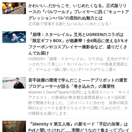
かわいい…だからこそ、いじめたくなる。正式版リリ
ースの『パルワールド』プレイヤーに訊く“キュートア
グレッション×パル”の底知れぬ魅力とは
正式版で登場する新たなパルもいじめたくなる！
『崩壊：スターレイル』爻光とUGREENのコラボは
「限定ギフトBOX」が超豪華！全6商品に使える5％オ
フクーポンやコスプレイヤー撮影会など、盛りだくさ
んでお届け
UGREEN×『崩壊：スターレイル』コラボは、爻光がデザイ
ンされていて美しい！モバイルバッテリーや急速充電器な
ど、ゲームと一緒に使いたいデバイスがてんこ盛り
若手抜擢の環境で学んだこと――アプリボットの運営
プロデューサーが語る「巻き込み力」の重要性
4GamerとGame*Sparkの合同による就活イベント「キャリ
アクエスト」の第4回が東京都立産業貿易センター浜松町
館で開催されました。このイベントに合わせ、自身の就活
時のエピソードを若手クリエイターに聞いてみたので、そ
の模様をお届けします。
『Identity V 第五人格』の新モード「手記の加筆」は
PvEと聞いたけれど……実際どうなの？集まってプレイ