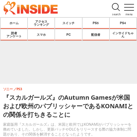
search
menu
アクセス
ホーム
スイッチ
PS5
PS4
ランキング
読者
インサイドちゃ
スマホ
PC
配信者
アンケート
ん
ソニー
PS3
『スカルガールズ』のAutumn Gamesが米国
および欧州のパブリッシャーであるKONAMIと
の関係を打ちきることに
家庭版用『スカルガールズ』は、米国と欧州ではKONAMIがパブリッシャーを
務めていました。しかし、更新パッチやDLCをリリースする際の協力体制に問
題があり、その関係を解消することとなったようです。