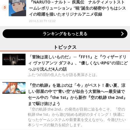
『NARUTO－ナルト－ 疾風伝 ナルティメットスト
ームレボリューション』“暁”誕生の秘密やうちはシス
イの暗躍を描いたオリジナルアニメ収録
2014.5.30 Fri 12:02
ランキングをもっと見る
トピックス
「冒険は楽しいものだ」 ─『FF11』と『ウィザードリ
ィ ヴァリアンツ ダフネ』、"優しくないRPG"の沼にど
っぷり沈んだ4人の話
ふたつの沼の住人たちが語る奥深さとは。
『空の軌跡』を遊ぶのは「今」がベスト！暑い夏、涼
しい部屋の中で“青い空”が似合う大冒険へ―最安値で
セール中の『the 1st』から新作『空の軌跡 the 2nd』
まで駆け抜けよう
『空の軌跡 the 2nd』の発売が目前に迫る今こそ、『空の
軌跡 the 1st』から遊び始める絶好のタイミング！ 快適に
なったゲームシステムや新要素を交えながら、今遊びたい
本シリーズの魅力を紹介します。