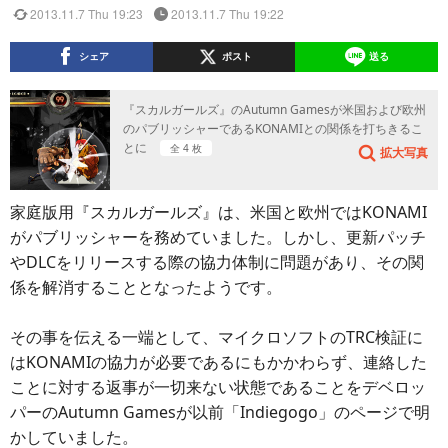
2013.11.7 Thu 19:23
2013.11.7 Thu 19:22
シェア
ポスト
送る
『スカルガールズ』のAutumn Gamesが米国および欧州
のパブリッシャーであるKONAMIとの関係を打ちきるこ
とに
全 4 枚
拡大写真
家庭版用『スカルガールズ』は、米国と欧州ではKONAMI
がパブリッシャーを務めていました。しかし、更新パッチ
やDLCをリリースする際の協力体制に問題があり、その関
係を解消することとなったようです。
その事を伝える一端として、マイクロソフトのTRC検証に
はKONAMIの協力が必要であるにもかかわらず、連絡した
ことに対する返事が一切来ない状態であることをデベロッ
パーのAutumn Gamesが以前「Indiegogo」のページで明
かしていました。