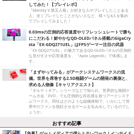
してみた！【プレイレポ】
『Identity V 第五人格』が好きな人やプレイしたことある
人、全くプレイしたことがない人など、様々な4人を集め
てプレイしてみました！
0.03msの圧倒的応答速度やリフレッシュレートで勝ち
にこだわる！鮮やかなQD-OLEDパネル搭載のGigaCry
sta「EX-GDQ271UEL」はFPSゲーマー注目の武器
「EX-GDQ271UEL」の魅力であるQD-OLEDパネルの圧倒的
な見やすさや応答速度を、『Apex Legends』で体感しま
す。
「まずやってみる」がアークシステムワークスの流
儀。世界を席巻する2.5D格闘ゲームの開発の裏側と、
求める人物像【キャリアクエスト】
『ギルティギア』シリーズなどで知られ、世界的な格闘ゲ
ーム大会「EVO」でも圧倒的な存在感を放つアークシステ
ムワークス。同社はどのような組織体制で、いかにして世
界中のファンを熱狂させるゲームを生み出しているのでし
ょうか。
おすすめ記事
【急募】ゲームメディアで僕らとテレワーク！インサイド