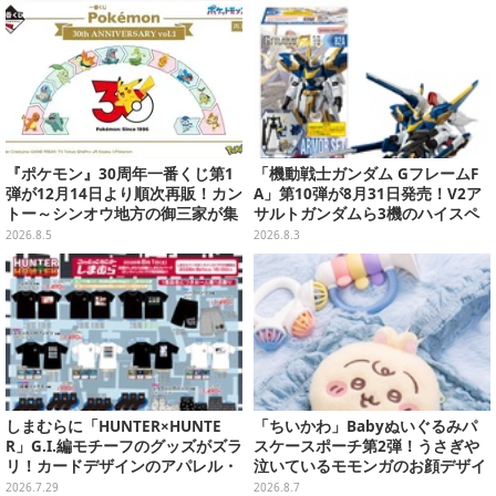
『ポケモン』30周年一番くじ第1
「機動戦士ガンダム GフレームF
弾が12月14日より順次再販！カン
A」第10弾が8月31日発売！V2ア
トー～シンオウ地方の御三家が集
サルトガンダムら3機のハイスペ
まった時計、ぬいぐるみなど記念
ック可動フィギュア
2026.8.5
2026.8.3
グッズ盛りだくさん
しまむらに「HUNTER×HUNTE
「ちいかわ」Babyぬいぐるみパ
R」G.I.編モチーフのグッズがズラ
スケースポーチ第2弾！うさぎや
リ！カードデザインのアパレル・
泣いているモモンガのお顔デザイ
雑貨、ゴレイヌの「オレが3人分
ン全4種が8月下旬プライズ展開
2026.7.29
2026.8.7