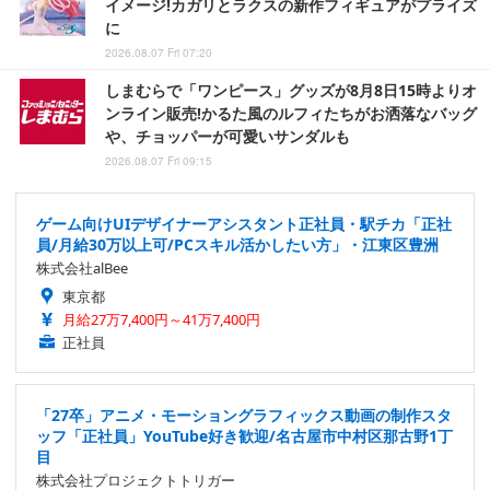
イメージ!カガリとラクスの新作フィギュアがプライズ
に
2026.08.07 Fri 07:20
しまむらで「ワンピース」グッズが8月8日15時よりオ
ンライン販売!かるた風のルフィたちがお洒落なバッグ
や、チョッパーが可愛いサンダルも
2026.08.07 Fri 09:15
ゲーム向けUIデザイナーアシスタント正社員・駅チカ「正社
員/月給30万以上可/PCスキル活かしたい方」・江東区豊洲
株式会社alBee
東京都
月給27万7,400円～41万7,400円
正社員
「27卒」アニメ・モーショングラフィックス動画の制作スタ
ッフ「正社員」YouTube好き歓迎/名古屋市中村区那古野1丁
目
株式会社プロジェクトトリガー