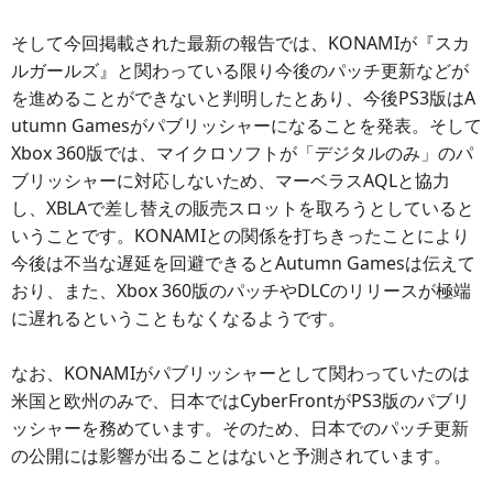
そして今回掲載された最新の報告では、KONAMIが『スカ
ルガールズ』と関わっている限り今後のパッチ更新などが
を進めることができないと判明したとあり、今後PS3版はA
utumn Gamesがパブリッシャーになることを発表。そして
Xbox 360版では、マイクロソフトが「デジタルのみ」のパ
ブリッシャーに対応しないため、マーベラスAQLと協力
し、XBLAで差し替えの販売スロットを取ろうとしていると
いうことです。KONAMIとの関係を打ちきったことにより
今後は不当な遅延を回避できるとAutumn Gamesは伝えて
おり、また、Xbox 360版のパッチやDLCのリリースが極端
に遅れるということもなくなるようです。
なお、KONAMIがパブリッシャーとして関わっていたのは
米国と欧州のみで、日本ではCyberFrontがPS3版のパブリ
ッシャーを務めています。そのため、日本でのパッチ更新
の公開には影響が出ることはないと予測されています。