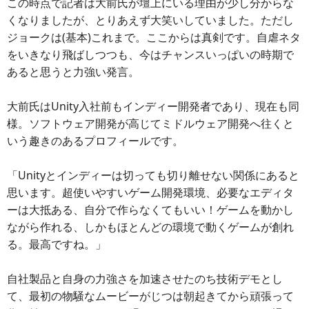
この時点で記者は大前氏が壇上にいる理由が少し分からな
くなりましたが、とりあえず大笑いしていました。ただし
ジョークは(基本)これまで。ここからは真剣です。自虐ネタ
をいきなり飛ばしつつも、今はチャンスいっぱいの時期で
あると思うと力強い発言。
大前氏はUnity入社前もインディー開発者であり、現在も同
様。ソフトウェア開発が高じてミドルウェア開発へ往くと
いう趣きのあるプロフィールです。
「Unityとインディーは切っても切り離せない関係にあると
思います。超使いやすいゲーム開発環境、必要なエディタ
ーは大抵ある、自分で作らなくてもいい！ゲームを動かし
ながら作れる、しかもほとんどの環境で動くゲームが創れ
る。最高ですね。」
自社製品と自身の力強さを加速させたのち技術デモとし
て、最初の物騒なムービーがじつは朝起きてから頑張って