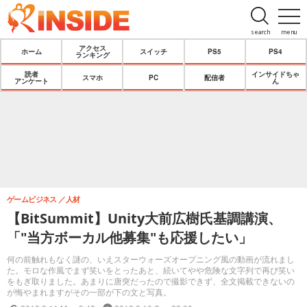
search
menu
アクセス
ホーム
スイッチ
PS5
PS4
ランキング
読者
インサイドちゃ
スマホ
PC
配信者
アンケート
ん
ゲームビジネス
人材
【BitSummit】Unity大前広樹氏基調講演、
「"当方ボーカル他募集"も応援したい」
何の前触れもなく謎の、いえスターウォーズオープニング風の動画が流れまし
た。モロな作風でまず笑いをとったあと、続いてやや危険な文字列で再び笑い
をもぎ取りました。あまりに唐突だったので撮影できず、全文掲載できないの
が悔やまれますがその一部が下の文と写真。