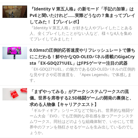
『Identity V 第五人格』の新モード「手記の加筆」は
PvEと聞いたけれど……実際どうなの？集まってプレイ
してみた！【プレイレポ】
『Identity V 第五人格』が好きな人やプレイしたことある
人、全くプレイしたことがない人など、様々な4人を集め
てプレイしてみました！
0.03msの圧倒的応答速度やリフレッシュレートで勝ち
にこだわる！鮮やかなQD-OLEDパネル搭載のGigaCry
sta「EX-GDQ271UEL」はFPSゲーマー注目の武器
「EX-GDQ271UEL」の魅力であるQD-OLEDパネルの圧倒的
な見やすさや応答速度を、『Apex Legends』で体感しま
す。
「まずやってみる」がアークシステムワークスの流
儀。世界を席巻する2.5D格闘ゲームの開発の裏側と、
求める人物像【キャリアクエスト】
『ギルティギア』シリーズなどで知られ、世界的な格闘ゲ
ーム大会「EVO」でも圧倒的な存在感を放つアークシステ
ムワークス。同社はどのような組織体制で、いかにして世
界中のファンを熱狂させるゲームを生み出しているのでし
ょうか。