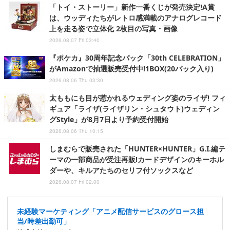
「トイ・ストーリー」新作一番くじが発売決定!A賞
は、ウッディたちがレトロ感満載のアナログレコード
上を走る姿で立体化 2枚目の写真・画像
2026.08.07 Fri 03:40
『ポケカ』30周年記念パック「30th CELEBRATION」
がAmazonで抽選販売受付中!1BOX(20パック入り)
2026.08.06 Thu 03:30
太ももにも目が惹かれるウェディング姿のライザ! フィ
ギュア「ライザ(ライザリン・シュタウト)ウェディン
グStyle」が8月7日より予約受付開始
2026.08.06 Thu 10:15
しまむらで販売された「HUNTER×HUNTER」G.I.編テ
ーマの一部商品が受注再販!カードデザインのキーホル
ダーや、キルアたちのセリフ付ソックスなど
2026.08.07 Fri 02:00
未経験マーケティング「アニメ配信サービスのグロース担
当/時差出勤可」