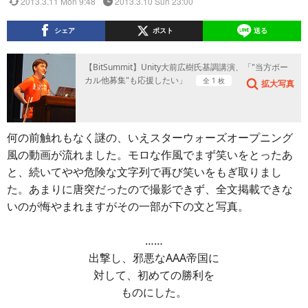
2013.3.11 Mon 9:48
2013.3.10 Sun 23:00
シェア
ポスト
送る
【BitSummit】Unity大前広樹氏基調講演、「"当方ボー
カル他募集"も応援したい」
全 1 枚
拡大写真
何の前触れもなく謎の、いえスターウォーズオープニング
風の動画が流れました。モロな作風でまず笑いをとったあ
と、続いてやや危険な文字列で再び笑いをもぎ取りまし
た。あまりに唐突だったので撮影できず、全文掲載できな
いのが悔やまれますがその一部が下の文と写真。
……
出撃し、邪悪なAAA帝国に
対して、初めての勝利を
ものにした。