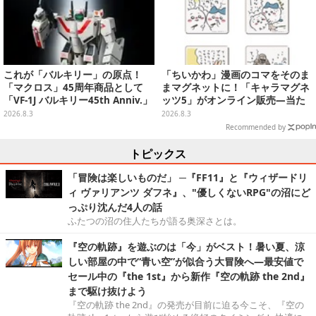
これが「バルキリー」の原点！
「ちいかわ」漫画のコマをそのま
「マクロス」45周年商品として
まマグネットに！「キャラマグネ
「VF-1J バルキリー45th Anniv.」
ッツ5」がオンライン販売―当た
が予約開始
ったらラッキーなレア3種も
2026.8.3
2026.8.3
Recommended by
トピックス
「冒険は楽しいものだ」 ─『FF11』と『ウィザードリ
ィ ヴァリアンツ ダフネ』、"優しくないRPG"の沼にど
っぷり沈んだ4人の話
ふたつの沼の住人たちが語る奥深さとは。
『空の軌跡』を遊ぶのは「今」がベスト！暑い夏、涼
しい部屋の中で“青い空”が似合う大冒険へ―最安値で
セール中の『the 1st』から新作『空の軌跡 the 2nd』
まで駆け抜けよう
『空の軌跡 the 2nd』の発売が目前に迫る今こそ、『空の