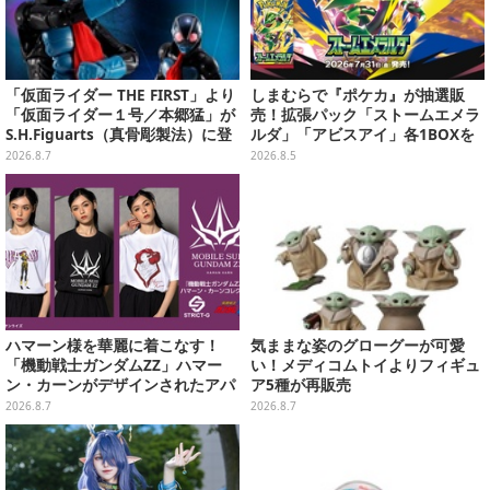
「仮面ライダー THE FIRST」より
しまむらで『ポケカ』が抽選販
「仮面ライダー１号／本郷猛」が
売！拡張パック「ストームエメラ
S.H.Figuarts（真骨彫製法）に登
ルダ」「アビスアイ」各1BOXを
場！8月18日より予約受付開始
ラインナップ
2026.8.7
2026.8.5
ハマーン様を華麗に着こなす！
気ままな姿のグローグーが可愛
「機動戦士ガンダムZZ」ハマー
い！メディコムトイよりフィギュ
ン・カーンがデザインされたアパ
ア5種が再販売
レルが販売
2026.8.7
2026.8.7