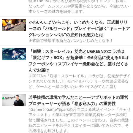
軌跡 the 1st』から遊び始める絶好のタイミング！ 快適に
なったゲームシステムや新要素を交えながら、今遊びたい
本シリーズの魅力を紹介します。
かわいい…だからこそ、いじめたくなる。正式版リリ
ースの『パルワールド』プレイヤーに訊く“キュートア
グレッション×パル”の底知れぬ魅力とは
正式版で登場する新たなパルもいじめたくなる！
『崩壊：スターレイル』爻光とUGREENのコラボは
「限定ギフトBOX」が超豪華！全6商品に使える5％オ
フクーポンやコスプレイヤー撮影会など、盛りだくさ
んでお届け
UGREEN×『崩壊：スターレイル』コラボは、爻光がデザイ
ンされていて美しい！モバイルバッテリーや急速充電器な
ど、ゲームと一緒に使いたいデバイスがてんこ盛り
若手抜擢の環境で学んだこと――アプリボットの運営
プロデューサーが語る「巻き込み力」の重要性
4GamerとGame*Sparkの合同による就活イベント「キャリ
アクエスト」の第4回が東京都立産業貿易センター浜松町
館で開催されました。このイベントに合わせ、自身の就活
時のエピソードを若手クリエイターに聞いてみたので、そ
の模様をお届けします。