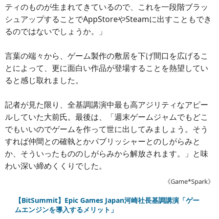
ティのものが生まれてきているので、これを一段階ブラッ
シュアップすることでAppStoreやSteamに出すこともでき
るのではないでしょうか。」
言葉の端々から、ゲーム製作の敷居を下げ間口を広げるこ
とによって、更に面白い作品が登場することを熱望してい
ると感じ取れました。
記者が見た限り、全基調講演中最も高アジリティなアピー
ルしていた大前氏。最後は、「週末ゲームジャムでもどこ
でもいいのでゲームを作って世に出してみましょう。そう
すれば仲間との確執とかパブリッシャーとのしがらみと
か、そういったもののしがらみから解放されます。」と味
わい深い締めくくりでした。
《Game*Spark》
【BitSummit】Epic Games Japan河崎社長基調講演「ゲー
ムエンジンを導入するメリット」