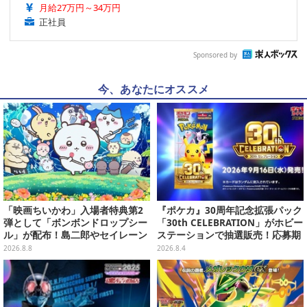
月給27万円～34万円
正社員
Sponsored by
今、あなたにオススメ
「映画ちいかわ」入場者特典第2
『ポケカ』30周年記念拡張パック
弾として「ボンボンドロップシー
「30th CELEBRATION」がホビー
ル」が配布！島二郎やセイレーン
ステーションで抽選販売！応募期
はもちろん、人魚のウロコまで…
間は8月6日23時59分まで
2026.8.8
2026.8.4