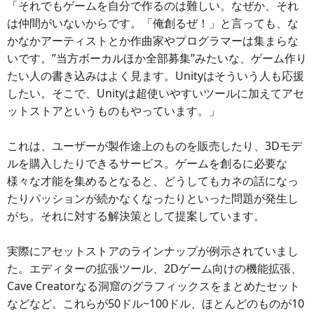
「それでもゲームを自分で作るのは難しい。なぜか、それ
は仲間がいないからです。「俺創るぜ！」と言っても、な
かなかアーティストとか作曲家やプログラマーは集まらな
いです。”当方ボーカルほか全部募集”みたいな、ゲーム作り
たい人の書き込みはよく見ます。Unityはそういう人も応援
したい。そこで、Unityは超使いやすいツールに加えてアセ
ットストアというものもやっています。」
これは、ユーザーが製作途上のものを販売したり、3Dモデ
ルを購入したりできるサービス。ゲームを創るに必要な
様々な才能を集めるとなると、どうしてもカネの話になっ
たりパッションが続かなくなったりといった問題が発生し
がち。それに対する解決策として提案しています。
実際にアセットストアのラインナップが例示されていまし
た。エディターの拡張ツール、2Dゲーム向けの機能拡張、
Cave Creatorなる洞窟のグラフィックスをまとめたセット
などなど。これらが50ドル~100ドル、ほとんどのものが10