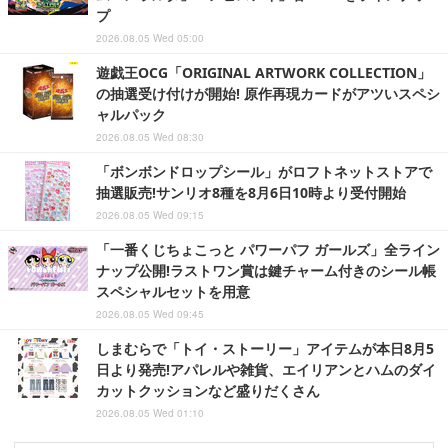
プ
2026.08.05 Wed 05:00
遊戯王OCG「ORIGINAL ARTWORK COLLECTION」
の抽選受け付けが開始! 原作再現カードがアツいスペシ
ャルパック
2026.08.05 Wed 08:30
「ボンボンドロップシール」がロフトネットストアで
抽選販売!サンリオ8種を8月6日10時より受付開始
2026.08.05 Wed 09:15
「一番くじちょこっと パワーパフ ガールズ」全ライン
ナップ公開!ラストワン賞は鍵チャーム付きのシール帳
スペシャルセットを用意
2026.08.05 Wed 09:45
しまむらで「トイ・ストーリー」アイテムが本日8月5
日より発売!アパレルや雑貨、エイリアンとハムのダイ
カットクッションなど盛りだくさん
2026.08.05 Wed 01:10