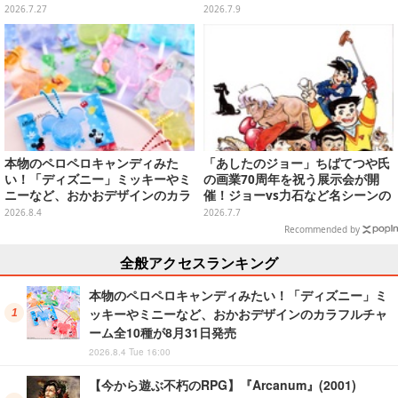
げる」のコマンドウィンドウが投
ッピングや”花火打ち上げ”まで盛
2026.7.27
2026.7.9
稿
り沢山
本物のペロペロキャンディみた
「あしたのジョー」ちばてつや氏
い！「ディズニー」ミッキーやミ
の画業70周年を祝う展示会が開
ニーなど、おかおデザインのカラ
催！ジョーvs力石など名シーンの
フルチャーム全10種が8月31日発
版画を買える
2026.8.4
2026.7.7
売
Recommended by
全般アクセスランキング
本物のペロペロキャンディみたい！「ディズニー」ミ
ッキーやミニーなど、おかおデザインのカラフルチャ
ーム全10種が8月31日発売
2026.8.4 Tue 16:00
【今から遊ぶ不朽のRPG】『Arcanum』(2001)