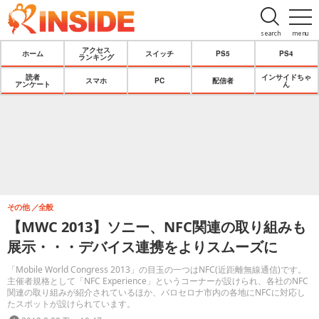
search
menu
アクセス
ホーム
スイッチ
PS5
PS4
ランキング
読者
インサイドちゃ
スマホ
PC
配信者
アンケート
ん
その他
全般
【MWC 2013】ソニー、NFC関連の取り組みも
展示・・・デバイス連携をよりスムーズに
「Mobile World Congress 2013」の目玉の一つはNFC(近距離無線通信)です。
主催者規格として「NFC Experience」というコーナーが設けられ、各社のNFC
関連の取り組みが紹介されているほか、バロセロナ市内の各地にNFCに対応し
たスポットが設けられています。