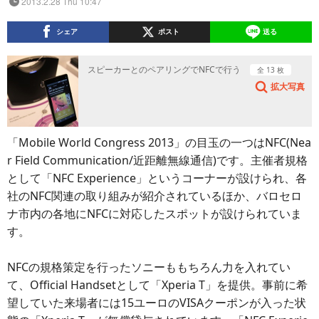
2013.2.28 Thu 10:47
シェア
ポスト
送る
スピーカーとのペアリングでNFCで行う
全 13 枚
拡大写真
「Mobile World Congress 2013」の目玉の一つはNFC(Nea
r Field Communication/近距離無線通信)です。主催者規格
として「NFC Experience」というコーナーが設けられ、各
社のNFC関連の取り組みが紹介されているほか、バロセロ
ナ市内の各地にNFCに対応したスポットが設けられていま
す。
NFCの規格策定を行ったソニーももちろん力を入れてい
て、Official Handsetとして「Xperia T」を提供。事前に希
望していた来場者には15ユーロのVISAクーポンが入った状