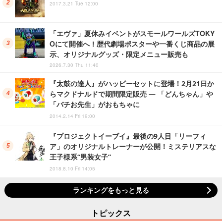
2017.3.21 Tue 12:00
「エヴァ」夏休みイベントがスモールワールズTOKY
Oにて開催へ！歴代劇場ポスターや一番くじ商品の展
示、オリジナルグッズ・限定メニュー販売も
2026.7.30 Thu 11:40
『太鼓の達人』がハッピーセットに登場！2月21日か
らマクドナルドで期間限定販売 ― 「どんちゃん」や
「バチお先生」がおもちゃに
2014.2.14 Fri 19:00
『プロジェクトイーブイ』最後の9人目「リーフィ
ア」のオリジナルトレーナーが公開！ミステリアスな
王子様系“男装女子”
2018.8.10 Fri 14:05
ランキングをもっと見る
トピックス