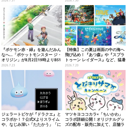
2・日曜アニメ劇場で放送！
商品の展示、オリジナルグッズ・
2026.7.31
2026.7.30
限定メニュー販売も
『ポケモン赤・緑』を遊んだみん
【特集】この夏は画面の中の海へ
なへ…「ポケットモンスター ジ・
飛び込め！『あつ森』や『スプラ
オリジン」が8月2日19時よりBS1
トゥーン レイダース』など、猛暑
2・日曜アニメ劇場で放送決定！
を忘れて遊びたい“海ゲー”おすす
2026.7.23
2026.7.20
め5選
ジェラートピケが『ドラクエ』と
マツキヨココカラ×「ちいかわ」
コラボか！？公式Xよりスライム
コラボ詳細公開！オリジナルグッ
や、なじみ深い「たたかう」「に
ズの配布・販売に加えて、店舗ラ