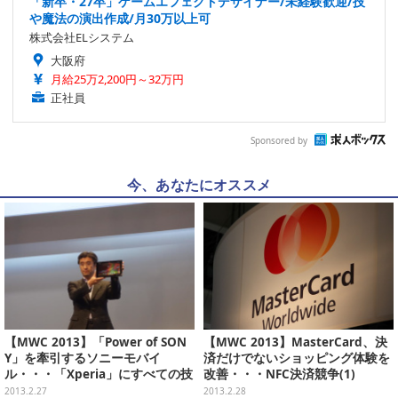
「新卒・27卒」ゲームエフェクトデザイナー/未経験歓迎/技
や魔法の演出作成/月30万以上可
株式会社ELシステム
大阪府
月給25万2,200円～32万円
正社員
Sponsored by
今、あなたにオススメ
【MWC 2013】「Power of SON
【MWC 2013】MasterCard、決
Y」を牽引するソニーモバイ
済だけでないショッピング体験を
ル・・・「Xperia」にすべての技
改善・・・NFC決済競争(1)
術を結集
2013.2.27
2013.2.28