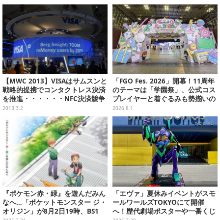
【MWC 2013】VISAはサムスンと
「FGO Fes. 2026」開幕！11周年
戦略的提携でコンタクトレス決済
のテーマは「学園祭」、公式コス
を推進・・・・・・NFC決済競争
プレイヤーと着ぐるみも勢揃いの
(2)
カルデア学園はお祭り一色
2013.3.2
2026.8.1
『ポケモン赤・緑』を遊んだみん
「エヴァ」夏休みイベントがスモ
なへ…「ポケットモンスター ジ・
ールワールズTOKYOにて開催
オリジン」が8月2日19時、BS1
へ！歴代劇場ポスターや一番くじ