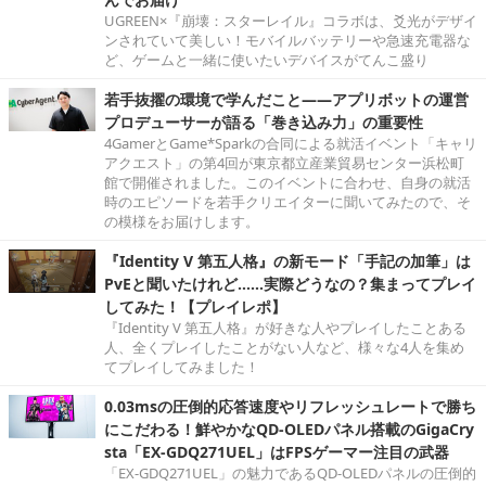
UGREEN×『崩壊：スターレイル』コラボは、爻光がデザイ
ンされていて美しい！モバイルバッテリーや急速充電器な
ど、ゲームと一緒に使いたいデバイスがてんこ盛り
若手抜擢の環境で学んだこと――アプリボットの運営
プロデューサーが語る「巻き込み力」の重要性
4GamerとGame*Sparkの合同による就活イベント「キャリ
アクエスト」の第4回が東京都立産業貿易センター浜松町
館で開催されました。このイベントに合わせ、自身の就活
時のエピソードを若手クリエイターに聞いてみたので、そ
の模様をお届けします。
『Identity V 第五人格』の新モード「手記の加筆」は
PvEと聞いたけれど……実際どうなの？集まってプレイ
してみた！【プレイレポ】
『Identity V 第五人格』が好きな人やプレイしたことある
人、全くプレイしたことがない人など、様々な4人を集め
てプレイしてみました！
0.03msの圧倒的応答速度やリフレッシュレートで勝ち
にこだわる！鮮やかなQD-OLEDパネル搭載のGigaCry
sta「EX-GDQ271UEL」はFPSゲーマー注目の武器
「EX-GDQ271UEL」の魅力であるQD-OLEDパネルの圧倒的