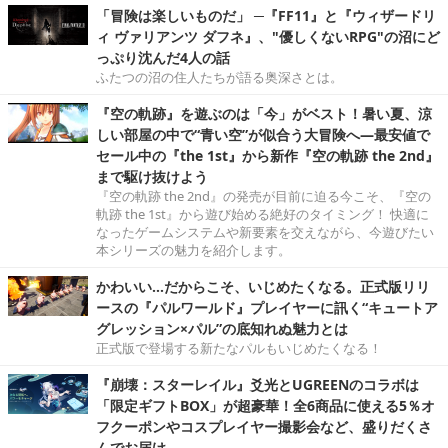
「冒険は楽しいものだ」 ─『FF11』と『ウィザードリ
ィ ヴァリアンツ ダフネ』、"優しくないRPG"の沼にど
っぷり沈んだ4人の話
ふたつの沼の住人たちが語る奥深さとは。
『空の軌跡』を遊ぶのは「今」がベスト！暑い夏、涼
しい部屋の中で“青い空”が似合う大冒険へ―最安値で
セール中の『the 1st』から新作『空の軌跡 the 2nd』
まで駆け抜けよう
『空の軌跡 the 2nd』の発売が目前に迫る今こそ、『空の
軌跡 the 1st』から遊び始める絶好のタイミング！ 快適に
なったゲームシステムや新要素を交えながら、今遊びたい
本シリーズの魅力を紹介します。
かわいい…だからこそ、いじめたくなる。正式版リリ
ースの『パルワールド』プレイヤーに訊く“キュートア
グレッション×パル”の底知れぬ魅力とは
正式版で登場する新たなパルもいじめたくなる！
『崩壊：スターレイル』爻光とUGREENのコラボは
「限定ギフトBOX」が超豪華！全6商品に使える5％オ
フクーポンやコスプレイヤー撮影会など、盛りだくさ
んでお届け