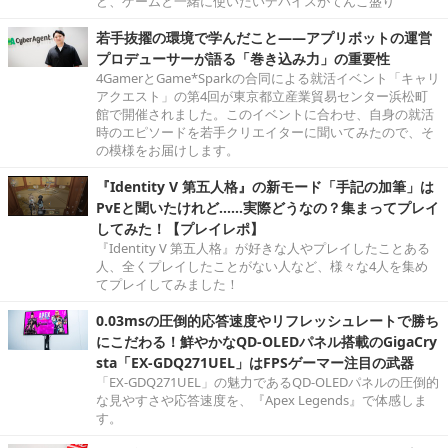
ど、ゲームと一緒に使いたいデバイスがてんこ盛り
若手抜擢の環境で学んだこと――アプリボットの運営
プロデューサーが語る「巻き込み力」の重要性
4GamerとGame*Sparkの合同による就活イベント「キャリ
アクエスト」の第4回が東京都立産業貿易センター浜松町
館で開催されました。このイベントに合わせ、自身の就活
時のエピソードを若手クリエイターに聞いてみたので、そ
の模様をお届けします。
『Identity V 第五人格』の新モード「手記の加筆」は
PvEと聞いたけれど……実際どうなの？集まってプレイ
してみた！【プレイレポ】
『Identity V 第五人格』が好きな人やプレイしたことある
人、全くプレイしたことがない人など、様々な4人を集め
てプレイしてみました！
0.03msの圧倒的応答速度やリフレッシュレートで勝ち
にこだわる！鮮やかなQD-OLEDパネル搭載のGigaCry
sta「EX-GDQ271UEL」はFPSゲーマー注目の武器
「EX-GDQ271UEL」の魅力であるQD-OLEDパネルの圧倒的
な見やすさや応答速度を、『Apex Legends』で体感しま
す。