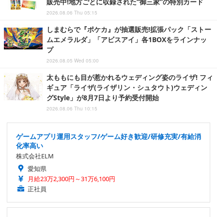
販売中!地方ごとに収録された“御三家”の特別カード
2026.08.06 Thu 05:15
しまむらで『ポケカ』が抽選販売!拡張パック「ストー
ムエメラルダ」「アビスアイ」各1BOXをラインナッ
プ
2026.08.05 Wed 05:00
太ももにも目が惹かれるウェディング姿のライザ! フィ
ギュア「ライザ(ライザリン・シュタウト)ウェディン
グStyle」が8月7日より予約受付開始
2026.08.06 Thu 10:15
ゲームアプリ運用スタッフ/ゲーム好き歓迎/研修充実/有給消
化率高い
株式会社ELM
愛知県
月給23万2,300円～31万6,100円
正社員