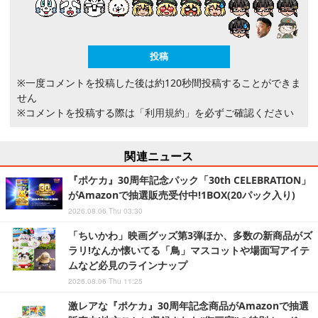
※一度コメントを投稿した後は約120秒間投稿することができま
せん
※コメントを投稿する際は
「利用規約」
を必ずご確認ください
関連ニュース
『ポケカ』30周年記念パック「30th CELEBRATION」
がAmazonで抽選販売受付中!1BOX(20パック入り)
2026.08.06 Thu 03:30
「ちいかわ」映画グッズ第3弾ほか、多数の新商品がズ
ラリ!なんか懐いてる「鳥」マスコットや場面写アイテ
ムなど必見のラインナップ
2026.08.06 Thu 11:25
激レアな『ポケカ』30周年記念商品がAmazonで抽選