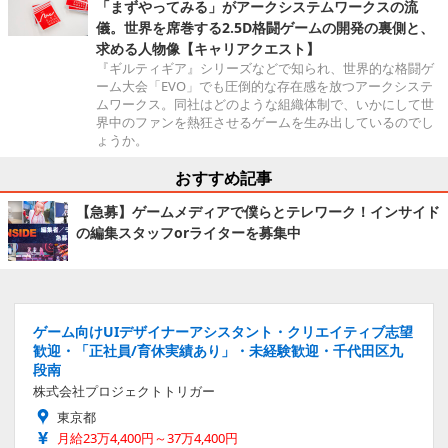
「まずやってみる」がアークシステムワークスの流
儀。世界を席巻する2.5D格闘ゲームの開発の裏側と、
求める人物像【キャリアクエスト】
『ギルティギア』シリーズなどで知られ、世界的な格闘ゲ
ーム大会「EVO」でも圧倒的な存在感を放つアークシステ
ムワークス。同社はどのような組織体制で、いかにして世
界中のファンを熱狂させるゲームを生み出しているのでし
ょうか。
おすすめ記事
【急募】ゲームメディアで僕らとテレワーク！インサイド
の編集スタッフorライターを募集中
ゲーム向けUIデザイナーアシスタント・クリエイティブ志望
歓迎・「正社員/育休実績あり」・未経験歓迎・千代田区九
段南
株式会社プロジェクトトリガー
東京都
月給23万4,400円～37万4,400円