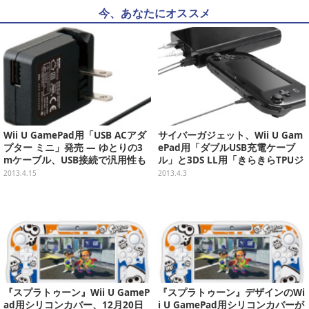
今、あなたにオススメ
Wii U GamePad用「USB ACアダ
サイバーガジェット、Wii U Gam
プター ミニ」発売 ― ゆとりの3
ePad用「ダブルUSB充電ケーブ
mケーブル、USB接続で汎用性も
ル」と3DS LL用「きらきらTPUジ
確保
ャケット」発売
2013.4.15
2013.4.3
『スプラトゥーン』Wii U GameP
『スプラトゥーン』デザインのWi
ad用シリコンカバー、12月20日
i U GamePad用シリコンカバーが