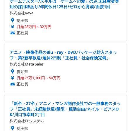
ゲームテスター/スキルは「ゲームへの愛」のみ!未経験者専
用の採用枠あり/年間休日125日/ゼロから育成/面接1回
株式会社Reve
埼玉県
月給28万円～32万円
正社員
アニメ・映像作品のBlu・ray・DVDパッケージ封入スタッ
フ・第2新卒歓迎/週休2日制「正社員・社会保険完備」
株式会社Meta Sales
愛知県
月給25万1,100円～50万円
正社員
「新卒・27卒」アニメ・マンガ制作会社での一般事務スタッ
フ「正社員」未経験歓迎/髪型・服装自由/ネイル・ピアスO
K/川口市幸町2丁目
株式会社ELシステム
埼玉県