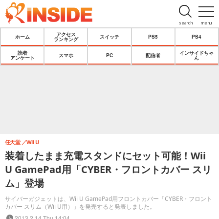
search
menu
アクセス
ホーム
スイッチ
PS5
PS4
ランキング
読者
インサイドちゃ
スマホ
PC
配信者
アンケート
ん
任天堂
Wii U
装着したまま充電スタンドにセット可能！Wii
U GamePad用「CYBER・フロントカバー スリ
ム」登場
サイバーガジェットは、Wii U GamePad用フロントカバー「CYBER・フロント
カバー スリム（Wii U用）」を発売すると発表しました。
2013.2.14 Thu 14:04