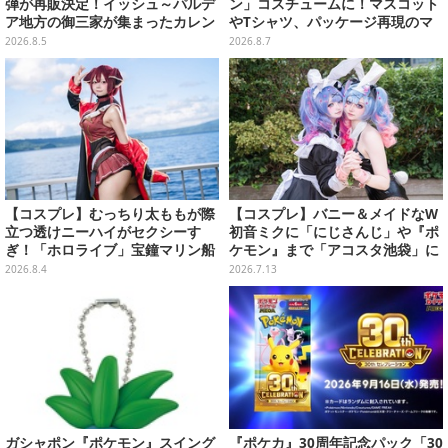
弾が再販決定！イッシュ～パルデ
ン」コスチュームに！マスコット
ア地方の御三家が集まったカレン
やTシャツ、パッケージ再現のマ
ダー、ぬいぐるみなど記念グッズ
グネットなど全5アイテム
2026.8.5
2026.8.7
盛りだくさん
【コスプレ】むっちり太ももが際
【コスプレ】バニー＆メイドなW
立つ透けニーハイがセクシーす
初音ミクに「にじさんじ」や『ポ
ぎ！「ホロライブ」宝鐘マリン船
ケモン』まで「アコスタ池袋」に
長が反則級の可愛いへそ出し姿で
集った美麗レイヤー13選【写真60
2026.8.4
2026.7.13
魅せる【写真8枚】
枚】
ガシャポン『ポケモン』スイング
『ポケカ』30周年記念パック「30