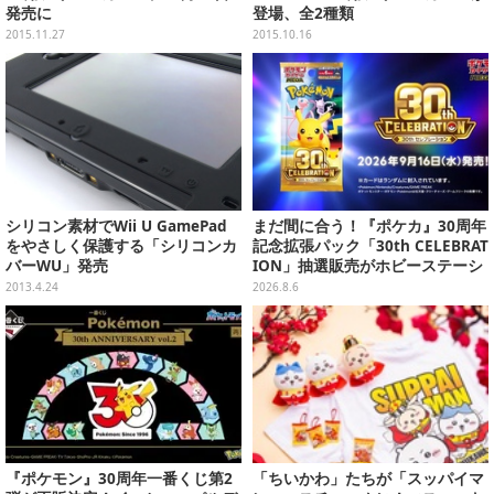
発売に
登場、全2種類
2015.11.27
2015.10.16
シリコン素材でWii U GamePad
まだ間に合う！『ポケカ』30周年
をやさしく保護する「シリコンカ
記念拡張パック「30th CELEBRAT
バーWU」発売
ION」抽選販売がホビーステーシ
ョンで実施中、8月6日まで
2013.4.24
2026.8.6
『ポケモン』30周年一番くじ第2
「ちいかわ」たちが「スッパイマ