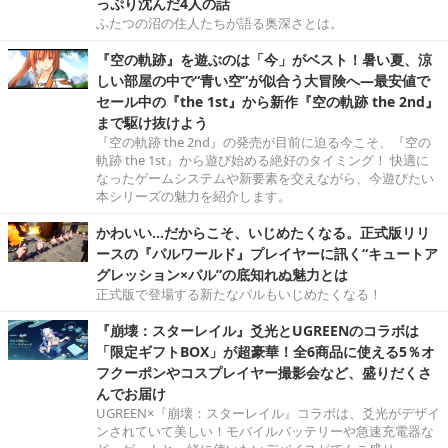
っぷり沈んだ4人の話
ふたつの沼の住人たちが語る奥深さとは。
『空の軌跡』を遊ぶのは「今」がベスト！暑い夏、涼
しい部屋の中で“青い空”が似合う大冒険へ―最安値で
セール中の『the 1st』から新作『空の軌跡 the 2nd』
まで駆け抜けよう
『空の軌跡 the 2nd』の発売が目前に迫る今こそ、『空の
軌跡 the 1st』から遊び始める絶好のタイミング！ 快適に
なったゲームシステムや新要素を交えながら、今遊びたい
本シリーズの魅力を紹介します。
かわいい…だからこそ、いじめたくなる。正式版リリ
ースの『パルワールド』プレイヤーに訊く“キュートア
グレッション×パル”の底知れぬ魅力とは
正式版で登場する新たなパルもいじめたくなる！
『崩壊：スターレイル』爻光とUGREENのコラボは
「限定ギフトBOX」が超豪華！全6商品に使える5％オ
フクーポンやコスプレイヤー撮影会など、盛りだくさ
んでお届け
UGREEN×『崩壊：スターレイル』コラボは、爻光がデザイ
ンされていて美しい！モバイルバッテリーや急速充電器な