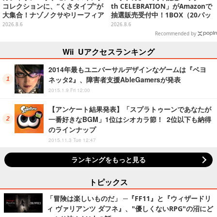
コレクションに、“くさタイプ”が
th CELEBRATION」がAmazonで
大集合！ナゾノクサやリーフィア
抽選販売受付中！1BOX（20パッ
など全5種が仲間入り
ク入り）
2026.8.6
2026.8.6
Recommended by
Wii Uアクセスランキング
2014年最もユニバーサルデザインなゲームは『ベヨ
ネッタ2』、障害者支援AbleGamersが発表
2015.1.9 Fri 12:00
【アンケート結果発表】「スプラトゥーンであなたが
一番好きなBGM」1位はシオカラ節！ 2位以下も納得
のラインナップ
2015.11.3 Tue 12:47
ランキングをもっと見る
トピックス
「冒険は楽しいものだ」 ─『FF11』と『ウィザードリ
ィ ヴァリアンツ ダフネ』、"優しくないRPG"の沼にど