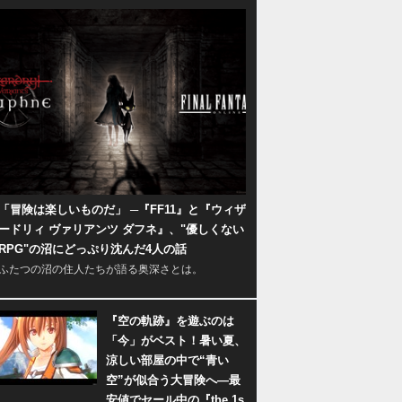
「冒険は楽しいものだ」 ─『FF11』と『ウィザ
ードリィ ヴァリアンツ ダフネ』、"優しくない
RPG"の沼にどっぷり沈んだ4人の話
ふたつの沼の住人たちが語る奥深さとは。
『空の軌跡』を遊ぶのは
「今」がベスト！暑い夏、
涼しい部屋の中で“青い
空”が似合う大冒険へ―最
安値でセール中の『the 1s