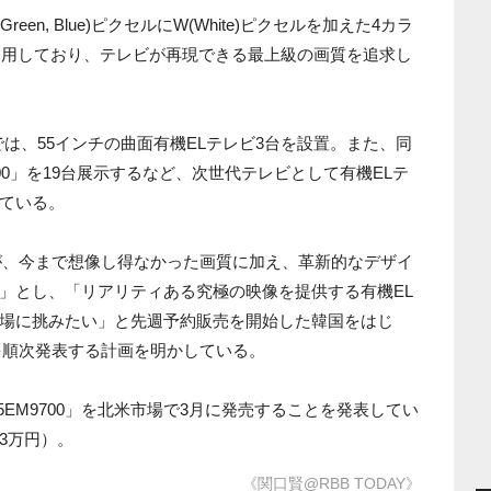
een, Blue)ピクセルにW(White)ピクセルを加えた4カラ
利用しており、テレビが再現できる最上級の画質を追求し
は、55インチの曲面有機ELテレビ3台を設置。また、同
00」を19台展示するなど、次世代テレビとして有機ELテ
ている。
が、今まで想像し得なかった画質に加え、革新的なデザイ
」とし、「リアリティある究極の映像を提供する有機EL
場に挑みたい」と先週予約販売を開始した韓国をはじ
を順次発表する計画を明かしている。
5EM9700」を北米市場で3月に発売することを発表してい
03万円）。
《関口賢@RBB TODAY》