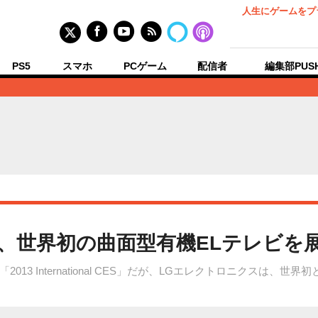
人生にゲームをプ
PS5
スマホ
PCゲーム
配信者
編集部PUS
G電子、世界初の曲面型有機ELテレビを
13 International CES」だが、LGエレクトロニクスは、