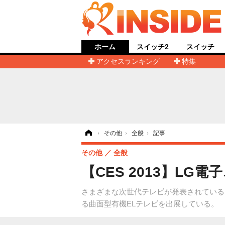
ホーム
スイッチ2
スイッチ
アクセスランキング
特集
ホーム
›
その他
›
全般
›
記事
その他
全般
【CES 2013】L
さまざまな次世代テレビが発表されている「20
る曲面型有機ELテレビを出展している。