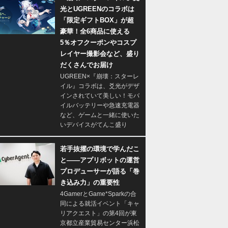
光とUGREENのコラボは
「限定ギフトBOX」が超
豪華！全6商品に使える
5％オフクーポンやコスプ
レイヤー撮影会など、盛り
だくさんでお届け
UGREEN×『崩壊：スターレ
イル』コラボは、爻光がデザ
インされていて美しい！モバ
イルバッテリーや急速充電器
など、ゲームと一緒に使いた
いデバイスがてんこ盛り
若手抜擢の環境で学んだこ
と――アプリボットの運営
プロデューサーが語る「巻
き込み力」の重要性
4GamerとGame*Sparkの合
同による就活イベント「キャ
リアクエスト」の第4回が東
京都立産業貿易センター浜松