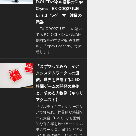
D-OLEDパネル搭載のGiga
Crysta「EX-GDQ271UE
L」はFPSゲーマー注目の
武器
「EX-GDQ271UEL」の魅力
であるQD-OLEDパネルの圧
倒的な見やすさや応答速度
を、『Apex Legends』で体
感します。
「まずやってみる」がアー
クシステムワークスの流
儀。世界を席巻する2.5D
格闘ゲームの開発の裏側
と、求める人物像【キャリ
アクエスト】
『ギルティギア』シリーズな
どで知られ、世界的な格闘ゲ
ーム大会「EVO」でも圧倒
的な存在感を放つアークシス
テムワークス。同社はどのよ
うな組織体制で、いかにして