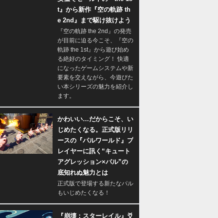
t』から新作『空の軌跡 th
e 2nd』まで駆け抜けよう
『空の軌跡 the 2nd』の発売
が目前に迫る今こそ、『空の
軌跡 the 1st』から遊び始め
る絶好のタイミング！ 快適
になったゲームシステムや新
要素を交えながら、今遊びた
い本シリーズの魅力を紹介し
ます。
かわいい…だからこそ、い
じめたくなる。正式版リリ
ースの『パルワールド』プ
レイヤーに訊く“キュート
アグレッション×パル”の
底知れぬ魅力とは
正式版で登場する新たなパル
もいじめたくなる！
『崩壊：スターレイル』爻