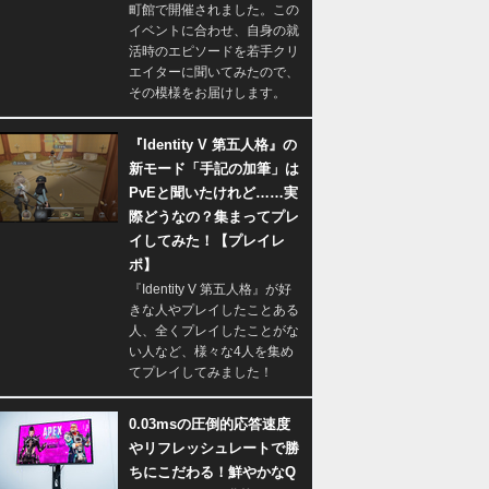
町館で開催されました。この
イベントに合わせ、自身の就
活時のエピソードを若手クリ
エイターに聞いてみたので、
その模様をお届けします。
『Identity V 第五人格』の
新モード「手記の加筆」は
PvEと聞いたけれど……実
際どうなの？集まってプレ
イしてみた！【プレイレ
ポ】
『Identity V 第五人格』が好
きな人やプレイしたことある
人、全くプレイしたことがな
い人など、様々な4人を集め
てプレイしてみました！
0.03msの圧倒的応答速度
やリフレッシュレートで勝
ちにこだわる！鮮やかなQ