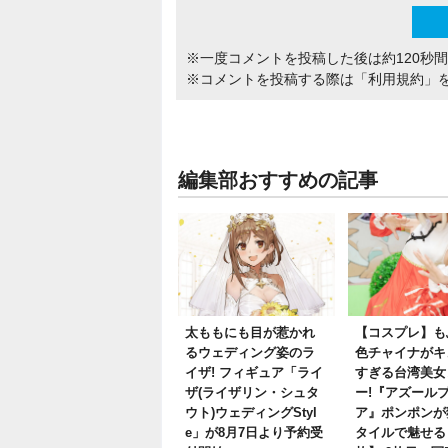
※一度コメントを投稿した後は約120秒
※コメントを投稿する際は
「利用規約」
編集部おすすめの記事
太ももにも目が惹かれ
【コスプレ】も
るウェディング姿のラ
色チャイナがキ
イザ! フィギュア「ライ
すぎる台湾美女
ザ(ライザリン・シュタ
ー!『アズール
ウト)ウェディングStyl
ア』ポンポンが
e」が8月7日より予約受
タイルで魅せる