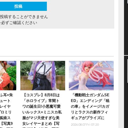
間投稿することができません
を必ずご確認ください
ふ耳×朱
【コスプレ】8月8日は
「機動戦士ガンダムSE
ュート
「ホロライブ」常闇ト
ED」エンディング「暁
レイヤ
ワの誕生日!小悪魔可愛
の車」をイメージ!カガ
プロミリ
いルックス×ミニスカ私
リとラクスの新作フィ
狐娘ス
服がマジ天使すぎな美
ギュアがプライズに
【写真9
女レイヤーまとめ【写
2026.08.07 Fri 07:20