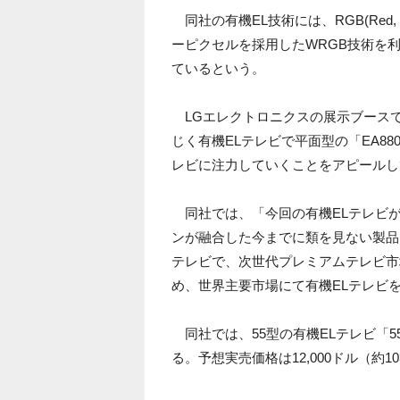
同社の有機EL技術には、RGB(Red, Gr
ーピクセルを採用したWRGB技術を
ているという。
LGエレクトロニクスの展示ブースで
じく有機ELテレビで平面型の「EA88
レビに注力していくことをアピールし
同社では、「今回の有機ELテレビ
ンが融合した今までに類を見ない製品
テレビで、次世代プレミアムテレビ市
め、世界主要市場にて有機ELテレビ
同社では、55型の有機ELテレビ「5
る。予想実売価格は12,000ドル（約1