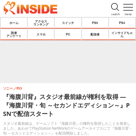
search
menu
アクセス
ホーム
スイッチ
PS5
PS4
ランキング
読者
インサイドちゃ
スマホ
PC
配信者
アンケート
ん
ソニー
PS3
『海腹川背』スタジオ最前線が権利を取得 ―
『海腹川背・旬 ～セカンドエディション～』P
SNで配信スタート
スタジオ最前線は、ゲームソフト『海腹川背』の権利を取得したことを発表し
ました。あわせてPlayStation NetWorkのゲームアーカイブスにて『海腹川背・
旬 ～セカンドエディション～』を配信開始しました。