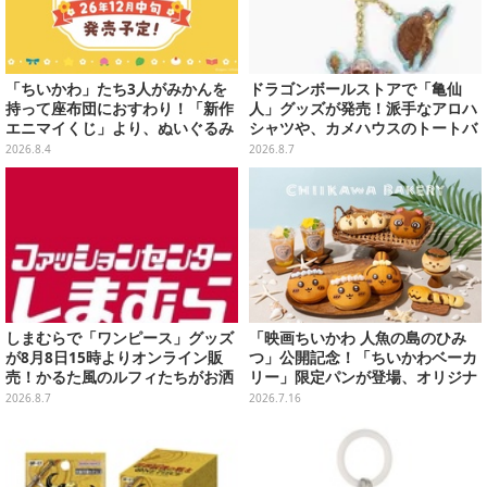
「ちいかわ」たち3人がみかんを
ドラゴンボールストアで「亀仙
持って座布団におすわり！「新作
人」グッズが発売！派手なアロハ
エニマイくじ」より、ぬいぐるみ
シャツや、カメハウスのトートバ
画像が初公開
ッグなど夏らしいアイテムがズラ
2026.8.4
2026.8.7
リ
しまむらで「ワンピース」グッズ
「映画ちいかわ 人魚の島のひみ
が8月8日15時よりオンライン販
つ」公開記念！「ちいかわベーカ
売！かるた風のルフィたちがお洒
リー」限定パンが登場、オリジナ
落なバッグや、チョッパーが可愛
ルコースター配布も
2026.8.7
2026.7.16
いサンダルも