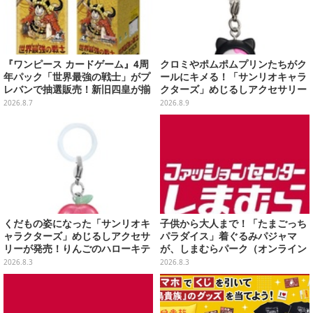
『ワンピース カードゲーム』4周
クロミやポムポムプリンたちがク
年パック「世界最強の戦士」がプ
ールにキメる！「サンリオキャラ
レバンで抽選販売！新旧四皇が揃
クターズ」めじるしアクセサリー
い踏み、刃牙作者が描く「カイド
がガシャポン展開
2026.8.7
2026.8.9
ウ」も
くだもの姿になった「サンリオキ
子供から大人まで！「たまごっち
ャラクターズ」めじるしアクセサ
パラダイス」着ぐるみパジャマ
リーが発売！りんごのハローキテ
が、しまむらパーク（オンライン
ィや、パイナップルのポムポムプ
ストア）にて受注生産
2026.8.3
2026.8.3
リンなど全5種