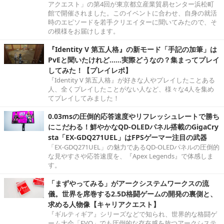
アクエスト」の第4回が東京都立産業貿易センター浜松町
館で開催されました。このイベントに合わせ、自身の就活
時のエピソードを若手クリエイターに聞いてみたので、そ
の模様をお届けします。
『Identity V 第五人格』の新モード「手記の加筆」は
PvEと聞いたけれど……実際どうなの？集まってプレイ
してみた！【プレイレポ】
『Identity V 第五人格』が好きな人やプレイしたことある
人、全くプレイしたことがない人など、様々な4人を集め
てプレイしてみました！
0.03msの圧倒的応答速度やリフレッシュレートで勝ち
にこだわる！鮮やかなQD-OLEDパネル搭載のGigaCry
sta「EX-GDQ271UEL」はFPSゲーマー注目の武器
「EX-GDQ271UEL」の魅力であるQD-OLEDパネルの圧倒的
な見やすさや応答速度を、『Apex Legends』で体感しま
す。
「まずやってみる」がアークシステムワークスの流
儀。世界を席巻する2.5D格闘ゲームの開発の裏側と、
求める人物像【キャリアクエスト】
『ギルティギア』シリーズなどで知られ、世界的な格闘ゲ
ーム大会「EVO」でも圧倒的な存在感を放つアークシステ