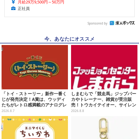
月給29万9,500円～50万円
正社員
Sponsored by
今、あなたにオススメ
「トイ・ストーリー」新作一番く
しまむらで「競走馬」ジップパー
じが発売決定！A賞は、ウッディ
カやトレーナー、雑貨が受注販
たちがレトロ感満載のアナログレ
売！トウカイテイオー、サイレン
コード上を走る姿で立体化
ススズカなど名馬をデザイン
2026.8.7
2026.8.8