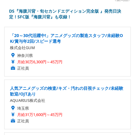
DS『海腹川背・旬セカンドエディション完全版 』発売日決
定！SFC版『海腹川背』も収録！
「20～30代活躍中!」アニメグッズの製造スタッフ/未経験O
K/賞与年2回/スピード選考
株式会社GUM
神奈川県
月給30万6,300円～45万円
正社員
人気アニメグッズの検査/キズ・汚れの目視チェック/未経験
歓迎/OJTあり
AQUARIUS株式会社
埼玉県
月給31万1,600円～45万円
正社員