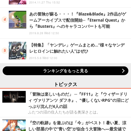
2014.11.27 Thu 15:52
あの冒険が蘇る・・・！『Blaze&Blade』2作品がゲ
ームアーカイブスで配信開始─『Eternal Quest』か
ら『Busters』へのキャラコンバートも可能
2019.8.28 Wed 12:50
【特集】「ヤンデレ」ゲームまとめ…“様々なヤンデ
レヒロインに触れたい人”はぜひ
2015.5.6 Wed 12:00
ランキングをもっと見る
トピックス
「冒険は楽しいものだ」 ─『FF11』と『ウィザードリ
ィ ヴァリアンツ ダフネ』、"優しくないRPG"の沼にど
っぷり沈んだ4人の話
ふたつの沼の住人たちが語る奥深さとは。
『空の軌跡』を遊ぶのは「今」がベスト！暑い夏、涼
しい部屋の中で“青い空”が似合う大冒険へ―最安値で