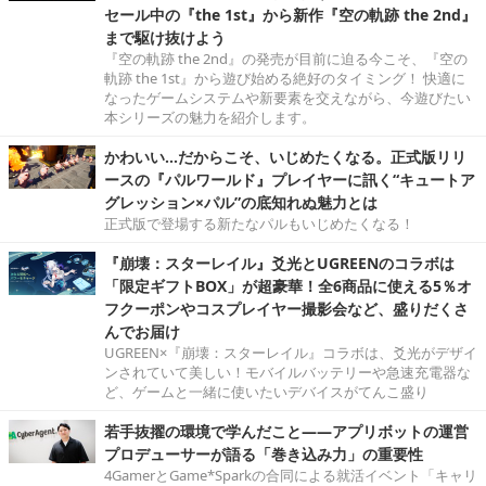
セール中の『the 1st』から新作『空の軌跡 the 2nd』
まで駆け抜けよう
『空の軌跡 the 2nd』の発売が目前に迫る今こそ、『空の
軌跡 the 1st』から遊び始める絶好のタイミング！ 快適に
なったゲームシステムや新要素を交えながら、今遊びたい
本シリーズの魅力を紹介します。
かわいい…だからこそ、いじめたくなる。正式版リリ
ースの『パルワールド』プレイヤーに訊く“キュートア
グレッション×パル”の底知れぬ魅力とは
正式版で登場する新たなパルもいじめたくなる！
『崩壊：スターレイル』爻光とUGREENのコラボは
「限定ギフトBOX」が超豪華！全6商品に使える5％オ
フクーポンやコスプレイヤー撮影会など、盛りだくさ
んでお届け
UGREEN×『崩壊：スターレイル』コラボは、爻光がデザイ
ンされていて美しい！モバイルバッテリーや急速充電器な
ど、ゲームと一緒に使いたいデバイスがてんこ盛り
若手抜擢の環境で学んだこと――アプリボットの運営
プロデューサーが語る「巻き込み力」の重要性
4GamerとGame*Sparkの合同による就活イベント「キャリ