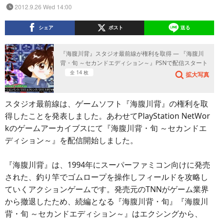
2012.9.26 Wed 14:00
シェア
ポスト
送る
『海腹川背』スタジオ最前線が権利を取得 ― 『海腹川
背・旬 ～セカンドエディション～』PSNで配信スタート
全 14 枚
拡大写真
スタジオ最前線は、ゲームソフト『海腹川背』の権利を取
得したことを発表しました。あわせてPlayStation NetWor
kのゲームアーカイブスにて『海腹川背・旬 ～セカンドエ
ディション～』を配信開始しました。
『海腹川背』は、1994年にスーパーファミコン向けに発売
された、釣り竿でゴムロープを操作しフィールドを攻略し
ていくアクションゲームです。発売元のTNNがゲーム業界
から撤退したため、続編となる『海腹川背・旬』『海腹川
背・旬 ～セカンドエディション～』はエクシングから、