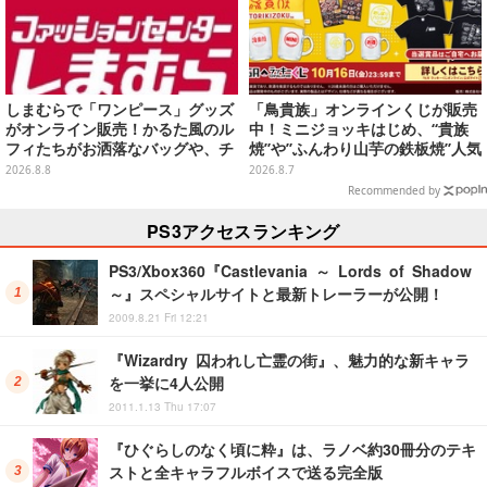
しまむらで「ワンピース」グッズ
「鳥貴族」オンラインくじが販売
がオンライン販売！かるた風のル
中！ミニジョッキはじめ、“貴族
フィたちがお洒落なバッグや、チ
焼”や”ふんわり山芋の鉄板焼”人気
ョッパーが可愛いサンダルも
メニューTシャツなどラインナッ
2026.8.8
2026.8.7
プ
Recommended by
PS3アクセスランキング
PS3/Xbox360『Castlevania ～ Lords of Shadow
～』スペシャルサイトと最新トレーラーが公開！
2009.8.21 Fri 12:21
『Wizardry 囚われし亡霊の街』、魅力的な新キャラ
を一挙に4人公開
2011.1.13 Thu 17:07
『ひぐらしのなく頃に粋』は、ラノベ約30冊分のテキ
ストと全キャラフルボイスで送る完全版