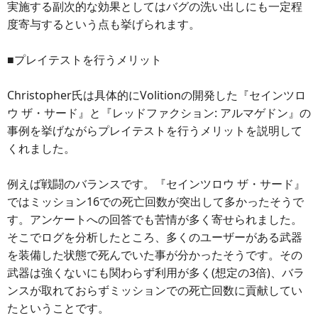
実施する副次的な効果としてはバグの洗い出しにも一定程
度寄与するという点も挙げられます。
■プレイテストを行うメリット
Christopher氏は具体的にVolitionの開発した『セインツロ
ウ ザ・サード』と『レッドファクション: アルマゲドン』の
事例を挙げながらプレイテストを行うメリットを説明して
くれました。
例えば戦闘のバランスです。『セインツロウ ザ・サード』
ではミッション16での死亡回数が突出して多かったそうで
す。アンケートへの回答でも苦情が多く寄せられました。
そこでログを分析したところ、多くのユーザーがある武器
を装備した状態で死んでいた事が分かったそうです。その
武器は強くないにも関わらず利用が多く(想定の3倍)、バラ
ンスが取れておらずミッションでの死亡回数に貢献してい
たということです。