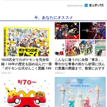
Sponsored by
今、あなたにオススメ
1025匹全てのポケモンを完全収
こんなに違うのに全部「東京」。
録！30年の歴史を詰め込んだ一冊
華やかな青春の街から砂漠に沈ん
「ポケモン公式ぜんこく図鑑 199
だ悪魔の廃墟まで、散策におすす
6-2026」が大ボリューム
め東京ゲーム5選【特集】
2026.8.6
2026.8.7