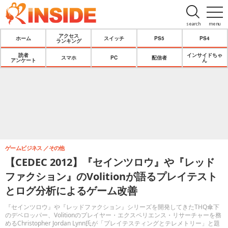
search
menu
アクセス
ホーム
スイッチ
PS5
PS4
ランキング
読者
インサイドちゃ
スマホ
PC
配信者
アンケート
ん
ゲームビジネス
その他
【CEDEC 2012】『セインツロウ』や『レッド
ファクション』のVolitionが語るプレイテスト
とログ分析によるゲーム改善
『セインツロウ』や『レッドファクション』シリーズを開発してきたTHQ傘下
のデベロッパー、Volitionのプレイヤー・エクスペリエンス・リサーチャーを務
めるChristopher Jordan Lynn氏が「プレイテスティングとテレメトリー」と題