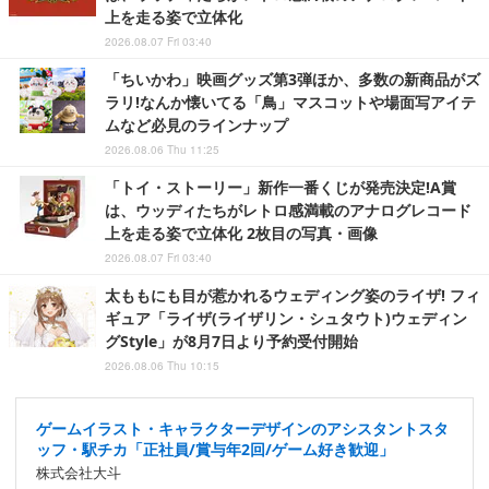
上を走る姿で立体化
2026.08.07 Fri 03:40
「ちいかわ」映画グッズ第3弾ほか、多数の新商品がズ
ラリ!なんか懐いてる「鳥」マスコットや場面写アイテ
ムなど必見のラインナップ
2026.08.06 Thu 11:25
「トイ・ストーリー」新作一番くじが発売決定!A賞
は、ウッディたちがレトロ感満載のアナログレコード
上を走る姿で立体化 2枚目の写真・画像
2026.08.07 Fri 03:40
太ももにも目が惹かれるウェディング姿のライザ! フィ
ギュア「ライザ(ライザリン・シュタウト)ウェディン
グStyle」が8月7日より予約受付開始
2026.08.06 Thu 10:15
ゲームイラスト・キャラクターデザインのアシスタントスタ
ッフ・駅チカ「正社員/賞与年2回/ゲーム好き歓迎」
株式会社大斗