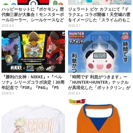
ハッピーセットに『ポケモン』歴
ジェラート ピケ カフェにて『ド
代御三家が大集合！モンスターボ
ラクエ』コラボ開催！天空城の雲
ールローラー、シールケースなど
をイメージした「スライムのもこ
全12種
もこ天空クレープ」などを提供
2026.8.6
2026.8.7
『勝利の女神：NIKKE』×『ペル
「時間です 利息がつきます」ー
ソナ』シリーズコラボ決定！30周
「HUNTER×HUNTER」ナックル
年記念で『P3R』『P4G』『P5
が具現化した「ポットクリン」が
R』の3作品参戦
貯金箱としてプライズ展開
2026.8.3
2026.8.6