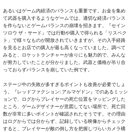
あるいはゲーム内経済のバランスも重要です。お金を集め
て武器を購入するようなゲームでは、適切な経済バランス
を作らないとゲームバランスの崩壊を招きます。『セイン
ツロウ ザ・サード』では行動や購入で得られる「リスペク
ト」で様々なものが開放されていきますが、その入手経路
を見るとお店での購入が最も高くなっていました。調べて
みると、ロケットランチャーが余りにも魅力的で、みんな
が努力していたことが分かりました。武器と価格が吊り合
っておらずバランスを崩していた例です。
ステージ中の失敗が多すぎるポイントも改善が必要でしょ
う。『レッドファクション: アルマゲドン』でのあるミッシ
ョンで、ログからプレイヤーの死亡位置をマッピングした
ところ、ゲームデザイナーが意図してない場所で、死亡回
数が非常に多いポイントが確認されたそうです。その理由
はログからでは分からず、記録している映像からチェック
すると、プレイヤーが敵の倒し方を把握しづらいカメラ構