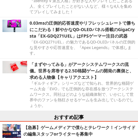
『Identity V 第五人格』が好きな人やプレイしたことある
人、全くプレイしたことがない人など、様々な4人を集め
てプレイしてみました！
0.03msの圧倒的応答速度やリフレッシュレートで勝ち
にこだわる！鮮やかなQD-OLEDパネル搭載のGigaCry
sta「EX-GDQ271UEL」はFPSゲーマー注目の武器
「EX-GDQ271UEL」の魅力であるQD-OLEDパネルの圧倒的
な見やすさや応答速度を、『Apex Legends』で体感しま
す。
「まずやってみる」がアークシステムワークスの流
儀。世界を席巻する2.5D格闘ゲームの開発の裏側と、
求める人物像【キャリアクエスト】
『ギルティギア』シリーズなどで知られ、世界的な格闘ゲ
ーム大会「EVO」でも圧倒的な存在感を放つアークシステ
ムワークス。同社はどのような組織体制で、いかにして世
界中のファンを熱狂させるゲームを生み出しているのでし
ょうか。
おすすめ記事
【急募】ゲームメディアで僕らとテレワーク！インサイド
の編集スタッフorライターを募集中