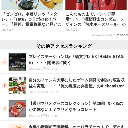
『ゼンゼロ』水着リンや『スタ
こんなものまで、“シャア専
レ』×「Fate」コラボのセイバ
用”！？ 「機動戦士ガンダム」デ
ー、『原神』雷電将軍など見どこ
ザインの「散水ホースリール」が
ろ満載！「ワンフェス」に出展の
予約開始ーあえて存在感を放つ赤
2026.8.6
2026.8.7
「HoYoverse」関連フィギュアを
さ
Recommended by
ご紹介【WF2026】
その他アクセスランキング
プレイステーション3版『頭文字D EXTREME STAG
E』・・・開発者に聞く
2008.8.20 Wed 15:42
自分のファンを大事にしたゲーム開発で劇的な広告収
益を実現・・・『俺の農園と弁当屋』のAlchemister
2012.12.15 Sat 15:52
【週刊マリオグッズコレクション】第26回 食べるの
が勿体ない！？マリオなチョコレート
2009.3.18 Wed 14:26
今年の特別前売券特典、オーロラチケットで「デオキ