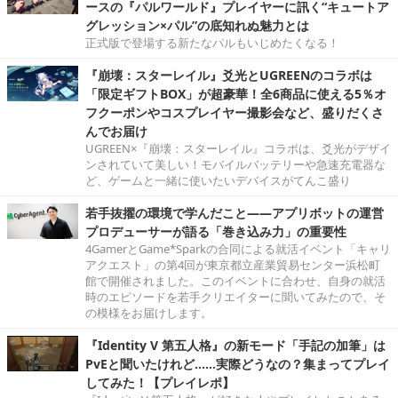
ースの『パルワールド』プレイヤーに訊く“キュートア
グレッション×パル”の底知れぬ魅力とは
正式版で登場する新たなパルもいじめたくなる！
『崩壊：スターレイル』爻光とUGREENのコラボは
「限定ギフトBOX」が超豪華！全6商品に使える5％オ
フクーポンやコスプレイヤー撮影会など、盛りだくさ
んでお届け
UGREEN×『崩壊：スターレイル』コラボは、爻光がデザイ
ンされていて美しい！モバイルバッテリーや急速充電器な
ど、ゲームと一緒に使いたいデバイスがてんこ盛り
若手抜擢の環境で学んだこと――アプリボットの運営
プロデューサーが語る「巻き込み力」の重要性
4GamerとGame*Sparkの合同による就活イベント「キャリ
アクエスト」の第4回が東京都立産業貿易センター浜松町
館で開催されました。このイベントに合わせ、自身の就活
時のエピソードを若手クリエイターに聞いてみたので、そ
の模様をお届けします。
『Identity V 第五人格』の新モード「手記の加筆」は
PvEと聞いたけれど……実際どうなの？集まってプレイ
してみた！【プレイレポ】