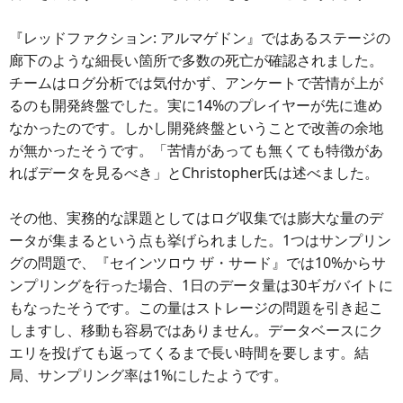
『レッドファクション: アルマゲドン』ではあるステージの
廊下のような細長い箇所で多数の死亡が確認されました。
チームはログ分析では気付かず、アンケートで苦情が上が
るのも開発終盤でした。実に14%のプレイヤーが先に進め
なかったのです。しかし開発終盤ということで改善の余地
が無かったそうです。「苦情があっても無くても特徴があ
ればデータを見るべき」とChristopher氏は述べました。
その他、実務的な課題としてはログ収集では膨大な量のデ
ータが集まるという点も挙げられました。1つはサンプリン
グの問題で、『セインツロウ ザ・サード』では10%からサ
ンプリングを行った場合、1日のデータ量は30ギガバイトに
もなったそうです。この量はストレージの問題を引き起こ
しますし、移動も容易ではありません。データベースにク
エリを投げても返ってくるまで長い時間を要します。結
局、サンプリング率は1%にしたようです。