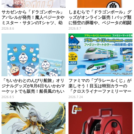
サカゼンから「ドラゴンボール」
しまむらで「ドラゴンボール」グ
アパレルが発売！魔人ベジータや
ッズがオンライン販売！バッグ類
ミスター・サタンのTシャツ、幼
に悟空の胴着や、ベジータの戦闘
少期悟空のパーカーなど幅広いデ
服を大胆デザイン
2026.8.6
2026.8.7
ザイン
「ちいかわとのんびり船旅」オリ
ファミマの「プラレールくじ」が
ジナルグッズが8月6日ちいかわマ
楽しそう！目玉は特別カラーの
ーケットでも販売！船長風のちい
「クロスライナーファミリーマー
かわやセイレーンたちをデザイン
ト号」、その他ライナップも注目
2026.8.5
2026.7.24
した4商品