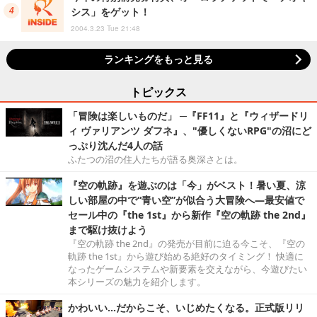
シス」をゲット！
2004.3.23 Tue 21:48
ランキングをもっと見る
トピックス
「冒険は楽しいものだ」 ─『FF11』と『ウィザードリ
ィ ヴァリアンツ ダフネ』、"優しくないRPG"の沼にど
っぷり沈んだ4人の話
ふたつの沼の住人たちが語る奥深さとは。
『空の軌跡』を遊ぶのは「今」がベスト！暑い夏、涼
しい部屋の中で“青い空”が似合う大冒険へ―最安値で
セール中の『the 1st』から新作『空の軌跡 the 2nd』
まで駆け抜けよう
『空の軌跡 the 2nd』の発売が目前に迫る今こそ、『空の
軌跡 the 1st』から遊び始める絶好のタイミング！ 快適に
なったゲームシステムや新要素を交えながら、今遊びたい
本シリーズの魅力を紹介します。
かわいい…だからこそ、いじめたくなる。正式版リリ