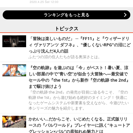
2020.4.25 Sat 12:00
ランキングをもっと見る
トピックス
「冒険は楽しいものだ」 ─『FF11』と『ウィザードリ
ィ ヴァリアンツ ダフネ』、"優しくないRPG"の沼にど
っぷり沈んだ4人の話
ふたつの沼の住人たちが語る奥深さとは。
『空の軌跡』を遊ぶのは「今」がベスト！暑い夏、涼
しい部屋の中で“青い空”が似合う大冒険へ―最安値で
セール中の『the 1st』から新作『空の軌跡 the 2nd』
まで駆け抜けよう
『空の軌跡 the 2nd』の発売が目前に迫る今こそ、『空の
軌跡 the 1st』から遊び始める絶好のタイミング！ 快適に
なったゲームシステムや新要素を交えながら、今遊びたい
本シリーズの魅力を紹介します。
かわいい…だからこそ、いじめたくなる。正式版リリ
ースの『パルワールド』プレイヤーに訊く“キュートア
グレッション×パル”の底知れぬ魅力とは