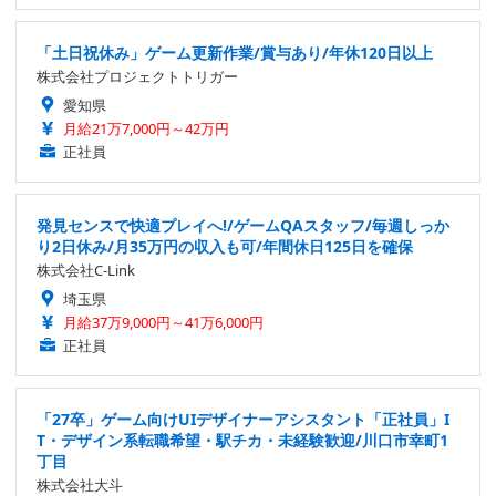
「土日祝休み」ゲーム更新作業/賞与あり/年休120日以上
株式会社プロジェクトトリガー
愛知県
月給21万7,000円～42万円
正社員
発見センスで快適プレイへ!/ゲームQAスタッフ/毎週しっか
り2日休み/月35万円の収入も可/年間休日125日を確保
株式会社C-Link
埼玉県
月給37万9,000円～41万6,000円
正社員
「27卒」ゲーム向けUIデザイナーアシスタント「正社員」I
T・デザイン系転職希望・駅チカ・未経験歓迎/川口市幸町1
丁目
株式会社大斗