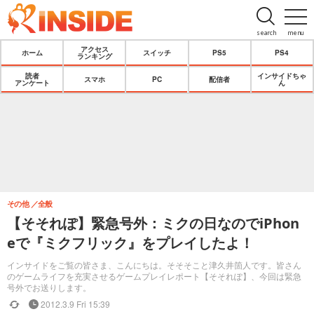
search
menu
アクセス
ホーム
スイッチ
PS5
PS4
ランキング
読者
インサイドちゃ
スマホ
PC
配信者
アンケート
ん
その他
全般
【そそれぽ】緊急号外：ミクの日なのでiPhon
eで『ミクフリック』をプレイしたよ！
インサイドをご覧の皆さま、こんにちは。そそそこと津久井箇人です。皆さん
のゲームライフを充実させるゲームプレイレポート【そそれぽ】、今回は緊急
号外でお送りします。
2012.3.9 Fri 15:39