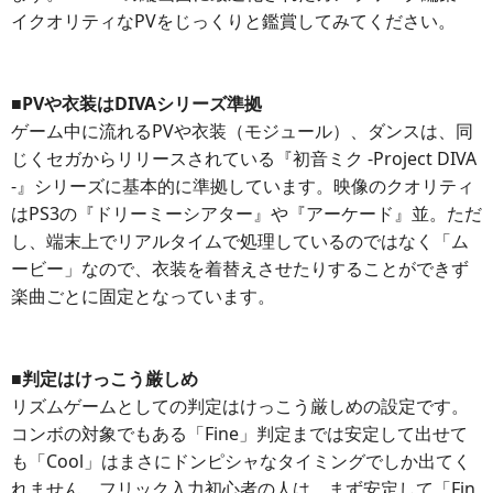
イクオリティなPVをじっくりと鑑賞してみてください。
■PVや衣装はDIVAシリーズ準拠
ゲーム中に流れるPVや衣装（モジュール）、ダンスは、同
じくセガからリリースされている『初音ミク -Project DIVA
-』シリーズに基本的に準拠しています。映像のクオリティ
はPS3の『ドリーミーシアター』や『アーケード』並。ただ
し、端末上でリアルタイムで処理しているのではなく「ム
ービー」なので、衣装を着替えさせたりすることができず
楽曲ごとに固定となっています。
■判定はけっこう厳しめ
リズムゲームとしての判定はけっこう厳しめの設定です。
コンボの対象でもある「Fine」判定までは安定して出せて
も「Cool」はまさにドンピシャなタイミングでしか出てく
れません。フリック入力初心者の人は、まず安定して「Fin