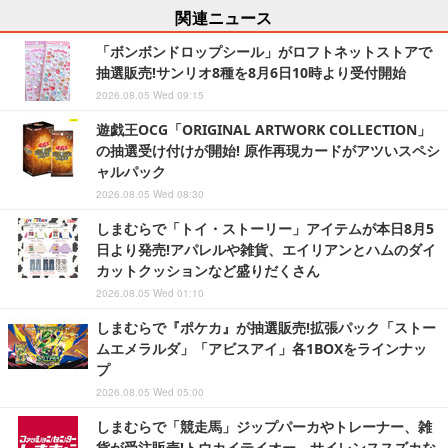
関連ニュース
「ボンボンドロップシール」がロフトネットストアで
抽選販売!サンリオ8種を8月6日10時より受付開始
2026.08.05 Wed 09:15
遊戯王OCG「ORIGINAL ARTWORK COLLECTION」
の抽選受け付けが開始! 原作再現カードがアツいスペシ
ャルパック
2026.08.05 Wed 08:30
しまむらで「トイ・ストーリー」アイテムが本日8月5
日より発売!アパレルや雑貨、エイリアンとハムのダイ
カットクッションなど盛りだくさん
2026.08.05 Wed 01:10
しまむらで『ポケカ』が抽選販売!拡張パック「ストー
ムエメラルダ」「アビスアイ」各1BOXをラインナッ
プ
2026.08.05 Wed 05:00
しまむらで「競走馬」ジップパーカやトレーナー、雑
貨が受注販売!トウカイテイオー、サイレンススズカな