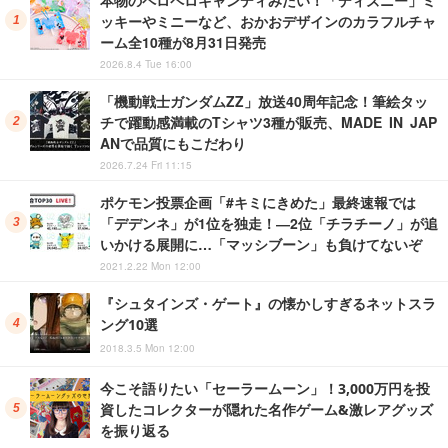
ッキーやミニーなど、おかおデザインのカラフルチャ
ーム全10種が8月31日発売
2026.8.4 Tue 16:00
「機動戦士ガンダムZZ」放送40周年記念！筆絵タッ
チで躍動感満載のTシャツ3種が販売、MADE IN JAP
ANで品質にもこだわり
2026.7.24 Fri 11:15
ポケモン投票企画「#キミにきめた」最終速報では
「デデンネ」が1位を独走！―2位「チラチーノ」が追
いかける展開に…「マッシブーン」も負けてないぞ
2021.2.22 Mon 12:00
『シュタインズ・ゲート』の懐かしすぎるネットスラ
ング10選
2018.3.5 Mon 12:00
今こそ語りたい「セーラームーン」！3,000万円を投
資したコレクターが隠れた名作ゲーム&激レアグッズ
を振り返る