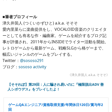
■筆者プロフィール
津久井箇人 (つくいかずひと) a.k.a. そそそ
愛内里菜らに楽曲提供をし、VOCALOID音楽のクリエイタ
ーとしても有名な作・編曲家。ゲームを紹介するブログ記
事が評価され、2011年からINSIDEでライター活動を開始。
レトロゲームから最新ゲーム、戦略SLGから格ゲーまで、
幅広いジャンルのゲームをプレイする。
Twitter：
@sososo291
ブログ：
sososo activity
《津久井箇人 a.k.a. そそそ》
【そそれぽ】第29回：人に騙され易いのに『極限脱出ADV 善
人シボウデス』をプレイしたよ！
ゲームQAエンジニア/資格取得支援/年間休日120日/賞与年2
回