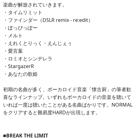
楽曲が解放されていきます。
・タイムリミット
・ファインダー（DSLR remix - re:edit）
・ぽっぴっぽー
・メルト
・えれくとりっく・えんじぇぅ
・愛言葉
・ロミオとシンデレラ
・StargazerR
・あなたの歌姫
初期の名曲が多く、ボーカロイド音楽「懐古厨」の筆者歓
喜なラインナップ。いずれもボーカロイドの音楽を聴いて
いれば一度は聴いたことがある名曲ばかりです。NORMAL
をクリアすると難易度HARDが出現します。
■BREAK THE LIMIT