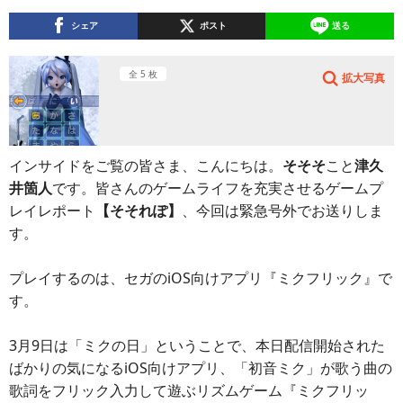
シェア
ポスト
送る
全 5 枚
拡大写真
インサイドをご覧の皆さま、こんにちは。
そそそ
こと
津久
井箇人
です。皆さんのゲームライフを充実させるゲームプ
レイレポート
【そそれぽ】
、今回は緊急号外でお送りしま
す。
プレイするのは、セガのiOS向けアプリ『ミクフリック』で
す。
3月9日は「ミクの日」ということで、本日配信開始された
ばかりの気になるiOS向けアプリ、「初音ミク」が歌う曲の
歌詞をフリック入力して遊ぶリズムゲーム『ミクフリッ