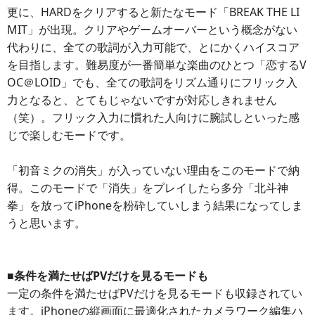
更に、HARDをクリアすると新たなモード「BREAK THE LI
MIT」が出現。クリアやゲームオーバーという概念がない
代わりに、全ての歌詞が入力可能で、とにかくハイスコア
を目指します。難易度が一番簡単な楽曲のひとつ「恋するV
OC＠LOID」でも、全ての歌詞をリズム通りにフリック入
力となると、とてもじゃないですが対応しきれません
（笑）。フリック入力に慣れた人向けに腕試しといった感
じで楽しむモードです。
「初音ミクの消失」が入っていない理由をこのモードで納
得。このモードで「消失」をプレイしたら多分「北斗神
拳」を放ってiPhoneを粉砕していしまう結果になってしま
うと思います。
■条件を満たせばPVだけを見るモードも
一定の条件を満たせばPVだけを見るモードも収録されてい
ます。iPhoneの縦画面に最適化されたカメラワーク編集ハ