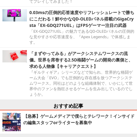
てプレイしてみました！
0.03msの圧倒的応答速度やリフレッシュレートで勝ち
にこだわる！鮮やかなQD-OLEDパネル搭載のGigaCry
sta「EX-GDQ271UEL」はFPSゲーマー注目の武器
「EX-GDQ271UEL」の魅力であるQD-OLEDパネルの圧倒的
な見やすさや応答速度を、『Apex Legends』で体感しま
す。
「まずやってみる」がアークシステムワークスの流
儀。世界を席巻する2.5D格闘ゲームの開発の裏側と、
求める人物像【キャリアクエスト】
『ギルティギア』シリーズなどで知られ、世界的な格闘ゲ
ーム大会「EVO」でも圧倒的な存在感を放つアークシステ
ムワークス。同社はどのような組織体制で、いかにして世
界中のファンを熱狂させるゲームを生み出しているのでし
ょうか。
おすすめ記事
【急募】ゲームメディアで僕らとテレワーク！インサイド
の編集スタッフorライターを募集中