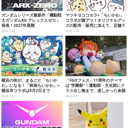
ガンダムシリーズ最新作「機動戦
マツキヨココカラ×「ちいかわ」
士ガンダムRG アレックスゼロ」
コラボが激アツ！オリジナルグッ
発表！2027年展開
ズの配布・販売に加えて、店舗ラ
ッピングや”花火打ち上げ”まで盛
2026.7.24
2026.7.14
り沢山
横浜の街が、まるごと「ちいか
「FGOフェス」11周年のテーマ
わ」になる！「映画ちいかわ」×
は“学園祭”！運動部・文化部にク
横浜市コラボは8月2日まで
ラス出し物まで、楽しかった余韻
が残る思い出を写真たっぷりでお
2026.7.31
2026.8.3
届け【写真180枚】