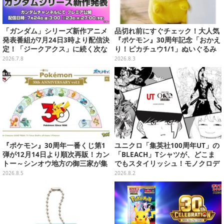
「ガンダム」シリーズ新作アニメ
品切れ前にすぐチェック！大人気
発表番組が7月24日3時より配信決
『ポケモン』30周年記念「おかえ
定！「ジークアクス」に続く次な
り！ピカチュウ1/1」ぬいぐるみ
る作品は果たして…
がポケモンセンターオンラインで
2026.7.8
2026.8.3
販売中
『ポケモン』30周年一番くじ第1
ユニクロ「集英社100周年UT」の
弾が12月14日より順次再販！カン
「BLEACH」Tシャツが、どこま
トー～シンオウ地方の御三家が集
でもスタイリッシュ！モノクロデ
まった時計、ぬいぐるみなど記念
ザインもクール
2026.8.5
2026.8.2
グッズ盛りだくさん