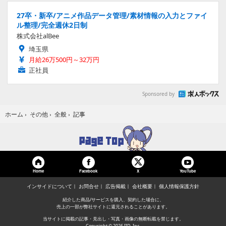
27卒・新卒/アニメ作品データ管理/素材情報の入力とファイ
ル整理/完全週休2日制
株式会社alBee
埼玉県
月給26万500円～32万円
正社員
Sponsored by
記事
ホーム
›
その他
›
全般
›
Home
Facebook
YouTube
X
インサイドについて
お問合せ
広告掲載
会社概要
個人情報保護方針
紹介した商品/サービスを購入、契約した場合に、
売上の一部が弊社サイトに還元されることがあります。
当サイトに掲載の記事・見出し・写真・画像の無断転載を禁じます。
Copyright © 2026 IID, Inc.