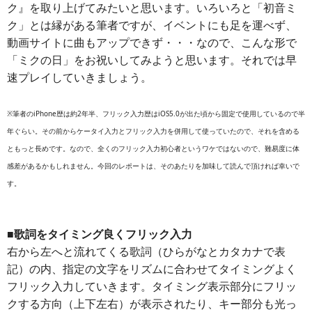
ク』を取り上げてみたいと思います。いろいろと「初音ミ
ク」とは縁がある筆者ですが、イベントにも足を運べず、
動画サイトに曲もアップできず・・・なので、こんな形で
「ミクの日」をお祝いしてみようと思います。それでは早
速プレイしていきましょう。
※筆者のiPhone歴は約2年半、フリック入力歴はiOS5.0が出た頃から固定で使用しているので半
年ぐらい。その前からケータイ入力とフリック入力を併用して使っていたので、それを含める
ともっと長めです。なので、全くのフリック入力初心者というワケではないので、難易度に体
感差があるかもしれません。今回のレポートは、そのあたりを加味して読んで頂ければ幸いで
す。
■歌詞をタイミング良くフリック入力
右から左へと流れてくる歌詞（ひらがなとカタカナで表
記）の内、指定の文字をリズムに合わせてタイミングよく
フリック入力していきます。タイミング表示部分にフリッ
クする方向（上下左右）が表示されたり、キー部分も光っ