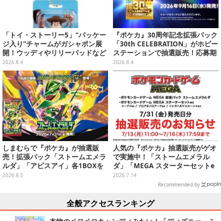
「トイ・ストーリー5」“パッケー
『ポケカ』30周年記念拡張パック
ジ入り”チャームがガシャポン展
「30th CELEBRATION」がホビー
開！ウッディやリリーパッドなど
ステーションで抽選販売！応募期
全5種、裏面はキャラクターごと
間は8月6日23時59分まで
2026.8.4
2026.8.4
に異なるデザイン
しまむらで『ポケカ』が抽選販
人気の『ポケカ』抽選販売がゲオ
売！拡張パック「ストームエメラ
で実施中！「ストームエメラル
ルダ」「アビスアイ」各1BOXを
ダ」「MEGA スターターセットe
ラインナップ
x」各種の全4商品
2026.8.5
2026.7.14
Recommended by
全般アクセスランキング
本物のペロペロキャンディみたい！「ディズニー」ミ