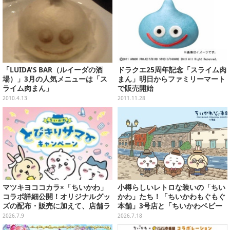
「LUIDA'S BAR（ルイーダの酒
ドラクエ25周年記念「スライム肉
場）」3月の人気メニューは「ス
まん」明日からファミリーマート
ライム肉まん」
で販売開始
2010.4.13
2011.11.28
マツキヨココカラ×「ちいかわ」
小樽らしいレトロな装いの「ちい
コラボ詳細公開！オリジナルグッ
かわ」たち！「ちいかわもぐもぐ
ズの配布・販売に加えて、店舗ラ
本舗」3号店と「ちいかわベビー
ッピングや”花火打ち上げ”まで盛
カステラ」がいよいよオープン
2026.7.9
2026.7.18
り沢山