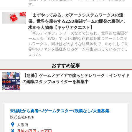
す。
「まずやってみる」がアークシステムワークスの流
儀。世界を席巻する2.5D格闘ゲームの開発の裏側と、
求める人物像【キャリアクエスト】
『ギルティギア』シリーズなどで知られ、世界的な格闘ゲ
ーム大会「EVO」でも圧倒的な存在感を放つアークシステ
ムワークス。同社はどのような組織体制で、いかにして世
界中のファンを熱狂させるゲームを生み出しているのでし
ょうか。
おすすめ記事
【急募】ゲームメディアで僕らとテレワーク！インサイド
の編集スタッフorライターを募集中
未経験から勇者へ!ゲームテスター/残業なし/大量募集
株式会社Reve
大阪府
月給28万円～35万円