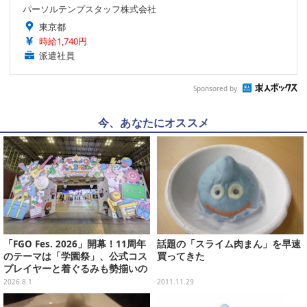
パーソルテンプスタッフ株式会社
東京都
時給1,740円
派遣社員
Sponsored by
今、あなたにオススメ
「FGO Fes. 2026」開幕！11周年
話題の「スライム肉まん」を早速
のテーマは「学園祭」、公式コス
買ってきた
プレイヤーと着ぐるみも勢揃いの
カルデア学園はお祭り一色
2026.8.1
2011.11.29