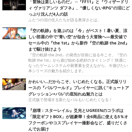
「冒険は楽しいものだ」 ─『FF11』と『ウィザードリ
ィ ヴァリアンツ ダフネ』、"優しくないRPG"の沼にど
っぷり沈んだ4人の話
ふたつの沼の住人たちが語る奥深さとは。
『空の軌跡』を遊ぶのは「今」がベスト！暑い夏、涼
しい部屋の中で“青い空”が似合う大冒険へ―最安値で
セール中の『the 1st』から新作『空の軌跡 the 2nd』
まで駆け抜けよう
『空の軌跡 the 2nd』の発売が目前に迫る今こそ、『空の
軌跡 the 1st』から遊び始める絶好のタイミング！ 快適に
なったゲームシステムや新要素を交えながら、今遊びたい
本シリーズの魅力を紹介します。
かわいい…だからこそ、いじめたくなる。正式版リリ
ースの『パルワールド』プレイヤーに訊く“キュートア
グレッション×パル”の底知れぬ魅力とは
正式版で登場する新たなパルもいじめたくなる！
『崩壊：スターレイル』爻光とUGREENのコラボは
「限定ギフトBOX」が超豪華！全6商品に使える5％オ
フクーポンやコスプレイヤー撮影会など、盛りだくさ
んでお届け