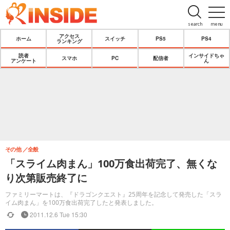
search
menu
アクセス
ホーム
スイッチ
PS5
PS4
ランキング
読者
インサイドちゃ
スマホ
PC
配信者
アンケート
ん
その他
全般
「スライム肉まん」100万食出荷完了、無くな
り次第販売終了に
ファミリーマートは、『ドラゴンクエスト』25周年を記念して発売した「スラ
イム肉まん」を100万食出荷完了したと発表しました。
2011.12.6 Tue 15:30