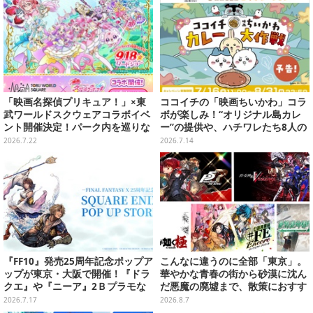
「映画名探偵プリキュア！」×東
ココイチの「映画ちいかわ」コラ
武ワールドスクウェアコラボイベ
ボが楽しみ！“オリジナル島カレ
ント開催決定！パーク内を巡りな
ー”の提供や、ハチワレたち8人の
がらデフォルメフィギュア「ぷり
スプーン置きフィギュアをプレゼ
2026.7.22
2026.7.14
きゅ～と」を探そう
ント
『FF10』発売25周年記念ポップア
こんなに違うのに全部「東京」。
ップが東京・大阪で開催！『ドラ
華やかな青春の街から砂漠に沈ん
クエ』や『ニーア』2Ｂプラモな
だ悪魔の廃墟まで、散策におすす
ども販売
め東京ゲーム5選【特集】
2026.7.17
2026.8.7