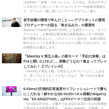
UGREEN×『崩壊：スターレイル』コラボは、爻光がデザイ
ンされていて美しい！モバイルバッテリーや急速充電器な
ど、ゲームと一緒に使いたいデバイスがてんこ盛り
若手抜擢の環境で学んだこと――アプリボットの運営
プロデューサーが語る「巻き込み力」の重要性
4GamerとGame*Sparkの合同による就活イベント「キャリ
アクエスト」の第4回が東京都立産業貿易センター浜松町
館で開催されました。このイベントに合わせ、自身の就活
時のエピソードを若手クリエイターに聞いてみたので、そ
の模様をお届けします。
『Identity V 第五人格』の新モード「手記の加筆」は
PvEと聞いたけれど……実際どうなの？集まってプレイ
してみた！【プレイレポ】
『Identity V 第五人格』が好きな人やプレイしたことある
人、全くプレイしたことがない人など、様々な4人を集め
てプレイしてみました！
0.03msの圧倒的応答速度やリフレッシュレートで勝ち
にこだわる！鮮やかなQD-OLEDパネル搭載のGigaCry
sta「EX-GDQ271UEL」はFPSゲーマー注目の武器
「EX-GDQ271UEL」の魅力であるQD-OLEDパネルの圧倒的
な見やすさや応答速度を、『Apex Legends』で体感しま