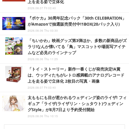
上を走る姿で立体化
2026.08.07 Fri 03:40
『ポケカ』30周年記念パック「30th CELEBRATION」
がAmazonで抽選販売受付中!1BOX(20パック入り)
2026.08.06 Thu 03:30
「ちいかわ」映画グッズ第3弾ほか、多数の新商品がズ
ラリ!なんか懐いてる「鳥」マスコットや場面写アイテ
ムなど必見のラインナップ
2026.08.06 Thu 11:25
「トイ・ストーリー」新作一番くじが発売決定!A賞
は、ウッディたちがレトロ感満載のアナログレコード
上を走る姿で立体化 2枚目の写真・画像
2026.08.07 Fri 03:40
太ももにも目が惹かれるウェディング姿のライザ! フィ
ギュア「ライザ(ライザリン・シュタウト)ウェディン
グStyle」が8月7日より予約受付開始
2026.08.06 Thu 10:15