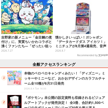
吉野家の新メニュー「金目鯛の煮
懐かしさいっぱい！ガシャポン
付け」に、実質ちいかわコラボと
「データカードダス アイカツ！」
沸くファンたち―「ぜったい狙っ
ミニチュアが8月第4週発売、音声
ただろ！」「映画公開のタイミン
が流れる特別仕様も当たる
2026.7.27
2026.8.7
グで妙だな？」
Recommended by
全般アクセスランキング
本物のペロペロキャンディみたい！「ディズニー」ミ
ッキーやミニーなど、おかおデザインのカラフルチャ
ーム全10種が8月31日発売
2026.8.4 Tue 16:00
『ポケモン』未公開の設定資料も収録されるビジュア
ルアートブックが発売決定！ 全3冊、合計約1,500ペ
ージの大ボリュームでシリーズ30年を振り返る