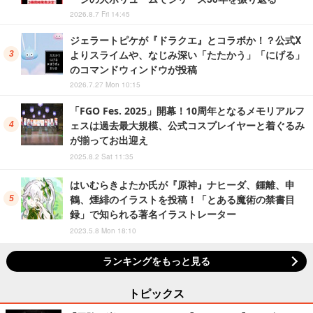
2026.8.7 Fri 14:45
ジェラートピケが『ドラクエ』とコラボか！？公式X
よりスライムや、なじみ深い「たたかう」「にげる」
のコマンドウィンドウが投稿
2026.7.27 Mon 10:15
「FGO Fes. 2025」開幕！10周年となるメモリアルフ
ェスは過去最大規模、公式コスプレイヤーと着ぐるみ
が揃ってお出迎え
2025.8.2 Sat 11:35
はいむらきよたか氏が『原神』ナヒーダ、鍾離、申
鶴、煙緋のイラストを投稿！「とある魔術の禁書目
録」で知られる著名イラストレーター
2023.5.8 Mon 18:10
ランキングをもっと見る
トピックス