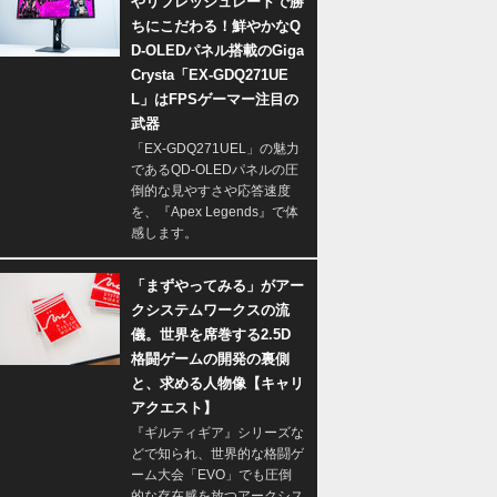
やリフレッシュレートで勝
ちにこだわる！鮮やかなQ
D-OLEDパネル搭載のGiga
Crysta「EX-GDQ271UE
L」はFPSゲーマー注目の
武器
「EX-GDQ271UEL」の魅力
であるQD-OLEDパネルの圧
倒的な見やすさや応答速度
を、『Apex Legends』で体
感します。
「まずやってみる」がアー
クシステムワークスの流
儀。世界を席巻する2.5D
格闘ゲームの開発の裏側
と、求める人物像【キャリ
アクエスト】
『ギルティギア』シリーズな
どで知られ、世界的な格闘ゲ
ーム大会「EVO」でも圧倒
的な存在感を放つアークシス