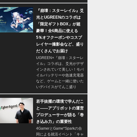
『崩壊：スターレイル』爻
光とUGREENのコラボは
「限定ギフトBOX」が超
豪華！全6商品に使える
5％オフクーポンやコスプ
レイヤー撮影会など、盛り
だくさんでお届け
UGREEN×『崩壊：スターレ
イル』コラボは、爻光がデザ
インされていて美しい！モバ
イルバッテリーや急速充電器
など、ゲームと一緒に使いた
いデバイスがてんこ盛り
若手抜擢の環境で学んだこ
と――アプリボットの運営
プロデューサーが語る「巻
き込み力」の重要性
4GamerとGame*Sparkの合
同による就活イベント「キャ