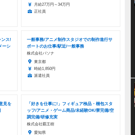
月給27万円～34万円
正社員
ンス!
一般事務/アニメ制作スタジオでの制作進行サ
メーシ
ポートのお仕事/駅近/一般事務
株式会社パソナ
東京都
時給1,850円
派遣社員
の意見を
「好きを仕事に!」フィギュア検品・梱包スタ
目
ッフ/アニメ・ゲーム商品/未経験OK/寮完備/空
調完備/研修充実
株式会社覇王樹
愛知県