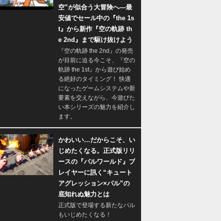
空”が似合う大冒険へ―最
安値でセール中の『the 1s
t』から新作『空の軌跡 th
e 2nd』まで駆け抜けよう
『空の軌跡 the 2nd』の発売
が目前に迫る今こそ、『空の
軌跡 the 1st』から遊び始め
る絶好のタイミング！ 快適
になったゲームシステムや新
要素を交えながら、今遊びた
い本シリーズの魅力を紹介し
ます。
かわいい…だからこそ、い
じめたくなる。正式版リリ
ースの『パルワールド』プ
レイヤーに訊く“キュート
アグレッション×パル”の
底知れぬ魅力とは
正式版で登場する新たなパル
もいじめたくなる！