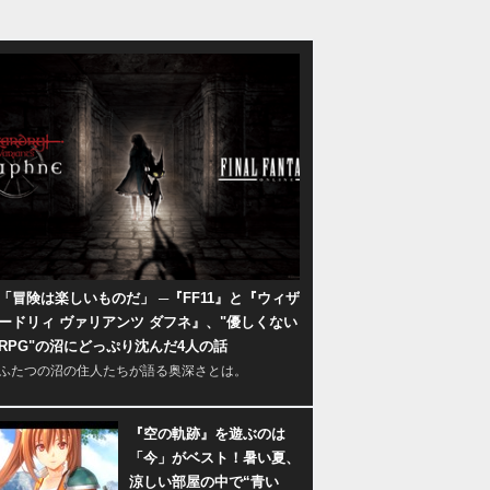
「冒険は楽しいものだ」 ─『FF11』と『ウィザ
ードリィ ヴァリアンツ ダフネ』、"優しくない
RPG"の沼にどっぷり沈んだ4人の話
ふたつの沼の住人たちが語る奥深さとは。
『空の軌跡』を遊ぶのは
「今」がベスト！暑い夏、
涼しい部屋の中で“青い