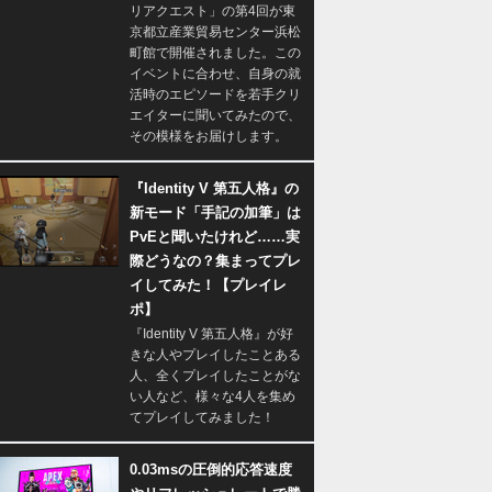
リアクエスト」の第4回が東
京都立産業貿易センター浜松
町館で開催されました。この
イベントに合わせ、自身の就
活時のエピソードを若手クリ
エイターに聞いてみたので、
その模様をお届けします。
『Identity V 第五人格』の
新モード「手記の加筆」は
PvEと聞いたけれど……実
際どうなの？集まってプレ
イしてみた！【プレイレ
ポ】
『Identity V 第五人格』が好
きな人やプレイしたことある
人、全くプレイしたことがな
い人など、様々な4人を集め
てプレイしてみました！
0.03msの圧倒的応答速度