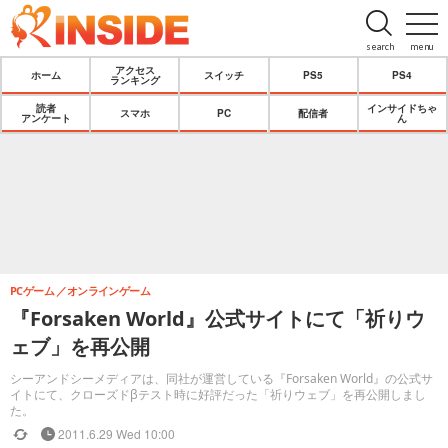
search
menu
アクセス
ホーム
スイッチ
PS5
PS4
ランキング
読者
インサイドちゃ
スマホ
PC
配信者
アンケート
ん
PCゲーム
オンラインゲーム
『Forsaken World』公式サイトにて「祈りウ
ェブ」を再公開
シーアンドシーメディアは、同社が運営している『Forsaken World』の公式サ
イトにて、クローズドβテスト時に好評だった「祈りウェブ」を再公開しまし
た。
2011.6.29 Wed 10:00