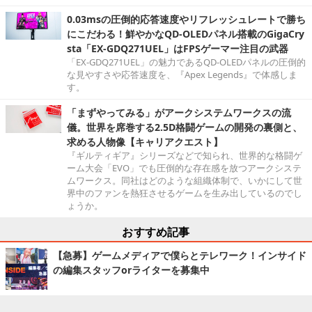
0.03msの圧倒的応答速度やリフレッシュレートで勝ち
にこだわる！鮮やかなQD-OLEDパネル搭載のGigaCry
sta「EX-GDQ271UEL」はFPSゲーマー注目の武器
「EX-GDQ271UEL」の魅力であるQD-OLEDパネルの圧倒的
な見やすさや応答速度を、『Apex Legends』で体感しま
す。
「まずやってみる」がアークシステムワークスの流
儀。世界を席巻する2.5D格闘ゲームの開発の裏側と、
求める人物像【キャリアクエスト】
『ギルティギア』シリーズなどで知られ、世界的な格闘ゲ
ーム大会「EVO」でも圧倒的な存在感を放つアークシステ
ムワークス。同社はどのような組織体制で、いかにして世
界中のファンを熱狂させるゲームを生み出しているのでし
ょうか。
おすすめ記事
【急募】ゲームメディアで僕らとテレワーク！インサイド
の編集スタッフorライターを募集中