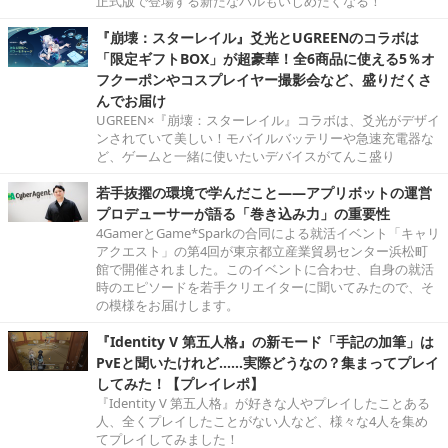
正式版で登場する新たなパルもいじめたくなる！
『崩壊：スターレイル』爻光とUGREENのコラボは
「限定ギフトBOX」が超豪華！全6商品に使える5％オ
フクーポンやコスプレイヤー撮影会など、盛りだくさ
んでお届け
UGREEN×『崩壊：スターレイル』コラボは、爻光がデザイ
ンされていて美しい！モバイルバッテリーや急速充電器な
ど、ゲームと一緒に使いたいデバイスがてんこ盛り
若手抜擢の環境で学んだこと――アプリボットの運営
プロデューサーが語る「巻き込み力」の重要性
4GamerとGame*Sparkの合同による就活イベント「キャリ
アクエスト」の第4回が東京都立産業貿易センター浜松町
館で開催されました。このイベントに合わせ、自身の就活
時のエピソードを若手クリエイターに聞いてみたので、そ
の模様をお届けします。
『Identity V 第五人格』の新モード「手記の加筆」は
PvEと聞いたけれど……実際どうなの？集まってプレイ
してみた！【プレイレポ】
『Identity V 第五人格』が好きな人やプレイしたことある
人、全くプレイしたことがない人など、様々な4人を集め
てプレイしてみました！