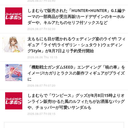
2026.08.07 Fri 03:40
しまむらで販売された「HUNTER×HUNTER」G.I.編テ
ーマの一部商品が受注再販!カードデザインのキーホル
ダーや、キルアたちのセリフ付ソックスなど
2026.08.07 Fri 02:00
太ももにも目が惹かれるウェディング姿のライザ! フィ
ギュア「ライザ(ライザリン・シュタウト)ウェディン
グStyle」が8月7日より予約受付開始
2026.08.06 Thu 10:15
「機動戦士ガンダムSEED」エンディング「暁の車」を
イメージ!カガリとラクスの新作フィギュアがプライズ
に
2026.08.07 Fri 07:20
しまむらで「ワンピース」グッズが8月8日15時よりオ
ンライン販売!かるた風のルフィたちがお洒落なバッグ
や、チョッパーが可愛いサンダルも
2026.08.07 Fri 09:15