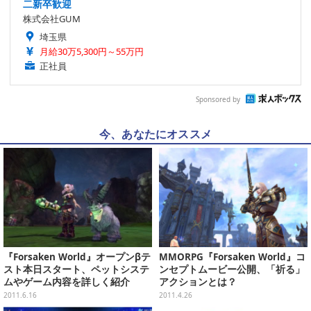
二新卒歓迎
株式会社GUM
埼玉県
月給30万5,300円～55万円
正社員
Sponsored by
今、あなたにオススメ
『Forsaken World』オープンβテ
MMORPG『Forsaken World』コ
スト本日スタート、ペットシステ
ンセプトムービー公開、「祈る」
ムやゲーム内容を詳しく紹介
アクションとは？
2011.6.16
2011.4.26