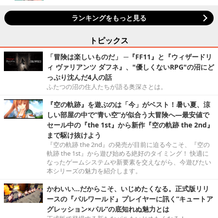
ランキングをもっと見る
トピックス
「冒険は楽しいものだ」 ─『FF11』と『ウィザードリ
ィ ヴァリアンツ ダフネ』、"優しくないRPG"の沼にど
っぷり沈んだ4人の話
ふたつの沼の住人たちが語る奥深さとは。
『空の軌跡』を遊ぶのは「今」がベスト！暑い夏、涼
しい部屋の中で“青い空”が似合う大冒険へ―最安値で
セール中の『the 1st』から新作『空の軌跡 the 2nd』
まで駆け抜けよう
『空の軌跡 the 2nd』の発売が目前に迫る今こそ、『空の
軌跡 the 1st』から遊び始める絶好のタイミング！ 快適に
なったゲームシステムや新要素を交えながら、今遊びたい
本シリーズの魅力を紹介します。
かわいい…だからこそ、いじめたくなる。正式版リリ
ースの『パルワールド』プレイヤーに訊く“キュートア
グレッション×パル”の底知れぬ魅力とは