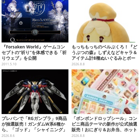
『Forsaken World』ゲームコン
もっちもっちのベルぶくろ！『ど
セプトの“祈り”を体感できる「祈
うぶつの森』しずえなどキャラ＆
りウェブ」を公開
アイテム計8種ぬいぐるみとボー
ルチェーン付きマスコットが発売
2011.5.10
2026.8.8
プレバンで「RGガンプラ」9商品
「ボンボンドロップシール」コン
が抽選販売！ガンダムW系6種か
ビニ商品テーマの新作が公式抽選
ら、「ゴッド」「シャイニング」
販売！おにぎり＆お弁当、ホット
まで
スナックなど4種セット
2026.8.6
2026.8.8