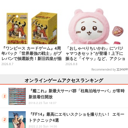
『ワンピース カードゲーム』4周
「おしゃべりちいかわ」に“パジ
年パック「世界最強の戦士」がプ
ャマつきセット”が登場！上下に
レバンで抽選販売！新旧四皇が揃
振ると「イヤッ」など、アクショ
い踏み、刃牙作者が描く「カイド
ンに応じて喋ってくれる
2026.8.7
2026.8.8
ウ」も
Recommended by
オンラインゲームアクセスランキング
『艦これ』新最大サーバ群「柱島泊地サーバ」が常時
新規着任開放
2016.2.23 Tue 18:07
『FF14』最高にエモいスクショを撮りたい！ エモー
トテクニック4選
2022.2.20 Sun 14:00