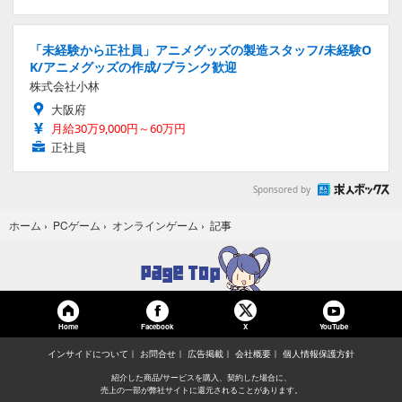
「未経験から正社員」アニメグッズの製造スタッフ/未経験O
K/アニメグッズの作成/ブランク歓迎
株式会社小林
大阪府
月給30万9,000円～60万円
正社員
Sponsored by
記事
ホーム
›
PCゲーム
›
オンラインゲーム
›
Home
Facebook
YouTube
X
インサイドについて
お問合せ
広告掲載
会社概要
個人情報保護方針
紹介した商品/サービスを購入、契約した場合に、
売上の一部が弊社サイトに還元されることがあります。