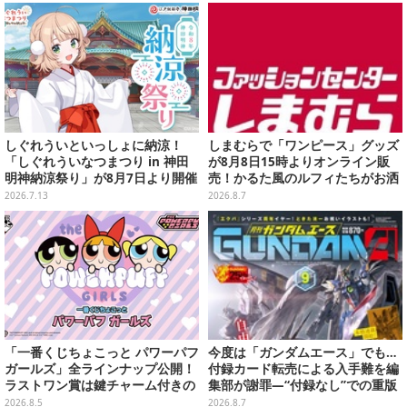
しぐれういといっしょに納涼！
しまむらで「ワンピース」グッズ
「しぐれういなつまつり in 神田
が8月8日15時よりオンライン販
明神納涼祭り」が8月7日より開催
売！かるた風のルフィたちがお洒
決定
落なバッグや、チョッパーが可愛
2026.7.13
2026.8.7
いサンダルも
「一番くじちょこっと パワーパフ
今度は「ガンダムエース」でも…
ガールズ」全ラインナップ公開！
付録カード転売による入手難を編
ラストワン賞は鍵チャーム付きの
集部が謝罪―“付録なし”での重版
シール帳スペシャルセットを用意
対応を進行中
2026.8.5
2026.8.7