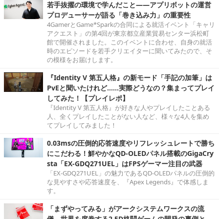
若手抜擢の環境で学んだこと――アプリボットの運営
プロデューサーが語る「巻き込み力」の重要性
4GamerとGame*Sparkの合同による就活イベント「キャリ
アクエスト」の第4回が東京都立産業貿易センター浜松町
館で開催されました。このイベントに合わせ、自身の就活
時のエピソードを若手クリエイターに聞いてみたので、そ
の模様をお届けします。
『Identity V 第五人格』の新モード「手記の加筆」は
PvEと聞いたけれど……実際どうなの？集まってプレイ
してみた！【プレイレポ】
『Identity V 第五人格』が好きな人やプレイしたことある
人、全くプレイしたことがない人など、様々な4人を集め
てプレイしてみました！
0.03msの圧倒的応答速度やリフレッシュレートで勝ち
にこだわる！鮮やかなQD-OLEDパネル搭載のGigaCry
sta「EX-GDQ271UEL」はFPSゲーマー注目の武器
「EX-GDQ271UEL」の魅力であるQD-OLEDパネルの圧倒的
な見やすさや応答速度を、『Apex Legends』で体感しま
す。
「まずやってみる」がアークシステムワークスの流
儀。世界を席巻する2.5D格闘ゲームの開発の裏側と、