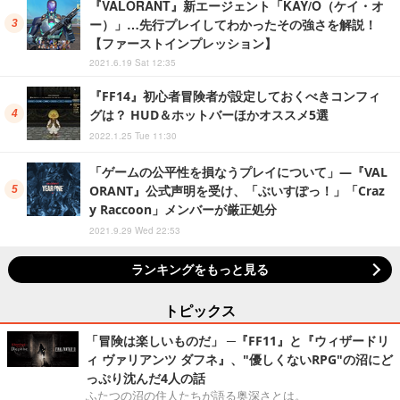
『VALORANT』新エージェント「KAY/O（ケイ・オ
ー）」…先行プレイしてわかったその強さを解説！
【ファーストインプレッション】
2021.6.19 Sat 12:35
『FF14』初心者冒険者が設定しておくべきコンフィ
グは？ HUD＆ホットバーほかオススメ5選
2022.1.25 Tue 11:30
「ゲームの公平性を損なうプレイについて」―『VAL
ORANT』公式声明を受け、「ぶいすぽっ！」「Craz
y Raccoon」メンバーが厳正処分
2021.9.29 Wed 22:53
ランキングをもっと見る
トピックス
「冒険は楽しいものだ」 ─『FF11』と『ウィザードリ
ィ ヴァリアンツ ダフネ』、"優しくないRPG"の沼にど
っぷり沈んだ4人の話
ふたつの沼の住人たちが語る奥深さとは。