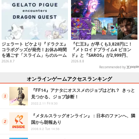
ジェラート ピケより『ドラクエ』
『仁王3』が早くも3,828円に！
コラボグッズが発売！お休み時間
『メトロイドプライム4 ビヨン
を過ごす「スライム」らのルーム
ド』と『SAROS』が2,999円、
ウェア、雑貨など多数ラインナッ
『メタルギアソリッド Δ』は2,49
2026.8.7
2026.8.8
プ
9円─ゲオ店舗＆ストアのゲームセ
Recommended by
ールは8月8日から
オンラインゲームアクセスランキング
『FF14』アナタにオススメのジョブはどれ？ きっと
見つかる、ジョブ診断！
2022.2.11 Fri 9:30
『メタルスラッグオンライン』：日本のファンへ、隣
国から朗報あり
2008.9.2 Tue 14:56