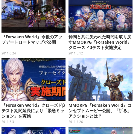
『Forsaken World』今後のアッ
仲間と共に失われた時間を取り戻
プデートロードマップが公開
すMMORPG『Forsaken World』
クローズドβテスト実施決定
2011.6.24
2011.5.12
『Forsaken World』クローズドβ
MMORPG『Forsaken World』コ
テスト期間延長により「緊急ミッ
ンセプトムービー公開、「祈る」
ション」を実施
アクションとは？
2011.5.31
2011.4.26