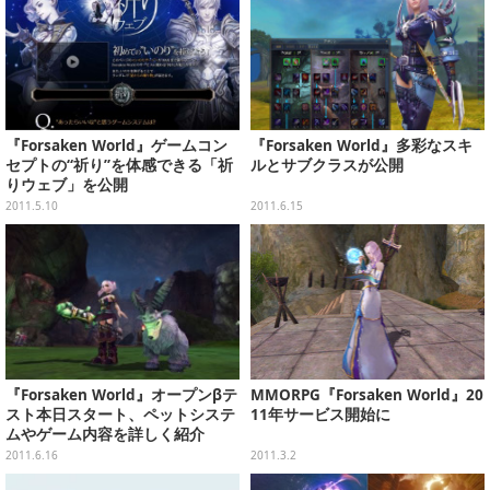
『Forsaken World』ゲームコン
『Forsaken World』多彩なスキ
セプトの“祈り”を体感できる「祈
ルとサブクラスが公開
りウェブ」を公開
2011.5.10
2011.6.15
『Forsaken World』オープンβテ
MMORPG『Forsaken World』20
スト本日スタート、ペットシステ
11年サービス開始に
ムやゲーム内容を詳しく紹介
2011.6.16
2011.3.2