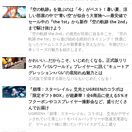
『空の軌跡』を遊ぶのは「今」がベスト！暑い夏、涼
しい部屋の中で“青い空”が似合う大冒険へ―最安値で
セール中の『the 1st』から新作『空の軌跡 the 2nd』
まで駆け抜けよう
『空の軌跡 the 2nd』の発売が目前に迫る今こそ、『空の
軌跡 the 1st』から遊び始める絶好のタイミング！ 快適に
なったゲームシステムや新要素を交えながら、今遊びたい
本シリーズの魅力を紹介します。
かわいい…だからこそ、いじめたくなる。正式版リリ
ースの『パルワールド』プレイヤーに訊く“キュートア
グレッション×パル”の底知れぬ魅力とは
正式版で登場する新たなパルもいじめたくなる！
『崩壊：スターレイル』爻光とUGREENのコラボは
「限定ギフトBOX」が超豪華！全6商品に使える5％オ
フクーポンやコスプレイヤー撮影会など、盛りだくさ
んでお届け
UGREEN×『崩壊：スターレイル』コラボは、爻光がデザイ
ンされていて美しい！モバイルバッテリーや急速充電器な
ど、ゲームと一緒に使いたいデバイスがてんこ盛り