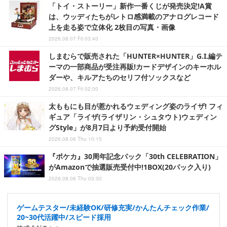
「トイ・ストーリー」新作一番くじが発売決定!A賞
は、ウッディたちがレトロ感満載のアナログレコード
上を走る姿で立体化 2枚目の写真・画像
2026.08.07 Fri 03:40
しまむらで販売された「HUNTER×HUNTER」G.I.編テ
ーマの一部商品が受注再販!カードデザインのキーホル
ダーや、キルアたちのセリフ付ソックスなど
2026.08.07 Fri 02:00
太ももにも目が惹かれるウェディング姿のライザ! フィ
ギュア「ライザ(ライザリン・シュタウト)ウェディン
グStyle」が8月7日より予約受付開始
2026.08.06 Thu 10:15
『ポケカ』30周年記念パック「30th CELEBRATION」
がAmazonで抽選販売受付中!1BOX(20パック入り)
2026.08.06 Thu 03:30
ゲームテスター/未経験OK/研修充実/かんたんチェック作業/
20~30代活躍中/スピード採用