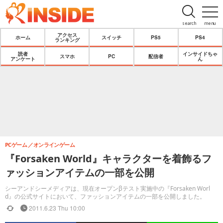
search
menu
アクセス
ホーム
スイッチ
PS5
PS4
ランキング
読者
インサイドちゃ
スマホ
PC
配信者
アンケート
ん
PCゲーム
オンラインゲーム
『Forsaken World』キャラクターを着飾るフ
ァッションアイテムの一部を公開
シーアンドシーメディアは、現在オープンβテスト実施中の『Forsaken Worl
d』の公式サイトにおいて、ファッションアイテムの一部を公開しました。
2011.6.23 Thu 10:00