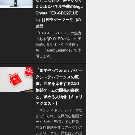
D-OLEDパネル搭載のGiga
Crysta「EX-GDQ271UE
L」はFPSゲーマー注目の
武器
「EX-GDQ271UEL」の魅力
であるQD-OLEDパネルの圧
倒的な見やすさや応答速度
を、『Apex Legends』で体
感します。
「まずやってみる」がアー
クシステムワークスの流
儀。世界を席巻する2.5D
格闘ゲームの開発の裏側
と、求める人物像【キャリ
アクエスト】
『ギルティギア』シリーズな
どで知られ、世界的な格闘ゲ
ーム大会「EVO」でも圧倒
的な存在感を放つアークシス
テムワークス。同社はどのよ