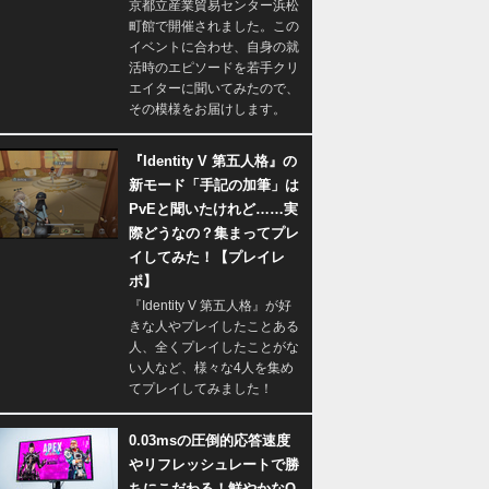
京都立産業貿易センター浜松
町館で開催されました。この
イベントに合わせ、自身の就
活時のエピソードを若手クリ
エイターに聞いてみたので、
その模様をお届けします。
『Identity V 第五人格』の
新モード「手記の加筆」は
PvEと聞いたけれど……実
際どうなの？集まってプレ
イしてみた！【プレイレ
ポ】
『Identity V 第五人格』が好
きな人やプレイしたことある
人、全くプレイしたことがな
い人など、様々な4人を集め
てプレイしてみました！
0.03msの圧倒的応答速度
やリフレッシュレートで勝
ちにこだわる！鮮やかなQ