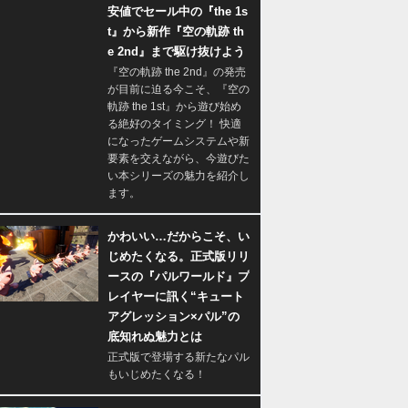
安値でセール中の『the 1s
t』から新作『空の軌跡 th
e 2nd』まで駆け抜けよう
『空の軌跡 the 2nd』の発売
が目前に迫る今こそ、『空の
軌跡 the 1st』から遊び始め
る絶好のタイミング！ 快適
になったゲームシステムや新
要素を交えながら、今遊びた
い本シリーズの魅力を紹介し
ます。
かわいい…だからこそ、い
じめたくなる。正式版リリ
ースの『パルワールド』プ
レイヤーに訊く“キュート
アグレッション×パル”の
底知れぬ魅力とは
正式版で登場する新たなパル
もいじめたくなる！