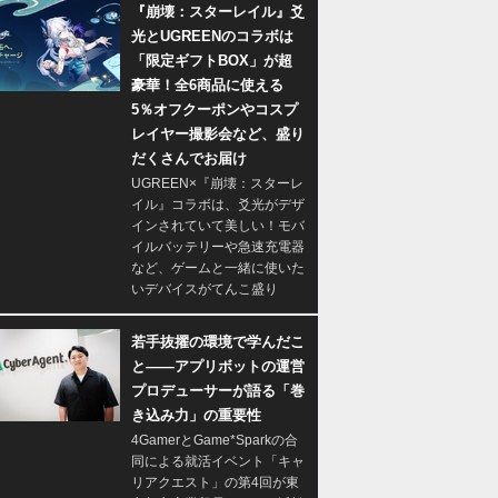
『崩壊：スターレイル』爻
光とUGREENのコラボは
「限定ギフトBOX」が超
豪華！全6商品に使える
5％オフクーポンやコスプ
レイヤー撮影会など、盛り
だくさんでお届け
UGREEN×『崩壊：スターレ
イル』コラボは、爻光がデザ
インされていて美しい！モバ
イルバッテリーや急速充電器
など、ゲームと一緒に使いた
いデバイスがてんこ盛り
若手抜擢の環境で学んだこ
と――アプリボットの運営
プロデューサーが語る「巻
き込み力」の重要性
4GamerとGame*Sparkの合
同による就活イベント「キャ
リアクエスト」の第4回が東