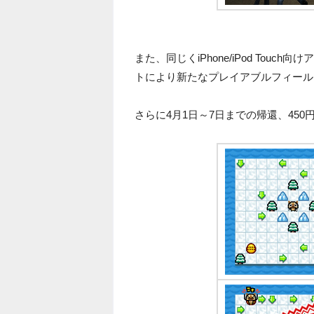
また、同じくiPhone/iPod To
トにより新たなプレイアブルフィール
さらに4月1日～7日までの帰還、45