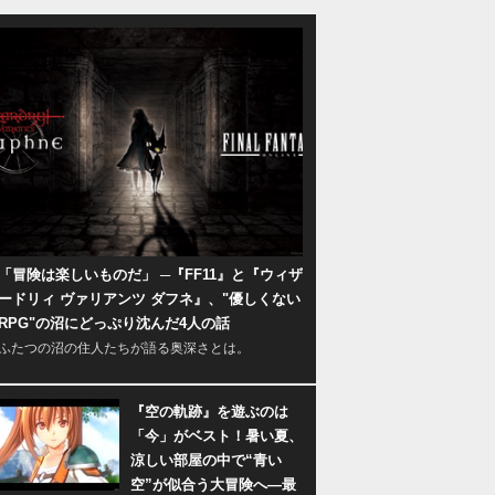
「冒険は楽しいものだ」 ─『FF11』と『ウィザ
ードリィ ヴァリアンツ ダフネ』、"優しくない
RPG"の沼にどっぷり沈んだ4人の話
ふたつの沼の住人たちが語る奥深さとは。
『空の軌跡』を遊ぶのは
「今」がベスト！暑い夏、
涼しい部屋の中で“青い
空”が似合う大冒険へ―最