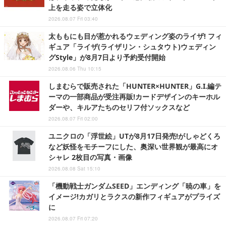
上を走る姿で立体化
2026.08.07 Fri 03:40
太ももにも目が惹かれるウェディング姿のライザ! フィ
ギュア「ライザ(ライザリン・シュタウト)ウェディン
グStyle」が8月7日より予約受付開始
2026.08.06 Thu 10:15
しまむらで販売された「HUNTER×HUNTER」G.I.編テ
ーマの一部商品が受注再販!カードデザインのキーホル
ダーや、キルアたちのセリフ付ソックスなど
2026.08.07 Fri 02:00
ユニクロの「浮世絵」UTが8月17日発売!がしゃどくろ
など妖怪をモチーフにした、奥深い世界観が最高にオ
シャレ 2枚目の写真・画像
2026.08.08 Sat 15:10
「機動戦士ガンダムSEED」エンディング「暁の車」を
イメージ!カガリとラクスの新作フィギュアがプライズ
に
2026.08.07 Fri 07:20