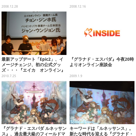
2008.12.28
2008.12.16
最新アップデート「Epic2」、イ
『グラナド・エスパダ』今夜20時
メージチェンジ、初の公式グッ
よりオンライン座談会
ズ・・・『エイカ オンライン』
の今後とは？－「HanbitStation2
2010.7.25
2009.1.9
010」
『グラナド・エスパダ ルネッサン
キーワードは「ルネッサンス」。
ス』、過去最大級のフィールドマ
新たな時代を迎える『グラナド・