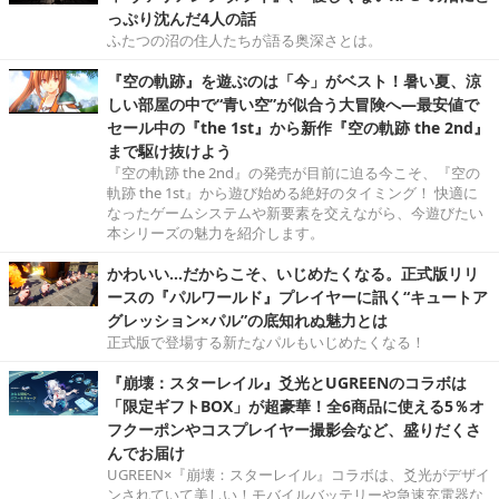
っぷり沈んだ4人の話
ふたつの沼の住人たちが語る奥深さとは。
『空の軌跡』を遊ぶのは「今」がベスト！暑い夏、涼
しい部屋の中で“青い空”が似合う大冒険へ―最安値で
セール中の『the 1st』から新作『空の軌跡 the 2nd』
まで駆け抜けよう
『空の軌跡 the 2nd』の発売が目前に迫る今こそ、『空の
軌跡 the 1st』から遊び始める絶好のタイミング！ 快適に
なったゲームシステムや新要素を交えながら、今遊びたい
本シリーズの魅力を紹介します。
かわいい…だからこそ、いじめたくなる。正式版リリ
ースの『パルワールド』プレイヤーに訊く“キュートア
グレッション×パル”の底知れぬ魅力とは
正式版で登場する新たなパルもいじめたくなる！
『崩壊：スターレイル』爻光とUGREENのコラボは
「限定ギフトBOX」が超豪華！全6商品に使える5％オ
フクーポンやコスプレイヤー撮影会など、盛りだくさ
んでお届け
UGREEN×『崩壊：スターレイル』コラボは、爻光がデザイ
ンされていて美しい！モバイルバッテリーや急速充電器な