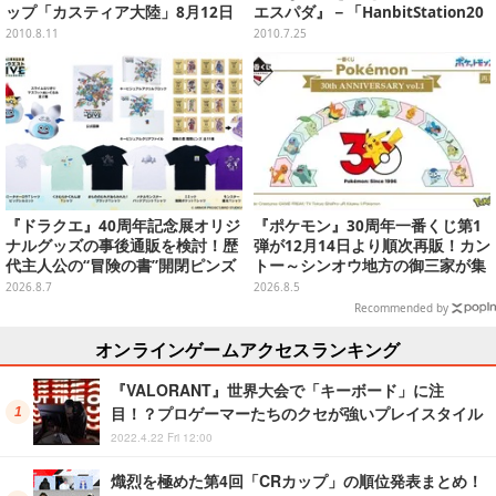
ップ「カスティア大陸」8月12日
エスパダ』－「HanbitStation20
実装
10」
2010.8.11
2010.7.25
『ドラクエ』40周年記念展オリジ
『ポケモン』30周年一番くじ第1
ナルグッズの事後通販を検討！歴
弾が12月14日より順次再販！カン
代主人公の“冒険の書”開閉ピンズ
トー～シンオウ地方の御三家が集
をはじめ、ユニークなＴシャツや
まった時計、ぬいぐるみなど記念
2026.8.7
2026.8.5
雑貨など
グッズ盛りだくさん
Recommended by
オンラインゲームアクセスランキング
『VALORANT』世界大会で「キーボード」に注
目！？プロゲーマーたちのクセが強いプレイスタイル
2022.4.22 Fri 12:00
熾烈を極めた第4回「CRカップ」の順位発表まとめ！