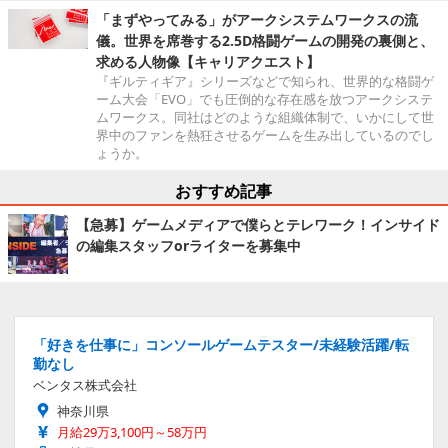
「まずやってみる」がアークシステムワークスの流
儀。世界を席巻する2.5D格闘ゲームの開発の裏側と、
求める人物像【キャリアクエスト】
『ギルティギア』シリーズなどで知られ、世界的な格闘ゲ
ーム大会「EVO」でも圧倒的な存在感を放つアークシステ
ムワークス。同社はどのような組織体制で、いかにして世
界中のファンを熱狂させるゲームを生み出しているのでし
ょうか。
おすすめ記事
【急募】ゲームメディアで僕らとテレワーク！インサイド
の編集スタッフorライターを募集中
「好きを仕事に」コンソールゲームテスター/未経験活躍/転
勤なし
ベンタス株式会社
神奈川県
月給29万3,100円～58万円