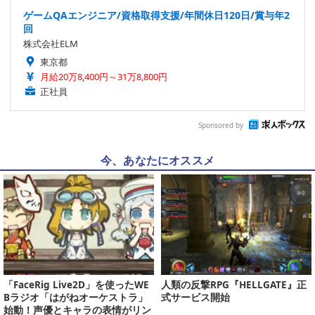
ゲームQAエンジニア/資格取得支援/年間休日120日/賞与年2
回
株式会社ELM
東京都
月給20万8,400円～31万8,800円
正社員
Sponsored by
今、あなたにオススメ
「FaceRig Live2D」を使ったWE
人類の反撃RPG『HELLGATE』正
Bラジオ「はがねオーケストラ」
式サービス開始
始動！声優とキャラの表情がリン