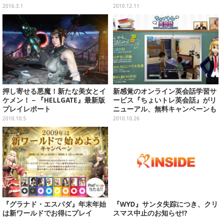
ク
2016.3.1
2010.12.11
押し寄せる悪魔！新たな美女とイ
新感覚のオンライン英会話学習サ
ケメン！－『HELLGATE』最新版
ービス『ちょいトレ英会話』がリ
プレイレポート
ニューアル、無料キャンペーンも
2010.10.5
2010.10.26
『グラナド・エスパダ』年末年始
『WYD』サンタ失踪につき、クリ
は新ワールドでお得にプレイ
スマス中止のお知らせ!?