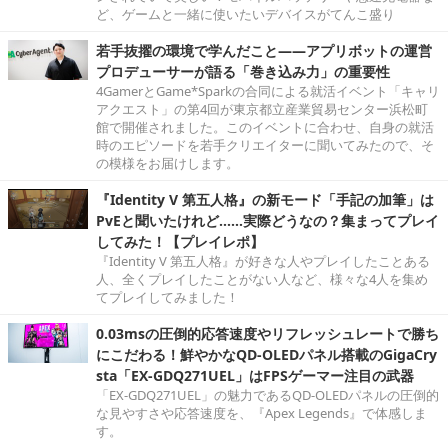
ど、ゲームと一緒に使いたいデバイスがてんこ盛り
若手抜擢の環境で学んだこと――アプリボットの運営
プロデューサーが語る「巻き込み力」の重要性
4GamerとGame*Sparkの合同による就活イベント「キャリ
アクエスト」の第4回が東京都立産業貿易センター浜松町
館で開催されました。このイベントに合わせ、自身の就活
時のエピソードを若手クリエイターに聞いてみたので、そ
の模様をお届けします。
『Identity V 第五人格』の新モード「手記の加筆」は
PvEと聞いたけれど……実際どうなの？集まってプレイ
してみた！【プレイレポ】
『Identity V 第五人格』が好きな人やプレイしたことある
人、全くプレイしたことがない人など、様々な4人を集め
てプレイしてみました！
0.03msの圧倒的応答速度やリフレッシュレートで勝ち
にこだわる！鮮やかなQD-OLEDパネル搭載のGigaCry
sta「EX-GDQ271UEL」はFPSゲーマー注目の武器
「EX-GDQ271UEL」の魅力であるQD-OLEDパネルの圧倒的
な見やすさや応答速度を、『Apex Legends』で体感しま
す。