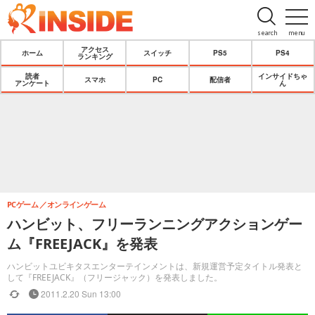
search
menu
アクセス
ホーム
スイッチ
PS5
PS4
ランキング
読者
インサイドちゃ
スマホ
PC
配信者
アンケート
ん
PCゲーム
オンラインゲーム
ハンビット、フリーランニングアクションゲー
ム『FREEJACK』を発表
ハンビットユビキタスエンターテインメントは、新規運営予定タイトル発表と
して『FREEJACK』（フリージャック）を発表しました。
2011.2.20 Sun 13:00