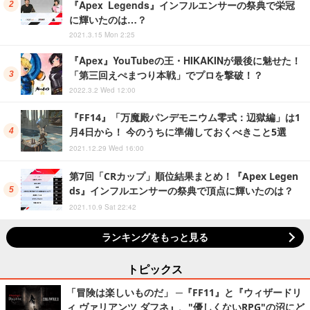
『Apex Legends』インフルエンサーの祭典で栄冠
に輝いたのは…？
2021.3.15 Mon 2:25
『Apex』YouTubeの王・HIKAKINが最後に魅せた！
「第三回えぺまつり本戦」でプロを撃破！？
2022.3.2 Wed 12:00
『FF14』「万魔殿パンデモニウム零式：辺獄編」は1
月4日から！ 今のうちに準備しておくべきこと5選
2021.12.29 Wed 16:00
第7回「CRカップ」順位結果まとめ！『Apex Legen
ds』インフルエンサーの祭典で頂点に輝いたのは？
2021.10.9 Sat 22:42
ランキングをもっと見る
トピックス
「冒険は楽しいものだ」 ─『FF11』と『ウィザードリ
ィ ヴァリアンツ ダフネ』、"優しくないRPG"の沼にど