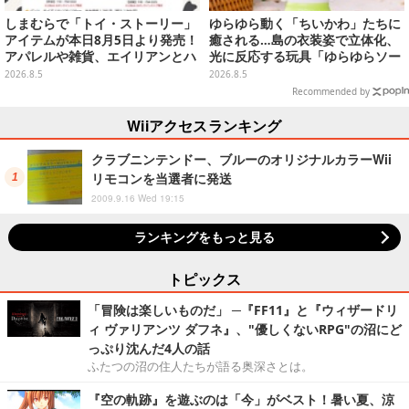
しまむらで「トイ・ストーリー」
ゆらゆら動く「ちいかわ」たちに
アイテムが本日8月5日より発売！
癒される…島の衣装姿で立体化、
アパレルや雑貨、エイリアンとハ
光に反応する玩具「ゆらゆらソー
ムのダイカットクッションなど盛
ラー」全8種が全国アミューズメ
2026.8.5
2026.8.5
りだくさん
ント施設にて展開
Recommended by
Wiiアクセスランキング
クラブニンテンドー、ブルーのオリジナルカラーWii
リモコンを当選者に発送
2009.9.16 Wed 19:15
ランキングをもっと見る
トピックス
「冒険は楽しいものだ」 ─『FF11』と『ウィザードリ
ィ ヴァリアンツ ダフネ』、"優しくないRPG"の沼にど
っぷり沈んだ4人の話
ふたつの沼の住人たちが語る奥深さとは。
『空の軌跡』を遊ぶのは「今」がベスト！暑い夏、涼