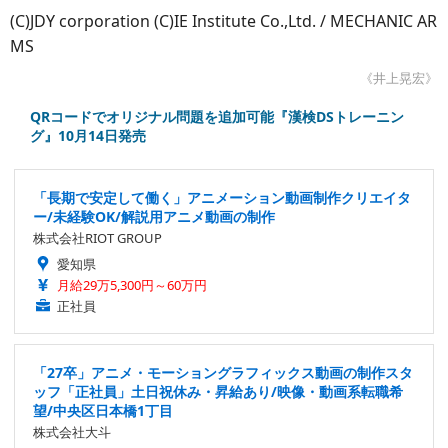
(C)JDY corporation (C)IE Institute Co.,Ltd. / MECHANIC AR
MS
《井上晃宏》
QRコードでオリジナル問題を追加可能『漢検DSトレーニン
グ』10月14日発売
「長期で安定して働く」アニメーション動画制作クリエイタ
ー/未経験OK/解説用アニメ動画の制作
株式会社RIOT GROUP
愛知県
月給29万5,300円～60万円
正社員
「27卒」アニメ・モーショングラフィックス動画の制作スタ
ッフ「正社員」土日祝休み・昇給あり/映像・動画系転職希
望/中央区日本橋1丁目
株式会社大斗