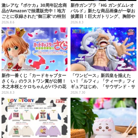
激レアな『ポケカ』30周年記念商
新作ガンプラ「HG ガンダムレオ
品がAmazonで抽選販売中！地方
パルド」新たな商品画像が一挙お
ごとに収録された“御三家”の特別
披露目！巨大ガトリング、胸部や
カード
肩武装のハッチ展開までたっぷり
2026.8.6
2026.8.3
11枚
新作一番くじ「カードキャプター
「ワンピース」新四皇を揃えた
さくら」のラストワン賞が公開！
い！「ルフィ」「ティーチ」フィ
木之本桜とケロちゃんがバラの花
ギュアはじめ、「サウザンド・サ
びらに包まれている姿で立体化
ニー号リモコンカー」など4商品
2026.8.3
2026.7.30
が8月順次プライズ展開