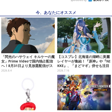
今、あなたにオススメ
「閃光のハサウェイ キルケーの魔
【コスプレ】北海道の湖畔に美麗
女」Prime Videoで国内独占配信
レイヤーが集結！『原神』や『NI
へ！8月31日より見放題配信がス
KKE』、「まどマギ」併せも注目
タート
の美女たち11選【写真51枚】
2026.8.4
2026.7.16