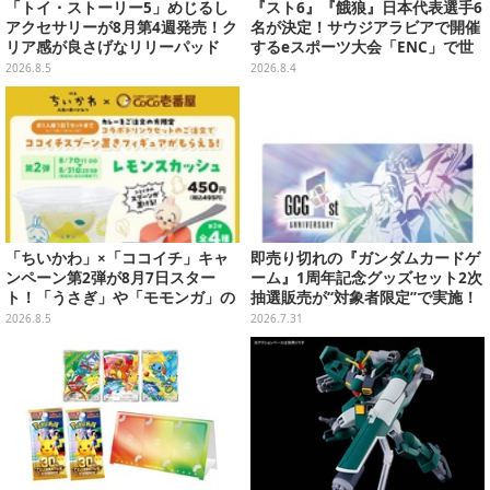
「トイ・ストーリー5」めじるし
『スト6』『餓狼』日本代表選手6
アクセサリーが8月第4週発売！ク
名が決定！サウジアラビアで開催
リア感が良さげなリリーパッド
するeスポーツ大会「ENC」で世
や、ジェシーなど全5種ラインナ
界に挑む
2026.8.5
2026.8.4
ップ
「ちいかわ」×「ココイチ」キャ
即売り切れの『ガンダムカードゲ
ンペーン第2弾が8月7日スター
ーム』1周年記念グッズセット2次
ト！「うさぎ」や「モモンガ」の
抽選販売が“対象者限定”で実施！
スプーン置きをGETしよう
プレバン全会員向け3次抽選も
2026.8.5
2026.7.31