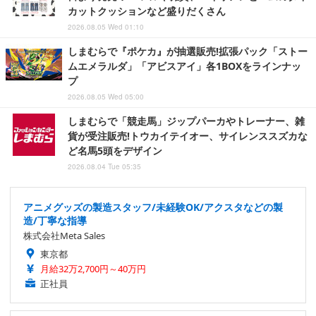
カットクッションなど盛りだくさん
2026.08.05 Wed 01:10
しまむらで『ポケカ』が抽選販売!拡張パック「ストー
ムエメラルダ」「アビスアイ」各1BOXをラインナッ
プ
2026.08.05 Wed 05:00
しまむらで「競走馬」ジップパーカやトレーナー、雑
貨が受注販売!トウカイテイオー、サイレンススズカな
ど名馬5頭をデザイン
2026.08.04 Tue 05:35
アニメグッズの製造スタッフ/未経験OK/アクスタなどの製
造/丁寧な指導
株式会社Meta Sales
東京都
月給32万2,700円～40万円
正社員