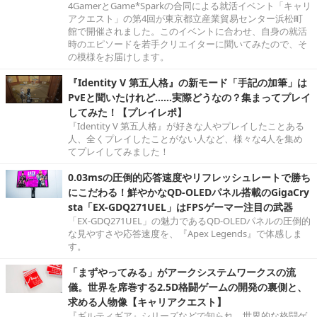
4GamerとGame*Sparkの合同による就活イベント「キャリ
アクエスト」の第4回が東京都立産業貿易センター浜松町
館で開催されました。このイベントに合わせ、自身の就活
時のエピソードを若手クリエイターに聞いてみたので、そ
の模様をお届けします。
『Identity V 第五人格』の新モード「手記の加筆」は
PvEと聞いたけれど……実際どうなの？集まってプレイ
してみた！【プレイレポ】
『Identity V 第五人格』が好きな人やプレイしたことある
人、全くプレイしたことがない人など、様々な4人を集め
てプレイしてみました！
0.03msの圧倒的応答速度やリフレッシュレートで勝ち
にこだわる！鮮やかなQD-OLEDパネル搭載のGigaCry
sta「EX-GDQ271UEL」はFPSゲーマー注目の武器
「EX-GDQ271UEL」の魅力であるQD-OLEDパネルの圧倒的
な見やすさや応答速度を、『Apex Legends』で体感しま
す。
「まずやってみる」がアークシステムワークスの流
儀。世界を席巻する2.5D格闘ゲームの開発の裏側と、
求める人物像【キャリアクエスト】
『ギルティギア』シリーズなどで知られ、世界的な格闘ゲ