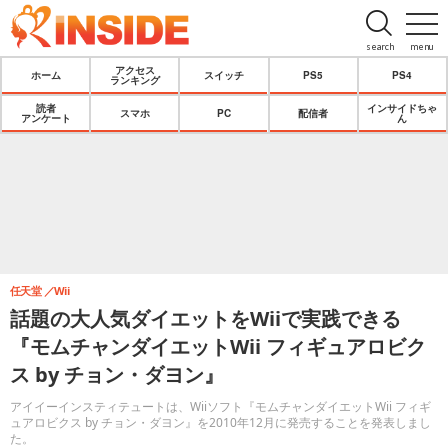
search
menu
アクセス
ホーム
スイッチ
PS5
PS4
ランキング
読者
インサイドちゃ
スマホ
PC
配信者
アンケート
ん
任天堂
Wii
話題の大人気ダイエットをWiiで実践できる
『モムチャンダイエットWii フィギュアロビク
ス by チョン・ダヨン』
アイイーインスティテュートは、Wiiソフト『モムチャンダイエットWii フィギ
ュアロビクス by チョン・ダヨン』を2010年12月に発売することを発表しまし
た。