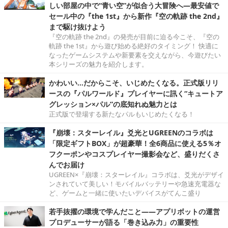
しい部屋の中で“青い空”が似合う大冒険へ―最安値で
セール中の『the 1st』から新作『空の軌跡 the 2nd』
まで駆け抜けよう
『空の軌跡 the 2nd』の発売が目前に迫る今こそ、『空の
軌跡 the 1st』から遊び始める絶好のタイミング！ 快適に
なったゲームシステムや新要素を交えながら、今遊びたい
本シリーズの魅力を紹介します。
かわいい…だからこそ、いじめたくなる。正式版リリ
ースの『パルワールド』プレイヤーに訊く“キュートア
グレッション×パル”の底知れぬ魅力とは
正式版で登場する新たなパルもいじめたくなる！
『崩壊：スターレイル』爻光とUGREENのコラボは
「限定ギフトBOX」が超豪華！全6商品に使える5％オ
フクーポンやコスプレイヤー撮影会など、盛りだくさ
んでお届け
UGREEN×『崩壊：スターレイル』コラボは、爻光がデザイ
ンされていて美しい！モバイルバッテリーや急速充電器な
ど、ゲームと一緒に使いたいデバイスがてんこ盛り
若手抜擢の環境で学んだこと――アプリボットの運営
プロデューサーが語る「巻き込み力」の重要性