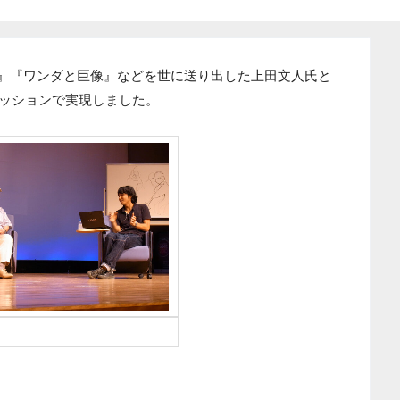
O』『ワンダと巨像』などを世に送り出した上田文人氏と
待セッションで実現しました。
塚康生氏(左)、上田文人氏(右)