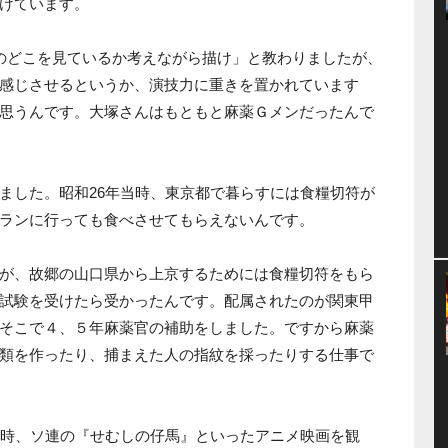
けています。
絵のどこを見ているか考えながら描け」と教わりましたが、
感じさせるというか、演技力に重きを置かれています
思うんです。大塚さんはもともと麻薬Ｇメンだったんで
ました。昭和26年当時、東京都で暮らすには食糧切符が
ランに行っても食べさせてもらえないんです。
が、故郷の山口県から上京するためには食糧切符をもら
試験を受けたら受かったんです。配属されたのが関東甲
そこで４、５年麻薬官の補助をしました。ですから麻薬
類を作ったり、捕まえた人の指紋を採ったりする仕事で
当時、ソ連の『せむしの仔馬』といったアニメ映画を観