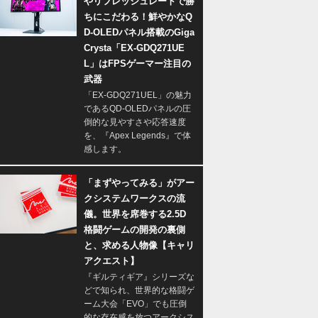
やリフレッシュレートで勝
ちにこだわる！鮮やかなQ
D-OLEDパネル搭載のGiga
Crysta「EX-GDQ271UE
L」はFPSゲーマー注目の
武器
「EX-GDQ271UEL」の魅力
であるQD-OLEDパネルの圧
倒的な見やすさや応答速度
を、『Apex Legends』で体
感します。
「まずやってみる」がアー
クシステムワークスの流
儀。世界を席巻する2.5D
格闘ゲームの開発の裏側
と、求める人物像【キャリ
アクエスト】
『ギルティギア』シリーズな
どで知られ、世界的な格闘ゲ
ーム大会「EVO」でも圧倒
的な存在感を放つアークシス