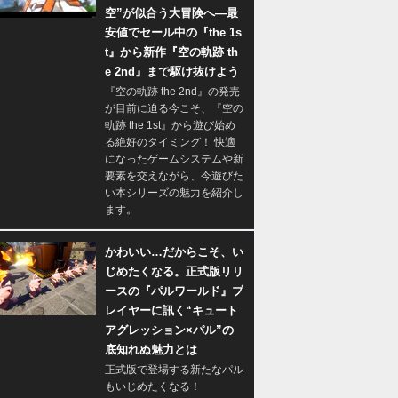
空”が似合う大冒険へ―最
安値でセール中の『the 1s
t』から新作『空の軌跡 th
e 2nd』まで駆け抜けよう
『空の軌跡 the 2nd』の発売
が目前に迫る今こそ、『空の
軌跡 the 1st』から遊び始め
る絶好のタイミング！ 快適
になったゲームシステムや新
要素を交えながら、今遊びた
い本シリーズの魅力を紹介し
ます。
かわいい…だからこそ、い
じめたくなる。正式版リリ
ースの『パルワールド』プ
レイヤーに訊く“キュート
アグレッション×パル”の
底知れぬ魅力とは
正式版で登場する新たなパル
もいじめたくなる！