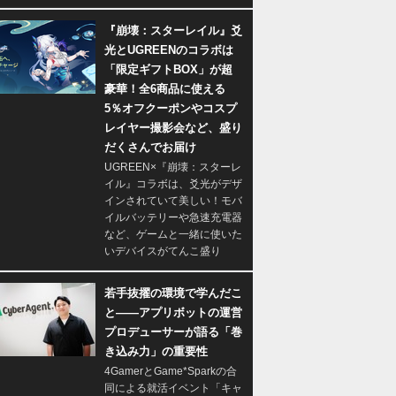
『崩壊：スターレイル』爻
光とUGREENのコラボは
「限定ギフトBOX」が超
豪華！全6商品に使える
5％オフクーポンやコスプ
レイヤー撮影会など、盛り
だくさんでお届け
UGREEN×『崩壊：スターレ
イル』コラボは、爻光がデザ
インされていて美しい！モバ
イルバッテリーや急速充電器
など、ゲームと一緒に使いた
いデバイスがてんこ盛り
若手抜擢の環境で学んだこ
と――アプリボットの運営
プロデューサーが語る「巻
き込み力」の重要性
4GamerとGame*Sparkの合
同による就活イベント「キャ