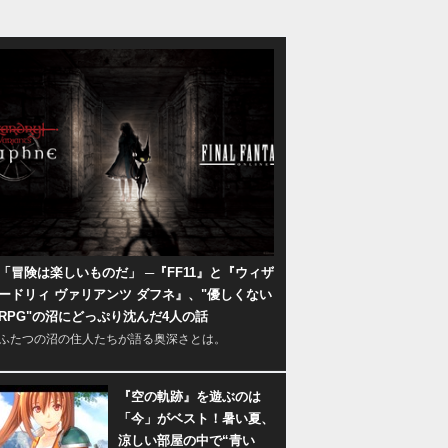
「冒険は楽しいものだ」 ─『FF11』と『ウィザ
ードリィ ヴァリアンツ ダフネ』、"優しくない
RPG"の沼にどっぷり沈んだ4人の話
ふたつの沼の住人たちが語る奥深さとは。
『空の軌跡』を遊ぶのは
「今」がベスト！暑い夏、
涼しい部屋の中で“青い