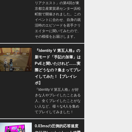
リアクエスト」の第4回が東
京都立産業貿易センター浜松
町館で開催されました。この
イベントに合わせ、自身の就
活時のエピソードを若手クリ
エイターに聞いてみたので、
その模様をお届けします。
『Identity V 第五人格』の
新モード「手記の加筆」は
PvEと聞いたけれど……実
際どうなの？集まってプレ
イしてみた！【プレイレ
ポ】
『Identity V 第五人格』が好
きな人やプレイしたことある
人、全くプレイしたことがな
い人など、様々な4人を集め
てプレイしてみました！
0.03msの圧倒的応答速度