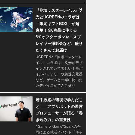
『崩壊：スターレイル』爻
光とUGREENのコラボは
「限定ギフトBOX」が超
豪華！全6商品に使える
5％オフクーポンやコスプ
レイヤー撮影会など、盛り
だくさんでお届け
UGREEN×『崩壊：スターレ
イル』コラボは、爻光がデザ
インされていて美しい！モバ
イルバッテリーや急速充電器
など、ゲームと一緒に使いた
いデバイスがてんこ盛り
若手抜擢の環境で学んだこ
と――アプリボットの運営
プロデューサーが語る「巻
き込み力」の重要性
4GamerとGame*Sparkの合
同による就活イベント「キャ