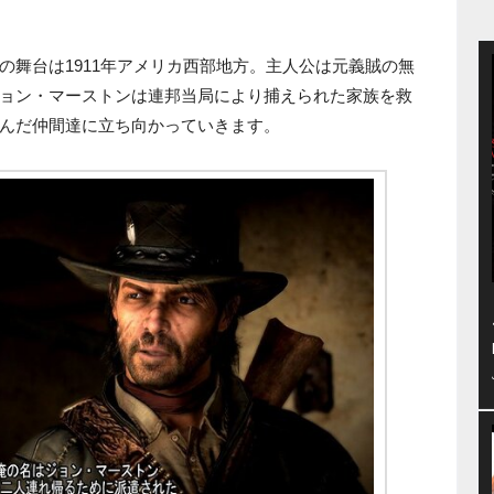
の舞台は1911年アメリカ西部地方。主人公は元義賊の無
ョン・マーストンは連邦当局により捕えられた家族を救
んだ仲間達に立ち向かっていきます。