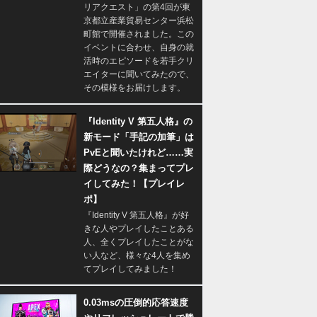
リアクエスト」の第4回が東
京都立産業貿易センター浜松
町館で開催されました。この
イベントに合わせ、自身の就
活時のエピソードを若手クリ
エイターに聞いてみたので、
その模様をお届けします。
『Identity V 第五人格』の
新モード「手記の加筆」は
PvEと聞いたけれど……実
際どうなの？集まってプレ
イしてみた！【プレイレ
ポ】
『Identity V 第五人格』が好
きな人やプレイしたことある
人、全くプレイしたことがな
い人など、様々な4人を集め
てプレイしてみました！
0.03msの圧倒的応答速度