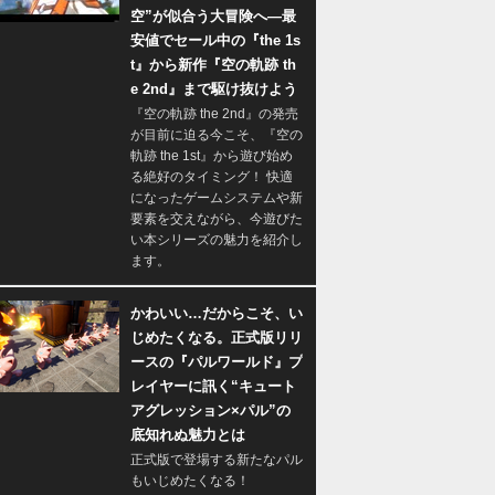
空”が似合う大冒険へ―最
安値でセール中の『the 1s
t』から新作『空の軌跡 th
e 2nd』まで駆け抜けよう
『空の軌跡 the 2nd』の発売
が目前に迫る今こそ、『空の
軌跡 the 1st』から遊び始め
る絶好のタイミング！ 快適
になったゲームシステムや新
要素を交えながら、今遊びた
い本シリーズの魅力を紹介し
ます。
かわいい…だからこそ、い
じめたくなる。正式版リリ
ースの『パルワールド』プ
レイヤーに訊く“キュート
アグレッション×パル”の
底知れぬ魅力とは
正式版で登場する新たなパル
もいじめたくなる！