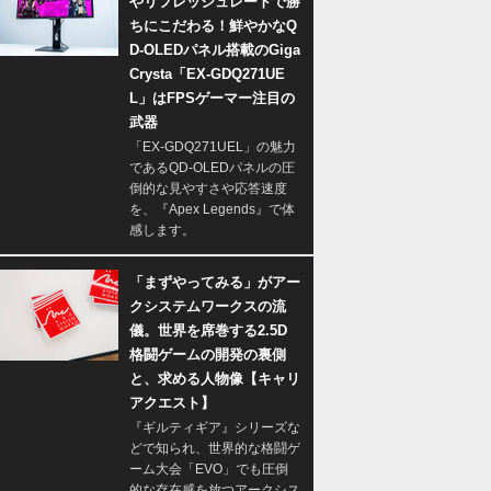
やリフレッシュレートで勝
ちにこだわる！鮮やかなQ
D-OLEDパネル搭載のGiga
Crysta「EX-GDQ271UE
L」はFPSゲーマー注目の
武器
「EX-GDQ271UEL」の魅力
であるQD-OLEDパネルの圧
倒的な見やすさや応答速度
を、『Apex Legends』で体
感します。
「まずやってみる」がアー
クシステムワークスの流
儀。世界を席巻する2.5D
格闘ゲームの開発の裏側
と、求める人物像【キャリ
アクエスト】
『ギルティギア』シリーズな
どで知られ、世界的な格闘ゲ
ーム大会「EVO」でも圧倒
的な存在感を放つアークシス