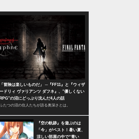
「冒険は楽しいものだ」 ─『FF11』と『ウィザ
ードリィ ヴァリアンツ ダフネ』、"優しくない
RPG"の沼にどっぷり沈んだ4人の話
ふたつの沼の住人たちが語る奥深さとは。
『空の軌跡』を遊ぶのは
「今」がベスト！暑い夏、
涼しい部屋の中で“青い