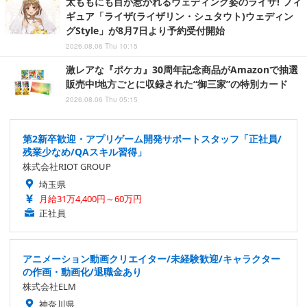
太ももにも目が惹かれるウェディング姿のライザ! フィ
ギュア「ライザ(ライザリン・シュタウト)ウェディン
グStyle」が8月7日より予約受付開始
2026.08.06 Thu 10:15
激レアな『ポケカ』30周年記念商品がAmazonで抽選
販売中!地方ごとに収録された“御三家”の特別カード
2026.08.06 Thu 05:15
第2新卒歓迎・アプリゲーム開発サポートスタッフ「正社員/
残業少なめ/QAスキル習得」
株式会社RIOT GROUP
埼玉県
月給31万4,400円～60万円
正社員
アニメーション動画クリエイター/未経験歓迎/キャラクター
の作画・動画化/退職金あり
株式会社ELM
神奈川県