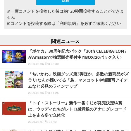
※一度コメントを投稿した後は約120秒間投稿することができま
せん
※コメントを投稿する際は
「利用規約」
を必ずご確認ください
関連ニュース
『ポケカ』30周年記念パック「30th CELEBRATION」
がAmazonで抽選販売受付中!1BOX(20パック入り)
2026.08.06 Thu 03:30
「ちいかわ」映画グッズ第3弾ほか、多数の新商品がズ
ラリ!なんか懐いてる「鳥」マスコットや場面写アイテ
ムなど必見のラインナップ
2026.08.06 Thu 11:25
「トイ・ストーリー」新作一番くじが発売決定!A賞
は、ウッディたちがレトロ感満載のアナログレコード
上を走る姿で立体化
2026.08.07 Fri 03:40