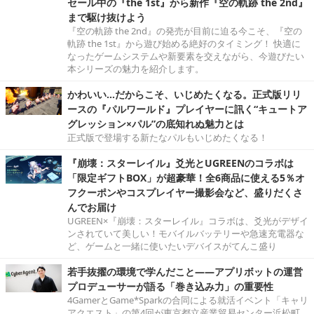
セール中の『the 1st』から新作『空の軌跡 the 2nd』
まで駆け抜けよう
『空の軌跡 the 2nd』の発売が目前に迫る今こそ、『空の
軌跡 the 1st』から遊び始める絶好のタイミング！ 快適に
なったゲームシステムや新要素を交えながら、今遊びたい
本シリーズの魅力を紹介します。
かわいい…だからこそ、いじめたくなる。正式版リリ
ースの『パルワールド』プレイヤーに訊く“キュートア
グレッション×パル”の底知れぬ魅力とは
正式版で登場する新たなパルもいじめたくなる！
『崩壊：スターレイル』爻光とUGREENのコラボは
「限定ギフトBOX」が超豪華！全6商品に使える5％オ
フクーポンやコスプレイヤー撮影会など、盛りだくさ
んでお届け
UGREEN×『崩壊：スターレイル』コラボは、爻光がデザイ
ンされていて美しい！モバイルバッテリーや急速充電器な
ど、ゲームと一緒に使いたいデバイスがてんこ盛り
若手抜擢の環境で学んだこと――アプリボットの運営
プロデューサーが語る「巻き込み力」の重要性
4GamerとGame*Sparkの合同による就活イベント「キャリ
アクエスト」の第4回が東京都立産業貿易センター浜松町