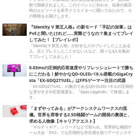
館で開催されました。このイベントに合わせ、自身の就活
時のエピソードを若手クリエイターに聞いてみたので、そ
の模様をお届けします。
『Identity V 第五人格』の新モード「手記の加筆」は
PvEと聞いたけれど……実際どうなの？集まってプレイ
してみた！【プレイレポ】
『Identity V 第五人格』が好きな人やプレイしたことある
人、全くプレイしたことがない人など、様々な4人を集め
てプレイしてみました！
0.03msの圧倒的応答速度やリフレッシュレートで勝ち
にこだわる！鮮やかなQD-OLEDパネル搭載のGigaCry
sta「EX-GDQ271UEL」はFPSゲーマー注目の武器
「EX-GDQ271UEL」の魅力であるQD-OLEDパネルの圧倒的
な見やすさや応答速度を、『Apex Legends』で体感しま
す。
「まずやってみる」がアークシステムワークスの流
儀。世界を席巻する2.5D格闘ゲームの開発の裏側と、
求める人物像【キャリアクエスト】
『ギルティギア』シリーズなどで知られ、世界的な格闘ゲ
ーム大会「EVO」でも圧倒的な存在感を放つアークシステ