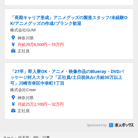
「長期キャリア形成」アニメグッズの製造スタッフ/未経験O
K/アニメグッズの作成/ブランク歓迎
株式会社GUM
神奈川県
月給29万6,500円～55万円
正社員
「27卒」即入寮OK・アニメ・映像作品のBlueray・DVDパ
ッケージ封入スタッフ「正社員/土日祝休み/月給30万以上
可」川崎市幸区中幸町1丁目
株式会社Creer
神奈川県
月給25万2,100円～32万円
正社員
Sponsored by
記事
ホーム
›
任天堂
›
Wii
›