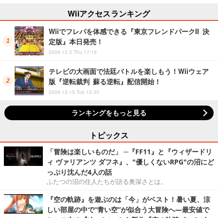
Wiiアクセスランキング
Wiiでフレパを体感できる『東京フレンドパークII 決
定版』本日発売！
2009.12.3 Thu 17:15
テレビの大画面で法廷バトルを楽しもう！Wiiウェア
版『逆転裁判 蘇る逆転』配信開始！
2009.12.15 Tue 12:30
ランキングをもっと見る
トピックス
「冒険は楽しいものだ」 ─『FF11』と『ウィザードリ
ィ ヴァリアンツ ダフネ』、"優しくないRPG"の沼にど
っぷり沈んだ4人の話
ふたつの沼の住人たちが語る奥深さとは。
『空の軌跡』を遊ぶのは「今」がベスト！暑い夏、涼
しい部屋の中で“青い空”が似合う大冒険へ―最安値で