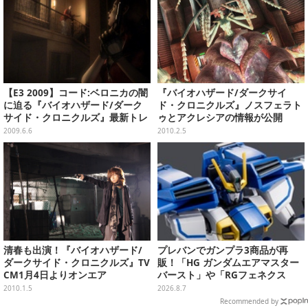
【E3 2009】コード:ベロニカの闇
『バイオハザード/ダークサイ
に迫る『バイオハザード/ダーク
ド・クロニクルズ』ノスフェラト
サイド・クロニクルズ』最新トレ
ゥとアクレシアの情報が公開
イラーを掲載
2009.6.6
2010.2.5
清春も出演！『バイオハザード/
プレバンでガンプラ3商品が再
ダークサイド・クロニクルズ』TV
販！「HG ガンダムエアマスター
CM1月4日よりオンエア
バースト」や「RGフェネクス
（ナラティブVer.）」も
2010.1.5
2026.8.7
Recommended by