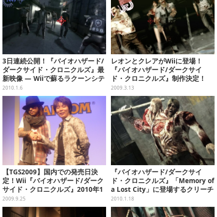
3日連続公開！『バイオハザード/
レオンとクレアがWiiに登場！
ダークサイド・クロニクルズ』最
『バイオハザード/ダークサイ
新映像 ― Wiiで蘇るラクーンシテ
ド・クロニクルズ』制作決定！
ィの恐怖
2010.1.6
2009.3.13
【TGS2009】国内での発売日決
『バイオハザード/ダークサイ
定！Wii『バイオハザード/ダーク
ド・クロニクルズ』「Memory of
サイド・クロニクルズ』2010年1
a Lost City」に登場するクリーチ
月14日発売！
ャーを紹介
2009.9.25
2010.1.18