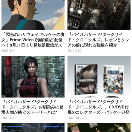
「閃光のハサウェイ キルケーの魔
『バイオハザード/ダークサイ
女」Prime Videoで国内独占配信
ド・クロニクルズ』レオンとクレ
へ！8月31日より見放題配信がス
アの前に現れる強敵を紹介
タート
2026.8.4
2010.1.22
『バイオハザード/ダークサイ
『バイオハザード/ダークサイ
ド・クロニクルズ』お馴染みの登
ド・クロニクルズ』、CD/DVD付
場人物が紡ぐストーリーとは?
属のコレクターズ・パッケージ発
売決定！
2009.4.29
2009.10.27