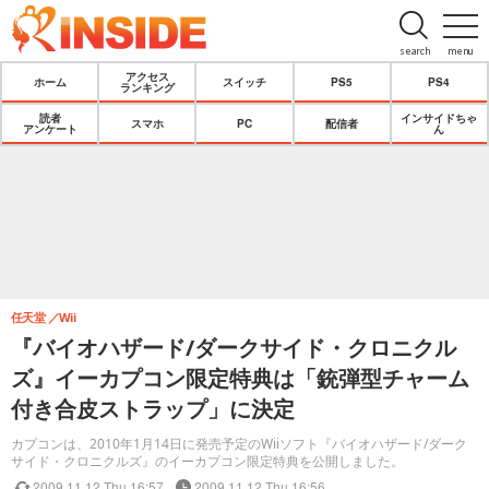
search
menu
アクセス
ホーム
スイッチ
PS5
PS4
ランキング
読者
インサイドちゃ
スマホ
PC
配信者
アンケート
ん
任天堂
Wii
『バイオハザード/ダークサイド・クロニクル
ズ』イーカプコン限定特典は「銃弾型チャーム
付き合皮ストラップ」に決定
カプコンは、2010年1月14日に発売予定のWiiソフト『バイオハザード/ダーク
サイド・クロニクルズ』のイーカプコン限定特典を公開しました。
2009.11.12 Thu 16:57
2009.11.12 Thu 16:56