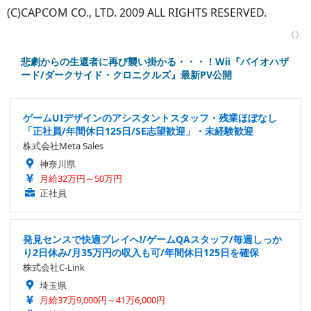
(C)CAPCOM CO., LTD. 2009 ALL RIGHTS RESERVED.
《》
悲劇からの生還者に再び襲い掛かる・・・！Wii『バイオハザ
ード/ダークサイド・クロニクルズ』最新PV公開
ゲームUIデザインのアシスタントスタッフ・残業ほぼなし
「正社員/年間休日125日/SE志望歓迎」・未経験歓迎
株式会社Meta Sales
神奈川県
月給32万円～50万円
正社員
発見センスで快適プレイへ!/ゲームQAスタッフ/毎週しっか
り2日休み/月35万円の収入も可/年間休日125日を確保
株式会社C-Link
埼玉県
月給37万9,000円～41万6,000円