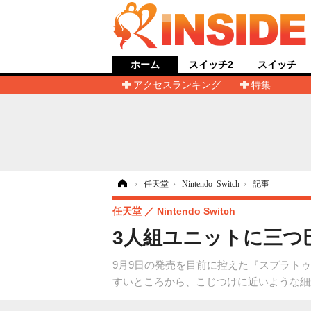
ホーム
スイッチ2
スイッチ
アクセスランキング
特集
ホーム
›
任天堂
›
Nintendo Switch
›
記事
任天堂
Nintendo Switch
3人組ユニットに三つ
9月9日の発売を目前に控えた『スプラトゥ
すいところから、こじつけに近いような細