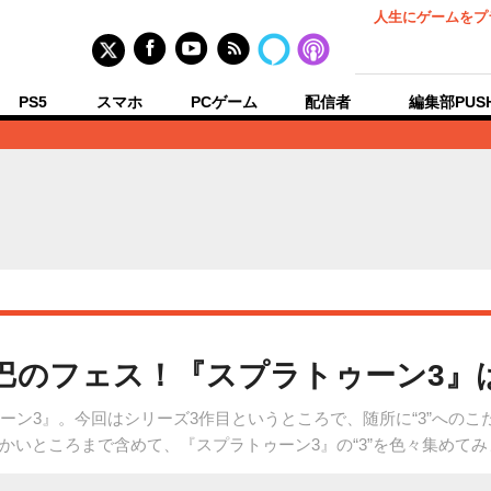
人生にゲームをプ
PS5
スマホ
PCゲーム
配信者
編集部PUS
巴のフェス！『スプラトゥーン3』は
ーン3』。今回はシリーズ3作目というところで、随所に“3”への
かいところまで含めて、『スプラトゥーン3』の“3”を色々集めてみ