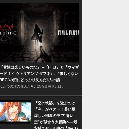
「冒険は楽しいものだ」 ─『FF11』と『ウィザ
ードリィ ヴァリアンツ ダフネ』、"優しくない
RPG"の沼にどっぷり沈んだ4人の話
ふたつの沼の住人たちが語る奥深さとは。
『空の軌跡』を遊ぶのは
「今」がベスト！暑い夏、
涼しい部屋の中で“青い
空”が似合う大冒険へ―最
安値でセール中の『the 1s