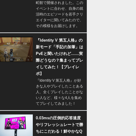
町館で開催されました。この
イベントに合わせ、自身の就
活時のエピソードを若手クリ
エイターに聞いてみたので、
その模様をお届けします。
『Identity V 第五人格』の
新モード「手記の加筆」は
PvEと聞いたけれど……実
際どうなの？集まってプレ
イしてみた！【プレイレ
ポ】
『Identity V 第五人格』が好
きな人やプレイしたことある
人、全くプレイしたことがな
い人など、様々な4人を集め
てプレイしてみました！
0.03msの圧倒的応答速度
やリフレッシュレートで勝
ちにこだわる！鮮やかなQ