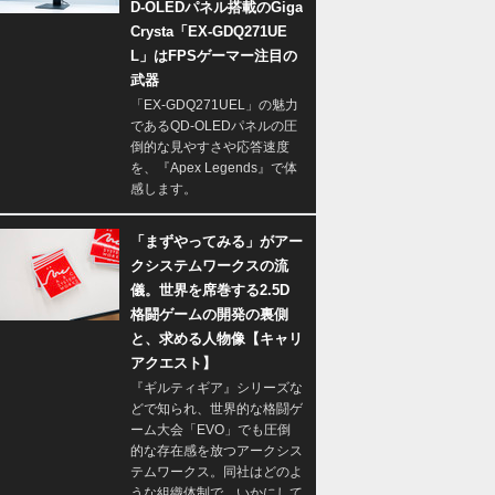
D-OLEDパネル搭載のGiga
Crysta「EX-GDQ271UE
L」はFPSゲーマー注目の
武器
「EX-GDQ271UEL」の魅力
であるQD-OLEDパネルの圧
倒的な見やすさや応答速度
を、『Apex Legends』で体
感します。
「まずやってみる」がアー
クシステムワークスの流
儀。世界を席巻する2.5D
格闘ゲームの開発の裏側
と、求める人物像【キャリ
アクエスト】
『ギルティギア』シリーズな
どで知られ、世界的な格闘ゲ
ーム大会「EVO」でも圧倒
的な存在感を放つアークシス
テムワークス。同社はどのよ
うな組織体制で、いかにして