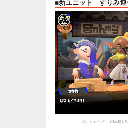
■新ユニット すりみ連
「ほな カイサン!!!」で3本指を見せ