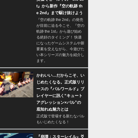
t』から新作『空の軌跡 th
e 2nd』まで駆け抜けよう
『空の軌跡 the 2nd』の発売
が目前に迫る今こそ、『空の
軌跡 the 1st』から遊び始め
る絶好のタイミング！ 快適
になったゲームシステムや新
要素を交えながら、今遊びた
い本シリーズの魅力を紹介し
ます。
かわいい…だからこそ、い
じめたくなる。正式版リリ
ースの『パルワールド』プ
レイヤーに訊く“キュート
アグレッション×パル”の
底知れぬ魅力とは
正式版で登場する新たなパル
もいじめたくなる！
『崩壊：スターレイル』爻