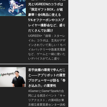
光とUGREENのコラボは
「限定ギフトBOX」が超
豪華！全6商品に使える
5％オフクーポンやコスプ
レイヤー撮影会など、盛り
だくさんでお届け
UGREEN×『崩壊：スターレ
イル』コラボは、爻光がデザ
インされていて美しい！モバ
イルバッテリーや急速充電器
など、ゲームと一緒に使いた
いデバイスがてんこ盛り
若手抜擢の環境で学んだこ
と――アプリボットの運営
プロデューサーが語る「巻
き込み力」の重要性
4GamerとGame*Sparkの合
同による就活イベント「キャ
リアクエスト」の第4回が東
京都立産業貿易センター浜松