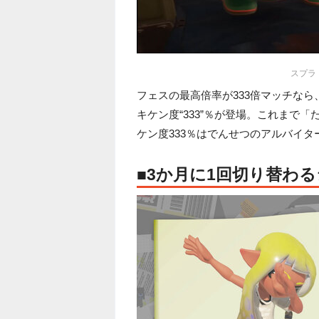
スプラトゥ
フェスの最高倍率が333倍マッチな
キケン度“333”％が登場。これまで
ケン度333％はでんせつのアルバイ
■3か月に1回切り替わ