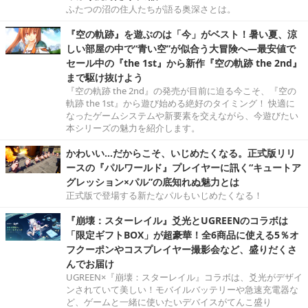
ふたつの沼の住人たちが語る奥深さとは。
『空の軌跡』を遊ぶのは「今」がベスト！暑い夏、涼
しい部屋の中で“青い空”が似合う大冒険へ―最安値で
セール中の『the 1st』から新作『空の軌跡 the 2nd』
まで駆け抜けよう
『空の軌跡 the 2nd』の発売が目前に迫る今こそ、『空の
軌跡 the 1st』から遊び始める絶好のタイミング！ 快適に
なったゲームシステムや新要素を交えながら、今遊びたい
本シリーズの魅力を紹介します。
かわいい…だからこそ、いじめたくなる。正式版リリ
ースの『パルワールド』プレイヤーに訊く“キュートア
グレッション×パル”の底知れぬ魅力とは
正式版で登場する新たなパルもいじめたくなる！
『崩壊：スターレイル』爻光とUGREENのコラボは
「限定ギフトBOX」が超豪華！全6商品に使える5％オ
フクーポンやコスプレイヤー撮影会など、盛りだくさ
んでお届け
UGREEN×『崩壊：スターレイル』コラボは、爻光がデザイ
ンされていて美しい！モバイルバッテリーや急速充電器な
ど、ゲームと一緒に使いたいデバイスがてんこ盛り