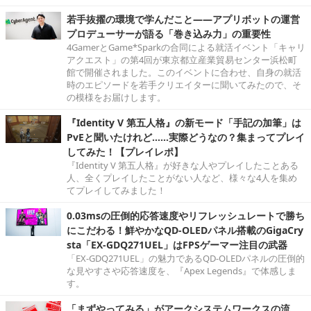
若手抜擢の環境で学んだこと――アプリボットの運営
プロデューサーが語る「巻き込み力」の重要性
4GamerとGame*Sparkの合同による就活イベント「キャリ
アクエスト」の第4回が東京都立産業貿易センター浜松町
館で開催されました。このイベントに合わせ、自身の就活
時のエピソードを若手クリエイターに聞いてみたので、そ
の模様をお届けします。
『Identity V 第五人格』の新モード「手記の加筆」は
PvEと聞いたけれど……実際どうなの？集まってプレイ
してみた！【プレイレポ】
『Identity V 第五人格』が好きな人やプレイしたことある
人、全くプレイしたことがない人など、様々な4人を集め
てプレイしてみました！
0.03msの圧倒的応答速度やリフレッシュレートで勝ち
にこだわる！鮮やかなQD-OLEDパネル搭載のGigaCry
sta「EX-GDQ271UEL」はFPSゲーマー注目の武器
「EX-GDQ271UEL」の魅力であるQD-OLEDパネルの圧倒的
な見やすさや応答速度を、『Apex Legends』で体感しま
す。
「まずやってみる」がアークシステムワークスの流