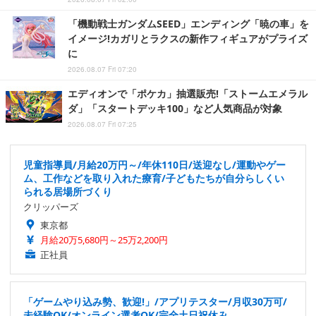
「機動戦士ガンダムSEED」エンディング「暁の車」を
イメージ!カガリとラクスの新作フィギュアがプライズ
に
2026.08.07 Fri 07:20
エディオンで「ポケカ」抽選販売!「ストームエメラル
ダ」「スタートデッキ100」など人気商品が対象
2026.08.07 Fri 07:25
児童指導員/月給20万円～/年休110日/送迎なし/運動やゲー
ム、工作などを取り入れた療育/子どもたちが自分らしくい
られる居場所づくり
クリッパーズ
東京都
月給20万5,680円～25万2,200円
正社員
「ゲームやり込み勢、歓迎!」/アプリテスター/月収30万可/
未経験OK/オンライン選考OK/完全土日祝休み