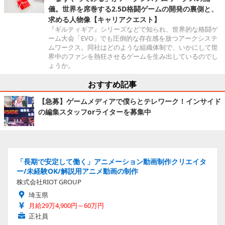
儀。世界を席巻する2.5D格闘ゲームの開発の裏側と、
求める人物像【キャリアクエスト】
『ギルティギア』シリーズなどで知られ、世界的な格闘ゲ
ーム大会「EVO」でも圧倒的な存在感を放つアークシステ
ムワークス。同社はどのような組織体制で、いかにして世
界中のファンを熱狂させるゲームを生み出しているのでし
ょうか。
おすすめ記事
【急募】ゲームメディアで僕らとテレワーク！インサイド
の編集スタッフorライターを募集中
「長期で安定して働く」アニメーション動画制作クリエイタ
ー/未経験OK/解説用アニメ動画の制作
株式会社RIOT GROUP
埼玉県
月給29万4,900円～60万円
正社員