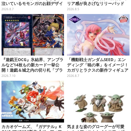
泣いているモモンガのお顔デザイ
リア感が良さげなリリーパッド
ン全4種が8月下旬プライズ展開
や、ジェシーなど全5種ラインナ
2026.8.7
2026.8.5
ップ
『遊戯王OCG』氷結界、アンブラ
「機動戦士ガンダムSEED」エン
ルなど14枚もの新カード一挙公
ディング「暁の車」をイメージ！
開！遊戯＆城之内の切り札「ブラ
カガリとラクスの新作フィギュア
ック・デーモンズ・ドラゴン」も
がプライズに
2026.7.10
2026.8.7
新たな装いで登場
カカオゲームズ、『ガデテル』K
気ままな姿のグローグーが可愛