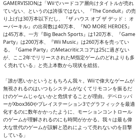
GAMERVISIONは「Wiiでハードコア層向けタイトルが売れ
ていない、というのは誇張ではない。『The Conduit』の売
り上げは30万本以下だし、『ザ ハウス オブ ザ デッド： オ
ーバーキル』の出荷数は40万本、『NO MORE HEROES』
は45万本。一方『Big Beach Sports』は120万本、『Game
Party』は200万本、『Wii Music』は260万本を売ってい
る。『Game Party』のMetacriticスコアは25に過ぎない
が、ここ2年でリリースされたM指定ゲームのどれよりも多
く売れている」と売上本数から現状を総括。
「誰が悪いかというともちろん我々。Wiiで偉大なゲームが
無視されるのはいつもシステムがなくてリモコンを振るだ
けのゲームじゃないかと危惧することが理由。デベロッパ
ーがXbox360やプレイステーション3でグラフィックを最適
化するのに数年かかったように、モーションコントロール
のゲームが理解されるのにも時間がかかる。我々は最も偉
大な世代のゲームが誤解と恐れによって売れないのを目撃
している」