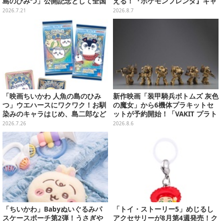
島のひみつ」公開記念として全国
える！『ポケモンフレンダ』キャ
劇場で販売決定、セイレーンドリ
ンペーンが8月11日開始
2026.7.21
2026.8.7
ンクカップホルダーも
「映画ちいかわ 人魚の島のひみ
新作映画「装甲騎兵ボトムズ 灰色
つ」ウエハースにワクワク！お馴
の魔女」から6機体プラキットセ
染みのキャラはじめ、島二郎など
ットが予約開始！「VAKIT プラト
セイレーン編カード全22種
ーン」第1弾、各部関節可動仕様
2026.7.26
2026.8.6
「ちいかわ」Babyぬいぐるみパ
「トイ・ストーリー5」めじるし
スケースポーチ第2弾！うさぎや
アクセサリーが8月第4週発売！ク