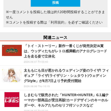
※一度コメントを投稿した後は約120秒間投稿することができま
せん
※コメントを投稿する際は
「利用規約」
を必ずご確認ください
関連ニュース
「トイ・ストーリー」新作一番くじが発売決定!A賞
は、ウッディたちがレトロ感満載のアナログレコード
上を走る姿で立体化
2026.08.07 Fri 03:40
太ももにも目が惹かれるウェディング姿のライザ! フィ
ギュア「ライザ(ライザリン・シュタウト)ウェディン
グStyle」が8月7日より予約受付開始
2026.08.06 Thu 10:15
しまむらで販売された「HUNTER×HUNTER」G.I.編テ
ーマの一部商品が受注再販!カードデザインのキーホル
ダーや、キルアたちのセリフ付ソックスなど
2026.08.07 Fri 02:00