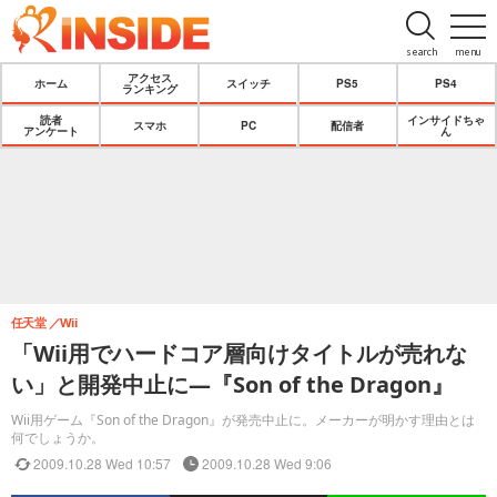
search
menu
アクセス
ホーム
スイッチ
PS5
PS4
ランキング
読者
インサイドちゃ
スマホ
PC
配信者
アンケート
ん
任天堂
Wii
「Wii用でハードコア層向けタイトルが売れな
い」と開発中止に―『Son of the Dragon』
Wii用ゲーム『Son of the Dragon』が発売中止に。メーカーが明かす理由とは
何でしょうか。
2009.10.28 Wed 10:57
2009.10.28 Wed 9:06