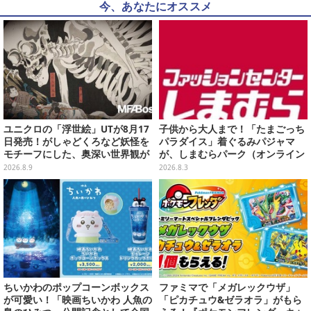
今、あなたにオススメ
ユニクロの「浮世絵」UTが8月17
子供から大人まで！「たまごっち
日発売！がしゃどくろなど妖怪を
パラダイス」着ぐるみパジャマ
モチーフにした、奥深い世界観が
が、しまむらパーク（オンライン
最高にオシャレ
ストア）にて受注生産
2026.8.9
2026.8.3
ちいかわのポップコーンボックス
ファミマで「メガレックウザ」
が可愛い！「映画ちいかわ 人魚の
「ピカチュウ&ゼラオラ」がもら