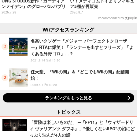
ONG STUDIOS新作『ガーディア
い！メディコムトイよりフィギュ
ンメイデン』のグローバルパブリ
ア5種が再販売
ッシング契約を締結―2026年内リ
2026.7.28
2026.8.7
リースを目指す
Recommended by
Wiiアクセスランキング
名高いクソゲー『メジャー パーフェクトクローザ
ー』RTAに爆笑！「ランナーを出すとフリーズ」「よ
くある外野ゴロ」…？
2021.8.14 Sat 10:30
任天堂、『Wiiの間』＆『どこでもWiiの間』配信開
始！
2009.5.1 Fri 12:20
ランキングをもっと見る
トピックス
「冒険は楽しいものだ」 ─『FF11』と『ウィザードリ
ィ ヴァリアンツ ダフネ』、"優しくないRPG"の沼にど
っぷり沈んだ4人の話