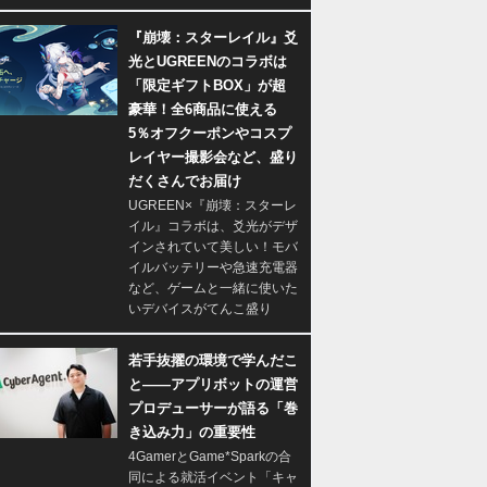
『崩壊：スターレイル』爻
光とUGREENのコラボは
「限定ギフトBOX」が超
豪華！全6商品に使える
5％オフクーポンやコスプ
レイヤー撮影会など、盛り
だくさんでお届け
UGREEN×『崩壊：スターレ
イル』コラボは、爻光がデザ
インされていて美しい！モバ
イルバッテリーや急速充電器
など、ゲームと一緒に使いた
いデバイスがてんこ盛り
若手抜擢の環境で学んだこ
と――アプリボットの運営
プロデューサーが語る「巻
き込み力」の重要性
4GamerとGame*Sparkの合
同による就活イベント「キャ