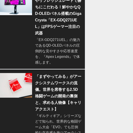
やリフレッシュレートで勝
ちにこだわる！鮮やかなQ
D-OLEDパネル搭載のGiga
Crysta「EX-GDQ271UE
L」はFPSゲーマー注目の
武器
「EX-GDQ271UEL」の魅力
であるQD-OLEDパネルの圧
倒的な見やすさや応答速度
を、『Apex Legends』で体
感します。
「まずやってみる」がアー
クシステムワークスの流
儀。世界を席巻する2.5D
格闘ゲームの開発の裏側
と、求める人物像【キャリ
アクエスト】
『ギルティギア』シリーズな
どで知られ、世界的な格闘ゲ
ーム大会「EVO」でも圧倒
的な存在感を放つアークシス