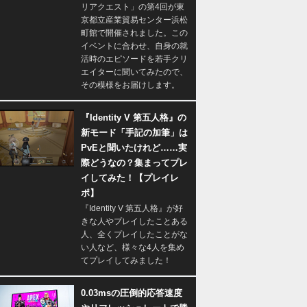
リアクエスト」の第4回が東
京都立産業貿易センター浜松
町館で開催されました。この
イベントに合わせ、自身の就
活時のエピソードを若手クリ
エイターに聞いてみたので、
その模様をお届けします。
『Identity V 第五人格』の
新モード「手記の加筆」は
PvEと聞いたけれど……実
際どうなの？集まってプレ
イしてみた！【プレイレ
ポ】
『Identity V 第五人格』が好
きな人やプレイしたことある
人、全くプレイしたことがな
い人など、様々な4人を集め
てプレイしてみました！
0.03msの圧倒的応答速度