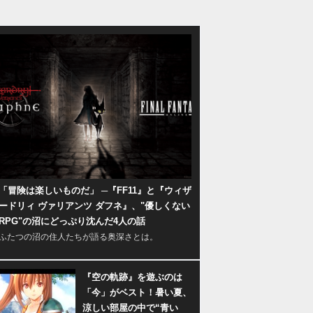
「冒険は楽しいものだ」 ─『FF11』と『ウィザ
ードリィ ヴァリアンツ ダフネ』、"優しくない
RPG"の沼にどっぷり沈んだ4人の話
ふたつの沼の住人たちが語る奥深さとは。
『空の軌跡』を遊ぶのは
「今」がベスト！暑い夏、
涼しい部屋の中で“青い