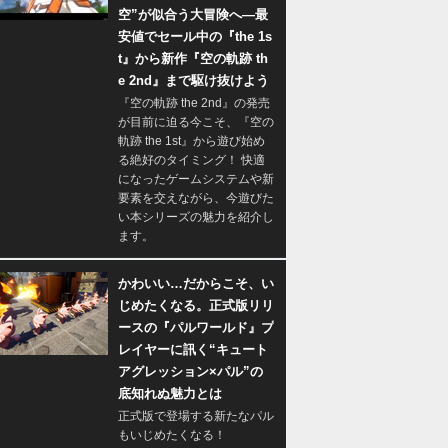
空”が似合う大冒険へ―最
安値でセール中の『the 1s
t』から新作『空の軌跡 th
e 2nd』まで駆け抜けよう
『空の軌跡 the 2nd』の発売
が目前に迫る今こそ、『空の
軌跡 the 1st』から遊び始め
る絶好のタイミング！ 快適
になったゲームシステムや新
要素を交えながら、今遊びた
い本シリーズの魅力を紹介し
ます。
かわいい…だからこそ、い
じめたくなる。正式版リリ
ースの『パルワールド』プ
レイヤーに訊く“キュート
アグレッション×パル”の
底知れぬ魅力とは
正式版で登場する新たなパル
もいじめたくなる！