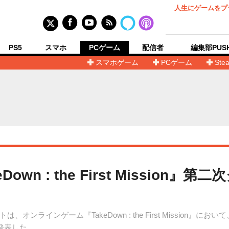
人生にゲームをプ
PS5
スマホ
PCゲーム
配信者
編集部PUS
スマホゲーム
PCゲーム
Ste
own : the First Mission
ラインゲーム『TakeDown : the First Mission』にお
発表した。