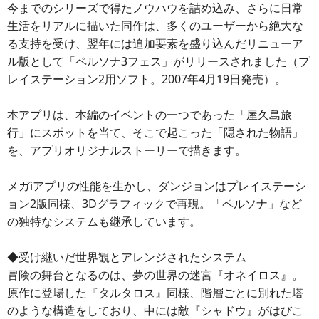
今までのシリーズで得たノウハウを詰め込み、さらに日常
生活をリアルに描いた同作は、多くのユーザーから絶大な
る支持を受け、翌年には追加要素を盛り込んだリニューア
ル版として「ペルソナ3フェス」がリリースされました（プ
レイステーション2用ソフト。2007年4月19日発売）。
本アプリは、本編のイベントの一つであった「屋久島旅
行」にスポットを当て、そこで起こった「隠された物語」
を、アプリオリジナルストーリーで描きます。
メガiアプリの性能を生かし、ダンジョンはプレイステーシ
ョン2版同様、3Dグラフィックで再現。「ペルソナ」など
の独特なシステムも継承しています。
◆受け継いだ世界観とアレンジされたシステム
冒険の舞台となるのは、夢の世界の迷宮『オネイロス』。
原作に登場した『タルタロス』同様、階層ごとに別れた塔
のような構造をしており、中には敵『シャドウ』がはびこ