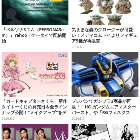
『ペルソナ3エム（PERSONA3e
気ままな姿のグローグーが可愛
m）』Yahoo！ケータイで配信開
い！メディコムトイよりフィギュ
始
ア5種が再販売
2026.8.7
「カードキャプターさくら」新作
プレバンでガンプラ3商品が再
タイトーくじの発売日＆全ライン
販！「HG ガンダムエアマスター
ナップ公開！"メイクアップ"をテ
バースト」や「RGフェネクス
ーマに、日常でも使いたくなるア
（ナラティブVer.）」も
2026.8.5
2026.8.7
イテムがズラリ