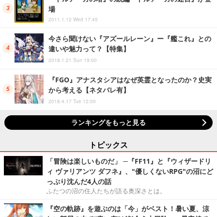
場
2011.1.12 Wed 17:45
今さら聞けない『アズールレーン』ー『艦これ』との
違いや魅力って？【特集】
2018.1.21 Sun 19:00
『FGO』アナスタシアはなぜ英霊となったのか？史実
から考える【ネタバレ有】
2018.4.17 Tue 12:00
ランキングをもっと見る
トピックス
「冒険は楽しいものだ」 ─『FF11』と『ウィザードリ
ィ ヴァリアンツ ダフネ』、"優しくないRPG"の沼にど
っぷり沈んだ4人の話
ふたつの沼の住人たちが語る奥深さとは。
『空の軌跡』を遊ぶのは「今」がベスト！暑い夏、涼