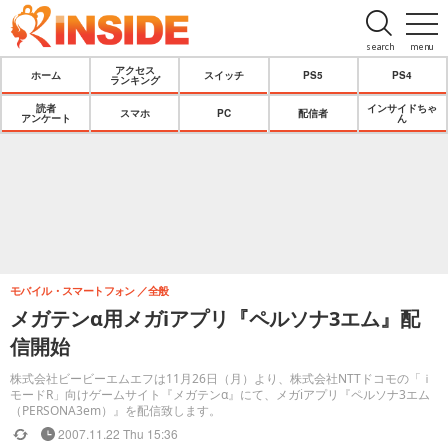
search
menu
アクセス
ホーム
スイッチ
PS5
PS4
ランキング
読者
インサイドちゃ
スマホ
PC
配信者
アンケート
ん
モバイル・スマートフォン
全般
メガテンα用メガiアプリ『ペルソナ3エム』配
信開始
株式会社ビービーエムエフは11月26日（月）より、株式会社NTTドコモの「ｉ
モードR」向けゲームサイト『メガテンα』にて、メガiアプリ『ペルソナ3エム
（PERSONA3em）』を配信致します。
2007.11.22 Thu 15:36