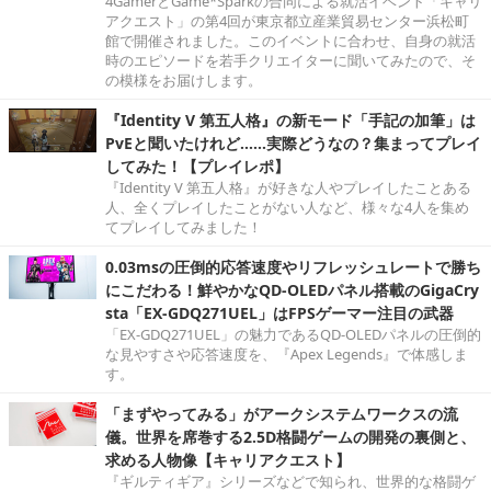
4GamerとGame*Sparkの合同による就活イベント「キャリ
アクエスト」の第4回が東京都立産業貿易センター浜松町
館で開催されました。このイベントに合わせ、自身の就活
時のエピソードを若手クリエイターに聞いてみたので、そ
の模様をお届けします。
『Identity V 第五人格』の新モード「手記の加筆」は
PvEと聞いたけれど……実際どうなの？集まってプレイ
してみた！【プレイレポ】
『Identity V 第五人格』が好きな人やプレイしたことある
人、全くプレイしたことがない人など、様々な4人を集め
てプレイしてみました！
0.03msの圧倒的応答速度やリフレッシュレートで勝ち
にこだわる！鮮やかなQD-OLEDパネル搭載のGigaCry
sta「EX-GDQ271UEL」はFPSゲーマー注目の武器
「EX-GDQ271UEL」の魅力であるQD-OLEDパネルの圧倒的
な見やすさや応答速度を、『Apex Legends』で体感しま
す。
「まずやってみる」がアークシステムワークスの流
儀。世界を席巻する2.5D格闘ゲームの開発の裏側と、
求める人物像【キャリアクエスト】
『ギルティギア』シリーズなどで知られ、世界的な格闘ゲ