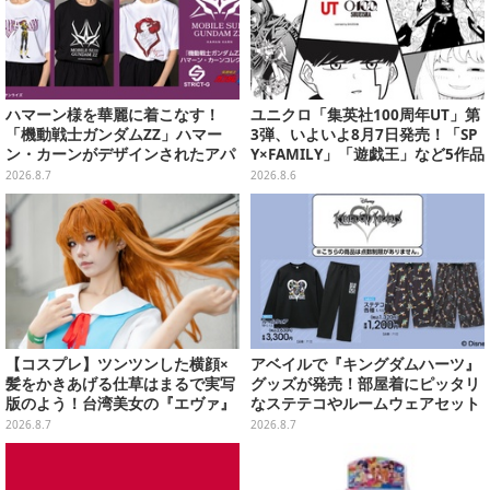
ハマーン様を華麗に着こなす！
ユニクロ「集英社100周年UT」第
「機動戦士ガンダムZZ」ハマー
3弾、いよいよ8月7日発売！「SP
ン・カーンがデザインされたアパ
Y×FAMILY」「遊戯王」など5作品
レルが販売
をデザイン
2026.8.7
2026.8.6
【コスプレ】ツンツンした横顔×
アベイルで『キングダムハーツ』
髪をかきあげる仕草はまるで実写
グッズが発売！部屋着にピッタリ
版のよう！台湾美女の『エヴァ』
なステテコやルームウェアセット
制服アスカが美しすぎた【写真8
2026.8.7
2026.8.7
枚】