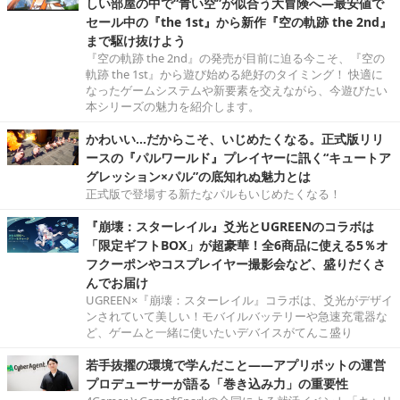
しい部屋の中で“青い空”が似合う大冒険へ―最安値で
セール中の『the 1st』から新作『空の軌跡 the 2nd』
まで駆け抜けよう
『空の軌跡 the 2nd』の発売が目前に迫る今こそ、『空の
軌跡 the 1st』から遊び始める絶好のタイミング！ 快適に
なったゲームシステムや新要素を交えながら、今遊びたい
本シリーズの魅力を紹介します。
かわいい…だからこそ、いじめたくなる。正式版リリ
ースの『パルワールド』プレイヤーに訊く“キュートア
グレッション×パル”の底知れぬ魅力とは
正式版で登場する新たなパルもいじめたくなる！
『崩壊：スターレイル』爻光とUGREENのコラボは
「限定ギフトBOX」が超豪華！全6商品に使える5％オ
フクーポンやコスプレイヤー撮影会など、盛りだくさ
んでお届け
UGREEN×『崩壊：スターレイル』コラボは、爻光がデザイ
ンされていて美しい！モバイルバッテリーや急速充電器な
ど、ゲームと一緒に使いたいデバイスがてんこ盛り
若手抜擢の環境で学んだこと――アプリボットの運営
プロデューサーが語る「巻き込み力」の重要性