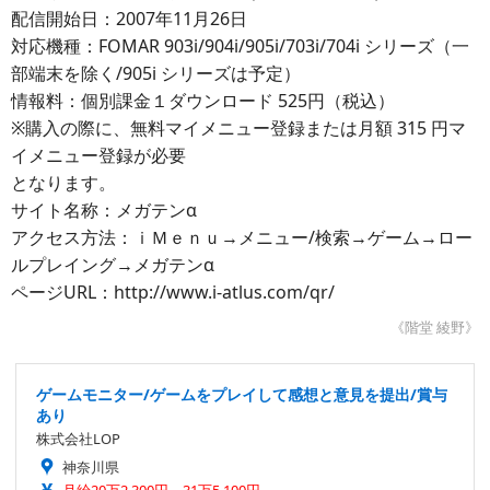
配信開始日：2007年11月26日
対応機種：FOMAR 903i/904i/905i/703i/704i シリーズ（一
部端末を除く/905i シリーズは予定）
情報料：個別課金１ダウンロード 525円（税込）
※購入の際に、無料マイメニュー登録または月額 315 円マ
イメニュー登録が必要
となります。
サイト名称：メガテンα
アクセス方法：ｉＭｅｎｕ→メニュー/検索→ゲーム→ロー
ルプレイング→メガテンα
ページURL：http://www.i-atlus.com/qr/
《階堂 綾野》
ゲームモニター/ゲームをプレイして感想と意見を提出/賞与
あり
株式会社LOP
神奈川県