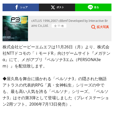
シェア
ポスト
送る
cATLUS 1996,2007 cBbmf Developed by Interactive Br
ains Co.,Ltd.
全 11 枚
拡大写真
株式会社ビービーエムエフは11月26日（月）より、株式会
社NTTドコモの「ｉモードR」向けゲームサイト『メガテン
α』にて、メガiアプリ『ペルソナ3エム（PERSONA3e
m）』を配信致します。
◆屋久島を舞台に描かれる「ペルソナ3」の隠された物語
アトラスの代表的RPG「真・女神転生」シリーズの中で
も、最も高い人気を誇る「ペルソナ」シリーズ。「ペルソ
ナ3」はその第3弾として登場しました（プレイステーショ
ン2用ソフト。2006年7月13日発売）。