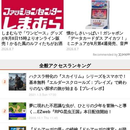
しまむらで「ワンピース」グッズ
懐かしさいっぱい！ガシャポン
が8月8日15時よりオンライン販
「データカードダス アイカツ！」
売！かるた風のルフィたちがお洒
ミニチュアが8月第4週発売、音声
落なバッグや、チョッパーが可愛
が流れる特別仕様も当たる
2026.8.7
2026.8.7
いサンダルも
Recommended by
全般アクセスランキング
ハクスラ特化の『スカイリム』シリーズをスマホで！
基本無料『エルダースクロールズ：ブレイズ』で終わ
りのない探求の旅が始まる【プレイレポ】
2021.1.3 Sun 17:00
夢に現れた不思議な虫が、ひとりの少年を冒険へと導
く…EZweb『RPG昆虫王国』本日配信開始！
2009.10.1 Thu 11:45
『ドルアーガの塔』の続編『ドルアーガの迷宮』が登