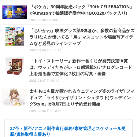
『ポケカ』30周年記念パック「30th CELEBRATION」
がAmazonで抽選販売受付中!1BOX(20パック入り)
2026.08.06 Thu 03:30
「ちいかわ」映画グッズ第3弾ほか、多数の新商品がズ
ラリ!なんか懐いてる「鳥」マスコットや場面写アイテ
ムなど必見のラインナップ
2026.08.06 Thu 11:25
「トイ・ストーリー」新作一番くじが発売決定!A賞
は、ウッディたちがレトロ感満載のアナログレコード
上を走る姿で立体化 2枚目の写真・画像
2026.08.07 Fri 03:40
太ももにも目が惹かれるウェディング姿のライザ! フィ
ギュア「ライザ(ライザリン・シュタウト)ウェディン
グStyle」が8月7日より予約受付開始
2026.08.06 Thu 10:15
27卒・新卒/アニメ制作進行事務/素材管理とスケジュール更
新/資格取得支援あり