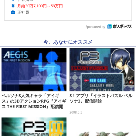
月給30万7,100円～59万円
正社員
Sponsored by
今、あなたにオススメ
ペルソナ3人気キャラ「アイギ
S！アプリ『イラストパズル ペル
ス」の3DアクションRPG『アイギ
ソナ3』配信開始
ス THE FIRST MISSION』配信開
始
2008.3.3