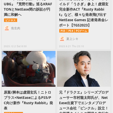
UBG』『荒野行動』巡るKRAF
イルド「うさぎ」参上！虚淵玄
TONとNetEase間の訴訟が円
完全新作ACT『Rusty Rabbi
満に和解へ
t』など、様々な発表飛び出す
NetEase Games 記者発表会レ
ビジネス
ポート【TGS2023】
焦生肉
PS5
PS4
PCゲーム
夏上シキ
2023.12.2 Sat 8:00
2023.9.21 Thu 23:10
原案/脚本は虚淵玄氏！ニトロ
元『ドラクエ』シリーズプロデ
プラス×NetEaseによるPS5/P
ューサー市村龍太郎氏が、Net
C向け新作『Rusty Rabbit』発
Ease出資下でエンタメプロデ
表
ュース会社「ピンクル」設立！