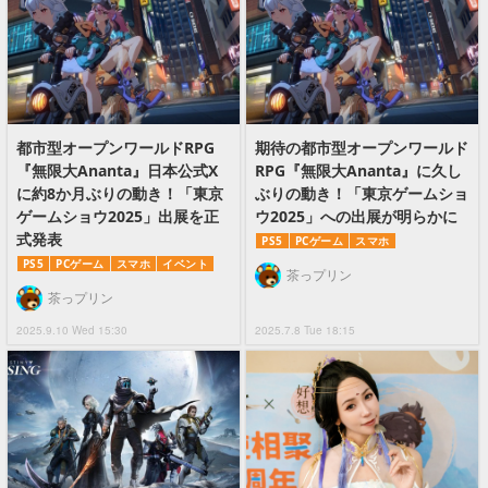
都市型オープンワールドRPG
期待の都市型オープンワールド
『無限大Ananta』日本公式X
RPG『無限大Ananta』に久し
に約8か月ぶりの動き！「東京
ぶりの動き！「東京ゲームショ
ゲームショウ2025」出展を正
ウ2025」への出展が明らかに
式発表
PS5
PCゲーム
スマホ
PS5
PCゲーム
スマホ
イベント
茶っプリン
茶っプリン
2025.9.10 Wed 15:30
2025.7.8 Tue 18:15