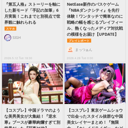
『第五人格』ストーリーを軸に
NetEase新作のバスケゲーム
した新モード「手記の加筆」6
『NBAダンクシティ』を先行
月実装！これまでと別視点で世
体験！ワンタッチで簡単なのに
界観に触れられる
戦略の幅を感じるプレイフィー
ル、熱くなったメディア対抗戦
スマホ
の模様をお届け【UPDATE】
SIGH
プレイレポート
まっつぁん
2026.5.12 Tue 18:30
2026.4.28 Tue 0:00
【コスプレ】中国ドラマのよう
【コスプレ】東京ゲームショウ
な美男美女が大集結！『逆水
で出会ったスタイル抜群な中国
寒』ブースが豪華絢爛すぎて別
美女レイヤーまとめ！『無限