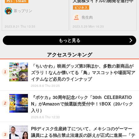
大規模タイトルの開発を進行中
PS5
Steam
ビジネス
茶っプリン
焦生肉
2023.9.21 Thu 13:55
2023.5.29 Mon 16:20
もっと見る
アクセスランキング
「ちいかわ」映画グッズ第3弾ほか、多数の新商品が
ズラリ！なんか懐いてる「鳥」マスコットや場面写ア
イテムなど必見のラインナップ
2026.8.6 Thu 20:25
『ポケカ』30周年記念パック「30th CELEBRATIO
N」がAmazonで抽選販売受付中！1BOX（20パック
入り）
2026.8.6 Thu 12:30
PSディスク生産終了について、メキシコのゲーマー
議員による独占禁止法違反の訴えが正式に進展―「テ