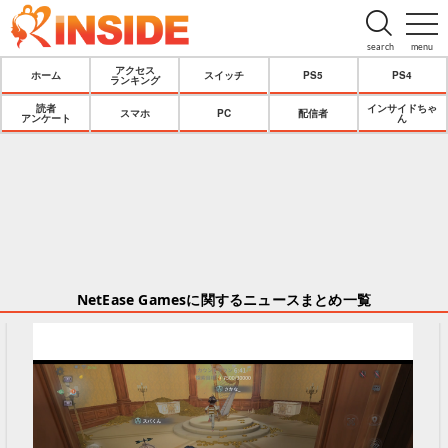
search
menu
アクセス
ホーム
スイッチ
PS5
PS4
ランキング
読者
インサイドちゃ
スマホ
PC
配信者
アンケート
ん
NetEase Gamesに関するニュースまとめ一覧