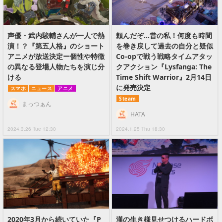
声優・武内駿輔さんが一人で熱
頼んだぞ…昔の私！何度も時間
演！？『第五人格』のショート
を巻き戻して過去の自分と疑似
アニメが放送決定ー個性や特徴
Co-opで戦う戦略タイムアタッ
の異なる登場人物たちを演じ分
クアクション『Lysfanga: The
ける
Time Shift Warrior』2月14日
に発売決定
スマホ
ニュース
アニメ
Steam
まっつぁん
HATA
2024.3.26 Tue 12:30
2024.1.25 Thu 18:30
2020年3月から続いていた『P
漢の生き様見せつけるハードボ