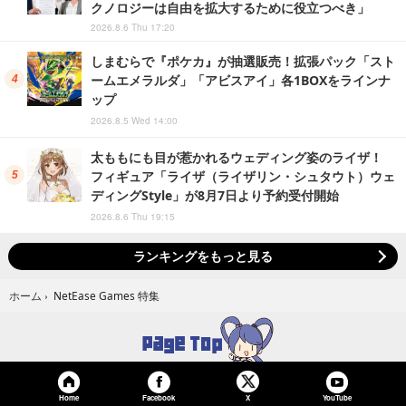
クノロジーは自由を拡大するために役立つべき」
2026.8.6 Thu 17:20
しまむらで『ポケカ』が抽選販売！拡張パック「スト
ームエメラルダ」「アビスアイ」各1BOXをラインナ
ップ
2026.8.5 Wed 14:00
太ももにも目が惹かれるウェディング姿のライザ！
フィギュア「ライザ（ライザリン・シュタウト）ウェ
ディングStyle」が8月7日より予約受付開始
2026.8.6 Thu 19:15
ランキングをもっと見る
NetEase Games 特集
ホーム
›
Home
Facebook
YouTube
X