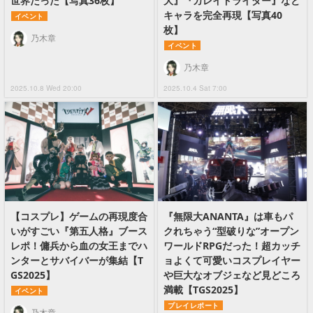
世界だった【写真36枚】
大』『カレイドライダー』など
キャラを完全再現【写真40
イベント
枚】
乃木章
イベント
乃木章
2025.10.8 Wed 20:00
2025.10.4 Sat 7:00
【コスプレ】ゲームの再現度合
『無限大ANANTA』は車もパ
いがすごい『第五人格』ブース
クれちゃう“型破りな”オープン
レポ！傭兵から血の女王までハ
ワールドRPGだった！超カッチ
ンターとサバイバーが集結【T
ョよくて可愛いコスプレイヤー
GS2025】
や巨大なオブジェなど見どころ
満載【TGS2025】
イベント
プレイレポート
乃木章