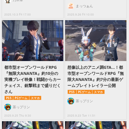
まっつぁん
2025.10.3 Fri 17:00
2025.9.26 Fri 10:00
都市型オープンワールドRPG
想像以上のアニメ調GTA…！都
『無限大ANANTA』約10分の
市型オープンワールドRPG『無
実機プレイ映像！戦闘からカー
限大ANANTA』約7分の最新ゲ
チェイス、銃撃戦まで盛りだく
ームプレイトレイラー公開
さん
PS5
PCゲーム
スマホ
PS5
PCゲーム
スマホ
茶っプリン
茶っプリン
2025.9.25 Thu 9:30
2025.9.23 Tue 11:51