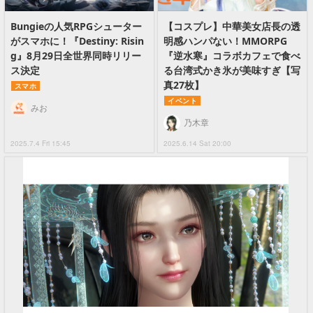
Bungieの人気RPGシューター
【コスプレ】中華美女店長の透
がスマホに！『Destiny: Risin
明感ハンパない！MMORPG
g』8月29日全世界同時リリー
『逆水寒』コラボカフェで食べ
ス決定
る台湾式かき氷が美味すぎ【写
真27枚】
スマホ
イベント
みお
乃木章
2025.7.4 Fri 15:45
2025.6.14 Sat 20:00