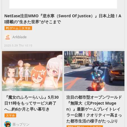
NetEase注目MMO『逆水寒（Sword Of Justice）』日本上陸！A
I搭載の“生きた世界”がそこまで
PCゲーム
スマホ
Arkblade
2025.5.29 Thu 10:15
『魔女のふろーらいふ』5月30
注目の都市型オープンワールド
日11時をもってサービス終了
『無限大（元Project Muge
へ…約6か月と早い幕引き
n）』最新ゲームプレイトレイ
ラー公開！クオリティー高まっ
スマホ
た都市生活の様子がたっぷり
茶っプリン