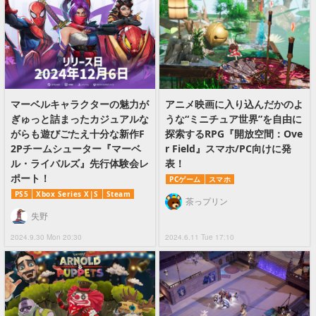
マーベルキャラクターの魅力が
アニメ映画に入り込んだかのよ
ぎゅっと詰まったカジュアルな
うな“ミニチュア世界”を自由に
がらも遊びごたえ十分な新作F
探索するRPG『開放空間：Ove
2Pチームシューター『マーベ
r Field』スマホ/PC向けに発
ル・ライバルズ』先行体験会レ
表！
ポート！
PCゲーム
スマホ
PS5
Xbox Series X|S
Steam
茶っプリン
失野
2024.9.30 Mon 20:30
2024.6.11 Tue 17:10