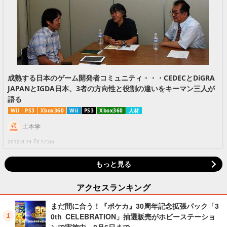
成熟する日本のゲーム開発者コミュニティ・・・CEDECとDiGRA
JAPANとIGDA日本、3者の方向性と役割の違いをキーマン三人が
語る
Wii
PS3
Xbox360
Wii
PS3
Xbox360
人材
土本学
2012.9.14 Fri 17:55
もっと見る
アクセスランキング
まだ間に合う！『ポケカ』30周年記念拡張パック「3
0th CELEBRATION」抽選販売がホビーステーショ
ンで実施中、8月6日まで