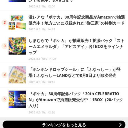
2026.8.6 Thu 12:00
激レアな『ポケカ』30周年記念商品がAmazonで抽選
販売中！地方ごとに収録された“御三家”の特別カード
2026.8.6 Thu 14:15
しまむらで『ポケカ』が抽選販売！拡張パック「スト
ームエメラルダ」「アビスアイ」各1BOXをラインナ
ップ
2026.8.5 Wed 14:00
「ボンボンドロップシール」に「ふなっしー」が登
場！ふなっしーLANDなどで8月8日より順次発売
2026.8.6 Thu 10:15
『ポケカ』30周年記念パック「30th CELEBRATIO
N」がAmazonで抽選販売受付中！1BOX（20パック
入り）
2026.8.6 Thu 12:30
ランキングをもっと見る