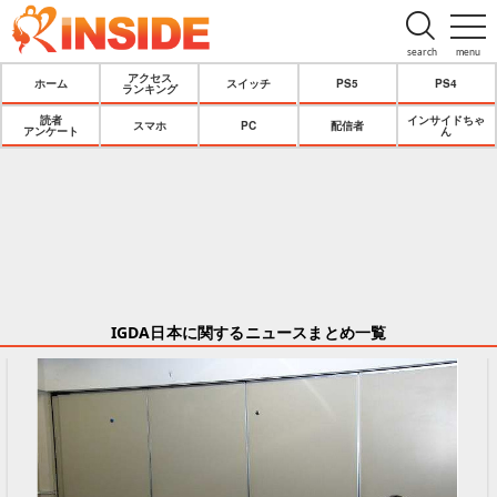
search
menu
アクセス
ホーム
スイッチ
PS5
PS4
ランキング
読者
インサイドちゃ
スマホ
PC
配信者
アンケート
ん
IGDA日本に関するニュースまとめ一覧