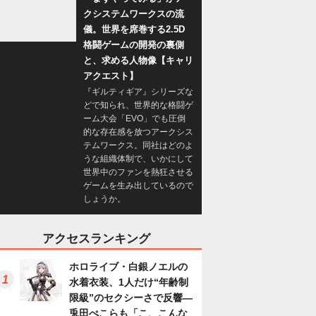
クシステムワークスの流
儀。世界を席巻する2.5D
格闘ゲームの開発の裏側
と、求める人物像【キャリ
アクエスト】
『ギルティギア』シリーズな
どで知られ、世界的な格闘ゲ
ーム大会「EVO」でも圧倒
的な存在感を放つアークシス
テムワークス。同社はどのよ
うな組織体制で、いかにして
世界中のファンを熱狂させる
ゲームを生み出しているので
しょうか。
アクセスランキング
ホロライブ・白銀ノエルの
水着衣装、1人だけ“年齢制
限級”のセクシーさで反響―
兎田ぺこらも「こ、こんな