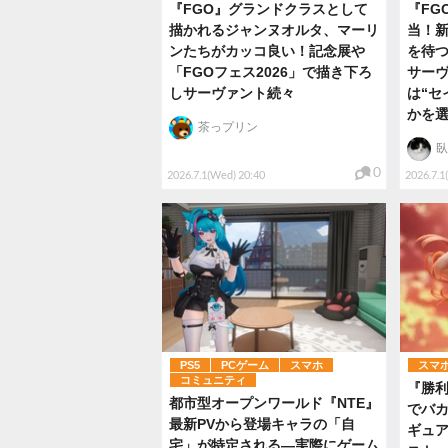
『FGO』グランドクラスとして
『FG
描かれるジャンヌオルタ、マーリ
当！
ンたちがカッコ良い！記念展や
を待つ
「FGOフェス2026」で描き下ろ
サー
しサーヴァント続々
は“セ
かを
茶っプリン
臥
0
2026.7.1(Wed) 20:40
2026.7.1
PS5
PCゲーム
スマホ
スマ
コミュニティ
『勝利
都市型オープンワールド『NTE』
でバ
最新PVから登場キャラの「自
ギュ
宅」が特定される―実際にゲーム