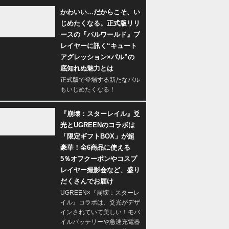
かわいい…だからこそ、い
じめたくなる。正式版リリ
ースの『パルワールド』プ
レイヤーに訊く“キュート
アグレッション×パル”の
底知れぬ魅力とは
正式版で登場する新たなパル
もいじめたくなる！
『崩壊：スターレイル』爻
光とUGREENのコラボは
「限定ギフトBOX」が超
豪華！全6商品に使える
5％オフクーポンやコスプ
レイヤー撮影会など、盛り
だくさんでお届け
UGREEN×『崩壊：スターレ
イル』コラボは、爻光がデザ
インされていて美しい！モバ
イルバッテリーや急速充電器