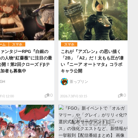
ーム
スマホ
スマホ
ァンタジーRPG『白銀の
これが『アズレン』の思い描く
の人物“紅薔薇”に注目の最
「2B」「A2」だ！太もも圧が凄
公開！第2回クローズドβテ
い『ニーア オートマタ』コラボ
参加者も募集中
キャラ公開
IGH
茶っプリン
0
0
Fri) 12:00
2026.7.3(Fri) 10:15