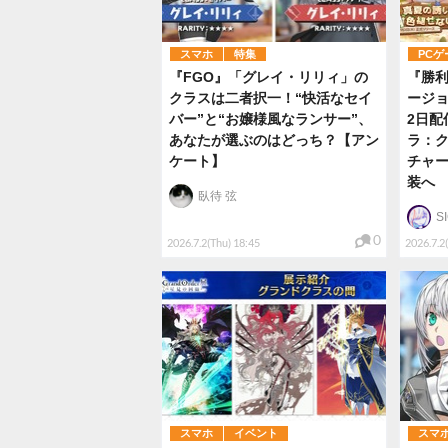
スマホ
特集
PCゲ
『FGO』「グレイ・リリィ」の
『勝利
クラスは二者択一！“快活なセイ
ージョ
バー”と“お嬢様風なランサー”、
2日配
あなたが選ぶのはどっち？【アン
ラ：
ケート】
チャ
装へ
臥待 弦
S
0
2026.7.2(Thu) 18:45
2026.7.2
スマホ
イベント
スマ