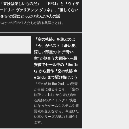
「冒険は楽しいものだ」 ─『FF11』と『ウィザ
ードリィ ヴァリアンツ ダフネ』、"優しくない
RPG"の沼にどっぷり沈んだ4人の話
ふたつの沼の住人たちが語る奥深さとは。
『空の軌跡』を遊ぶのは
「今」がベスト！暑い夏、
涼しい部屋の中で“青い
空”が似合う大冒険へ―最
安値でセール中の『the 1s
t』から新作『空の軌跡 th
e 2nd』まで駆け抜けよう
『空の軌跡 the 2nd』の発売
が目前に迫る今こそ、『空の
軌跡 the 1st』から遊び始め
る絶好のタイミング！ 快適
になったゲームシステムや新
要素を交えながら、今遊びた
い本シリーズの魅力を紹介し
ます。