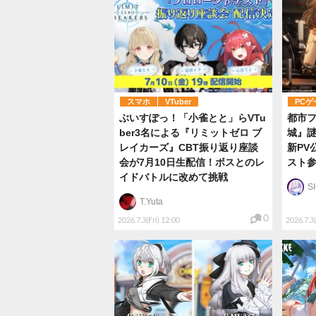
スマホ
VTuber
PCゲ
ぶいすぽっ！「小雀とと」らVTu
都市フ
ber3名による『リミットゼロ ブ
城』謎
レイカーズ』CBT振り返り座談
新PV
会が7月10日生配信！ボスとのレ
スト
イドバトルに改めて挑戦
S
T.Yuta
0
2026.7.3(Fri) 12:00
2026.7.3(