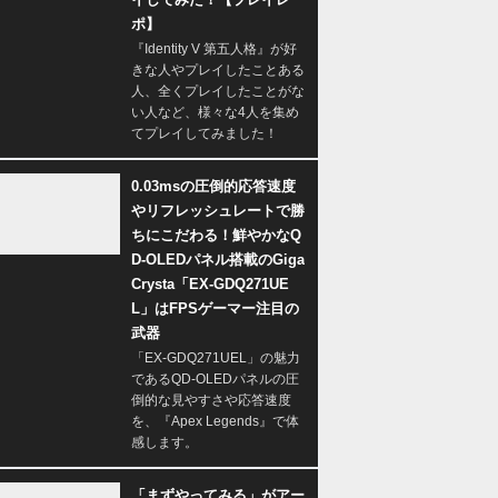
ポ】
『Identity V 第五人格』が好
きな人やプレイしたことある
人、全くプレイしたことがな
い人など、様々な4人を集め
てプレイしてみました！
0.03msの圧倒的応答速度
やリフレッシュレートで勝
ちにこだわる！鮮やかなQ
D-OLEDパネル搭載のGiga
Crysta「EX-GDQ271UE
L」はFPSゲーマー注目の
武器
「EX-GDQ271UEL」の魅力
であるQD-OLEDパネルの圧
倒的な見やすさや応答速度
を、『Apex Legends』で体
感します。
「まずやってみる」がアー