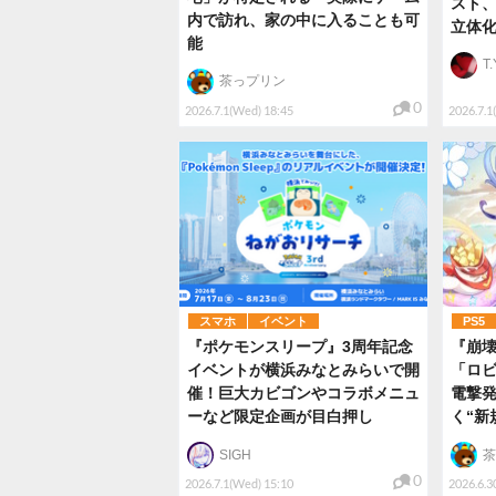
スト
内で訪れ、家の中に入ることも可
立体
能
T.
茶っプリン
0
2026.7.1(Wed) 18:45
2026.7.1
スマホ
イベント
PS5
『ポケモンスリープ』3周年記念
『崩
イベントが横浜みなとみらいで開
「ロ
催！巨大カビゴンやコラボメニュ
電撃
ーなど限定企画が目白押し
く“新
SIGH
茶
0
2026.7.1(Wed) 15:10
2026.6.3