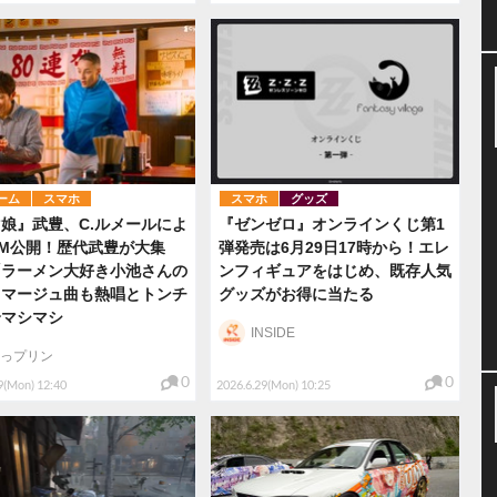
ーム
スマホ
スマホ
グッズ
娘』武豊、C.ルメールによ
『ゼンゼロ』オンラインくじ第1
M公開！歴代武豊が大集
弾発売は6月29日17時から！エレ
「ラーメン大好き小池さんの
ンフィギュアをはじめ、既存人気
オマージュ曲も熱唱とトンチ
グッズがお得に当たる
合マシマシ
INSIDE
っプリン
0
0
9(Mon) 12:40
2026.6.29(Mon) 10:25