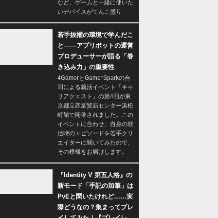
など、ゲームと一緒に使いた
いデバイスがてんこ盛り
若手抜擢の環境で学んだこ
と――アプリボットの運営
プロデューサーが語る「巻
き込み力」の重要性
4GamerとGame*Sparkの合
同による就活イベント「キャ
リアクエスト」の第4回が東
京都立産業貿易センター浜松
町館で開催されました。この
イベントに合わせ、自身の就
活時のエピソードを若手クリ
エイターに聞いてみたので、
その模様をお届けします。
『Identity V 第五人格』の
新モード「手記の加筆」は
PvEと聞いたけれど……実
際どうなの？集まってプレ
イしてみた！【プレイレ