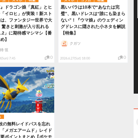
E』ドラゴン娘「真紅」とヒ
黒いバラは10本で“あなたは完
ー「イロヒ」が実装！新スト
璧”、黒いドレスは“誰にも染まら
ーは、ファンタジー世界で大
ない”！『ウマ娘』のウェディン
? 驚きと刺激が入り乱れる
グドレスに隠された小ネタを解説
r1.2」に期待感マシマシ【番
【特集】
とめ】
クガツ
待 弦
0
0
8(Sun) 7:45
2026.6.27(Sat) 18:00
ホ
枚の無料レイドパスを忘れ
！「メガエアームド」レイド
重要ポイントまとめ【ポケモ