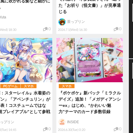
、風に吹かれる髪など細かに
た「お祈り（怪文書）」が見事通
化
じる
Yuta
茶っプリン
0
0
(Wed) 18:30
2026.7.1(Wed) 16:30
PCゲーム
スマホ
スマホ
壊：スターレイル』水着姿の
『ポケポケ』新パック「ミラクル
ビン」「アベンチュリン」が
デイズ」追加！「メガディアンシ
発表！コスチュームではな
ーex」はじめ、“かわいい魅
規プレイアブル”として参戦
力”テーマのカード多数収録
っプリン
INSIDE
0
0
0(Tue) 14:45
2026.6.30(Tue) 0:20