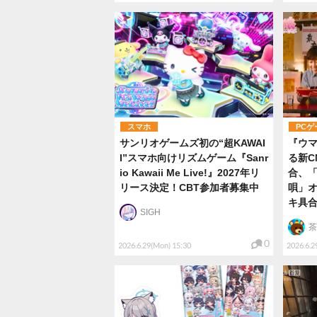
スマホ
PCゲ
サンリオゲームズ初の“超KAWAI
『ウマ
I”スマホ向けリズムゲーム『Sanr
る新C
io Kawaii Me Live!』2027年リ
合、
リース決定！CBT参加者募集中
唄」
キ具
SIGH
茶
0
2026.6.29(Mon) 15:30
2026.6.2