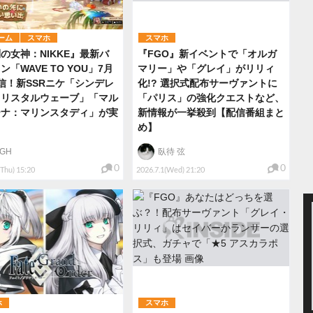
ーム
スマホ
スマホ
の女神：NIKKE』最新バ
『FGO』新イベントで「オルガ
ン「WAVE TO YOU」7月
マリー」や「グレイ」がリリィ
信！新SSRニケ「シンデレ
化!? 選択式配布サーヴァントに
クリスタルウェーブ」「マル
「パリス」の強化クエストなど、
ーナ：マリンスタディ」が実
新情報が一挙殺到【配信番組まと
め】
IGH
臥待 弦
0
0
(Thu) 15:20
2026.7.1(Wed) 21:20
ホ
スマホ