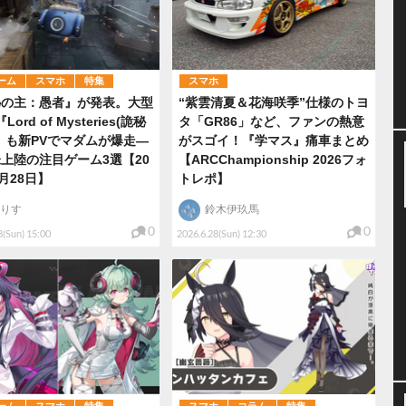
ーム
スマホ
特集
スマホ
秘の主：愚者』が発表。大型
“紫雲清夏＆花海咲季”仕様のトヨ
Lord of Mysteries(詭秘
タ「GR86」など、ファンの熱意
』も新PVでマダムが爆走―
がスゴイ！『学マス』痛車まとめ
上陸の注目ゲーム3選【20
【ARCChampionship 2026フォ
6月28日】
トレポ】
りす
鈴木伊玖馬
0
0
8(Sun) 15:00
2026.6.28(Sun) 12:30
ーム
スマホ
特集
スマホ
コラム
特集