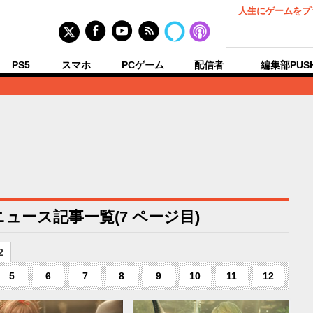
人生にゲームをプ
PS5
スマホ
PCゲーム
配信者
編集部PUS
ュース記事一覧(7 ページ目)
2
5
6
7
8
9
10
11
12