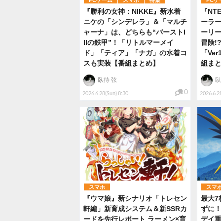
『勝利の女神：NIKKE』新水着
『NT
ニケの「シンデレラ」＆「マルチ
ーラ
ャーナ」は、どちらも“バーストI
ーリ
IIの鉄甲”！「リトルマーメイ
冒険!
ド」「ティア」「ナガ」の水着コ
「Ve
スも実装【番組まとめ】
組ま
臥待 弦
臥
0
2026.6.28(Sun) 8:30
2026.6.2
スマホ
スマ
『ウマ娘』新シナリオ「トレセン
最大7
軒編」新育成システム＆新SSRカ
ずに
ードを先行レポート ラーメン×育
デイ