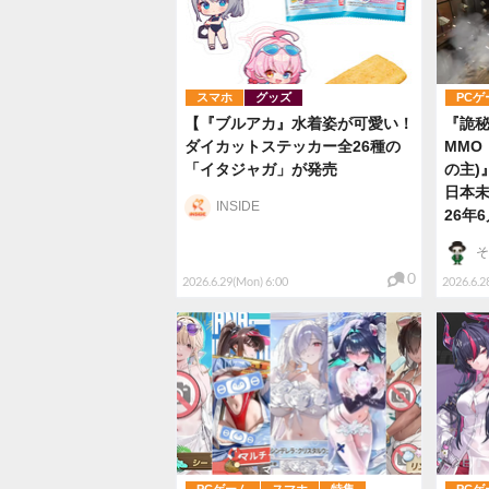
スマホ
グッズ
PCゲ
【『ブルアカ』水着姿が可愛い！
『詭
ダイカットステッカー全26種の
MMO『
「イタジャガ」が発売
の主)
日本未
INSIDE
26年
そ
0
2026.6.29(Mon) 6:00
2026.6.2
PCゲーム
スマホ
特集
PCゲ