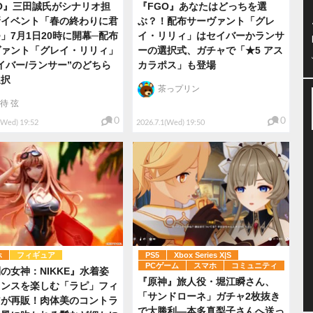
O』三田誠氏がシナリオ担
『FGO』あなたはどっちを選
新イベント「春の終わりに君
ぶ？！配布サーヴァント「グレ
」7月1日20時に開幕─配布
イ・リリィ」はセイバーかランサ
ヴァント「グレイ・リリィ」
ーの選択式、ガチャで「★5 アス
イバー/ランサー”のどちら
カラポス」も登場
選択
茶っプリン
待 弦
0
0
(Wed) 19:52
2026.7.1(Wed) 19:50
ホ
フィギュア
PS5
Xbox Series X|S
PCゲーム
スマホ
コミュニティ
の女神：NIKKE』水着姿
『原神』旅人役・堀江瞬さん、
カンスを楽しむ「ラピ」フィ
「サンドローネ」ガチャ2枚抜き
アが再販！肉体美のコントラ
で大勝利―本多真梨子さんへ送っ