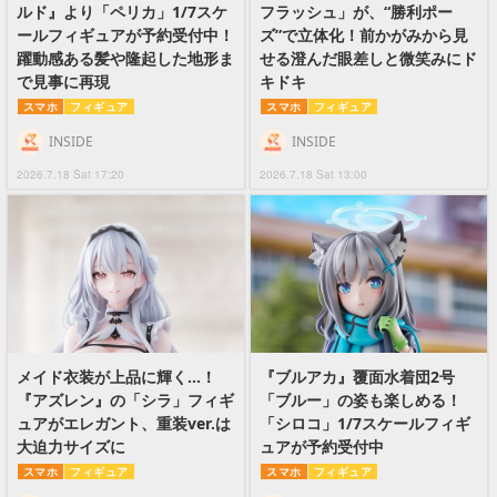
ルド』より「ペリカ」1/7スケ
フラッシュ」が、“勝利ポー
ールフィギュアが予約受付中！
ズ”で立体化！前かがみから見
躍動感ある髪や隆起した地形ま
せる澄んだ眼差しと微笑みにド
で見事に再現
キドキ
スマホ
フィギュア
スマホ
フィギュア
INSIDE
INSIDE
2026.7.18 Sat 17:20
2026.7.18 Sat 13:00
メイド衣装が上品に輝く…！
『ブルアカ』覆面水着団2号
『アズレン』の「シラ」フィギ
「ブルー」の姿も楽しめる！
ュアがエレガント、重装ver.は
「シロコ」1/7スケールフィギ
大迫力サイズに
ュアが予約受付中
スマホ
フィギュア
スマホ
フィギュア