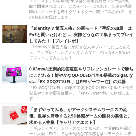
アクエスト」の第4回が東京都立産業貿易センター浜松町
館で開催されました。このイベントに合わせ、自身の就活
時のエピソードを若手クリエイターに聞いてみたので、そ
の模様をお届けします。
『Identity V 第五人格』の新モード「手記の加筆」は
PvEと聞いたけれど……実際どうなの？集まってプレイ
してみた！【プレイレポ】
『Identity V 第五人格』が好きな人やプレイしたことある
人、全くプレイしたことがない人など、様々な4人を集め
てプレイしてみました！
0.03msの圧倒的応答速度やリフレッシュレートで勝ち
にこだわる！鮮やかなQD-OLEDパネル搭載のGigaCry
sta「EX-GDQ271UEL」はFPSゲーマー注目の武器
「EX-GDQ271UEL」の魅力であるQD-OLEDパネルの圧倒的
な見やすさや応答速度を、『Apex Legends』で体感しま
す。
「まずやってみる」がアークシステムワークスの流
儀。世界を席巻する2.5D格闘ゲームの開発の裏側と、
求める人物像【キャリアクエスト】
『ギルティギア』シリーズなどで知られ、世界的な格闘ゲ
ーム大会「EVO」でも圧倒的な存在感を放つアークシステ