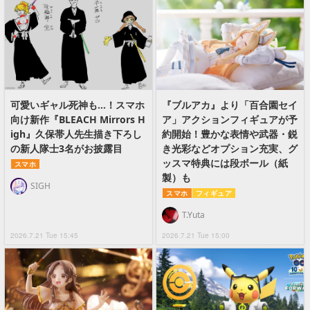
可愛いギャル死神も…！スマホ
『ブルアカ』より「百合園セイ
向け新作『BLEACH Mirrors H
ア」アクションフィギュアが予
igh』久保帯人先生描き下ろし
約開始！豊かな表情や武器・鋭
の新人隊士3名がお披露目
き光彩などオプション充実、グ
ッスマ特典には段ボール（紙
スマホ
製）も
SIGH
スマホ
フィギュア
T.Yuta
2026.7.21 Tue 15:45
2026.7.21 Tue 15:00