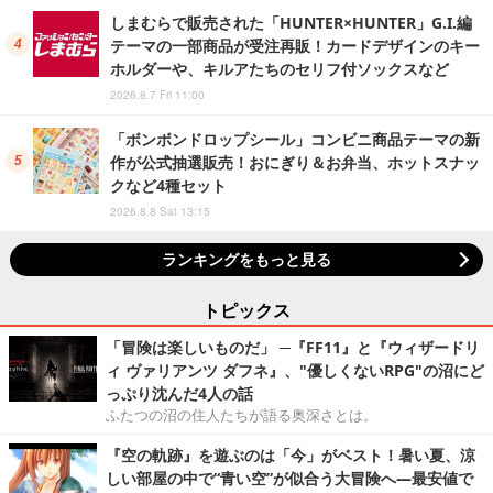
しまむらで販売された「HUNTER×HUNTER」G.I.編
テーマの一部商品が受注再販！カードデザインのキー
ホルダーや、キルアたちのセリフ付ソックスなど
2026.8.7 Fri 11:00
「ボンボンドロップシール」コンビニ商品テーマの新
作が公式抽選販売！おにぎり＆お弁当、ホットスナッ
クなど4種セット
2026.8.8 Sat 13:15
ランキングをもっと見る
トピックス
「冒険は楽しいものだ」 ─『FF11』と『ウィザードリ
ィ ヴァリアンツ ダフネ』、"優しくないRPG"の沼にど
っぷり沈んだ4人の話
ふたつの沼の住人たちが語る奥深さとは。
『空の軌跡』を遊ぶのは「今」がベスト！暑い夏、涼
しい部屋の中で“青い空”が似合う大冒険へ―最安値で