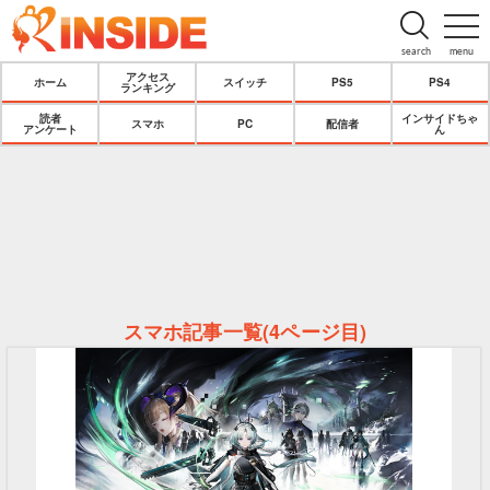
search
menu
アクセス
ホーム
スイッチ
PS5
PS4
ランキング
読者
インサイドちゃ
スマホ
PC
配信者
アンケート
ん
スマホ記事一覧(4ページ目)