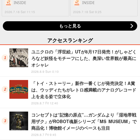
INSIDE
INSIDE
2026.7.18 Sat 11:15
2026.7.18 Sat 9:25
もっと見る
アクセスランキング
ユニクロの「浮世絵」UTが8月17日発売！がしゃどく
ろなど妖怪をモチーフにした、奥深い世界観が最高に
オシャレ
2026.8.9 Sun 0:10
「トイ・ストーリー」新作一番くじが発売決定！A賞
は、ウッディたちがレトロ感満載のアナログレコード
上を走る姿で立体化
2026.8.7 Fri 12:40
コンセプトは“記憶の原点”…ガンダムより「湿地帯戦
用ザク」がROBOT魂新シリーズ「MS MUSEUM」で
商品化！博物館イメージのベースも注目
2026.8.7 Fri 9:45