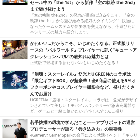
セール中の『the 1st』から新作『空の軌跡 the 2nd』
まで駆け抜けよう
『空の軌跡 the 2nd』の発売が目前に迫る今こそ、『空の
軌跡 the 1st』から遊び始める絶好のタイミング！ 快適に
なったゲームシステムや新要素を交えながら、今遊びたい
本シリーズの魅力を紹介します。
かわいい…だからこそ、いじめたくなる。正式版リリ
ースの『パルワールド』プレイヤーに訊く“キュートア
グレッション×パル”の底知れぬ魅力とは
正式版で登場する新たなパルもいじめたくなる！
『崩壊：スターレイル』爻光とUGREENのコラボは
「限定ギフトBOX」が超豪華！全6商品に使える5％オ
フクーポンやコスプレイヤー撮影会など、盛りだくさ
んでお届け
UGREEN×『崩壊：スターレイル』コラボは、爻光がデザイ
ンされていて美しい！モバイルバッテリーや急速充電器な
ど、ゲームと一緒に使いたいデバイスがてんこ盛り
若手抜擢の環境で学んだこと――アプリボットの運営
プロデューサーが語る「巻き込み力」の重要性
4GamerとGame*Sparkの合同による就活イベント「キャリ