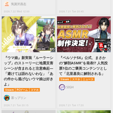
気賀沢昌志
2026.7.22 Wed 12:00
2026.7.21 Tue 20:45
『ウマ娘』新実装「ルーラーシ
『ペルソナ5X』公式、まさか
ップ」のストーリーに地震災害
の“解剖ASMR”を発表!? 人気投
シーンが含まれると注意喚起―
票1位のご褒美コンテンツとし
「避けては語れないわな」「あ
て「北里基良に解剖される」
の件から逃げないウマ娘は好き
Steam
スマホ
ニュース
よ」
SIGH
Steam
PCゲーム
スマホ
茶っプリン
2026.7.21 Tue 20:15
2026.7.21 Tue 17:20