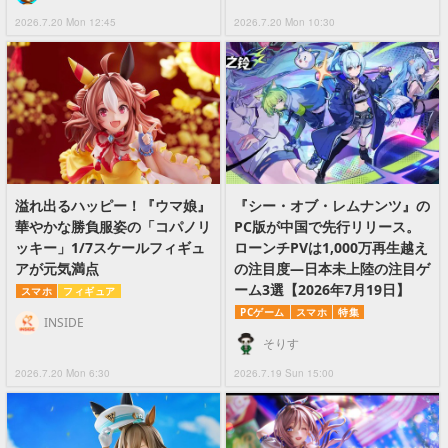
2026.7.20 Mon 12:45
2026.7.20 Mon 10:30
溢れ出るハッピー！『ウマ娘』
『シー・オブ・レムナンツ』の
華やかな勝負服姿の「コパノリ
PC版が中国で先行リリース。
ッキー」1/7スケールフィギュ
ローンチPVは1,000万再生越え
アが元気満点
の注目度―日本未上陸の注目ゲ
ーム3選【2026年7月19日】
スマホ
フィギュア
PCゲーム
スマホ
特集
INSIDE
そりす
2026.7.20 Mon 6:30
2026.7.19 Sun 15:00