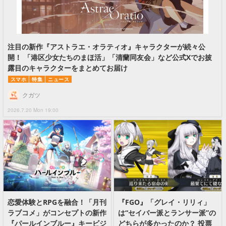
注目の新作『アストラエ・オラティオ』キャラクターが続々公
開！ 「港区少女たちのまほ活」「清蘭同友会」など公式Xでお披
露目のキャラクターをまとめてお届け
スマホ
特集
ニュース
クガツ
2026.7.20 Mon 19:00
恋愛体験とRPGを融合！「月刊
『FGO』「グレイ・リリィ」
ラブコメ」がコンセプトの新作
は“セイバー派とランサー派”の
『パールインブルー』キービジ
どちらが多かったのか？ 投票