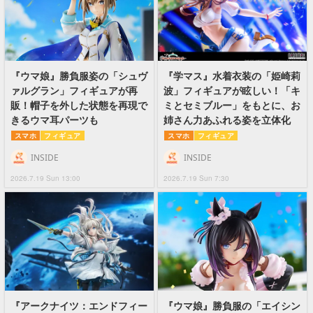
『ウマ娘』勝負服姿の「シュヴ
『学マス』水着衣装の「姫崎莉
ァルグラン」フィギュアが再
波」フィギュアが眩しい！「キ
販！帽子を外した状態を再現で
ミとセミブルー」をもとに、お
きるウマ耳パーツも
姉さん力あふれる姿を立体化
スマホ
フィギュア
スマホ
フィギュア
INSIDE
INSIDE
2026.7.19 Sun 13:00
2026.7.19 Sun 7:30
『アークナイツ：エンドフィー
『ウマ娘』勝負服の「エイシン