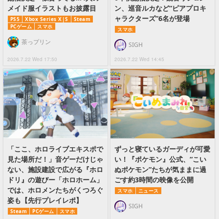
メイド服イラストもお披露目
ン、巡音ルカなど“ピアプロキ
ャラクターズ”6名が登場
PS5
Xbox Series X|S
Steam
PCゲーム
スマホ
スマホ
茶っプリン
SIGH
2026.7.22 Wed 17:50
2026.7.22 Wed 14:45
「ここ、ホロライブエキスポで
ずっと寝ているガーディが可愛
見た場所だ！」音ゲーだけじゃ
い！『ポケモン』公式、“こい
ない、施設建設で広がる『ホロ
ぬポケモン”たちが気ままに過
ドリ』の遊びー「ホロホーム」
ごす約3時間の映像を公開
では、ホロメンたちがくつろぐ
スマホ
ニュース
姿も【先行プレイレポ】
SIGH
Steam
PCゲーム
スマホ