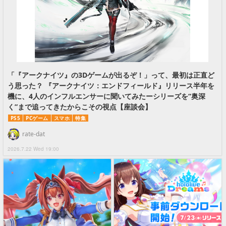
「『アークナイツ』の3Dゲームが出るぞ！」って、最初は正直ど
う思った？ 『アークナイツ：エンドフィールド』リリース半年を
機に、4人のインフルエンサーに聞いてみたーシリーズを“奥深
く”まで追ってきたからこその視点【座談会】
PS5
PCゲーム
スマホ
特集
rate-dat
2026.7.22 Wed 19:00