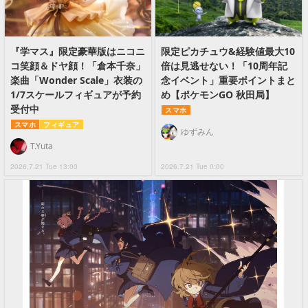
『学マス』限定豪華版はニコニ
限定ピカチュウ&経験値最大10
コ笑顔＆ドヤ顔！「倉本千奈」
倍は見逃せない！「10周年記
楽曲「Wonder Scale」衣装の
念イベント」重要ポイントまと
1/7スケールフィギュアが予約
め【ポケモンGO 秋田局】
受付中
スマホ
スマホ
フィギュア
ゆずみん
T.Yuta
2026.7.21 Tue 13:00
2026.7.21 Tue 0:00