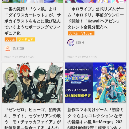
一番の笑顔！『ウマ娘』より
「ホロライブ」公式リズムゲー
「ダイワスカーレット」が、サ
ム『ホロドリ』事前ダウンロー
ポカイラストをもとに飛び込ん
ド開始！「Kawaiiヘアピン」
でいくようなポージングでフィ
タレント全員分配布へ
ギュア化
スマホ
VTuber
スマホ
フィギュア
SIGH
INSIDE
2026.7.22 Wed 18:45
2026.7.22 Wed 18:15
『ゼンゼロ』ヒューゴ、狛野真
新作スマホ向けゲーム『初音ミ
斗、ライト、セヴェリアンの歌
ク ぐらふぃコレクション なぞ
う「モエチャッカファイア」が
の音楽すい星 Re:Merge』202
配信決定―似合ってる…4人の
6年秋配信決定！鏡音リン&レ