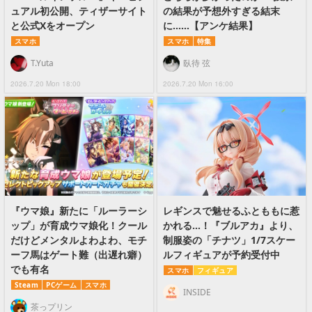
ュアル初公開、ティザーサイト
の結果が予想外すぎる結末
と公式Xをオープン
に……【アンケ結果】
スマホ
スマホ
特集
T.Yuta
臥待 弦
2026.7.20 Mon 18:00
2026.7.20 Mon 16:00
『ウマ娘』新たに「ルーラーシ
レギンスで魅せるふとももに惹
ップ」が育成ウマ娘化！クール
かれる…！『ブルアカ』より、
だけどメンタルよわよわ、モチ
制服姿の「チナツ」1/7スケー
ーフ馬はゲート難（出遅れ癖）
ルフィギュアが予約受付中
でも有名
スマホ
フィギュア
Steam
PCゲーム
スマホ
INSIDE
茶っプリン