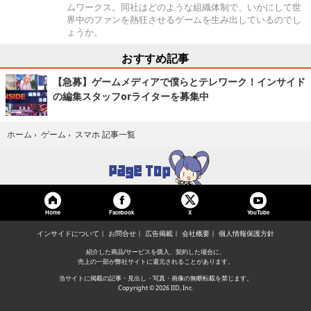
ムワークス。同社はどのような組織体制で、いかにして世
界中のファンを熱狂させるゲームを生み出しているのでし
ょうか。
おすすめ記事
【急募】ゲームメディアで僕らとテレワーク！インサイド
の編集スタッフorライターを募集中
スマホ 記事一覧
ホーム
›
ゲーム
›
Home
Facebook
YouTube
X
インサイドについて
お問合せ
広告掲載
会社概要
個人情報保護方針
紹介した商品/サービスを購入、契約した場合に、
売上の一部が弊社サイトに還元されることがあります。
当サイトに掲載の記事・見出し・写真・画像の無断転載を禁じます。
Copyright © 2026 IID, Inc.