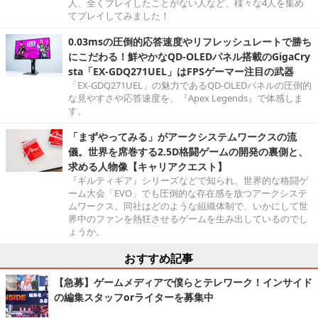
人、全くプレイしたことがない人など、様々な4人を集め
てプレイしてみました！
0.03msの圧倒的応答速度やリフレッシュレートで勝ち
にこだわる！鮮やかなQD-OLEDパネル搭載のGigaCry
sta「EX-GDQ271UEL」はFPSゲーマー注目の武器
「EX-GDQ271UEL」の魅力であるQD-OLEDパネルの圧倒的
な見やすさや応答速度を、『Apex Legends』で体感しま
す。
「まずやってみる」がアークシステムワークスの流
儀。世界を席巻する2.5D格闘ゲームの開発の裏側と、
求める人物像【キャリアクエスト】
『ギルティギア』シリーズなどで知られ、世界的な格闘ゲ
ーム大会「EVO」でも圧倒的な存在感を放つアークシステ
ムワークス。同社はどのような組織体制で、いかにして世
界中のファンを熱狂させるゲームを生み出しているのでし
ょうか。
おすすめ記事
【急募】ゲームメディアで僕らとテレワーク！インサイド
の編集スタッフorライターを募集中