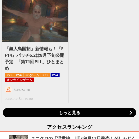
「無人島開拓」新情報も！『F
F14』パッチ6.2は8月下旬公開
予定─「第71回PLL」ひとまと
め
PS5
PS4
PCゲーム
PS5
PS4
オンラインゲーム
kurokami
2022.7.2 Sat 19:00
もっと見る
アクセスランキング
ユニクロの「浮世絵」UTが8月17日発売！がしゃどく