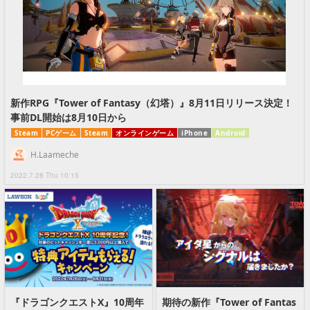
新作RPG『Tower of Fantasy（幻塔）』8月11日リリース決定！
事前DL開始は8月10日から
Steam
PCゲーム
Steam
オンラインゲーム
iPhone
Android
H.Laameche
2022.7.28 Thu 10:15
『ドラゴンクエストX』10周年
期待の新作『Tower of Fantas