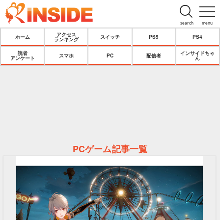
search
menu
アクセス
ホーム
スイッチ
PS5
PS4
ランキング
読者
インサイドちゃ
スマホ
PC
配信者
アンケート
ん
PCゲーム記事一覧