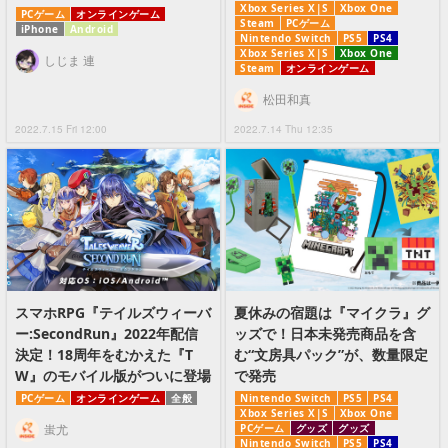
Xbox Series X|S
Xbox One
PCゲーム
オンラインゲーム
Steam
PCゲーム
iPhone
Android
Nintendo Switch
PS5
PS4
Xbox Series X|S
Xbox One
しじま 連
Steam
オンラインゲーム
松田和真
2022.7.15 Fri 12:00
2022.7.14 Thu 12:35
スマホRPG『テイルズウィーバ
夏休みの宿題は『マイクラ』グ
ー:SecondRun』2022年配信
ッズで！日本未発売商品を含
決定！18周年をむかえた『T
む“文房具パック”が、数量限定
W』のモバイル版がついに登場
で発売
PCゲーム
オンラインゲーム
全般
Nintendo Switch
PS5
PS4
Xbox Series X|S
Xbox One
蚩尤
PCゲーム
グッズ
グッズ
Nintendo Switch
PS5
PS4