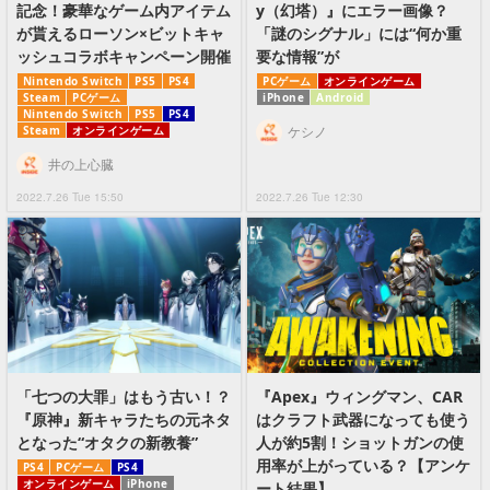
記念！豪華なゲーム内アイテム
y（幻塔）』にエラー画像？
が貰えるローソン×ビットキャ
「謎のシグナル」には“何か重
ッシュコラボキャンペーン開催
要な情報”が
Nintendo Switch
PS5
PS4
PCゲーム
オンラインゲーム
Steam
PCゲーム
iPhone
Android
Nintendo Switch
PS5
PS4
Steam
オンラインゲーム
ケシノ
井の上心臓
2022.7.26 Tue 15:50
2022.7.26 Tue 12:30
「七つの大罪」はもう古い！？
『Apex』ウィングマン、CAR
『原神』新キャラたちの元ネタ
はクラフト武器になっても使う
となった“オタクの新教養”
人が約5割！ショットガンの使
用率が上がっている？【アンケ
PS4
PCゲーム
PS4
オンラインゲーム
iPhone
ート結果】