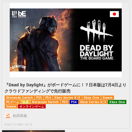
『Dead by Daylight』がボードゲームに！？日本版は7月4日より
クラウドファンディングで先行販売
Nintendo Switch
PS5
PS4
Xbox Series X|S
Xbox One
Steam
PCゲーム
玩具
Nintendo Switch
PS5
PS4
Xbox Series X|S
Xbox One
Steam
オンラインゲーム
松田和真
2022.7.4 Mon 18:15