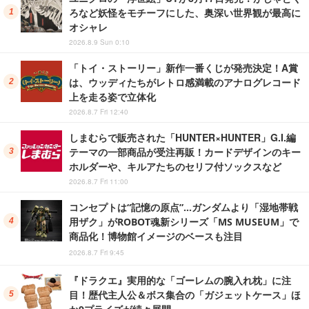
ろなど妖怪をモチーフにした、奥深い世界観が最高に
オシャレ
2026.8.9 Sun 0:10
「トイ・ストーリー」新作一番くじが発売決定！A賞
は、ウッディたちがレトロ感満載のアナログレコード
上を走る姿で立体化
2026.8.7 Fri 12:40
しまむらで販売された「HUNTER×HUNTER」G.I.編
テーマの一部商品が受注再販！カードデザインのキー
ホルダーや、キルアたちのセリフ付ソックスなど
2026.8.7 Fri 11:00
コンセプトは“記憶の原点”…ガンダムより「湿地帯戦
用ザク」がROBOT魂新シリーズ「MS MUSEUM」で
商品化！博物館イメージのベースも注目
2026.8.7 Fri 9:45
『ドラクエ』実用的な「ゴーレムの腕入れ枕」に注
目！歴代主人公＆ボス集合の「ガジェットケース」ほ