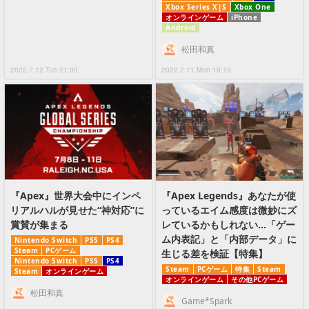
Xbox Series X|S
Xbox One
オンラインゲーム
iPhone
Android
松田和真
2022.7.12 Tue 21:00
2022.7.11 Mon 19:15
『Apex』世界大会中にインペ
『Apex Legends』あなたが使
リアルハルが見せた“神対応”に
っているエイム感度は微妙にズ
賞賛が集まる
レているかもしれない...「ゲー
ム内表記」と「内部データ」に
Nintendo Switch
PS5
PS4
Steam
PCゲーム
生じる差を検証【特集】
Nintendo Switch
PS5
PS4
Steam
PCゲーム
特集
Steam
Steam
オンラインゲーム
オンラインゲーム
その他PCゲーム
松田和真
Game*Spark