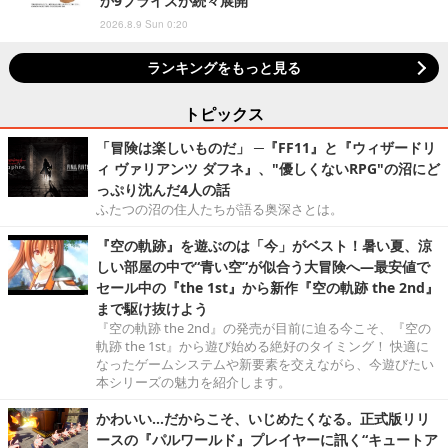
か9プライズが続々展開
2026.8.9 Sun 0:20
ランキングをもっと見る
トピックス
「冒険は楽しいものだ」 ─『FF11』と『ウィザードリ
ィ ヴァリアンツ ダフネ』、"優しくないRPG"の沼にど
っぷり沈んだ4人の話
ふたつの沼の住人たちが語る奥深さとは。
『空の軌跡』を遊ぶのは「今」がベスト！暑い夏、涼
しい部屋の中で“青い空”が似合う大冒険へ―最安値で
セール中の『the 1st』から新作『空の軌跡 the 2nd』
まで駆け抜けよう
『空の軌跡 the 2nd』の発売が目前に迫る今こそ、『空の
軌跡 the 1st』から遊び始める絶好のタイミング！ 快適に
なったゲームシステムや新要素を交えながら、今遊びたい
本シリーズの魅力を紹介します。
かわいい…だからこそ、いじめたくなる。正式版リリ
ースの『パルワールド』プレイヤーに訊く“キュートア