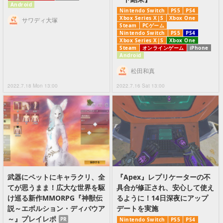
Android
Nintendo Switch
PS5
PS4
Xbox Series X|S
Xbox One
サワディ大塚
Steam
PCゲーム
Nintendo Switch
PS5
PS4
Xbox Series X|S
Xbox One
Steam
オンラインゲーム
iPhone
Android
松田和真
2022.7.18 Mon 13:00
2022.7.16 Sat 13:00
武器にペットにキャラクリ、全
『Apex』レプリケーターの不
てが思うまま！広大な世界を駆
具合が修正され、安心して使え
け巡る新作MMORPG『神獣伝
るように！14日深夜にアップ
説～エボルション・ディバウア
デートを実施
～』プレイレポ
PR
Nintendo Switch
PS5
PS4