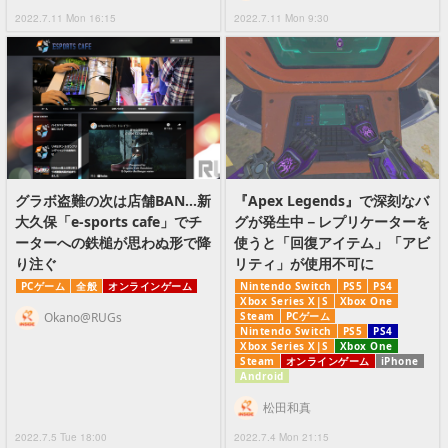
2022.7.11 Mon 16:15
2022.7.11 Mon 9:30
グラボ盗難の次は店舗BAN…新
『Apex Legends』で深刻なバ
大久保「e-sports cafe」でチ
グが発生中－レプリケーターを
ーターへの鉄槌が思わぬ形で降
使うと「回復アイテム」「アビ
り注ぐ
リティ」が使用不可に
PCゲーム
全般
オンラインゲーム
Nintendo Switch
PS5
PS4
Xbox Series X|S
Xbox One
Okano@RUGs
Steam
PCゲーム
Nintendo Switch
PS5
PS4
Xbox Series X|S
Xbox One
Steam
オンラインゲーム
iPhone
Android
松田和真
2022.7.5 Tue 18:00
2022.7.4 Mon 21:15